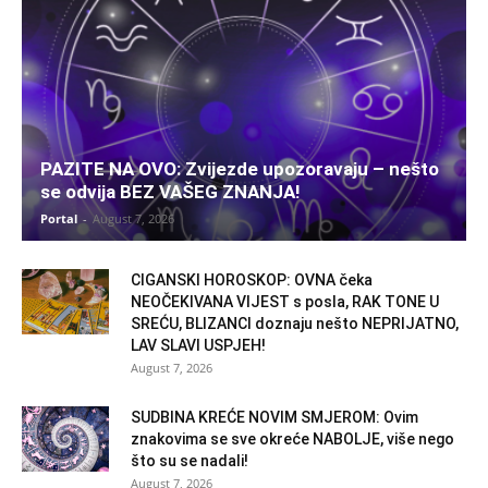
PAZITE NA OVO: Zvijezde upozoravaju – nešto
se odvija BEZ VAŠEG ZNANJA!
Portal
-
August 7, 2026
CIGANSKI HOROSKOP: OVNA čeka
NEOČEKIVANA VIJEST s posla, RAK TONE U
SREĆU, BLIZANCI doznaju nešto NEPRIJATNO,
LAV SLAVI USPJEH!
August 7, 2026
SUDBINA KREĆE NOVIM SMJEROM: Ovim
znakovima se sve okreće NABOLJE, više nego
što su se nadali!
August 7, 2026