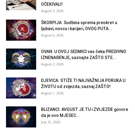
OČEKIVALI!
August 5, 2026
ŠKORPIJA: Sudbina sprema preokret u
ljubavi, novcu i karijeri, OVOG PUTA...
August 6, 2026
OVAN: U OVOJ SEDMICI vas čeka PREDIVNO
IZNENAĐENJE, saznajte ZAŠTO STE...
August 2, 2026
DJEVICA: STIŽE TI NAJVAŽNIJA PORUKA U
ŽIVOTU od zvijezda, saznaj ZAŠTO!
August 1, 2026
BLIZANCI: AVGUST JE TU i ZVIJEZDE govore
da je ovo MJESEC...
July 31, 2026