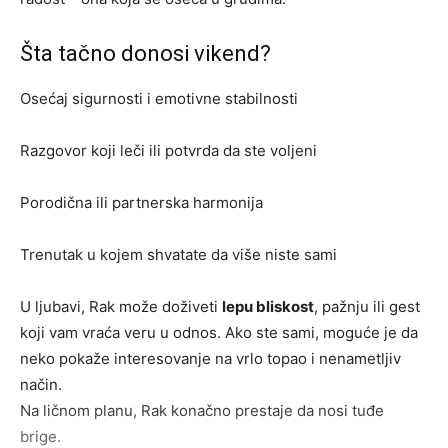
Šta tačno donosi vikend?
Osećaj sigurnosti i emotivne stabilnosti
Razgovor koji leči ili potvrda da ste voljeni
Porodična ili partnerska harmonija
Trenutak u kojem shvatate da više niste sami
U ljubavi, Rak može doživeti
lepu bliskost
, pažnju ili gest
koji vam vraća veru u odnos. Ako ste sami, moguće je da
neko pokaže interesovanje na vrlo topao i nenametljiv
način.
Na ličnom planu, Rak konačno prestaje da nosi tuđe
brige.