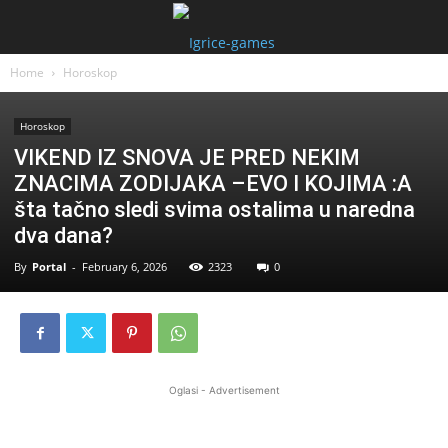
Home
Horoskop
Horoskop
VIKEND IZ SNOVA JE PRED NEKIM
ZNACIMA ZODIJAKA –EVO I KOJIMA :A
šta tačno sledi svima ostalima u naredna
dva dana?
By
Portal
-
February 6, 2026
2323
0
Oglasi - Advertisement