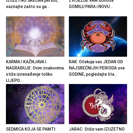
IZUZETNO SREĆAN period,
ZVIJEZDE VAM donose
saznajte zašto su ga...
GOMILU PARA i NOVU...
KARMA I KAŽNJAVA I
RAK: Očekuje vas JEDAN OD
NAGRAĐUJE: Ovim znakovima
NAJSREĆNIJIH PERIODA ove
stiže iznenađenje toliko
GODINE, pogledajte šta...
LIJEPO...
SEDMICA KOJA SE PAMTI:
JARAC: Stiže vam IZUZETNO