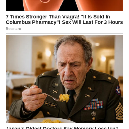
ROMANTIKE I EMOTIVNE
MAGIJE
Za Ribe, ovo je vikend u kojem srce vodi glavnu reč.
Emocije su jake, ali lepe. Ovo je period
zaljubljenosti,
romantike i osećaja da ste konačno viđeni i shvaćeni
.
Šta Ribe mogu očekivati?
Jaka emotivna povezanost
Romantične poruke, priznanja ili susrete
Osećaj da ljubav ima smisla
Inspiraciju, snove i unutrašnji mir