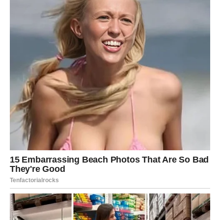
forsirajte druge – fokusirajte se na sebe.
BLIZANCI
Razgovori su ključ. Vikend donosi razjašnjenje dileme ili
odnosa. Posle toga – mentalni mir i osećaj da znate gde
stojite.
LAV
Potreban vam je predah. Vikend služi za punjenje
energije i razmišljanje o tome ko vas iscrpljuje, a ko vam
daje snagu.
DEVICA