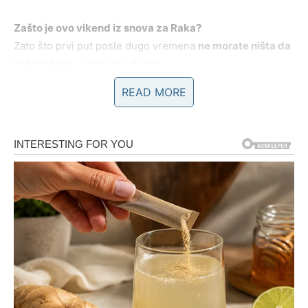
Zašto je ovo vikend iz snova za Raka?
Zato što prvi put posle dugo vremena
ne morate ništa da
dokazujete
– samo da uživate.
READ MORE
BIK – VIKEND UŽIVANJA,
STABILNOSTI I MALIH
ŽIVOTNIH RADOSTI
Za Bika, ovaj vikend donosi
osećaj da je život opet
prijatan
. Sve ono što volite – mir, dodiri, sigurnost, lepo
raspoloženje – dolazi u fokus. Nema žurbe, nema drame,
nema stresa.
Šta se dešava Biku?