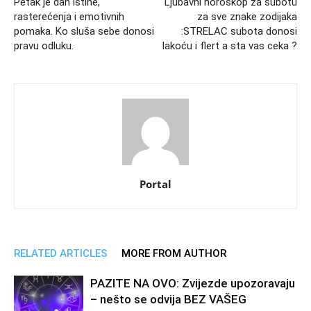
Petak je dan istine,
Ljubavni horoskop za subotu
rasterećenja i emotivnih
za sve znake zodijaka
pomaka. Ko sluša sebe donosi
:STRELAC subota donosi
pravu odluku.
lakoću i flert a sta vas ceka ?
Portal
RELATED ARTICLES
MORE FROM AUTHOR
PAZITE NA OVO: Zvijezde upozoravaju
– nešto se odvija BEZ VAŠEG