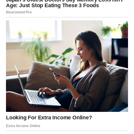
Mnoge Ribe će ovog vikenda shvatiti da
ljubav nije
borba
, već utočište. Ovo može biti nova ljubav,
produbljenje postojećeg odnosa ili snažan emotivni klik.
Zašto je ovo vikend iz snova za Ribe?
Zato što se ljubav dešava
bez prisile i bola
– baš onako
kako vaša duša želi.
A ŠTA SLEDI SVIMA OSTALIMA?
– NIKO NIJE ZABORAVLJEN
OVAN
Vikend donosi rasterećenje i prekid unutrašnje napetosti.
Dobro vreme za kratke odluke i fizičku aktivnost. Ne