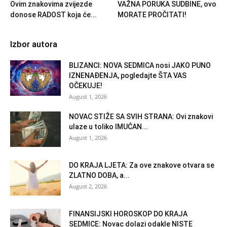
Ovim znakovima zvijezde
VAŽNA PORUKA SUDBINE, ovo
donose RADOST koja će...
MORATE PROČITATI!
Izbor autora
BLIZANCI: NOVA SEDMICA nosi JAKO PUNO
IZNENAĐENJA, pogledajte ŠTA VAS
OČEKUJE!
August 1, 2026
NOVAC STIŽE SA SVIH STRANA: Ovi znakovi
ulaze u toliko IMUĆAN...
August 1, 2026
DO KRAJA LJETA: Za ove znakove otvara se
ZLATNO DOBA, a...
August 2, 2026
FINANSIJSKI HOROSKOP DO KRAJA
SEDMICE: Novac dolazi odakle NISTE