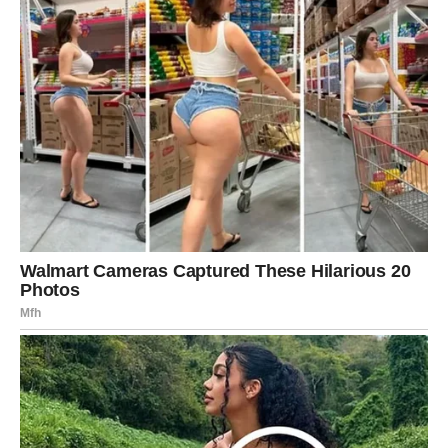
Mirniji vikend. Dobar za odmor, tišinu i emotivni reset. Ne
analizirajte – dozvolite sebi da se opustite.
VAGA
Vikend donosi istinu koju ste dugo vagali. Možda nije
laka, ali donosi olakšanje i novu ravnotežu.
ŠKORPIJA
Unutrašnja borba i snažan uvid. Vikend je prelazna tačka
– posle nje više nećete gledati istim očima.
STRELAC