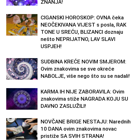
ZNANJA!
CIGANSKI HOROSKOP: OVNA čeka
NEOČEKIVANA VIJEST s posla, RAK
TONE U SREĆU, BLIZANCI doznaju
nešto NEPRIJATNO, LAV SLAVI
USPJEH!
SUDBINA KREĆE NOVIM SMJEROM:
Ovim znakovima se sve okreće
NABOLJE, više nego što su se nadali!
KARMA IH NIJE ZABORAVILA: Ovim
znakovima stiže NAGRADA KOJU SU
DAVNO ZASLUŽILI!
NOVČANE BRIGE NESTAJU: Narednih
10 DANA ovim znakovima novac
pristiže SA SVIH STRANA!