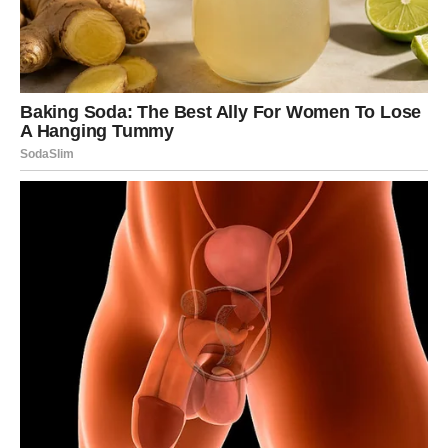
Osećaj kontrole i finansijskog mira
Prijatni susreti, uživanje u svakodnevnim sitnicama
Stabilnost u ljubavi ili jasan znak da ste na pravom putu
Moguć mali dobitak ili dobra vest
U ljubavi, Bik dobija
mir bez sumnje
. Ako ste u vezi –
odnos se učvršćuje. Ako ste sami – privlačite osobu koja
donosi sigurnost, a ne haos.
Zašto je ovo vikend iz snova za Bika?
Zato što dobijate ono što vam najviše znači:
spokoj i
osećaj da je sve pod kontrolom
.
RIBE – VIKEND LJUBAVI,