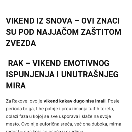
VIKEND IZ SNOVA – OVI ZNACI
SU POD NAJJAČOM ZAŠTITOM
ZVEZDA
RAK – VIKEND EMOTIVNOG
ISPUNJENJA I UNUTRAŠNJEG
MIRA
Za Rakove, ovo je
vikend kakav dugo nisu imali
. Posle
perioda briga, tihe patnje i preuzimanja tuđih tereta,
dolazi faza u kojoj se sve usporava i slaže na svoje
mesto. Ovo nije euforična sreća, već ona duboka, mirna
radost – ona koja se oseća u grudima.