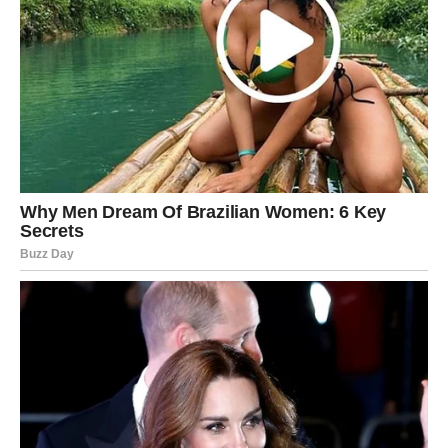
Lagani vikend sa dozom optimizma. Flert, susret ili dobra
vest vraćaju osmeh i veru u budućnost.
JARAC
Stabilnost i praktičnost. Vikend je dobar za rešavanje
obaveza, ali i za toplije trenutke sa bliskima.
VODOLIJA
Neočekivani uvid ili ideja. Vikend donosi mentalno
oslobađanje i novi pogled na situaciju koja vas je mučila