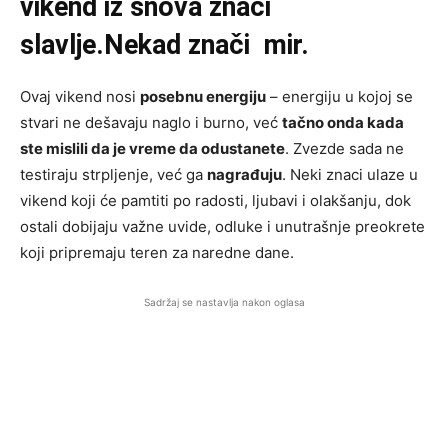
vikend iz snova znači
slavlje.
Nekad znači mir.
Ovaj vikend nosi
posebnu energiju
– energiju u kojoj se
stvari ne dešavaju naglo i burno, već
tačno onda kada
ste mislili da je vreme da odustanete
. Zvezde sada ne
testiraju strpljenje, već ga
nagrađuju
. Neki znaci ulaze u
vikend koji će pamtiti po radosti, ljubavi i olakšanju, dok
ostali dobijaju važne uvide, odluke i unutrašnje preokrete
koji pripremaju teren za naredne dane.
Sadržaj se nastavlja nakon oglasa