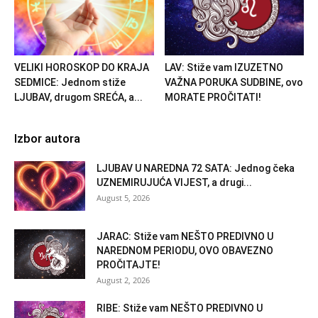
VELIKI HOROSKOP DO KRAJA
LAV: Stiže vam IZUZETNO
SEDMICE: Jednom stiže
VAŽNA PORUKA SUDBINE, ovo
LJUBAV, drugom SREĆA, a...
MORATE PROČITATI!
Izbor autora
LJUBAV U NAREDNA 72 SATA: Jednog čeka
UZNEMIRUJUĆA VIJEST, a drugi...
August 5, 2026
JARAC: Stiže vam NEŠTO PREDIVNO U
NAREDNOM PERIODU, OVO OBAVEZNO
PROČITAJTE!
August 2, 2026
RIBE: Stiže vam NEŠTO PREDIVNO U