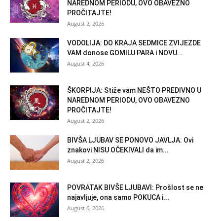
NAREDNOM PERIODU, OVO OBAVEZNO
PROČITAJTE!
August 2, 2026
VODOLIJA: DO KRAJA SEDMICE ZVIJEZDE
VAM donose GOMILU PARA i NOVU...
August 4, 2026
ŠKORPIJA: Stiže vam NEŠTO PREDIVNO U
NAREDNOM PERIODU, OVO OBAVEZNO
PROČITAJTE!
August 2, 2026
BIVŠA LJUBAV SE PONOVO JAVLJA: Ovi
znakovi NISU OČEKIVALI da im...
August 2, 2026
POVRATAK BIVŠE LJUBAVI: Prošlost se ne
najavljuje, ona samo POKUCA i...
August 6, 2026