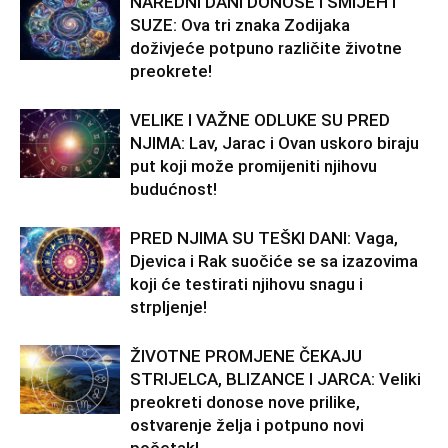
NAREDNI DANI DONOSE I SMIJEH I
SUZE: Ova tri znaka Zodijaka
doživjeće potpuno različite životne
preokrete!
VELIKE I VAŽNE ODLUKE SU PRED
NJIMA: Lav, Jarac i Ovan uskoro biraju
put koji može promijeniti njihovu
budućnost!
PRED NJIMA SU TEŠKI DANI: Vaga,
Djevica i Rak suočiće se sa izazovima
koji će testirati njihovu snagu i
strpljenje!
ŽIVOTNE PROMJENE ČEKAJU
STRIJELCA, BLIZANCE I JARCA: Veliki
preokreti donose nove prilike,
ostvarenje želja i potpuno novi