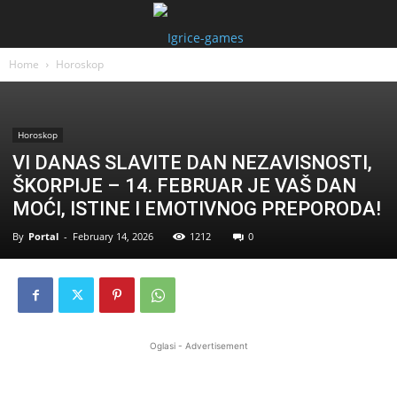
Home
Horoskop
Horoskop
VI DANAS SLAVITE DAN NEZAVISNOSTI,
ŠKORPIJE – 14. FEBRUAR JE VAŠ DAN
MOĆI, ISTINE I EMOTIVNOG PREPORODA!
By
Portal
-
February 14, 2026
1212
0
Oglasi - Advertisement