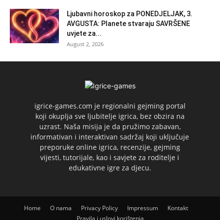
Ljubavni horoskop za PONEDJELJAK, 3.
AVGUSTA: Planete stvaraju SAVRŠENE
uvjete za...
August 2, 2026
igrice-games.com je regionalni gejming portal
koji okuplja sve ljubitelje igrica, bez obzira na
uzrast. Naša misija je da pružimo zabavan,
informativan i interaktivan sadržaj koji uključuje
preporuke online igrica, recenzije, gejming
vijesti, tutorijale, kao i savjete za roditelje i
edukativne igre za djecu.
Home
O nama
Privacy Policy
Impressum
Kontakt
Pravila i uslovi korištenja