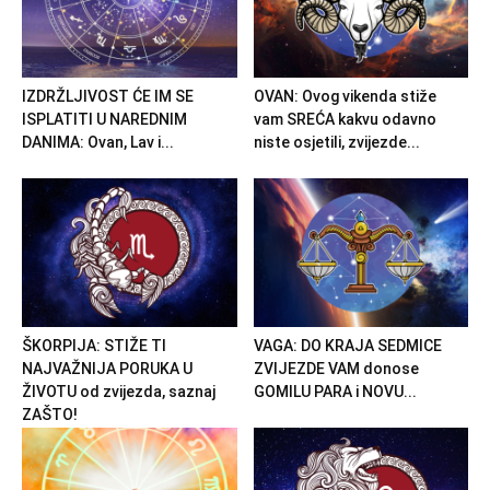
IZDRŽLJIVOST ĆE IM SE
OVAN: Ovog vikenda stiže
ISPLATITI U NAREDNIM
vam SREĆA kakvu odavno
DANIMA: Ovan, Lav i...
niste osjetili, zvijezde...
ŠKORPIJA: STIŽE TI
VAGA: DO KRAJA SEDMICE
NAJVAŽNIJA PORUKA U
ZVIJEZDE VAM donose
ŽIVOTU od zvijezda, saznaj
GOMILU PARA i NOVU...
ZAŠTO!