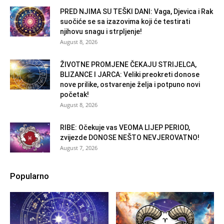
PRED NJIMA SU TEŠKI DANI: Vaga, Djevica i Rak
suočiće se sa izazovima koji će testirati
njihovu snagu i strpljenje!
August 8, 2026
ŽIVOTNE PROMJENE ČEKAJU STRIJELCA,
BLIZANCE I JARCA: Veliki preokreti donose
nove prilike, ostvarenje želja i potpuno novi
početak!
August 8, 2026
RIBE: Očekuje vas VEOMA LIJEP PERIOD,
zvijezde DONOSE NEŠTO NEVJEROVATNO!
August 7, 2026
Popularno