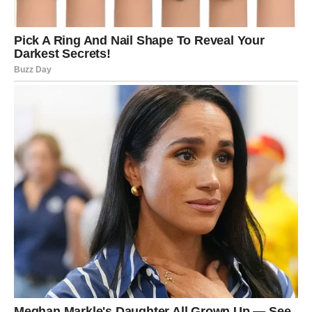
ostajete u pepelu. Vi se ponovo rađate.
Danas možda zatvarate jedno poglavlje. Možda puštate
iluziju. Možda prihvatate istinu koja nije laka.
Ali upravo kroz tu emotivnu „smrt“ dolazi novo rođenje.
Vi danas shvatate da vaša vrednost ne zavisi od toga da li
vas je neko izabrao. Vi ste izbor sami po sebi.
DAN KADA PRESTAJE STRAH
Možda ste se ranije plašili samoće. Možda ste ostajali
duže nego što je trebalo jer ste verovali da je bolje imati
nekoga nego nikoga.
Ali danas taj strah nestaje.