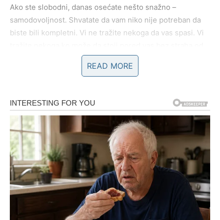
Ako ste slobodni, danas osećate nešto snažno –
samodovoljnost. Shvatate da vam niko nije potreban da
biste bili kompletni. Vi ne tražite nekoga da vas spasi. Vi
tražite nekoga ko može da stoji pored vas bez straha od
vaše dubine.
READ MORE
I to je ogromna razlika.
VAŠA NEZAVISNOST JE VAŠ
ŠTIT
Škorpija kada odluči da zatvori vrata – to nije impuls. To je
konačna odluka.
Možda će neko danas pokušati da se vrati. Možda će
poruka stići sa zakašnjenjem. Možda će neko shvatiti da