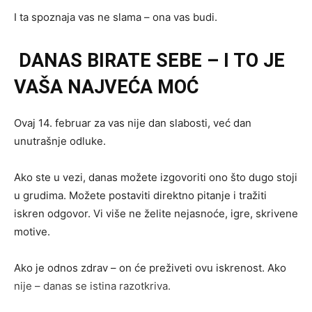
I ta spoznaja vas ne slama – ona vas budi.
DANAS BIRATE SEBE – I TO JE
VAŠA NAJVEĆA MOĆ
Ovaj 14. februar za vas nije dan slabosti, već dan
unutrašnje odluke.
Ako ste u vezi, danas možete izgovoriti ono što dugo stoji
u grudima. Možete postaviti direktno pitanje i tražiti
iskren odgovor. Vi više ne želite nejasnoće, igre, skrivene
motive.
Ako je odnos zdrav – on će preživeti ovu iskrenost. Ako
nije – danas se istina razotkriva.