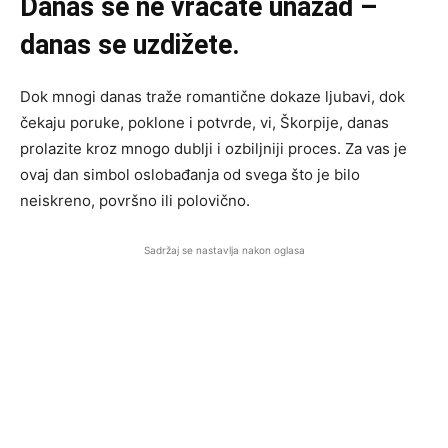
Danas se ne vraćate unazad –
danas se uzdižete.
Dok mnogi danas traže romantične dokaze ljubavi, dok
čekaju poruke, poklone i potvrde, vi, Škorpije, danas
prolazite kroz mnogo dublji i ozbiljniji proces. Za vas je
ovaj dan simbol oslobađanja od svega što je bilo
neiskreno, površno ili polovično.
Sadržaj se nastavlja nakon oglasa