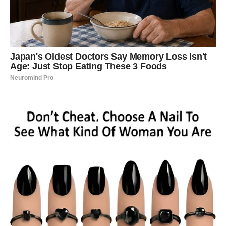
vas gubi tek onda kada vi odustanete.
Ali sada vi gledate drugačije.
Vi više ne birate strast bez lojalnosti.
Ne birate intenzitet bez stabilnosti.
Ne birate hemiju bez poštovanja.
Vaša nezavisnost danas znači da znate da možete voleti –
ali i otići bez straha.
EMOTIVNA SMRT I NOVO
RAĐANJE
Škorpija je znak transformacije. Kada nešto umre – vi ne