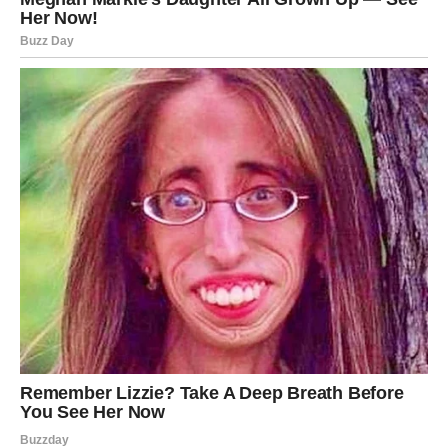
Danas shvatate da je bolje biti sam nego biti u odnosu
koji vas polako uništava.
I to je vaša najveća sloboda.
ŠTA DONOSE NAREDNI DANI?
Kada danas odlučite da poštujete sebe, energija oko vas
se menja. Ljudi osećaju vašu odlučnost. Osećaju da više
ne mogu manipulisati vašim emocijama.
U narednom periodu može se pojaviti osoba koja vas ne
plaši vašom dubinom, već je prihvata. Neko ko ne igra
igre moći. Neko ko razume da je vaša strast snaga, a ne
pretnja.