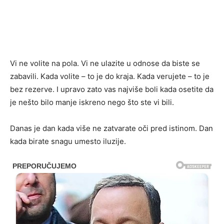
Vi ne volite na pola. Vi ne ulazite u odnose da biste se
zabavili. Kada volite – to je do kraja. Kada verujete – to je
bez rezerve. I upravo zato vas najviše boli kada osetite da
je nešto bilo manje iskreno nego što ste vi bili.
Danas je dan kada više ne zatvarate oči pred istinom. Dan
kada birate snagu umesto iluzije.