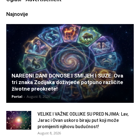
Najnovije
NAREDNI DANI DONOSE I SMIJEH I SUZE: Ova
tri znaka Zodijaka doživjeće potpuno različite
životne preokrete!
Portal
-
August 8, 2026
VELIKE I VAŽNE ODLUKE SU PRED NJIMA: Lav,
Jarac i Ovan uskoro biraju put koji može
promijeniti njihovu budućnost!
August 8, 2026