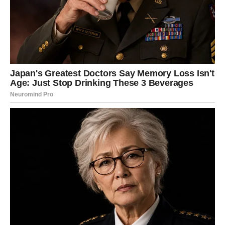
Za slobodne
Moguće je novo poznanstvo kroz razgovor ili društvene
mreže.
Za zauzete
Otvorenost donosi veću povezanost.
Sudbina vam šalje važan znak
Pred vama su zanimljivi trenuci.
RAK
Rakovi ulaze u jedan od najljepših ljubavnih perioda.