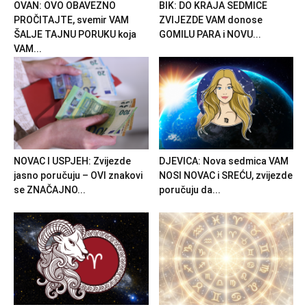
OVAN: OVO OBAVEZNO
BIK: DO KRAJA SEDMICE
PROČITAJTE, svemir VAM
ZVIJEZDE VAM donose
ŠALJE TAJNU PORUKU koja
GOMILU PARA i NOVU...
VAM...
NOVAC I USPJEH: Zvijezde
DJEVICA: Nova sedmica VAM
jasno poručuju – OVI znakovi
NOSI NOVAC i SREĆU, zvijezde
se ZNAČAJNO...
poručuju da...