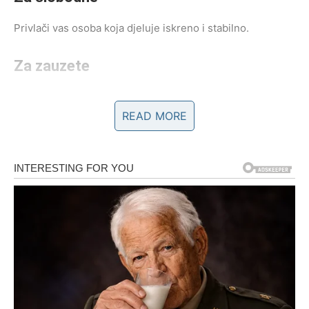
Privlači vas osoba koja djeluje iskreno i stabilno.
Za zauzete
Odnos postaje još jači.
READ MORE
Srce pronalazi ono što mu treba
Pred vama su emotivni trenuci.
BLIZANCI
Jedna poruka mogla bi promijeniti mnogo toga.
Neko konačno skuplja hrabrost da pokaže emocije.