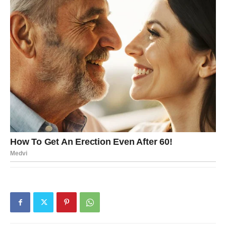
dovoljno samo nekoliko trenutaka da pronađemo ono što
smo tražili mnogo duže nego što želimo priznati. Upravo
takve trenutke donose naredna 48 sata.