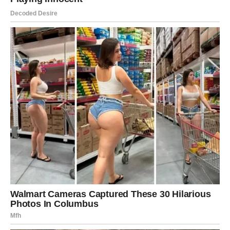
DJEVICA
Vrijeme je da prestanete analizirati svaku emociju.
Ljubav dolazi onda kada joj dozvolite da uđe.
Za slobodne
Neko vas može ugodno iznenaditi.
Za zauzete
Razumijevanje i nježnost jačaju odnos.
Srce zna više nego što mislite