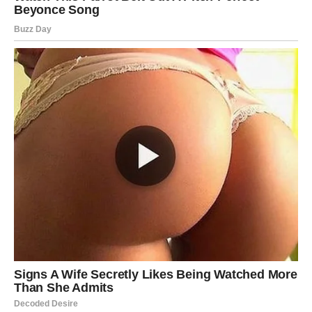
očekujete
Pred vama su posebni trenuci.
RIBE
Ribe osjećaju snažnu emotivnu povezanost sa osobom
do koje im je stalo.
Intuicija vas vodi prema pravim odgovorima.
Za slobodne
Moguće je novo poznanstvo koje djeluje posebno od
samog početka.