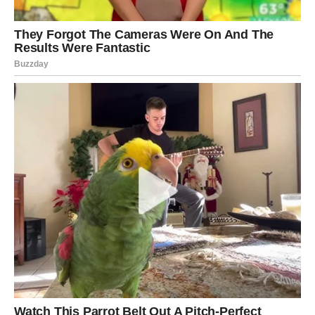
VODOLIJA
Zvijezde vam donose posebno ljubavno iznenađenje.
Neko ulazi u vaš život baš onda kada ste prestali očekivati
nešto veliko.
Za slobodne
Sudbinski susret je moguć.
Za zauzete
Partner vas ugodno iznenađuje pažnjom.
Ljubav dolazi iz pravca koji ne