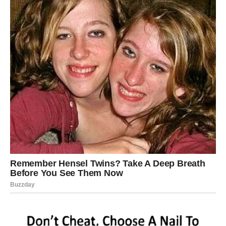
Pred vama su važni trenuci.
VAGA
Pred vama su dani puni romantike.
Moguća je poruka ili susret koji vam vraća osmijeh na