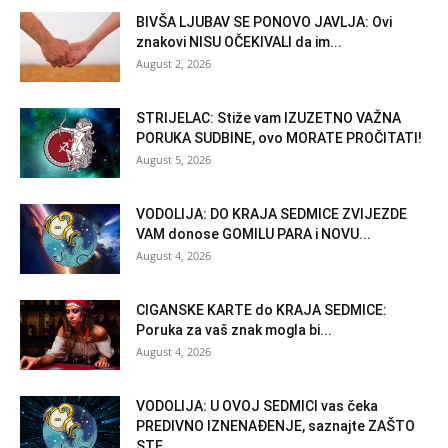
BIVŠA LJUBAV SE PONOVO JAVLJA: Ovi
znakovi NISU OČEKIVALI da im...
August 2, 2026
STRIJELAC: Stiže vam IZUZETNO VAŽNA
PORUKA SUDBINE, ovo MORATE PROČITATI!
August 5, 2026
VODOLIJA: DO KRAJA SEDMICE ZVIJEZDE
VAM donose GOMILU PARA i NOVU...
August 4, 2026
CIGANSKE KARTE do KRAJA SEDMICE:
Poruka za vaš znak mogla bi...
August 4, 2026
VODOLIJA: U OVOJ SEDMICI vas čeka
PREDIVNO IZNENAĐENJE, saznajte ZAŠTO
STE...