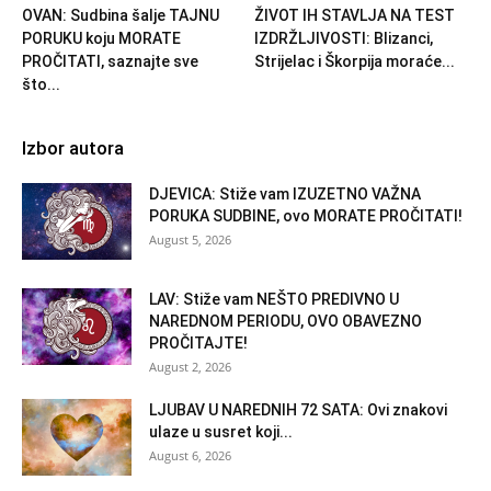
OVAN: Sudbina šalje TAJNU
ŽIVOT IH STAVLJA NA TEST
PORUKU koju MORATE
IZDRŽLJIVOSTI: Blizanci,
PROČITATI, saznajte sve
Strijelac i Škorpija moraće...
što...
Izbor autora
DJEVICA: Stiže vam IZUZETNO VAŽNA
PORUKA SUDBINE, ovo MORATE PROČITATI!
August 5, 2026
LAV: Stiže vam NEŠTO PREDIVNO U
NAREDNOM PERIODU, OVO OBAVEZNO
PROČITAJTE!
August 2, 2026
LJUBAV U NAREDNIH 72 SATA: Ovi znakovi
ulaze u susret koji...
August 6, 2026