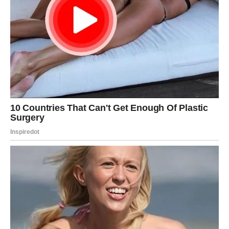
Neko vas posmatra sa mnogo više osjećanja nego što
pokazuje.
Za slobodne
Privlačnost prema jednoj osobi postaje neizbježna.
Za zauzete
Strast i bliskost rastu.
Ljubav ruši sve vaše zidove
Pred vama su snažni trenuci.
STRIJELAC