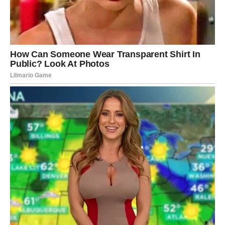
JARAC
Pred vama je period emotivne jasnoće.
Shvatate šta želite i kome želite dati svoje srce.
Za slobodne
Neko iz vašeg okruženja pokazuje interesovanje.
Za zauzete
Odnos postaje stabilniji i sigurniji.
Ljubav konačno dobija pravi smjer
Pred vama su važni trenuci.