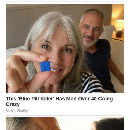
Za zauzete
Odnos postaje još topliji i nježniji.
Duša prepoznaje ono što joj
pripada
Pred vama su emotivni trenuci.
Narednih 48 sati donose snažne emocije, neočekivane
susrete i ljubavne trenutke koji mogu ostaviti dubok trag.
Mnogi znakovi će osjetiti da se nešto mijenja, ali će
Rakovi, Vage i Vodolije
biti najveći ljubavni sretnici ovog
perioda.
Zvijezde poručuju da ne bježite od osjećanja i da ne
ignorišete znakove koje vam srce šalje. Ponekad je