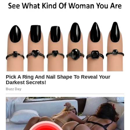
lice.
Za slobodne
Nova simpatija ulazi u vaš život.
Za zauzete
Partner vas podsjeća zašto ste se zaljubili.
Sudbina vam šalje ljubavni poklon
Pred vama su trenuci za pamćenje.
ŠKORPIJA
Emocije postaju intenzivnije.