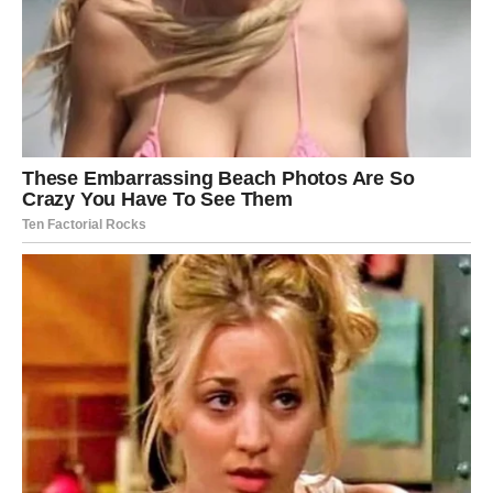
Neočekivan susret mogao bi promijeniti vaše planove.
Ljubav dolazi kada je najmanje očekujete.
Za slobodne
Nova osoba donosi uzbuđenje i radost.
Za zauzete
Više zajedničkih trenutaka donosi sreću.
Najljepše stvari dolaze spontano
Pred vama su lijepi trenuci.