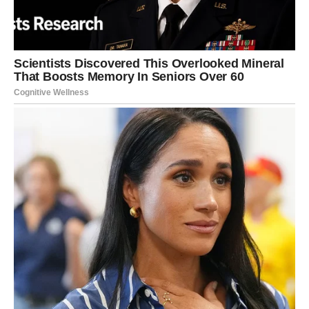
Naredna 48 sata donose pažnju, nježnost i emotivnu
sigurnost.
Za slobodne
Nova osoba mogla bi vas osvojiti iskrenošću.
Za zauzete
Partner pokazuje koliko mu značite.
Ljubav vam vraća vjeru u sreću
Pred vama su predivni trenuci.
LAV