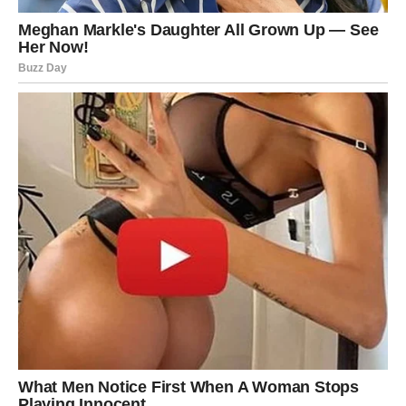
Privlačite pažnju gdje god se pojavite.
Jedna osoba razmišlja o vama mnogo više nego što
pretpostavljate.
Za slobodne
Moguć je veoma uzbudljiv susret.
Za zauzete
Romantika ponovo ulazi u odnos.
Srce vam donosi lijepe vijesti
Pred vama su romantični trenuci.