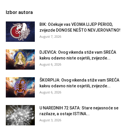
Izbor autora
BIK: Očekuje vas VEOMA LIJEP PERIOD,
zvijezde DONOSE NEŠTO NEVJEROVATNO!
August 7, 2026
DJEVICA: Ovog vikenda stiže vam SREĆA
kakvu odavno niste osjetili, zvijezde...
August 6, 2026
ŠKORPIJA: Ovog vikenda stiže vam SREĆA
kakvu odavno niste osjetili, zvijezde...
August 6, 2026
U NAREDNIH 72 SATA: Stare nejasnoće se
razilaze, a ostaje ISTINA...
August 3, 2026