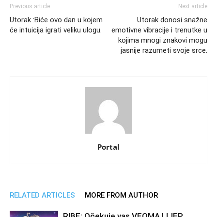
Previous article
Next article
Utorak :Biće ovo dan u kojem
Utorak donosi snažne
će intuicija igrati veliku ulogu.
emotivne vibracije i trenutke u
kojima mnogi znakovi mogu
jasnije razumeti svoje srce.
Portal
RELATED ARTICLES
MORE FROM AUTHOR
RIBE: Očekuje vas VEOMA LIJEP