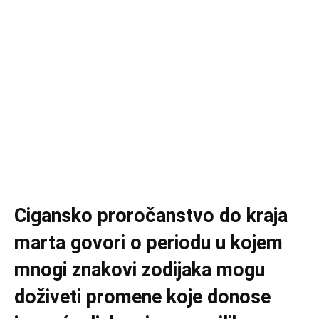
Cigansko proročanstvo do kraja
marta govori o periodu u kojem
mnogi znakovi zodijaka mogu
doživeti promene koje donose