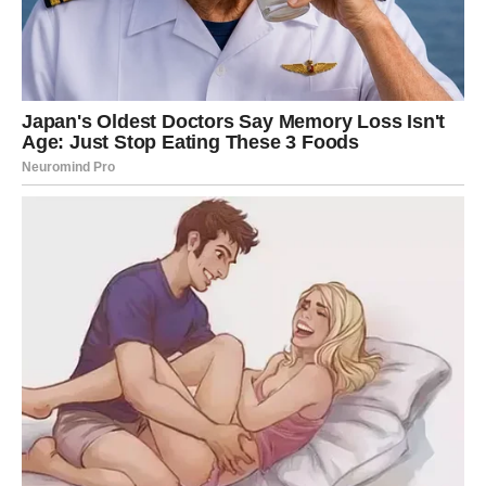
Za Blizance cigansko proročanstvo govori o susretima i
vestima koje dolaze iznenada. Do kraja marta mogli biste
dobiti poruku ili poziv koji pokreće važne misli i odluke.
Na poslovnom planu biće mnogo komunikacije i
dogovora. Važno je da ne žurite sa odlukama i da pažljivo
slušate ono što vam drugi govore.
U ljubavi postoji mogućnost da se pojavi osoba iz
prošlosti ili da neko pokaže emocije koje je dugo skrivao.
Slobodni Blizanci mogli bi doživeti zanimljiv susret koji
počinje kao prijateljstvo, a kasnije prerasta u nešto više.
Ovo je period u kojem će vam intuicija pomoći da
prepoznate šta je za vas dobro.