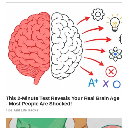
Do kraja marta Lavovi će shvatiti koliko je važno verovati
u sebe.
Devica
Za Device cigansko proročanstvo govori o razjašnjenju. U
narednim danima mnoge stvari koje su vam bile nejasne
mogu dobiti svoje pravo značenje.
Na poslovnom planu moguće je da ćete rešiti problem
koji vas je dugo mučio. Vaša organizacija i strpljenje sada
dolaze do izražaja.
U ljubavi je važno da ne analizirate previše svaku
situaciju. Ponekad je dovoljno prepustiti se emocijama.
Slobodne Device mogle bi upoznati osobu koja im donosi