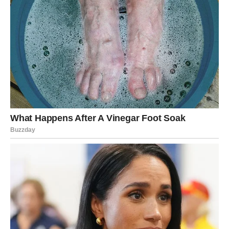
bi upoznati osobu koja donosi osećaj ravnoteže i
razumevanja.
Sudbina vam donosi priliku da izaberete ono što vam
donosi mir.
Škorpija
Škorpije ulaze u period snažnih emocija i važnih otkrića.
Cigansko proročanstvo govori da ćete do kraja marta
otkriti istinu o jednoj osobi ili situaciji.
Na poslovnom planu moguće su nove prilike, ali će biti
važno da pažljivo birate kome verujete.
U ljubavi vas očekuje intenzitet. Slobodne Škorpije mogle
bi upoznati osobu koja budi jake emocije, dok Škorpije u