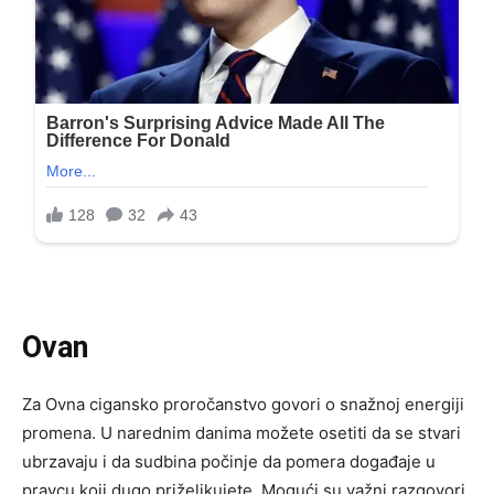
Ovan
Za Ovna cigansko proročanstvo govori o snažnoj energiji
promena. U narednim danima možete osetiti da se stvari
ubrzavaju i da sudbina počinje da pomera događaje u
pravcu koji dugo priželjkujete. Mogući su važni razgovori