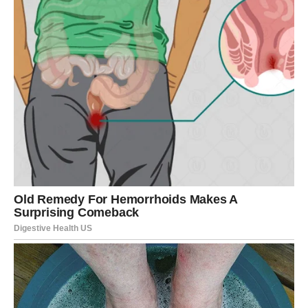
mir i stabilnost.
Ovaj period vam donosi priliku da pronađete unutrašnju
ravnotežu.
Vaga
Vage do kraja marta ulaze u period važnih odluka.
Cigansko proročanstvo govori da će se neke situacije
razjasniti i da ćete konačno znati kojim putem želite da
krenete.
Na poslovnom planu mogući su novi kontakti i saradnje
koje donose napredak.
U ljubavi je vreme za iskrenost. Ako postoji nešto što vas
muči, sada je trenutak da to kažete. Slobodne Vage mogle