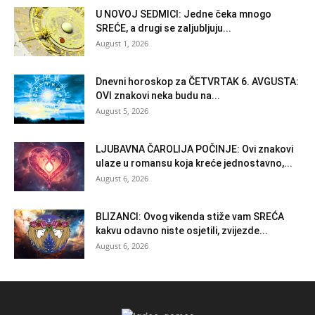
U NOVOJ SEDMICI: Jedne čeka mnogo
SREĆE, a drugi se zaljubljuju...
August 1, 2026
Dnevni horoskop za ČETVRTAK 6. AVGUSTA:
OVI znakovi neka budu na...
August 5, 2026
LJUBAVNA ČAROLIJA POČINJE: Ovi znakovi
ulaze u romansu koja kreće jednostavno,...
August 6, 2026
BLIZANCI: Ovog vikenda stiže vam SREĆA
kakvu odavno niste osjetili, zvijezde...
August 6, 2026