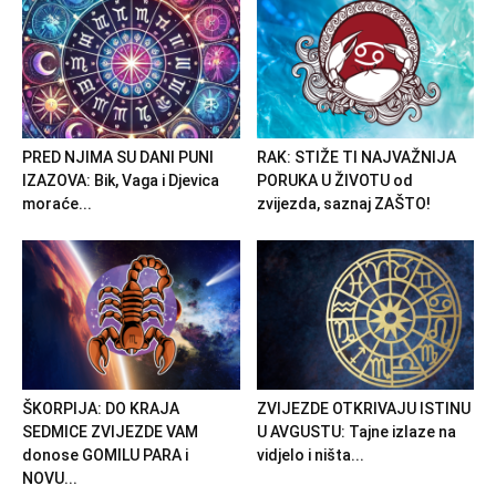
PRED NJIMA SU DANI PUNI
RAK: STIŽE TI NAJVAŽNIJA
IZAZOVA: Bik, Vaga i Djevica
PORUKA U ŽIVOTU od
moraće...
zvijezda, saznaj ZAŠTO!
ŠKORPIJA: DO KRAJA
ZVIJEZDE OTKRIVAJU ISTINU
SEDMICE ZVIJEZDE VAM
U AVGUSTU: Tajne izlaze na
donose GOMILU PARA i
vidjelo i ništa...
NOVU...