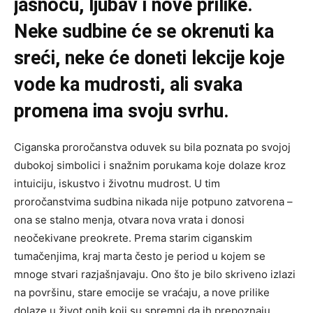
jasnoću, ljubav i nove prilike.
Neke sudbine će se okrenuti ka
sreći, neke će doneti lekcije koje
vode ka mudrosti, ali svaka
promena ima svoju svrhu.
Ciganska proročanstva oduvek su bila poznata po svojoj
dubokoj simbolici i snažnim porukama koje dolaze kroz
intuiciju, iskustvo i životnu mudrost. U tim
proročanstvima sudbina nikada nije potpuno zatvorena –
ona se stalno menja, otvara nova vrata i donosi
neočekivane preokrete. Prema starim ciganskim
tumačenjima, kraj marta često je period u kojem se
mnoge stvari razjašnjavaju. Ono što je bilo skriveno izlazi
na površinu, stare emocije se vraćaju, a nove prilike
dolaze u život onih koji su spremni da ih prepoznaju.