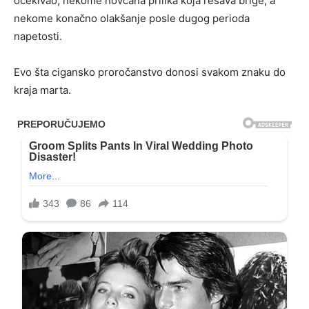
očekivao, nekome novčana prilika koja rešava brige, a
nekome konačno olakšanje posle dugog perioda
napetosti.
Evo šta cigansko proročanstvo donosi svakom znaku do
kraja marta.