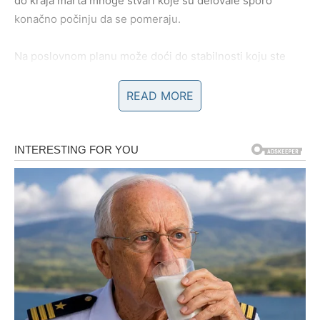
do kraja marta mnoge stvari koje su delovale sporo
konačno počinju da se pomeraju.
Na poslovnom planu može doći do stabilnosti koju ste
dugo želeli. Neka odluka ili razgovor mogu vam doneti
osećaj sigurnosti i mira.
READ MORE
U ljubavi dolazi period topline. Ako ste slobodni, moguće
je poznanstvo koje počinje polako, ali ima potencijal da
postane veoma važno. Bikovi koji su u vezi mogu osetiti
više razumevanja i bliskosti sa partnerom.
Sudbina vam do kraja marta donosi priliku da shvatite
koliko se trud ponekad isplati onda kada se najmanje
nadamo.
Blizanci