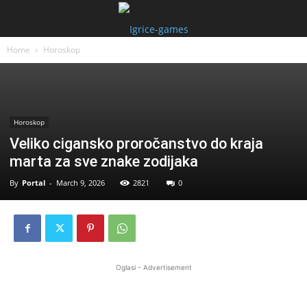
Home
Horoskop
Horoskop
Veliko cigansko proročanstvo do kraja
marta za sve znake zodijaka
By
Portal
-
March 9, 2026
2821
0
Oglasi - Advertisement