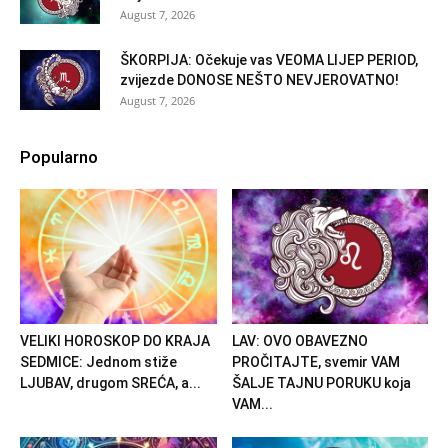
August 7, 2026
ŠKORPIJA: Očekuje vas VEOMA LIJEP PERIOD,
zvijezde DONOSE NEŠTO NEVJEROVATNO!
August 7, 2026
Popularno
VELIKI HOROSKOP DO KRAJA
LAV: OVO OBAVEZNO
SEDMICE: Jednom stiže
PROČITAJTE, svemir VAM
LJUBAV, drugom SREĆA, a...
ŠALJE TAJNU PORUKU koja
VAM...