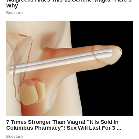
započnete novo sa više nade.
Lav
Cigansko proročanstvo za Lavove govori o periodu u
kojem ćete ponovo osetiti svoju snagu. Posle perioda u
kojem ste možda sumnjali u neke odluke, sada dolazi
vreme kada ćete ponovo stati čvrsto na noge.
Na poslovnom planu moguće je priznanje ili prilika koja
vam vraća samopouzdanje. Vaša harizma i energija biće
primećene.
U ljubavi se mogu pojaviti strast i uzbuđenje. Slobodni
Lavovi mogli bi upoznati osobu koja ih potpuno očarava,
dok Lavovi u vezi mogu doživeti trenutke koji vraćaju
romantiku u njihov odnos.