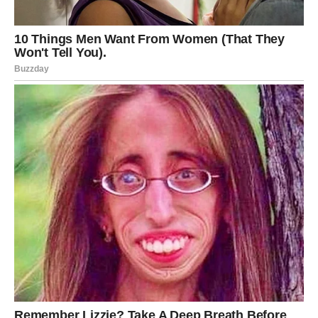
Sudbina vam poručuje da ništa od vašeg truda nije bilo
uzalud.
Vodolija
Vodolije ulaze u period novih ideja i promena. Cigansko
proročanstvo kaže da do kraja marta možete dobiti
inspiraciju koja menja vaš pogled na život.
Na poslovnom planu mogući su zanimljivi projekti ili
saradnje.
U ljubavi dolazi vreme iskrenosti. Slobodne Vodolije
mogle bi upoznati osobu koja ih razume na poseban
način.