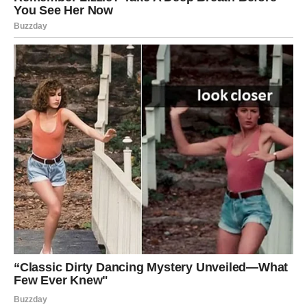
Sudbina vam donosi priliku da napravite korak ka životu
kakav želite.
Ribe
Ribe ulaze u period u kojem intuicija postaje njihova
najveća snaga. Do kraja marta mogli biste jasno osetiti ko
vam želi dobro, a ko ne.
Na poslovnom planu moguće su prilike koje donose
kreativnost i napredak.
U ljubavi dolaze duboke emocije. Ribe koje su u vezi
mogu osetiti veću bliskost sa partnerom, dok slobodne
Ribe mogu upoznati osobu koja budi romantične snove.