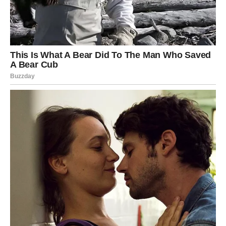
Ovaj period vas podseća da ponekad najveće promene
dolaze onda kada se najmanje nadamo.
Jarac
Jarčevi do kraja marta ulaze u period nagrade za trud.
Cigansko proročanstvo govori da će se vaša disciplina
konačno pokazati kao velika prednost.
Na poslovnom planu moguće je priznanje ili finansijsko
olakšanje.
U ljubavi dolazi stabilnost. Jarčevi koji su u vezi mogu
doneti važne odluke za budućnost, dok slobodni Jarčevi
mogu upoznati osobu koja donosi sigurnost i ozbiljne
emocije.