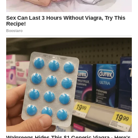
Rak
Rakovi ulaze u period u kojem emocije igraju veliku
ulogu. Cigansko proročanstvo kaže da do kraja marta
možete doživeti trenutke koji vraćaju veru u ljubav i
prijateljstvo.
Na poslovnom planu moguće su promene koje u početku
deluju neizvesno, ali kasnije donose stabilnost. Važno je
da ne sumnjate u sebe.
U ljubavi se može pojaviti osoba koja vam donosi osećaj
sigurnosti i topline. Rakovi koji su u vezi mogu imati
važan razgovor sa partnerom koji rešava neke stare
dileme.
Sudbina vam donosi priliku da zatvorite jedno poglavlje i