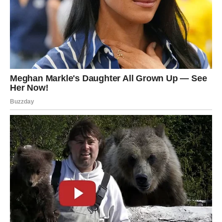
vezi mogu proći kroz trenutke koji jačaju njihov odnos.
Sudbina vam pokazuje da je istina uvek najbolji put.
Strelac
Za Strelčeve cigansko proročanstvo govori o srećnim
okolnostima i neočekivanim prilikama. Do kraja marta
mogli biste dobiti ponudu ili ideju koja otvara novi put.
Na poslovnom planu moguće je širenje planova i novi
kontakti.
U ljubavi dolazi period uzbuđenja i spontanih susreta.
Slobodni Strelčevi mogu upoznati osobu koja donosi
radost i inspiraciju.