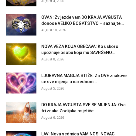
August 4, 2026
OVAN: Zvijezde vam DO KRAJA AVGUSTA
donose VELIKO BOGATSTVO – saznajte...
August 10, 2026
NOVA VEZA KOJA OBEĆAVA: Ko uskoro
upoznaje osobu koja mu SAVRŠENO...
August 8, 2026
LJUBAVNA MAGIJA STIŽE: Za OVE znakove
se sve mijenja u narednom...
August 5, 2026
DO KRAJA AVGUSTA SVE SE MIJENJA: Ova
tri znaka Zodijaka osjetiće...
August 6, 2026
LAV: Nova sedmica VAM NOSI NOVAC i