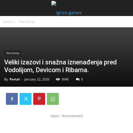
Home
Horoskop
Horoskop
Veliki izazovi i snažna iznenađenja pred
Vodolijom, Devicom i Ribama.
By
Portal
-
January 22, 2026
3040
0
Oglasi - Advertisement