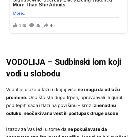
VODOLIJA – Sudbinski lom koji
vodi u slobodu
Vodolije ulaze u fazu u kojoj više
ne mogu da odlažu
promene
. Ono što ste dugo trpeli, opravdavali ili gurali
pod tepih sada izlazi na površinu – kroz
iznenadnu
odluku, neočekivanu vest ili postupak druge osobe
.
Izazov za Vas leži u tome da
ne pokušavate da