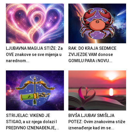
LJUBAVNA MAGIJA STIŽE: Za
RAK: DO KRAJA SEDMICE
OVE znakove se sve mijenja u
ZVIJEZDE VAM donose
narednom...
GOMILU PARA i NOVU...
STRIJELAC: VIKEND JE
BIVŠA LJUBAV SMIŠLJA
STIGAO, a uz njega dolazi I
POTEZ: Ovim znakovima stiže
PREDIVNO IZNENAĐENJE,...
iznenađenje kad im se...