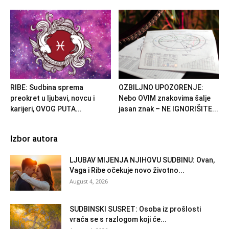
RIBE: Sudbina sprema
OZBILJNO UPOZORENJE:
preokret u ljubavi, novcu i
Nebo OVIM znakovima šalje
karijeri, OVOG PUTA...
jasan znak – NE IGNORIŠITE...
Izbor autora
LJUBAV MIJENJA NJIHOVU SUDBINU: Ovan,
Vaga i Ribe očekuje novo životno...
August 4, 2026
SUDBINSKI SUSRET: Osoba iz prošlosti
vraća se s razlogom koji će...