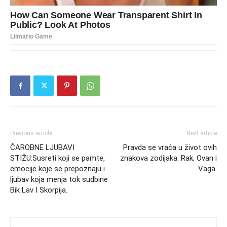
Previous article
Next article
ČAROBNE LJUBAVI
Pravda se vraća u život ovih
STIŽU:Susreti koji se pamte,
znakova zodijaka: Rak, Ovan i
emocije koje se prepoznaju i
Vaga.
ljubav koja menja tok sudbine
Bik Lav I Skorpija.