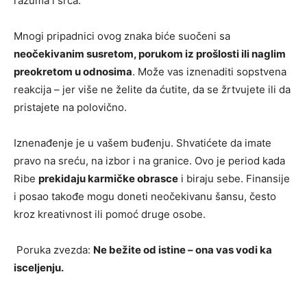
razuma i srca.
Mnogi pripadnici ovog znaka biće suočeni sa
neočekivanim susretom, porukom iz prošlosti ili naglim
preokretom u odnosima
. Može vas iznenaditi sopstvena
reakcija – jer više ne želite da ćutite, da se žrtvujete ili da
pristajete na polovično.
Iznenađenje je u vašem buđenju. Shvatićete da imate
pravo na sreću, na izbor i na granice. Ovo je period kada
Ribe
prekidaju karmičke obrasce
i biraju sebe. Finansije
i posao takođe mogu doneti neočekivanu šansu, često
kroz kreativnost ili pomoć druge osobe.
Poruka zvezda:
Ne bežite od istine – ona vas vodi ka
isceljenju.