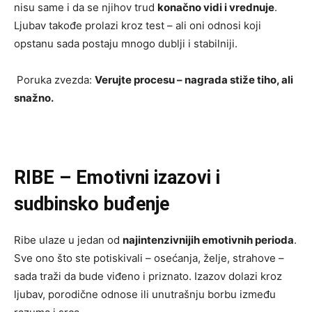
nisu same i da se njihov trud
konačno vidi i vrednuje
.
Ljubav takođe prolazi kroz test – ali oni odnosi koji
opstanu sada postaju mnogo dublji i stabilniji.
Poruka zvezda:
Verujte procesu – nagrada stiže tiho, ali
snažno.
RIBE – Emotivni izazovi i
sudbinsko buđenje
Ribe ulaze u jedan od
najintenzivnijih emotivnih perioda
.
Sve ono što ste potiskivali – osećanja, želje, strahove –
sada traži da bude viđeno i priznato. Izazov dolazi kroz
ljubav, porodične odnose ili unutrašnju borbu između