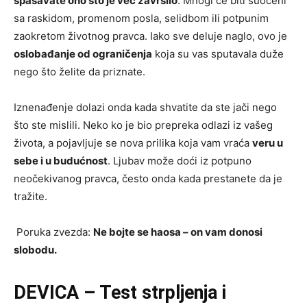
spasavate ono što je već završilo
. Mnogi će biti suočeni
sa raskidom, promenom posla, selidbom ili potpunim
zaokretom životnog pravca. Iako sve deluje naglo, ovo je
oslobađanje od ograničenja
koja su vas sputavala duže
nego što želite da priznate.
Iznenađenje dolazi onda kada shvatite da ste jači nego
što ste mislili. Neko ko je bio prepreka odlazi iz vašeg
života, a pojavljuje se nova prilika koja vam vraća
veru u
sebe i u budućnost
. Ljubav može doći iz potpuno
neočekivanog pravca, često onda kada prestanete da je
tražite.
Poruka zvezda:
Ne bojte se haosa – on vam donosi
slobodu.
DEVICA – Test strpljenja i