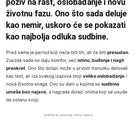
poziv na rast, oslobađanje i novu
životnu fazu. Ono što sada deluje
kao nemir, uskoro će se pokazati
kao najbolja odluka sudbine.
Pred vama je period koji neće biti tih, ali će biti
presudan
.
Zvezde sada ne daju komfor, već
istinu, buđenje i nagli
preokret
. Ono što dolazi može u prvom trenutku delovati
kao test, ali iza svakog izazova stoji
veliko oslobađanje
i
nova životna snaga. Ovo su dani u kojima se
sudbina
umeša bez najave
, a nagrada dolazi onima koji se usude
da ostanu svoji.
Sadržaj se nastavlja nakon oglasa