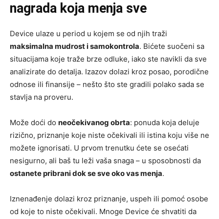
nagrada koja menja sve
Device ulaze u period u kojem se od njih traži
maksimalna mudrost i samokontrola
. Bićete suočeni sa
situacijama koje traže brze odluke, iako ste navikli da sve
analizirate do detalja. Izazov dolazi kroz posao, porodične
odnose ili finansije – nešto što ste gradili polako sada se
stavlja na proveru.
Može doći do
neočekivanog obrta
: ponuda koja deluje
rizično, priznanje koje niste očekivali ili istina koju više ne
možete ignorisati. U prvom trenutku ćete se osećati
nesigurno, ali baš tu leži vaša snaga – u sposobnosti da
ostanete pribrani dok se sve oko vas menja
.
Iznenađenje dolazi kroz priznanje, uspeh ili pomoć osobe
od koje to niste očekivali. Mnoge Device će shvatiti da