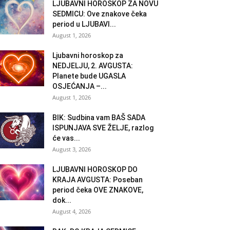
LJUBAVNI HOROSKOP ZA NOVU
SEDMICU: Ove znakove čeka
period u LJUBAVI...
August 1, 2026
Ljubavni horoskop za
NEDJELJU, 2. AVGUSTA:
Planete bude UGASLA
OSJEĆANJA –...
August 1, 2026
BIK: Sudbina vam BAŠ SADA
ISPUNJAVA SVE ŽELJE, razlog
će vas...
August 3, 2026
LJUBAVNI HOROSKOP DO
KRAJA AVGUSTA: Poseban
period čeka OVE ZNAKOVE,
dok...
August 4, 2026