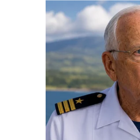
Moguće je poznanstvo koje vam potpuno mi
Ništa više neće biti isto
Pred vama su veoma uzbudljivi trenuci.
RAK
Rakovi su među najvećim ljubavnim miljenic
Poslije mnogo tuge dolazi osoba koja vam vr
Sudbina vam šalje ono što ste 
Pred vama su veoma nježni i romantični tre
LAV