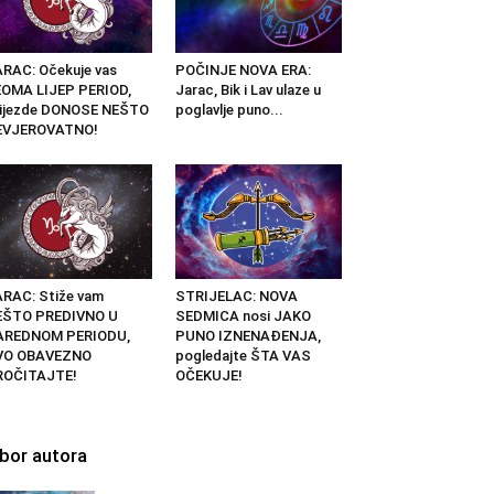
RAC: Očekuje vas
POČINJE NOVA ERA:
OMA LIJEP PERIOD,
Jarac, Bik i Lav ulaze u
vijezde DONOSE NEŠTO
poglavlje puno...
EVJEROVATNO!
RAC: Stiže vam
STRIJELAC: NOVA
EŠTO PREDIVNO U
SEDMICA nosi JAKO
AREDNOM PERIODU,
PUNO IZNENAĐENJA,
VO OBAVEZNO
pogledajte ŠTA VAS
ROČITAJTE!
OČEKUJE!
zbor autora