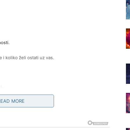
osti.
i koliko želi ostati uz vas.
i.
READ MORE
veoma zanimljive susrete.