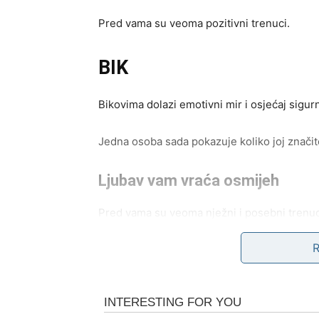
Pred vama su veoma pozitivni trenuci.
BIK
Bikovima dolazi emotivni mir i osjećaj sigurn
Jedna osoba sada pokazuje koliko joj značite 
Ljubav vam vraća osmijeh
Pred vama su veoma nježni i posebni trenuc
BLIZANCI
Zvijezde vam donose neočekivane vijesti i 