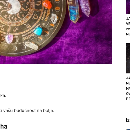
JA
VE
z
N
JA
N
N
O
ka.
P
i vašu budućnost na bolje.
I
eha