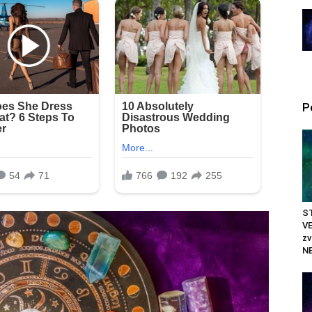
P
ST
VE
z
N