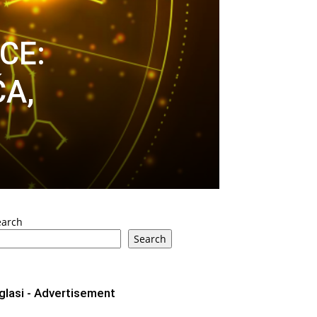
CE:
ĆA,
earch
Search
glasi - Advertisement