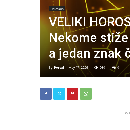
Horoskop
VELIKI HORO
Nekome stiže
a jedan znak 
By
Portal
-
May 17, 2026
980
0
Ogl