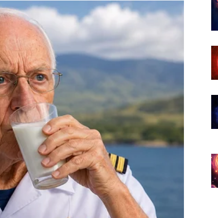
jenja pogled na budućnost.
ima do kraja sedmice.
aća vjeru u pravu ljubav.
dugo čekali
nuci.