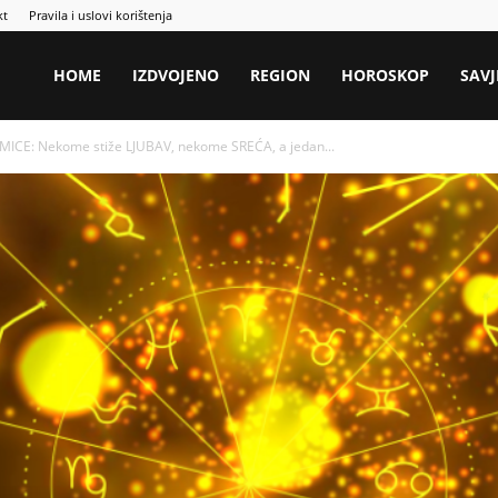
kt
Pravila i uslovi korištenja
HOME
IZDVOJENO
REGION
HOROSKOP
SAVJ
ICE: Nekome stiže LJUBAV, nekome SREĆA, a jedan...