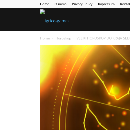
Home
O nama
Privacy Policy
Impressum
Konta
Games
Home
Horoskop
VELIKI HOROSKOP DO KRAJA SEDM
Portal