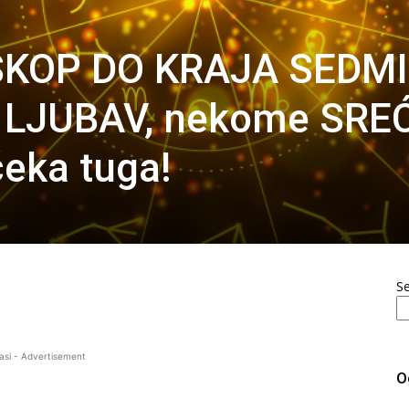
SKOP DO KRAJA SEDMI
 LJUBAV, nekome SRE
čeka tuga!
S
asi - Advertisement
O