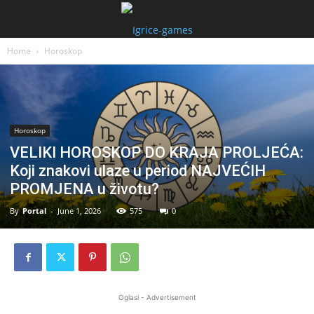
Home
Horoskop
Horoskop
VELIKI HOROSKOP DO KRAJA PROLJEĆA:
Koji znakovi ulaze u period NAJVEĆIH
PROMJENA u životu?
By
Portal
-
June 1, 2026
575
0
Oglasi - Advertisement