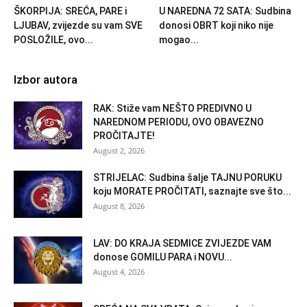
ŠKORPIJA: SREĆA, PARE i
U NAREDNA 72 SATA: Sudbina
LJUBAV, zvijezde su vam SVE
donosi OBRT koji niko nije
POSLOŽILE, ovo...
mogao...
Izbor autora
RAK: Stiže vam NEŠTO PREDIVNO U
NAREDNOM PERIODU, OVO OBAVEZNO
PROČITAJTE!
August 2, 2026
STRIJELAC: Sudbina šalje TAJNU PORUKU
koju MORATE PROČITATI, saznajte sve što...
August 8, 2026
LAV: DO KRAJA SEDMICE ZVIJEZDE VAM
donose GOMILU PARA i NOVU...
August 4, 2026