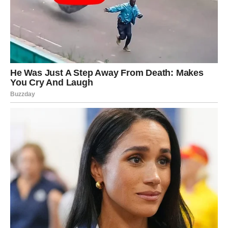
Najveća promjena
Profesionalni napredak.
Strpljenje donosi veliku nagradu
Pred vama su veoma važni trenuci.
VODOLIJA
Neočekivani događaj mogao bi potpuno promijeniti vaše
planove.
U početku ćete biti iznenađeni, ali kasnije ćete shvatiti
koliko vam je to bilo potrebno.