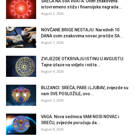
SREĆA NA SVA VRATA: Ovim znakovima
istovremeno stižu i finansijska nagrada...
August 2, 2026
NOVČANE BRIGE NESTAJU: Narednih 10
DANA ovim znakovima novac pristiže SA...
August 7, 2026
ZVIJEZDE OTKRIVAJU ISTINU U AVGUSTU:
Tajne izlaze na vidjelo i ništa...
August 4, 2026
BLIZANCI: SREĆA, PARE i LJUBAV, zvijezde su
vam SVE POSLOŽILE, ovo...
August 3, 2026
VAGA: Nova sedmica VAM NOSI NOVAC i
SREĆU, zvijezde poručuju da...
August 8, 2026