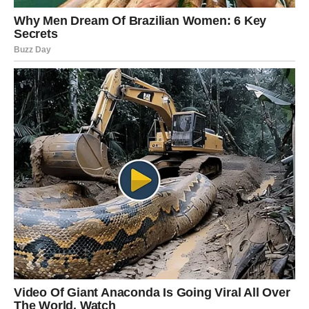
Duša konačno pronalazi spokoj
Pred vama su veoma emotivni trenuci.
NAJVEĆE ŽIVOTNE PROMJENE
DO KRAJA PROLJEĆA OČEKUJU
RAKA
Emotivni život ulazi u potpuno novu fazu.
ŠKORPIJU
Finansijska i poslovna situacija značajno se poboljšava.