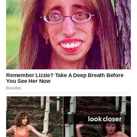
Finansije i posao prolaze kroz pozitivnu transformaciju.
Jedna prilika mogla bi imati mnogo veći značaj nego što
sada mislite.
Najveća promjena
Finansijski napredak.
Obilje vam dolazi u susret
Pred vama su veoma snažni trenuci.
STRIJELAC
Pred vama je period novih iskustava i važnih susreta.