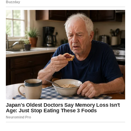
Kod vas se mijenja način razmišljanja.
Počinjete jasnije vidjeti šta želite zadržati u životu, a šta
pustiti.
Najveća promjena
Nova životna perspektiva.
Mudrost postaje vaša najveća
snaga
Pred vama su veoma važni trenuci.
VAGA