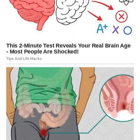
Neočekivana vijest koja mijenja planove.
Sudbina vam donosi novo
poglavlje
Pred vama su veoma zanimljivi trenuci.
RAK
Rakovi su među znakovima koji ulaze u najveće
promjene.
Ljubavni život, emocije i odnosi s ljudima prolaze kroz
veoma važnu transformaciju.
Najveća promjena