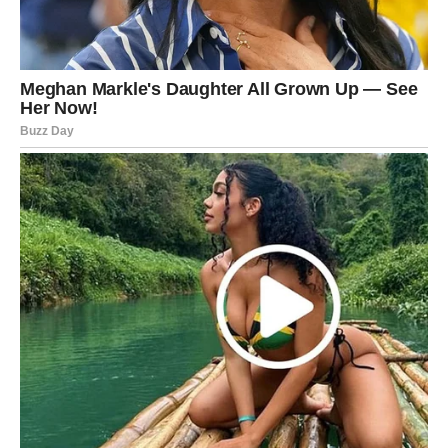
Najveća promjena
Novi životni pravac.
Sudbina vam otvara nova vrata
Pred vama su veoma posebni trenuci.
RIBE
Ribe ulaze u period emotivnog oslobađanja.
Mnoge stvari koje su vas opterećivale ostaju iza vas.
Najveća promjena
Unutrašnji mir i emotivna ravnoteža.