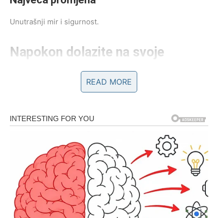
Unutrašnji mir i sigurnost.
Napokon dolazite na svoje
Pred vama su veoma lijepi trenuci.
READ MORE
BLIZANCI
Vaš život postaje mnogo dinamičniji.
Nova poznanstva, informacije i prilike donose vam
potpuno drugačiju perspektivu.
Najveća promjena