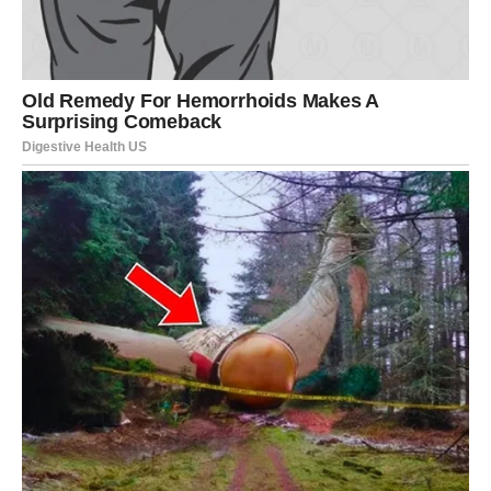
Početak sretnijeg emotivnog perioda.
Srce konačno dobija ono što
zaslužuje
Pred vama su veoma emotivni trenuci.