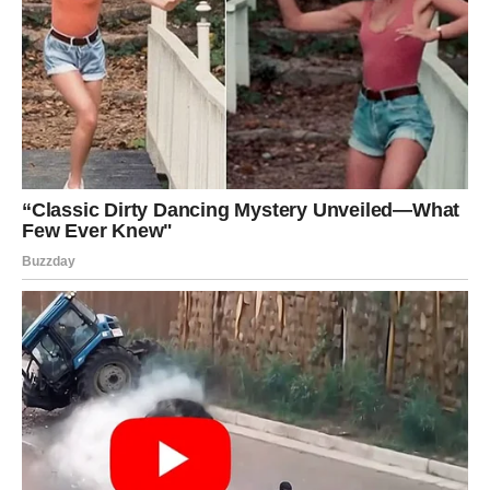
Osjećate da je vrijeme da izađete iz rutine.
Najveća promjena
Nova poznanstva i nova energija.
Život postaje mnogo zanimljiviji
Pred vama su veoma lijepi dani.
JARAC
Konačno vidite rezultate svog rada.
Ono što ste dugo gradili počinje se isplaćivati.