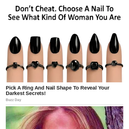
Ljubav dolazi u prvi plan.
Kraj proljeća donosi vam mnogo više romantike, pažnje i
emotivnih iznenađenja.
Najveća promjena
Nova ljubavna priča ili jačanje postojeće veze.
Srce vam sprema veliko
iznenađenje
Pred vama su trenuci koje ćete dugo pamtiti.
ŠKORPIJA