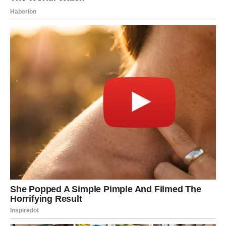
VODOLIJU
Neočekivani događaji mijenjaju pravac njihove
budućnosti.
Kraj proljeća donosi energiju velikih promjena, novih
početaka i važnih odluka. Mnogi znakovi će osjetiti da se
život kreće u novom smjeru, a posebno će to biti vidljivo
kod
Rakova, Škorpija i Vodolija
.
Zvijezde poručuju da se ne plašite promjena. Ono što
sada dolazi možda djeluje nepoznato, ali upravo u tome
krije se prilika za sreću, uspjeh i ispunjenje. Ponekad je
potrebno zatvoriti jedno poglavlje da bi počelo ono
najljepše. Upravo takav period sada počinje za mnoge
znakove Zodijaka.