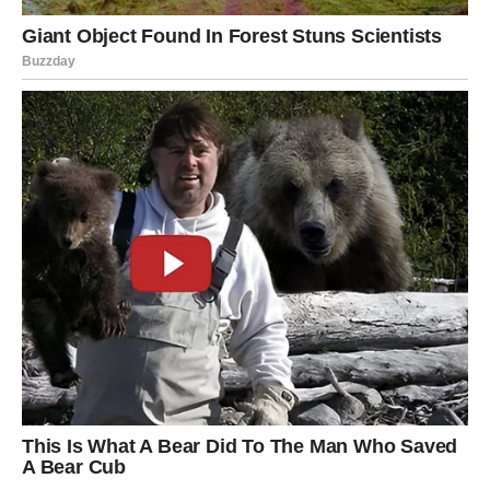
LAV
Vrijeme je da zablistate.
Sve ono što ste gradili tokom prethodnih mjeseci sada
počinje davati konkretne rezultate.
Najveća promjena
Poslovni uspjeh i finansijski napredak.
Dolazi vaša minuta slave
Pred vama su veoma pozitivni dani.
DJEVICA