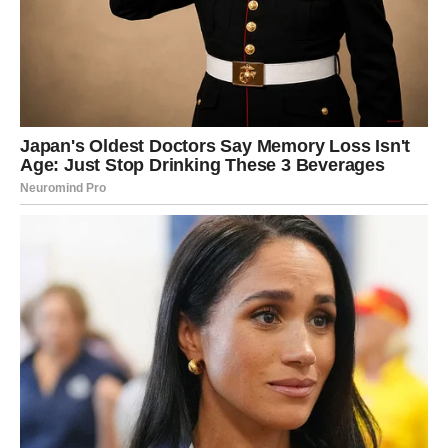
Pred vama su mjeseci puni uzbuđenja, novih ljudi i velikih
odluka.
RAK
Rakovi su među najvećim sretnicima do kraja 2026.
godine.
Poslije mnogo emotivnih razočaranja dolazi period tokom
kojeg ćete konačno osjetiti sreću i sigurnost.
Sudbina vam vraća ono što ste
dugo čekali
Moguća je velika ljubav, zajednički život ili važna