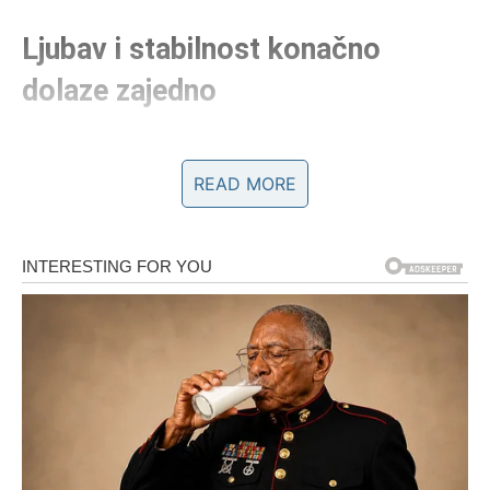
Ljubav i stabilnost konačno
dolaze zajedno
Do kraja 2026. mogli biste ostvariti jednu veliku životnu
želju.
READ MORE
BLIZANCI
Zvijezde vam donose neočekivane promjene i mnogo
novih prilika.
Jedan susret ili razgovor mogli bi potpuno promijeniti vaš
životni pravac.
Ništa više neće biti isto