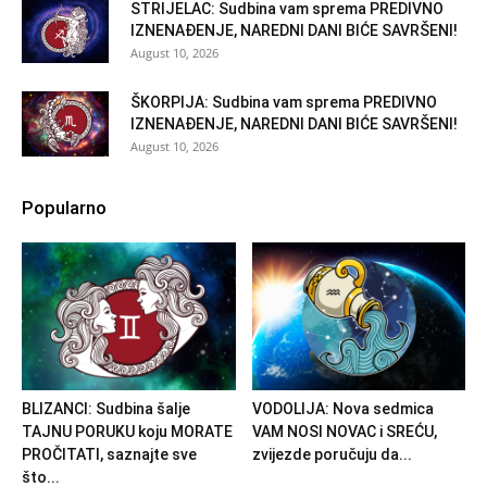
STRIJELAC: Sudbina vam sprema PREDIVNO
IZNENAĐENJE, NAREDNI DANI BIĆE SAVRŠENI!
August 10, 2026
ŠKORPIJA: Sudbina vam sprema PREDIVNO
IZNENAĐENJE, NAREDNI DANI BIĆE SAVRŠENI!
August 10, 2026
Popularno
BLIZANCI: Sudbina šalje
VODOLIJA: Nova sedmica
TAJNU PORUKU koju MORATE
VAM NOSI NOVAC i SREĆU,
PROČITATI, saznajte sve
zvijezde poručuju da...
što...