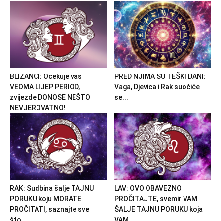
BLIZANCI: Očekuje vas
PRED NJIMA SU TEŠKI DANI:
VEOMA LIJEP PERIOD,
Vaga, Djevica i Rak suočiće
zvijezde DONOSE NEŠTO
se...
NEVJEROVATNO!
RAK: Sudbina šalje TAJNU
LAV: OVO OBAVEZNO
PORUKU koju MORATE
PROČITAJTE, svemir VAM
PROČITATI, saznajte sve
ŠALJE TAJNU PORUKU koja
što...
VAM...