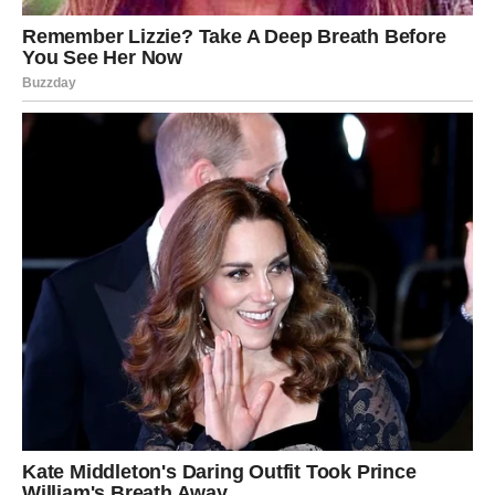
DJEVICA
Pred vama je period tokom kojeg ćete jasno shvatiti šta
želite od života.
Mnoge Djevice donijet će odluke koje im mijenjaju
svakodnevicu i budućnost.
Intuicija vas vodi prema mnogo
boljem životu
Do kraja 2026. osjećat ćete mnogo više mira i sigurnosti.
VAGA
Vage ulaze u jedan od najljepših ljubavnih perioda života.