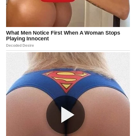
Duša konačno pronalazi ono što
je dugo tražila
Na poslovnom planu dolazi mnogo stabilniji i sigurniji
period.
Veliki horoskop do kraja 2026. godine donosi ogromne
promjene svim znakovima Zodijaka, ali posebno će
blistati Rakovi, Lavovi i Vodolije kojima zvijezde šalju
ljubav, uspjeh i događaje nakon kojih njihov život više
neće biti isti.
Ovo je period tokom kojeg univerzum pokazuje da
najveće promjene dolaze onda kada skoro prestanemo
vjerovati da su moguće.