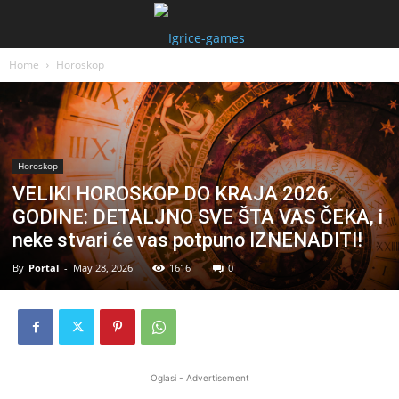
Home
Horoskop
Horoskop
VELIKI HOROSKOP DO KRAJA 2026.
GODINE: DETALJNO SVE ŠTA VAS ČEKA, i
neke stvari će vas potpuno IZNENADITI!
By
Portal
-
May 28, 2026
1616
0
Oglasi - Advertisement