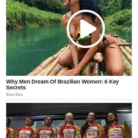
STRIJELAC
Nova energija donosi vam mnogo putovanja, novih
mogućnosti i pozitivnih promjena.
Jedna prilika sada vam može potpuno promijeniti životni
pravac.
Sreća vam dolazi onda kada je
najmanje očekujete
Na ljubavnom planu slijede veoma lijepi i emotivni
trenuci.
JARAC