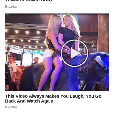
Ako ste dugo čekali pravu osobu, sudbina vam sada šalje
ljubav koja mijenja sve.
Srce vam konačno dobija ono što
zaslužuje
Na poslovnom planu dolaze pozitivne vijesti i mnogo
stabilniji period.