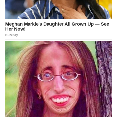
porodična sreća.
LAV
Lavovima dolazi veliki finansijski uspjeh i period tokom
kojeg će mnogi ostvariti ciljeve o kojima dugo sanjaju.
Sve ono što ste gradili sada konačno donosi ozbiljne
rezultate.
Zvijezde vam otvaraju vrata
bogatstva i priznanja
Na ljubavnom planu slijedi mnogo više strasti i romantike.