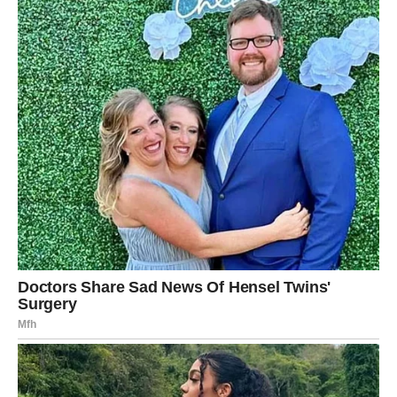
ŠKORPIJA
Pred vama je veliki životni i finansijski preokret.
Ono što je dugo bilo blokirano sada konačno dolazi na
svoje mjesto.
Sudbina vam vraća moć i
sigurnost
Mnoge Škorpije do kraja 2026. ostvarit će nešto o čemu
dugo maštaju.