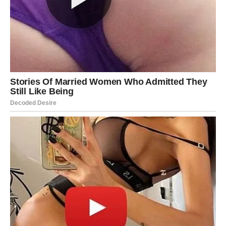
Jedna želja sada postaje stvarnost mnogo brže nego što
očekujete.
Veliko životno poglavlje upravo
počinje
Na ljubavnom planu slijedi susret ili odnos koji potpuno
mijenja vaš pogled na sreću.
RIBE
Ribe ulaze u jedan od najnježnijih i najljepših perioda
života.
Ljubav, pažnja i osjećaj sigurnosti konačno postaju dio
vaše svakodnevice.