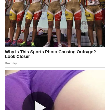
Jarčevi konačno ulaze u mnogo stabilniji i sigurniji period
života.
Poslije mnogo rada i odricanja dolazi osjećaj zadovoljstva
i velikog uspjeha.
Život vam vraća ravnotežu i mir
Do kraja 2026. mogli biste ostvariti finansijsku sigurnost
kakvu dugo priželjkujete.
VODOLIJA
Vodolijama dolaze vijesti i promjene nakon kojih njihov
život više neće biti isti.