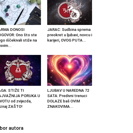
ARMA DONOSI
JARAC: Sudbina sprema
GOVOR: Ono što ste
preokret u ljubavi, novcu i
go iščekivali stiže na
karijeri, OVOG PUTA...
svim...
GA: STIŽE TI
LJUBAV U NAREDNA 72
AJVAŽNIJA PORUKA U
SATA: Predivni trenuci
VOTU od zvijezda,
DOLAZE baš OVIM
znaj ZAŠTO!
ZNAKOVIMA...
zbor autora