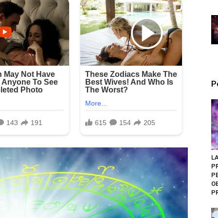
P
LA
P
P
O
P