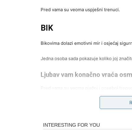
Pred vama su veoma uspješni trenuci.
BIK
Bikovima dolazi emotivni mir i osjećaj sigurn
Jedna osoba sada pokazuje koliko joj značite
Ljubav vam konačno vraća osm
Pred vama su veoma nježni i posebni trenuc
BLIZANCI
Zvijezde vam donose neočekivane vijesti i 