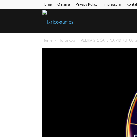
Home
O nama
Privacy Policy
Impressum
Konta
Games
Home
Horoskop
VELIKA SREĆA JE NA VIDIKU: Ovi z
Portal