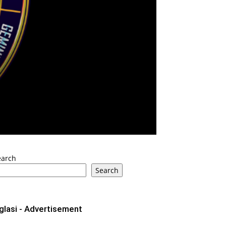
earch
Search
glasi - Advertisement