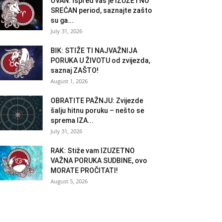
OVAN: Ispred vas je IZUZETNO
SREĆAN period, saznajte zašto
su ga...
July 31, 2026
BIK: STIŽE TI NAJVAŽNIJA
PORUKA U ŽIVOTU od zvijezda,
saznaj ZAŠTO!
August 1, 2026
OBRATITE PAŽNJU: Zvijezde
šalju hitnu poruku – nešto se
sprema IZA...
July 31, 2026
RAK: Stiže vam IZUZETNO
VAŽNA PORUKA SUDBINE, ovo
MORATE PROČITATI!
August 5, 2026