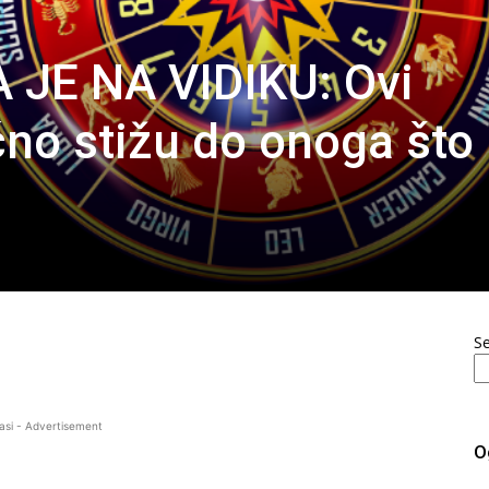
 JE NA VIDIKU: Ovi
no stižu do onoga što
S
asi - Advertisement
O