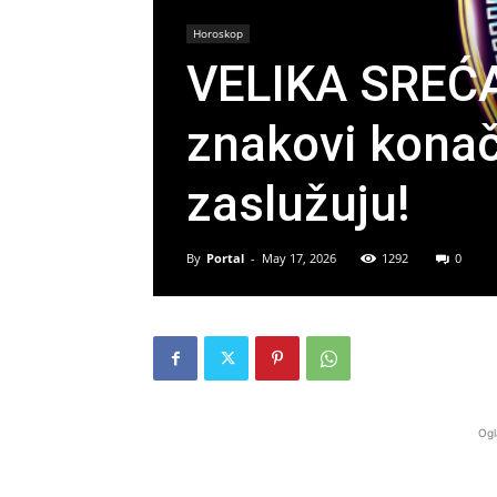
Horoskop
VELIKA SREĆA
znakovi konač
zaslužuju!
By
Portal
-
May 17, 2026
1292
0
Ogl