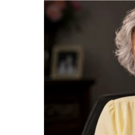
Moguće je poznanstvo koje vam potpuno mij
Ništa više neće biti isto
Pred vama su veoma uzbudljivi trenuci.
RAK
Rakovi su među najvećim miljenicima sudbi
Poslije mnogo tuge dolazi događaj koji vam v
Sudbina vam donosi ono što st
Pred vama su veoma nježni i sudbinski tren
LAV