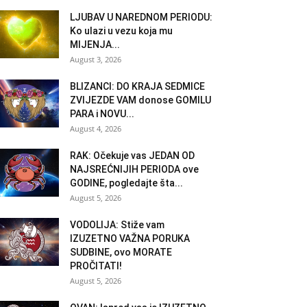
LJUBAV U NAREDNOM PERIODU:
Ko ulazi u vezu koja mu
MIJENJA...
August 3, 2026
BLIZANCI: DO KRAJA SEDMICE
ZVIJEZDE VAM donose GOMILU
PARA i NOVU...
August 4, 2026
RAK: Očekuje vas JEDAN OD
NAJSREĆNIJIH PERIODA ove
GODINE, pogledajte šta...
August 5, 2026
VODOLIJA: Stiže vam
IZUZETNO VAŽNA PORUKA
SUDBINE, ovo MORATE
PROČITATI!
August 5, 2026