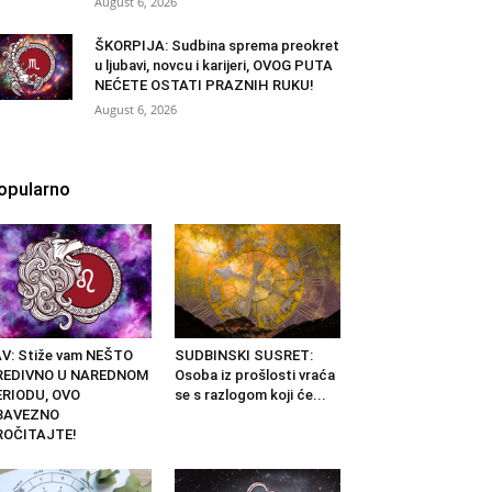
August 6, 2026
ŠKORPIJA: Sudbina sprema preokret
u ljubavi, novcu i karijeri, OVOG PUTA
NEĆETE OSTATI PRAZNIH RUKU!
August 6, 2026
opularno
V: Stiže vam NEŠTO
SUDBINSKI SUSRET:
REDIVNO U NAREDNOM
Osoba iz prošlosti vraća
ERIODU, OVO
se s razlogom koji će...
BAVEZNO
ROČITAJTE!