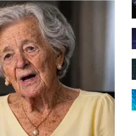
enja životni pravac.
ne u ovom periodu.
raća vjeru da prava sreća ipak postoji.
e dugo čekali
uci.