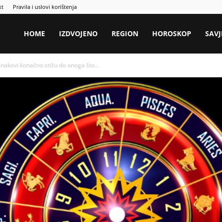
kt
Pravila i uslovi korištenja
HOME
IZDVOJENO
REGION
HOROSKOP
SAVJ
nakovi konačno stižu do onoga što...