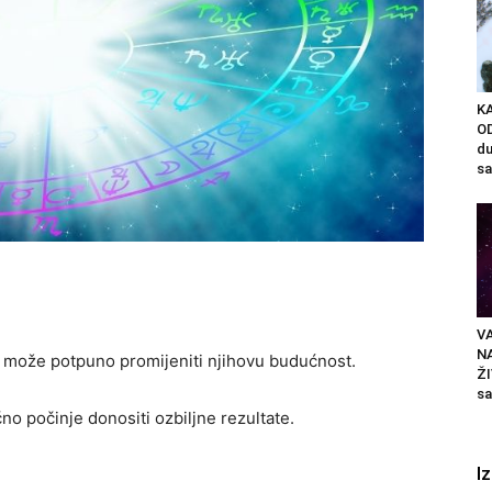
K
OD
du
sa
VA
N
a može potpuno promijeniti njihovu budućnost.
ŽI
sa
o počinje donositi ozbiljne rezultate.
I