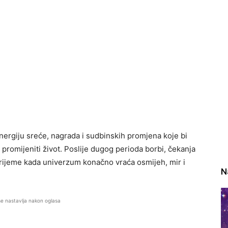
rgiju sreće, nagrada i sudbinskih promjena koje bi
omijeniti život. Poslije dugog perioda borbi, čekanja
i vrijeme kada univerzum konačno vraća osmijeh, mir i
N
se nastavlja nakon oglasa