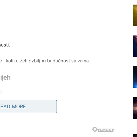
osti.
 i koliko želi ozbiljnu budućnost sa vama.
ijeh
i.
READ MORE
veoma zanimljive susrete.