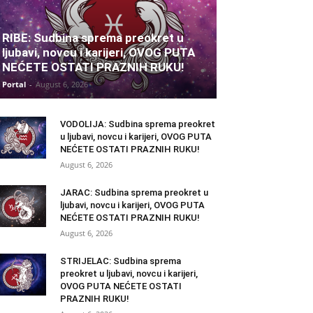
RIBE: Sudbina sprema preokret u
ljubavi, novcu i karijeri, OVOG PUTA
NEĆETE OSTATI PRAZNIH RUKU!
Portal
-
August 6, 2026
VODOLIJA: Sudbina sprema preokret
u ljubavi, novcu i karijeri, OVOG PUTA
NEĆETE OSTATI PRAZNIH RUKU!
August 6, 2026
JARAC: Sudbina sprema preokret u
ljubavi, novcu i karijeri, OVOG PUTA
NEĆETE OSTATI PRAZNIH RUKU!
August 6, 2026
STRIJELAC: Sudbina sprema
preokret u ljubavi, novcu i karijeri,
OVOG PUTA NEĆETE OSTATI
PRAZNIH RUKU!