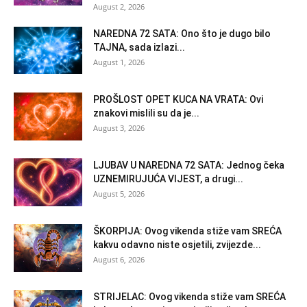
August 2, 2026
NAREDNA 72 SATA: Ono što je dugo bilo
TAJNA, sada izlazi...
August 1, 2026
PROŠLOST OPET KUCA NA VRATA: Ovi
znakovi mislili su da je...
August 3, 2026
LJUBAV U NAREDNA 72 SATA: Jednog čeka
UZNEMIRUJUĆA VIJEST, a drugi...
August 5, 2026
ŠKORPIJA: Ovog vikenda stiže vam SREĆA
kakvu odavno niste osjetili, zvijezde...
August 6, 2026
STRIJELAC: Ovog vikenda stiže vam SREĆA