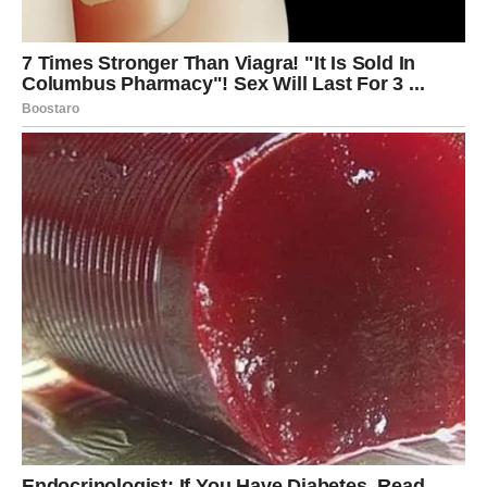
iznenadna ponuda ili poslovna prilika
razgovor koji razjašnjava dugotrajnu dilemu
vest koja menja planove koje ste imali
susret sa osobom koja otvara nova vrata
Blizanci često imaju problem sa rasipanjem energije –
previše opcija, previše ideja, previše pravaca. Sada je
ključno da obratite pažnju na ono što se
ponavlja
. Ako
vam se neka tema, osoba ili ponuda stalno vraća, to nije
slučajno.
Ovo je period u kome se od vas traži fokus. Ne morate
sve da rešite odjednom, ali morate prepoznati šta je