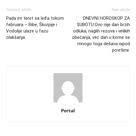
Previous article
Next article
Pada im teret sa leđa tokom
DNEVNI HOROSKOP ZA
februara – Ribe, Škorpije i
SUBOTU:Ovo nije dan brzih
Vodolije ulaze u fazu
odluka, naglih rezova i velikih
olakšanja.
obećanja, već dan u kome se
mnogo toga dešava ispod
površine.
Portal