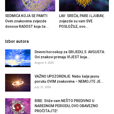
SEDMICA KOJA SE PAMTI:
LAV: SREĆA, PARE i LJUBAV,
Ovim znakovima zvijezde
zvijezde su vam SVE
donose RADOST koja će...
POSLOŽILE, ovo...
Izbor autora
Dnevni horoskop za SRIJEDU, 5. AVGUSTA:
Ovi znakovi primaju VIJEST koja...
August 4, 2026
VAŽNO UPOZORENJE: Nebo šalje jasnu
poruku OVIM znakovima – NEMOJTE JE...
July 31, 2026
RIBE: Stiže vam NEŠTO PREDIVNO U
NAREDNOM PERIODU, OVO OBAVEZNO
PROČITAJTE!