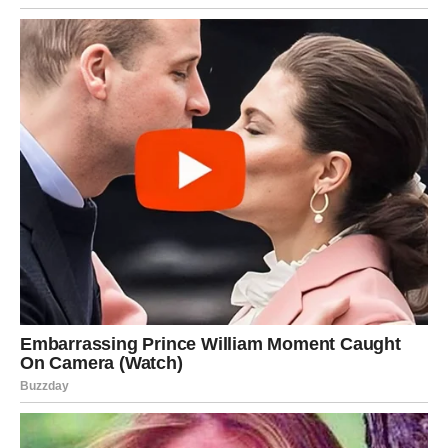
POTREBA ZA SVESNIM
USPORAVANJEM
Za Ovna, naredni dani donose drugačiji izazov. Energije
ima mnogo, ali ona nije usmerena. Misli skaču, planovi se
menjaju u hodu, a impuls da se reaguje odmah i bez
razmišljanja može biti jak. Ovo je tipičan period u kome
Ovan ima osećaj da mora sve – i to odmah – ali upravo tu
leži zamka.
Rasejanost kod Ovna se može manifestovati kroz:
manjak fokusa
nestrpljenje
brzoplete odluke