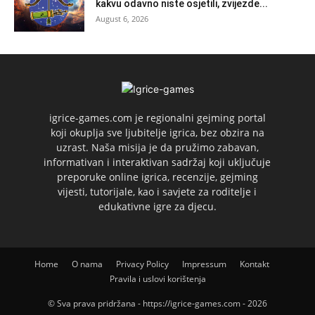
kakvu odavno niste osjetili, zvijezde...
August 6, 2026
igrice-games.com je regionalni gejming portal
koji okuplja sve ljubitelje igrica, bez obzira na
uzrast. Naša misija je da pružimo zabavan,
informativan i interaktivan sadržaj koji uključuje
preporuke online igrica, recenzije, gejming
vijesti, tutorijale, kao i savjete za roditelje i
edukativne igre za djecu.
Home
O nama
Privacy Policy
Impressum
Kontakt
Pravila i uslovi korištenja
© Sva prava pridržana - https://igrice-games.com - 2026