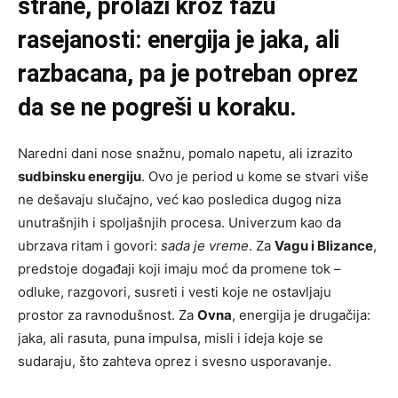
strane, prolazi kroz fazu
rasejanosti: energija je jaka, ali
razbacana, pa je potreban oprez
da se ne pogreši u koraku.
Naredni dani nose snažnu, pomalo napetu, ali izrazito
sudbinsku energiju
. Ovo je period u kome se stvari više
ne dešavaju slučajno, već kao posledica dugog niza
unutrašnjih i spoljašnjih procesa. Univerzum kao da
ubrzava ritam i govori:
sada je vreme
. Za
Vagu i Blizance
,
predstoje događaji koji imaju moć da promene tok –
odluke, razgovori, susreti i vesti koje ne ostavljaju
prostor za ravnodušnost. Za
Ovna
, energija je drugačija:
jaka, ali rasuta, puna impulsa, misli i ideja koje se
sudaraju, što zahteva oprez i svesno usporavanje.