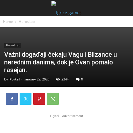
Home
Horoskop
Horoskop
Važni događaji čekaju Vagu i Blizance u
narednim danima, dok je Ovan pomalo
rasejan.
By
Portal
-
January 29, 2026
2344
0
Oglasi - Advertisement