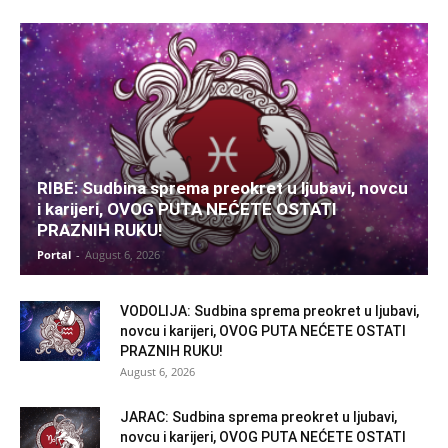
RIBE: Sudbina sprema preokret u ljubavi, novcu
i karijeri, OVOG PUTA NEĆETE OSTATI
PRAZNIH RUKU!
Portal
-
August 6, 2026
VODOLIJA: Sudbina sprema preokret u ljubavi,
novcu i karijeri, OVOG PUTA NEĆETE OSTATI
PRAZNIH RUKU!
August 6, 2026
JARAC: Sudbina sprema preokret u ljubavi,
novcu i karijeri, OVOG PUTA NEĆETE OSTATI