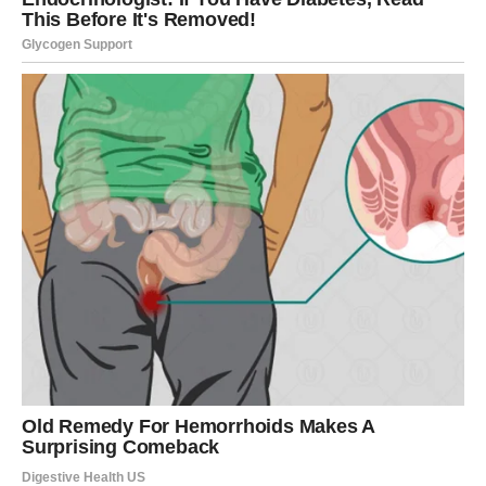
suštinsko. Blizanci koji uspeju da utišaju spoljašnju buku i
oslone se na intuiciju, mogu doneti odluku koja ih vodi ka
značajnom napretku.
Emotivno, mogući su razgovori koji menjaju dinamiku
odnosa. Istine koje se izgovaraju sada imaju moć da
oslobode, ali i da zatvore vrata koja su dugo bila
poluotvorena. Ne plašite se toga – zatvorena vrata često
znače da se nova otvaraju.
Za Blizance, poruka je jasna:
ne rasipajte se – fokusirajte
se na ono što ima budućnost
.
OVAN – RASEJANA ENERGIJA I