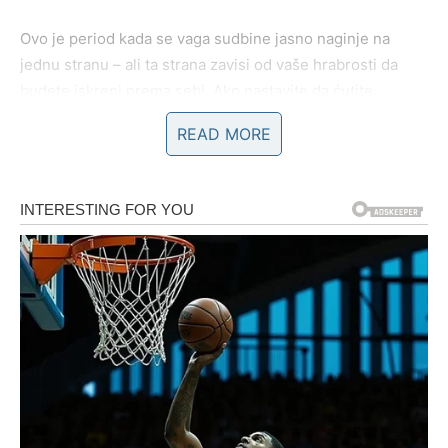
Ovo je period kada se vaga sudbine jasno naginje na
jednu stranu – ali ta strana zavisi od vaše hrabrosti da
budete iskreni prema sebi. Ako nastavite da ćutite,
okolnosti će odlučiti umesto vas. Ako progovorite i
READ MORE
izaberete, čak i ako to znači gubitak nečega poznatog,
dobijate novu ravnotežu – zdraviju i stabilniju.
Emotivno, Vage mogu biti suočene sa istinom koja boli, ali
oslobađa. Mnogi pripadnici ovog znaka shvataju da su
predugo ostajali u odnosima ili situacijama koje su im
donosile mir samo prividno. Sada dolazi prilika da se
napravi rez koji vodi ka istinskoj harmoniji.
Na poslovnom planu, odluka koju donesete u narednim
danima može imati dugoročne posledice. Ovo nije vreme
za kompromis koji vas potkopava, već za izbor koji vas