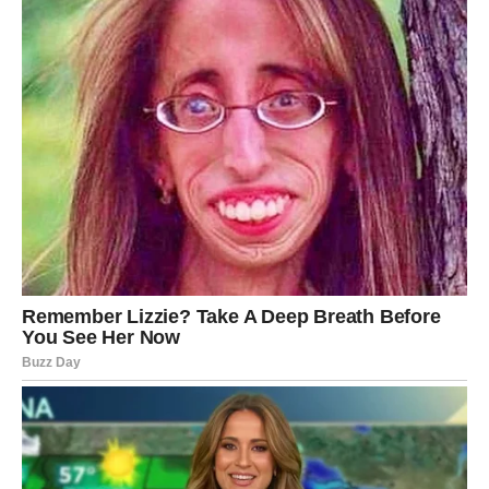
osećaj da ste „svuda pomalo, a nigde potpuno“
Ovo nije loš period, ali
nije ni idealan za velike poteze
.
Univerzum vam poručuje da zastanete, da završite ono
što ste započeli i da ne forsirate nove početke dok se
energija ne stabilizuje.
Emotivno, Ovan može biti sklon burnim reakcijama ili
pogrešnim zaključcima. Važno je ne donositi odluke u
afektu. Ono što sada deluje hitno, vrlo brzo može izgubiti
na značaju.
Na poslovnom planu, bolje je raditi u tišini, bez
dokazivanja i brzih poteza. Strpljenje koje sada pokažete
biće nagrađeno jasnijom slikom već u narednom periodu.