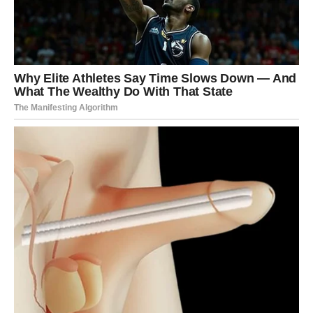
jača. Čak i ako deluje rizično, ono što je u skladu sa
vašom unutrašnjom istinom donosi olakšanje i stabilnost.
Za Vagu, ključna poruka glasi:
ravnoteža se ne postiže
izbegavanjem, već jasnim izborom
.
BLIZANCI – VESTI, SUSRETI I
ODLUKE KOJE MENJAJU TOK
Blizanci ulaze u izuzetno dinamičan period. Energija se
ubrzava, komunikacija se intenzivira, a informacije dolaze
sa svih strana. Ipak, među mnoštvom reči, poruka i
susreta, nalazi se
jedna ključna stvar
koja ima potencijal
da promeni vaš pravac.
Važni događaji za Blizance u narednim danima mogu se
manifestovati kao: