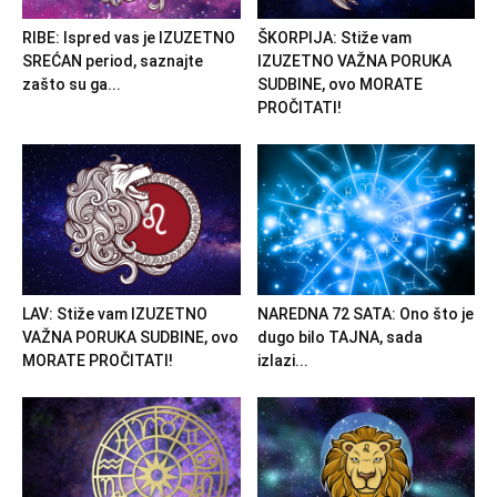
RIBE: Ispred vas je IZUZETNO
ŠKORPIJA: Stiže vam
SREĆAN period, saznajte
IZUZETNO VAŽNA PORUKA
zašto su ga...
SUDBINE, ovo MORATE
PROČITATI!
LAV: Stiže vam IZUZETNO
NAREDNA 72 SATA: Ono što je
VAŽNA PORUKA SUDBINE, ovo
dugo bilo TAJNA, sada
MORATE PROČITATI!
izlazi...