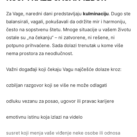
Za Vage, naredni dani predstavljaju
kulminaciju
. Dugo ste
balansirali, vagali, pokušavali da održite mir i harmoniju,
često na sopstvenu štetu. Mnoge situacije u vašem životu
ostale su „na čekanju“ – ni zatvorene, ni rešene, ni
potpuno prihvaćene. Sada dolazi trenutak u kome više
nema prostora za neodlučnost.
Važni događaji koji čekaju Vagu najčešće dolaze kroz:
ozbiljan razgovor koji se više ne može odlagati
odluku vezanu za posao, ugovor ili pravac karijere
emotivnu istinu koja izlazi na videlo
susret koji menja vaše viđenje neke osobe ili odnosa