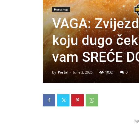
Horoskop
VAGA: Zvijez
koju dugo čeka
vam SREĆE DO
By
Portal
-
June 2, 2026
1032
0
Ogl