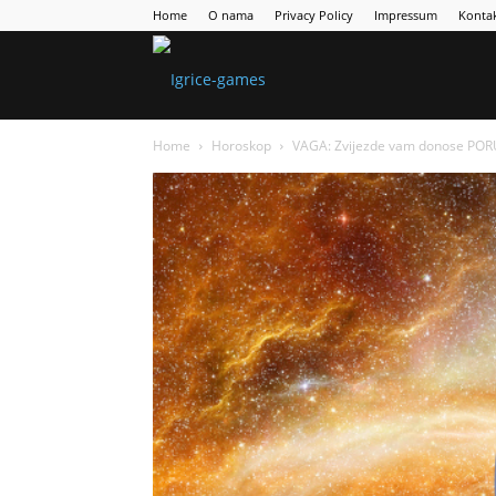
Home
O nama
Privacy Policy
Impressum
Konta
Games
Home
Horoskop
VAGA: Zvijezde vam donose PORUK
Portal