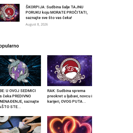
ŠKORPIJA: Sudbina šalje TAJNU
PORUKU koju MORATE PROČITATI,
saznajte sve što vas čeka!
August 8, 2026
opularno
BE: U OVOJ SEDMICI
RAK: Sudbina sprema
s čeka PREDIVNO
preokret u ljubavi, novcu i
NENAĐENJE, saznajte
karijeri, OVOG PUTA...
AŠTO STE...