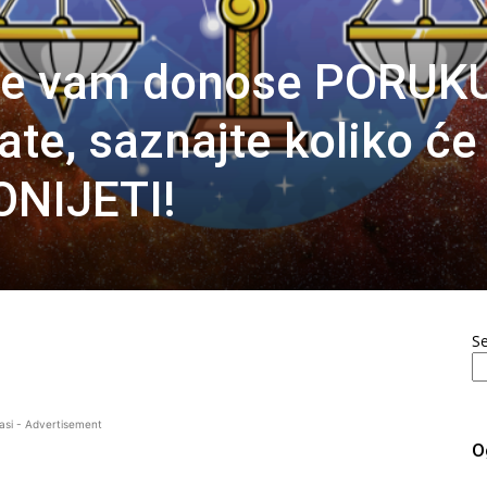
de vam donose PORUK
te, saznajte koliko će
NIJETI!
S
asi - Advertisement
O