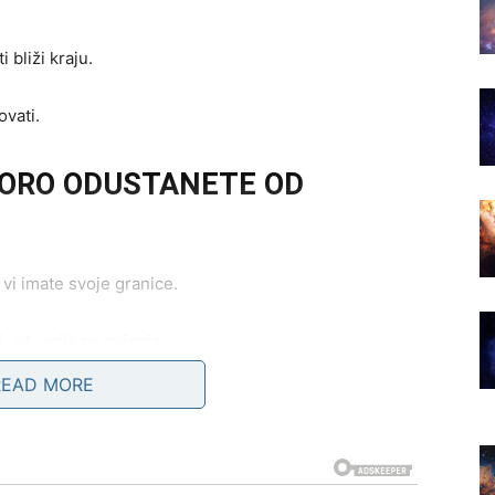
 bliži kraju.
ovati.
KORO ODUSTANETE OD
i vi imate svoje granice.
 situacija se mijenja.
READ MORE
ca iz kojeg je najmanje očekujete.