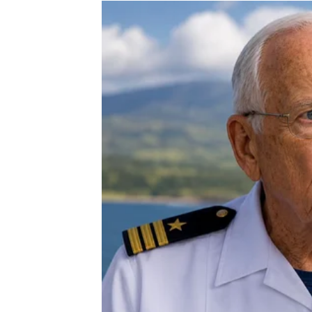
KOLIKO ĆE VAM SREĆE 
Mnogo više nego što trenutno možete pretpo
Ova poruka donosi vam osjećaj da se stvari
Donosi vam potvrdu da niste uzalud čekale.
Donosi vam novu energiju i želju da ponovo 
Za mnoge Vage ovo će biti početak veoma li