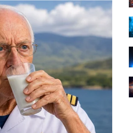
DONIJETI?
staviti.
 konačno kreću.
vjerujete u ono što dolazi.
jepog razdoblja.