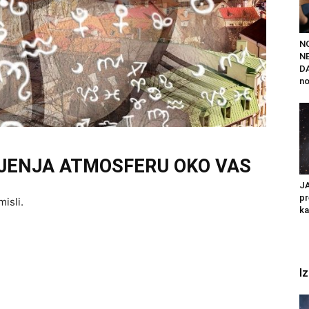
N
NE
DA
no
IJENJA ATMOSFERU OKO VAS
JA
pr
isli.
ka
I