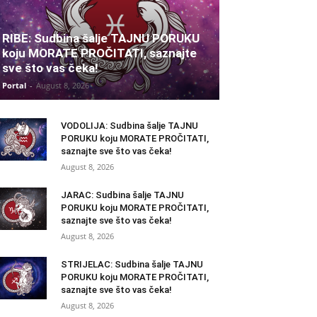
RIBE: Sudbina šalje TAJNU PORUKU
koju MORATE PROČITATI, saznajte
sve što vas čeka!
Portal
-
August 8, 2026
VODOLIJA: Sudbina šalje TAJNU
PORUKU koju MORATE PROČITATI,
saznajte sve što vas čeka!
August 8, 2026
JARAC: Sudbina šalje TAJNU
PORUKU koju MORATE PROČITATI,
saznajte sve što vas čeka!
August 8, 2026
STRIJELAC: Sudbina šalje TAJNU
PORUKU koju MORATE PROČITATI,
saznajte sve što vas čeka!
August 8, 2026