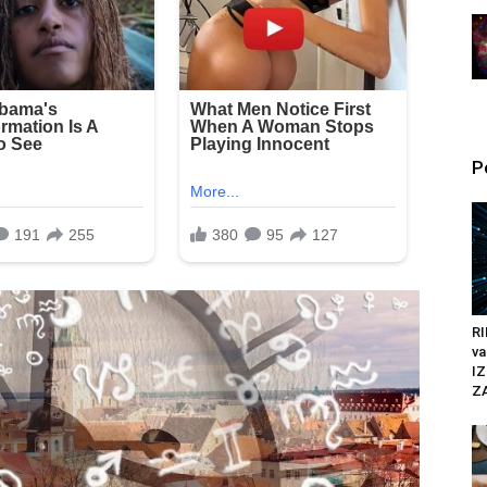
P
RI
va
IZ
Z