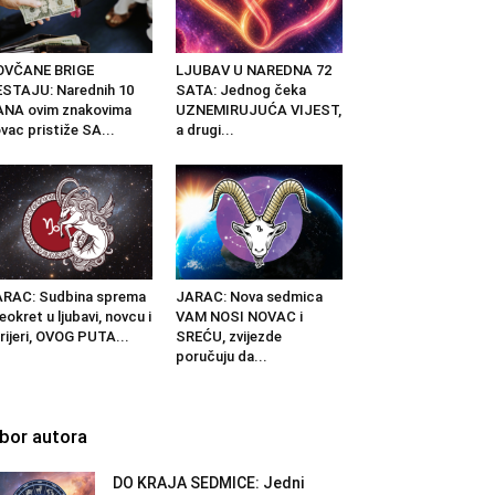
OVČANE BRIGE
LJUBAV U NAREDNA 72
STAJU: Narednih 10
SATA: Jednog čeka
NA ovim znakovima
UZNEMIRUJUĆA VIJEST,
vac pristiže SA...
a drugi...
RAC: Sudbina sprema
JARAC: Nova sedmica
eokret u ljubavi, novcu i
VAM NOSI NOVAC i
rijeri, OVOG PUTA...
SREĆU, zvijezde
poručuju da...
zbor autora
DO KRAJA SEDMICE: Jedni