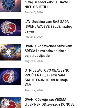
plivaju u sreći kakvu ODAVNO
NISU OSJETILI,...
August 3, 2026
LAV: Sudbina vam BAŠ SADA
ISPUNJAVA SVE ŽELJE, razlog
će vas...
August 3, 2026
OVAN: Ovog vikenda stiže vam
SREĆA kakvu odavno niste
osjetili, zvijezde...
August 6, 2026
STRIJELAC: OVO OBAVEZNO
PROČITAJTE, svemir VAM
ŠALJE TAJNU PORUKU koja
VAM...
August 4, 2026
OVAN: Očekuje vas VEOMA
LIJEP PERIOD, zvijezde DONOSE