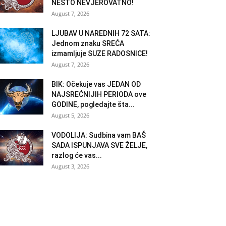
NEŠTO NEVJEROVATNO!
August 7, 2026
LJUBAV U NAREDNIH 72 SATA:
Jednom znaku SREĆA
izmamljuje SUZE RADOSNICE!
August 7, 2026
BIK: Očekuje vas JEDAN OD
NAJSREĆNIJIH PERIODA ove
GODINE, pogledajte šta...
August 5, 2026
VODOLIJA: Sudbina vam BAŠ
SADA ISPUNJAVA SVE ŽELJE,
razlog će vas...
August 3, 2026