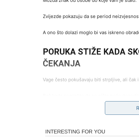
Možda znak od osobe do koje vam je stalo.
Zvijezde pokazuju da se period neizvjesnosti
A ono što dolazi moglo bi vas iskreno obrad
PORUKA STIŽE KADA S
ČEKANJA
Vage često pokušavaju biti strpljive, ali čak 
Baš kada pomislite da se ništa neće dogoditi,
Sudbina vam šalje vijest koja dolazi iz prav
I upravo zato će njen uticaj biti još snažniji.