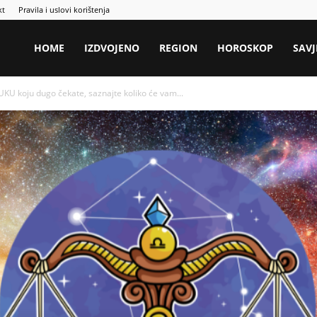
kt
Pravila i uslovi korištenja
HOME
IZDVOJENO
REGION
HOROSKOP
SAVJ
U koju dugo čekate, saznajte koliko će vam...