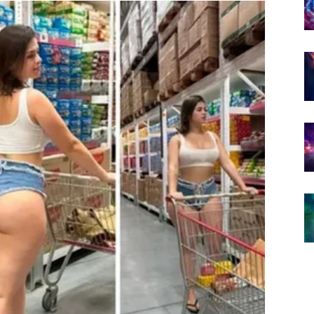
reću u isto vrijeme.
znati nekoga ko će znati cijeniti vaše srce, trud i
 ova osoba ne ulazi slučajno u vaš život.