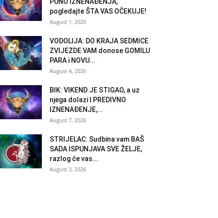
PUNO IZNENAĐENJA,
pogledajte ŠTA VAS OČEKUJE!
August 1, 2026
VODOLIJA: DO KRAJA SEDMICE
ZVIJEZDE VAM donose GOMILU
PARA i NOVU...
August 4, 2026
BIK: VIKEND JE STIGAO, a uz
njega dolazi I PREDIVNO
IZNENAĐENJE,...
August 7, 2026
STRIJELAC: Sudbina vam BAŠ
SADA ISPUNJAVA SVE ŽELJE,
razlog će vas...
August 3, 2026