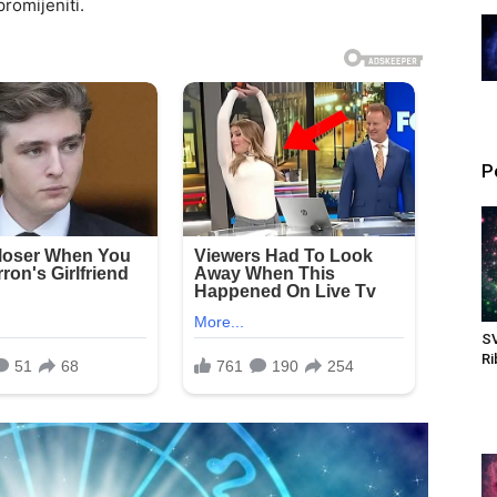
promijeniti.
P
SV
Ri