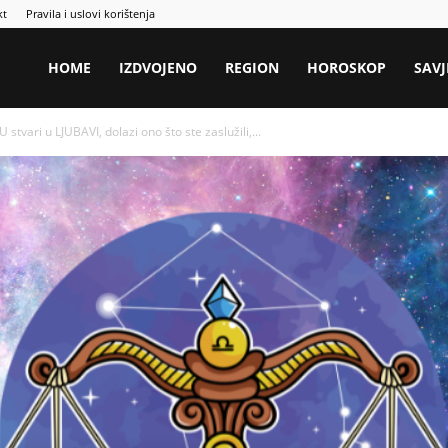
kt
Pravila i uslovi korištenja
HOME
IZDVOJENO
REGION
HOROSKOP
SAVJ
vari u LJUBAVI, dolazi ono što ste zaslužili,...