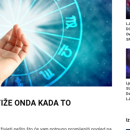
L
D
Ov
S
Lj
S
Da
LJ
IŽE ONDA KADA TO
I
živjeti nešto što će vam potpuno promijeniti pogled na