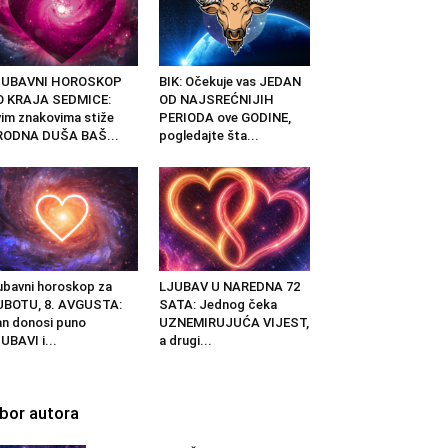
JUBAVNI HOROSKOP
BIK: Očekuje vas JEDAN
O KRAJA SEDMICE:
OD NAJSREĆNIJIH
im znakovima stiže
PERIODA ove GODINE,
RODNA DUŠA BAŠ...
pogledajte šta...
ubavni horoskop za
LJUBAV U NAREDNA 72
UBOTU, 8. AVGUSTA:
SATA: Jednog čeka
n donosi puno
UZNEMIRUJUĆA VIJEST,
UBAVI i...
a drugi...
zbor autora