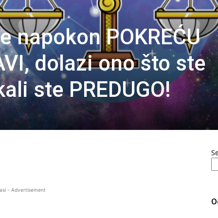
de napokon POKREĆU
VI, dolazi ono što ste
ekali ste PREDUGO!
S
asi - Advertisement
O