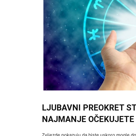
LJUBAVNI PREOKRET ST
NAJMANJE OČEKUJETE
Zvijezde pokazuju da biste uskoro mogle do