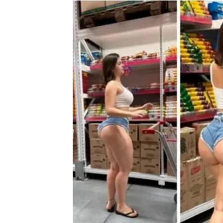
Pored te osobe mogle biste osjećati i mir i s
Zvijezde pokazuju da biste konačno mogle upo
emocije.
Ono što je posebno važno jeste činjenica da