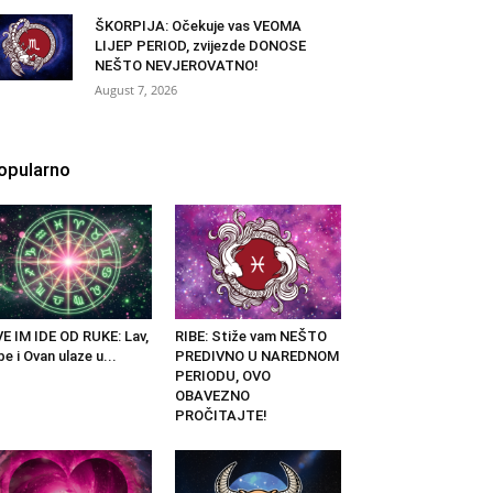
ŠKORPIJA: Očekuje vas VEOMA
LIJEP PERIOD, zvijezde DONOSE
NEŠTO NEVJEROVATNO!
August 7, 2026
opularno
E IM IDE OD RUKE: Lav,
RIBE: Stiže vam NEŠTO
be i Ovan ulaze u...
PREDIVNO U NAREDNOM
PERIODU, OVO
OBAVEZNO
PROČITAJTE!