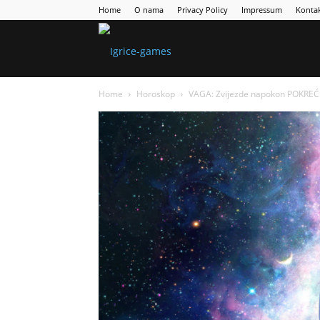
Home
O nama
Privacy Policy
Impressum
Konta
Games
Home
Horoskop
VAGA: Zvijezde napokon POKREĆU st
Portal