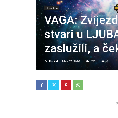
Horoskop
VAGA: Zvijez
stvari u LJUBA
zaslužili, a č
By
Portal
-
May 27, 2026
423
0
Ogl