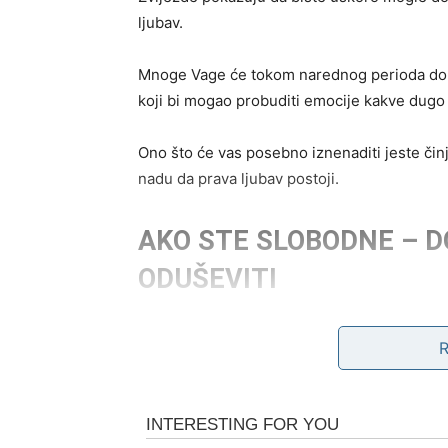
ljubav.
Mnoge Vage će tokom narednog perioda dobiti
koji bi mogao probuditi emocije kakve dugo n
Ono što će vas posebno iznenaditi jeste čin
nadu da prava ljubav postoji.
AKO STE SLOBODNE – D
ODUŠEVITI
Slobodne Vage ulaze u veoma zanimljiv per
Moguće je poznanstvo sa osobom koja će va
razumije.