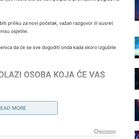
 priliku za novi početak, važan razgovor ili susret
isu osjetile.
jenica da će se sve dogoditi onda kada skoro izgubite
OLAZI OSOBA KOJA ĆE VAS
iod.
READ MORE
s osvojiti pažnjom, šarmom i načinom na koji vas