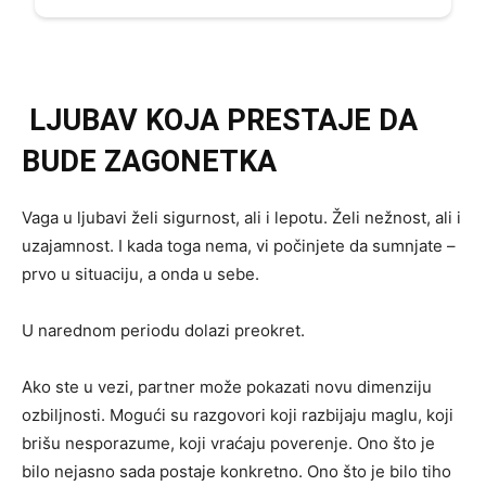
LJUBAV KOJA PRESTAJE DA
BUDE ZAGONETKA
Vaga u ljubavi želi sigurnost, ali i lepotu. Želi nežnost, ali i
uzajamnost. I kada toga nema, vi počinjete da sumnjate –
prvo u situaciju, a onda u sebe.
U narednom periodu dolazi preokret.
Ako ste u vezi, partner može pokazati novu dimenziju
ozbiljnosti. Mogući su razgovori koji razbijaju maglu, koji
brišu nesporazume, koji vraćaju poverenje. Ono što je
bilo nejasno sada postaje konkretno. Ono što je bilo tiho