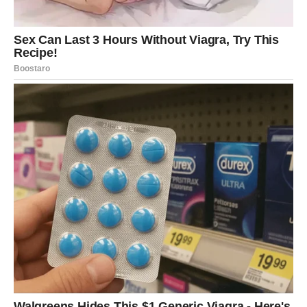
Počinje da veruje sebi.
I upravo tada – kada prestanete da sumnjate u sopstveni
osećaj – dolazi potvrda.
Ljudi će želeti vašu energiju. Vaš savet. Vašu blizinu. I vi
ćete konačno osećati da vas neko vidi bez potrebe da se
dokazujete.
KARMIČKI BALANS SE
USPOSTAVLJA
Ako ste bili fer kada su drugi bili nepošteni – sada vam se
vraća pravda.
Ako ste oprostili kada je bilo teško – sada dolazi mir.