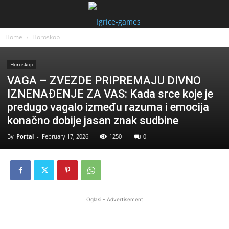
Home
Horoskop
Horoskop
VAGA – ZVEZDE PRIPREMAJU DIVNO
IZNENAĐENJE ZA VAS: Kada srce koje je
predugo vagalo između razuma i emocija
konačno dobije jasan znak sudbine
By
Portal
-
February 17, 2026
1250
0
Oglasi - Advertisement