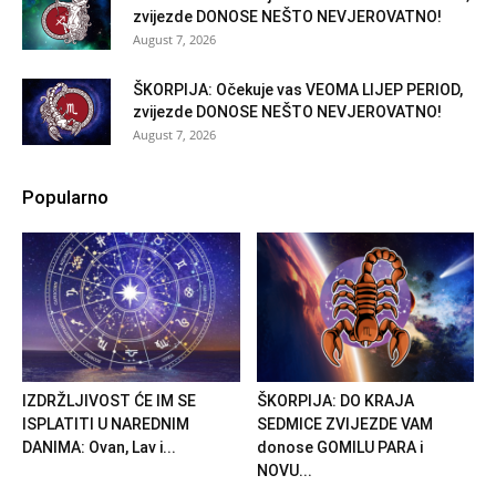
zvijezde DONOSE NEŠTO NEVJEROVATNO!
August 7, 2026
ŠKORPIJA: Očekuje vas VEOMA LIJEP PERIOD,
zvijezde DONOSE NEŠTO NEVJEROVATNO!
August 7, 2026
Popularno
IZDRŽLJIVOST ĆE IM SE
ŠKORPIJA: DO KRAJA
ISPLATITI U NAREDNIM
SEDMICE ZVIJEZDE VAM
DANIMA: Ovan, Lav i...
donose GOMILU PARA i
NOVU...