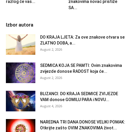
razlog će vas...
znakovima novac pristiže
SA...
Izbor autora
DO KRAJA LJETA: Za ove znakove otvara se
ZLATNO DOBA, a...
August 2, 2026
SEDMICA KOJA SE PAMTI: Ovim znakovima
zvijezde donose RADOST koja će...
August 2, 2026
BLIZANCI: DO KRAJA SEDMICE ZVIJEZDE
VAM donose GOMILU PARA i NOVU...
August 4, 2026
NAREDNA TRI DANA DONOSE VELIKI POMAK:
Otkrijte zašto OVIM ZNAKOVIMA život...