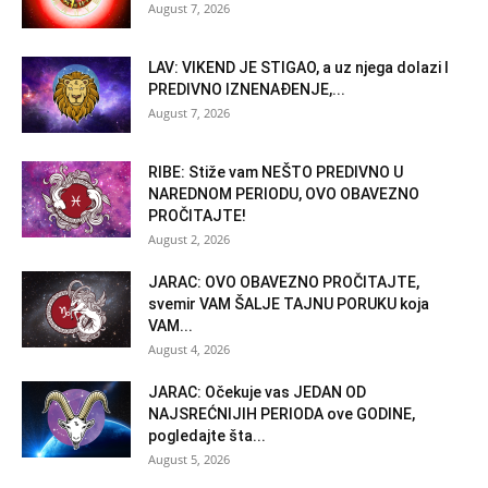
August 7, 2026
LAV: VIKEND JE STIGAO, a uz njega dolazi I
PREDIVNO IZNENAĐENJE,...
August 7, 2026
RIBE: Stiže vam NEŠTO PREDIVNO U
NAREDNOM PERIODU, OVO OBAVEZNO
PROČITAJTE!
August 2, 2026
JARAC: OVO OBAVEZNO PROČITAJTE,
svemir VAM ŠALJE TAJNU PORUKU koja
VAM...
August 4, 2026
JARAC: Očekuje vas JEDAN OD
NAJSREĆNIJIH PERIODA ove GODINE,
pogledajte šta...
August 5, 2026