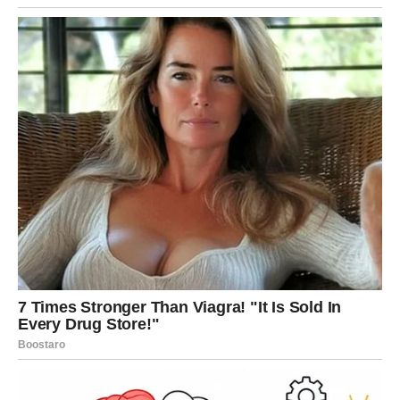
ZNAKOVI DA SE IZNENAĐENJE
PRIBLIŽAVA
Obratite pažnju na:
osobu koja pokazuje neočekivanu inicijativu
vest koja vam donosi olakšanje
priliku koja dolazi preko prijatelja
osećaj sigurnosti bez jasnog razloga
To su znaci da se energija pomera u vašu korist.