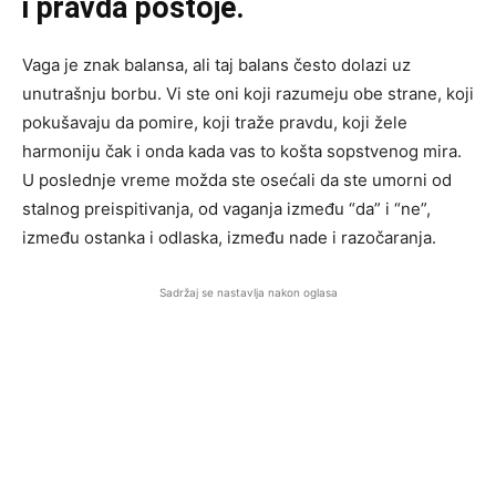
i pravda postoje.
Vaga je znak balansa, ali taj balans često dolazi uz
unutrašnju borbu. Vi ste oni koji razumeju obe strane, koji
pokušavaju da pomire, koji traže pravdu, koji žele
harmoniju čak i onda kada vas to košta sopstvenog mira.
U poslednje vreme možda ste osećali da ste umorni od
stalnog preispitivanja, od vaganja između “da” i “ne”,
između ostanka i odlaska, između nade i razočaranja.
Sadržaj se nastavlja nakon oglasa