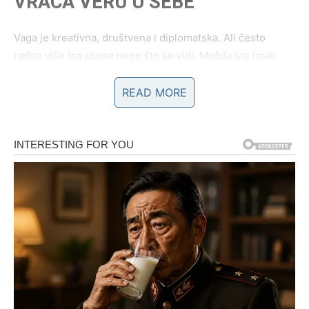
VRAĆA VERU U SEBE
Vaga je kreativna, društvena i diplomatska. Ali često
radite više iza scene nego što se vidi. Možda ste imali
osećaj da vaš trud prolazi bez adekvatnog priznanja.
READ MORE
Zvezde sada menjaju dinamiku.
Moguće je:
nova poslovna ponuda
projekat koji dolazi preko poznanstva
saradnja koja vam donosi stabilniji prihod
priznanje od osobe čije vam je mišljenje važno