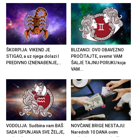
ŠKORPIJA: VIKEND JE
BLIZANCI: OVO OBAVEZNO
STIGAO, a uz njega dolazi I
PROČITAJTE, svemir VAM
PREDIVNO IZNENAĐENJE,...
ŠALJE TAJNU PORUKU koja
VAM...
VODOLIJA: Sudbina vam BAŠ
NOVČANE BRIGE NESTAJU:
SADA ISPUNJAVA SVE ŽELJE,
Narednih 10 DANA ovim