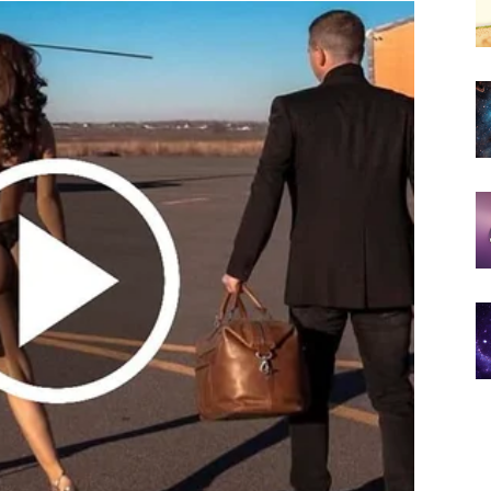
og vikenda biti najveći saveznik.
 koje dugo nosite u sebi
ogo više samopouzdanja nego ranije.
izvoru prihoda ili projektu koji vas privlači, upravo
dobre izglede da se razvije u nešto veoma uspješno.
oj se najmanje nadate
i.
 da upoznate osobu koja će vas osvojiti šarmom,
slijediti tokom izlaska, kraćeg putovanja ili preko