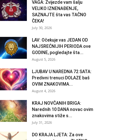
VAGA: Zvijezde vam šalju
VELIKO IZNENAĐENJE,
SAZNAJTE šta vas TAČNO
ČEKA!
July 30, 2026
LAV: Očekuje vas JEDAN OD
NAJSREĆNIJIH PERIODA ove
GODINE, pogledajte šta...
August 5, 2026
LJUBAV U NAREDNA 72 SATA:
Predivni trenuci DOLAZE baš
OVIM ZNAKOVIMA...
August 4, 2026
KRAJ NOVČANIH BRIGA:
Narednih 10 DANA novac ovim
znakovima stiže s...
July 31, 2026
DO KRAJA LJETA: Za ove