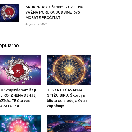
ŠKORPIJA: Stiže vam IZUZETNO
VAŽNA PORUKA SUDBINE, ovo
MORATE PROČITATI!
August 5, 2026
opularno
BE: Zvijezde vam šalju
TEŠKA DEŠAVANJA
ELIKO IZNENAĐENJE,
STIŽU BIKU: Škorpija
AZNAJTE šta vas
blista od sreće, a Ovan
AČNO ČEKA!
započinje...