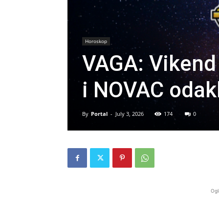
Horoskop
VAGA: Vikend 
i NOVAC odakl
By
Portal
-
July 3, 2026
174
0
Ogl