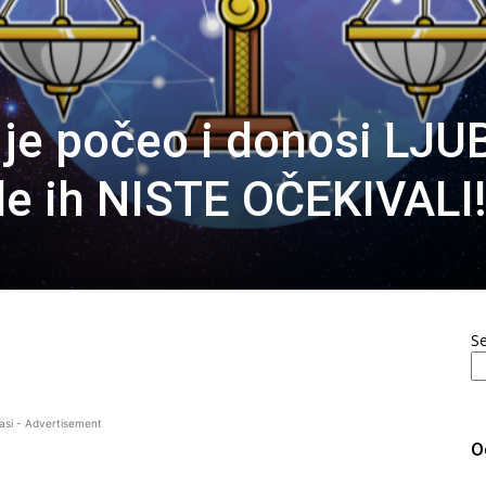
je počeo i donosi LJU
e ih NISTE OČEKIVALI
S
asi - Advertisement
O