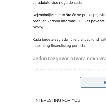
zarađujete više nego do sada.
Najzanimljivije je to što će se prilika pojav
prenijeti korisnu informaciju ili vas povezati
razvoj.
Kada budete sagledali cijelu situaciju, shv
stabilnijeg finansijskog perioda.
Jedan razgovor otvara nova vr
Tokom vikenda mogli biste sasvim slučajno 
što ćete u početku pretpostaviti.
Nemojte žuriti sa zaključcima i pažljivo sas
riječima krije se ideja koja može donijeti odl