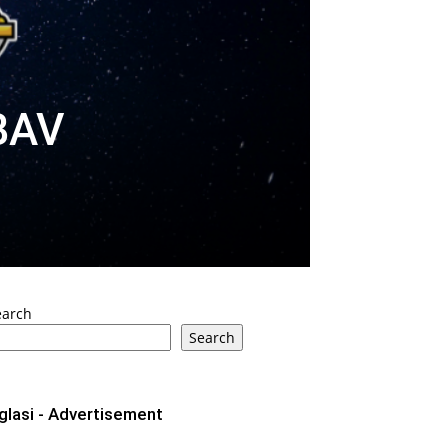
BAV
!
earch
Search
glasi - Advertisement