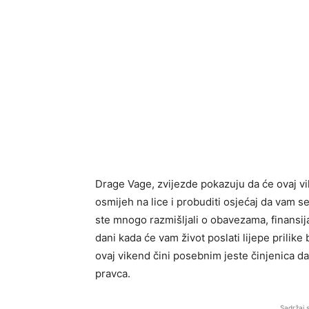
Drage Vage, zvijezde pokazuju da će ovaj vik
osmijeh na lice i probuditi osjećaj da vam 
ste mnogo razmišljali o obavezama, finansij
dani kada će vam život poslati lijepe prilik
ovaj vikend čini posebnim jeste činjenica d
pravca.
Sadržaj 