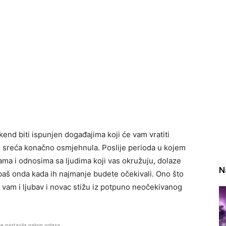
end biti ispunjen događajima koji će vam vratiti
se sreća konačno osmjehnula. Poslije perioda u kojem
ama i odnosima sa ljudima koji vas okružuju, dolaze
N
e baš onda kada ih najmanje budete očekivali. Ono što
a vam i ljubav i novac stižu iz potpuno neočekivanog
se nastavlja nakon oglasa