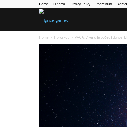
Home
O nama
Privacy Policy
Impressum
Konta
Games
Home
Horoskop
VAGA: Vikend je počeo i donosi L
Portal