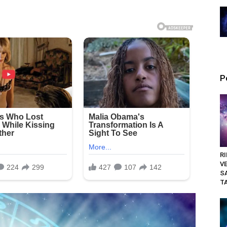
P
RI
V
S
T