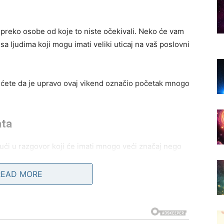
iti preko osobe od koje to niste očekivali. Neko će vam
 sa ljudima koji mogu imati veliki uticaj na vaš poslovni
atićete da je upravo ovaj vikend označio početak mnogo
ata
ući u razgovor koji će imati mnogo veći značaj nego
READ MORE
lušajte sve što vam drugi budu govorili. Među tim
ične rezultate.