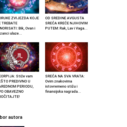
ORUKE ZVIJEZDA KOJE
OD SREDINE AVGUSTA
E TREBATE
SREĆA KREĆE NJIHOVIM
NORISATI: Bik, Ovan i
PUTEM: Rak, Lav i Vaga...
izanci ulaze...
ORPIJA: Stiže vam
SREĆA NA SVA VRATA:
EŠTO PREDIVNO U
Ovim znakovima
AREDNOM PERIODU,
istovremeno stižu i
VO OBAVEZNO
finansijska nagrada...
ROČITAJTE!
zbor autora