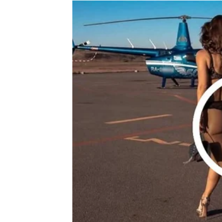
Zvijezde pokazuju da će vam komunikacija ov
Vrijeme je da ostvarite planove
Pred vama je period u kojem ćete imati mn
Ako ste razmišljali o novom poslu, dodatnom 
sada možete napraviti prvi korak.
Sve što započnete tokom ovog vikenda ima 
Ljubav dolazi onda kada j
Na polju emocija očekuju vas posebni trenuc
Ako ste slobodni, postoji velika mogućnost
iskrenošću i toplim pristupom. Susret može u