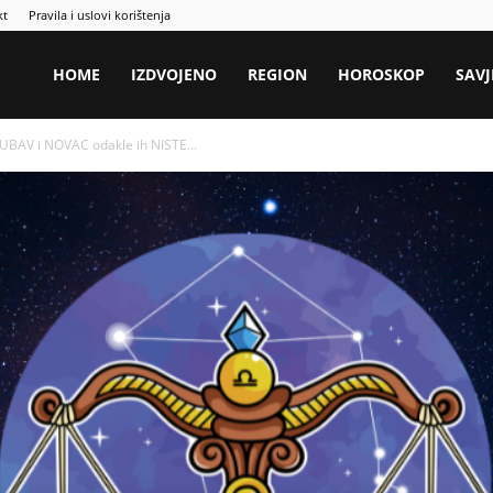
kt
Pravila i uslovi korištenja
HOME
IZDVOJENO
REGION
HOROSKOP
SAVJ
JUBAV i NOVAC odakle ih NISTE...