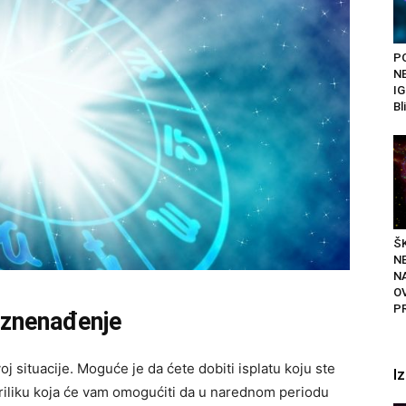
P
N
IG
Bl
ŠK
N
N
O
P
 iznenađenje
j situacije. Moguće je da ćete dobiti isplatu koju ste
I
 priliku koja će vam omogućiti da u narednom periodu