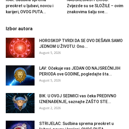
preokret u ljubavi, novcu i
Zvijezde su se SLOŽILE – ovim
karijeri, OVOG PUTA...
znakovima šalju sve...
Izbor autora
HOROSKOP TVRDI DA SE OVO DEŠAVA SAMO
JEDNOM U ŽIVOTU: Ono...
August 5, 2026
LAV: Očekuje vas JEDAN OD NAJSREĆNIJIH
PERIODA ove GODINE, pogledajte šta...
August 5, 2026
BIK: U OVOJ SEDMICI vas čeka PREDIVNO
IZNENAĐENJE, saznajte ZAŠTO STE...
August 2, 2026
STRIJELAC: Sudbina sprema preokret u