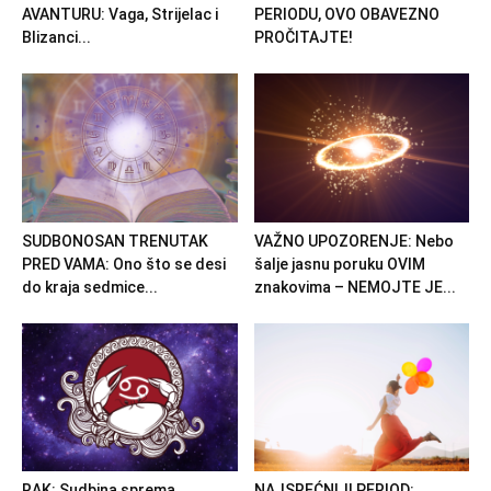
AVANTURU: Vaga, Strijelac i
PERIODU, OVO OBAVEZNO
Blizanci...
PROČITAJTE!
SUDBONOSAN TRENUTAK
VAŽNO UPOZORENJE: Nebo
PRED VAMA: Ono što se desi
šalje jasnu poruku OVIM
do kraja sedmice...
znakovima – NEMOJTE JE...
RAK: Sudbina sprema
NAJSREĆNIJI PERIOD: