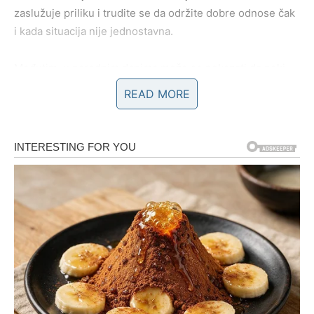
zaslužuje priliku i trudite se da održite dobre odnose čak
i kada situacija nije jednostavna.
Međutim, u narednim danima može se pokazati da neki
ljudi nisu bili onoliko iskreni koliko ste mislili. Neko može
READ MORE
kroz svoje ponašanje ili postupke otkriti svoje prave
namere.
Ipak, ovaj period donosi i pozitivna iznenađenja. Možda
ćete shvatiti da je neko ko je bio tih i nenametljiv zapravo
osoba koja vam je bila najlojalnija. Istina ponekad razdvaja
ljude, ali istovremeno pokazuje i ko su oni koji zaslužuju
da ostanu u vašem životu.
LJUBAV – RAZGOVORI KOJI
MENJAJU ODNOS