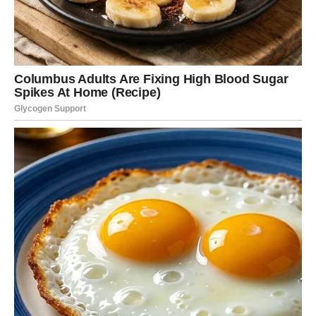
U ljubavi Vage ulaze u period u kojem emocije više ne
mogu ostati skrivene. Ako ste u vezi, moguće je da će
doći do razgovora koji razjašnjava mnoge stvari između
vas i partnera. Neko može priznati ono što je dugo držao
u sebi ili objasniti ponašanje koje vas je zbunjivalo.
Za neke Vage ovaj period donosi potvrdu ljubavi i
stabilnosti. Shvatićete da je osoba pored vas iskrena i da
vaš odnos ima čvrstu osnovu.
Za druge, istina može doneti i određeno razočaranje.
Možda ćete shvatiti da neko nije bio potpuno iskren ili da
su njegova osećanja drugačija nego što ste mislili. Iako
takva saznanja mogu biti teška, ona vam pomažu da ne
ostajete u odnosima koji nisu iskreni.