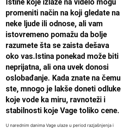
Istine koje izlaze na videlo mogu
promeniti način na koji gledate na
neke ljude ili odnose, ali vam
istovremeno pomažu da bolje
razumete šta se zaista dešava
oko vas.Istina ponekad može biti
neprijatna, ali ona uvek donosi
oslobađanje. Kada znate na čemu
ste, mnogo je lakše doneti odluke
koje vode ka miru, ravnoteži i
stabilnosti koje Vage toliko cene.
U narednim danima Vage ulaze u period razjašnjenja i