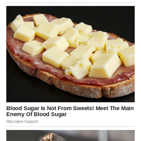
znaka često stavljaju potrebe drugih ispred svojih,
pokušavajući da održe mir i harmoniju.
Međutim, naredni dani mogu vam pokazati da je važno da
mislite i na sebe. Biti dobar i pravedan ne znači dozvoliti
drugima da prelaze vaše granice.
Vaša snaga je u vašoj sposobnosti da volite, razumete i
praštate, ali i u hrabrosti da se udaljite od onih koji ne
znaju da cene vašu dobrotu.