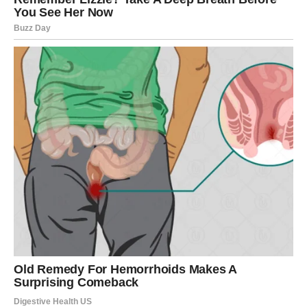
videlo i omogućiti vam da jasnije vidite ko je iskren, a ko
ne.
Finansijski aspekt zahteva oprez. Nije vreme za brzoplete
odluke ili poverenje u obećanja koja nisu dovoljno jasna.
Ipak, informacije koje dolaze mogu vam pomoći da
donesete mudre odluke.
UNUTRAŠNJA ISTINA –
SPOZNAJA SOPSTVENE
VREDNOSTI
Jedna od najvažnijih lekcija za Vage u ovom periodu jeste
razumevanje sopstvene vrednosti. Mnogi pripadnici ovog