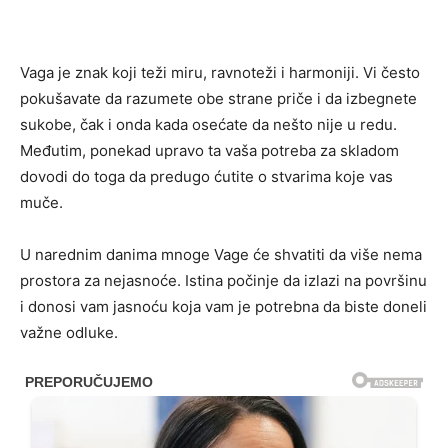
Vaga je znak koji teži miru, ravnoteži i harmoniji. Vi često
pokušavate da razumete obe strane priče i da izbegnete
sukobe, čak i onda kada osećate da nešto nije u redu.
Međutim, ponekad upravo ta vaša potreba za skladom
dovodi do toga da predugo ćutite o stvarima koje vas
muče.
U narednim danima mnoge Vage će shvatiti da više nema
prostora za nejasnoće. Istina počinje da izlazi na površinu
i donosi vam jasnoću koja vam je potrebna da biste doneli
važne odluke.