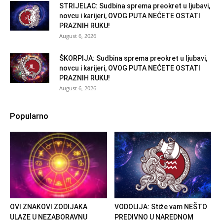
STRIJELAC: Sudbina sprema preokret u ljubavi,
novcu i karijeri, OVOG PUTA NEĆETE OSTATI
PRAZNIH RUKU!
August 6, 2026
ŠKORPIJA: Sudbina sprema preokret u ljubavi,
novcu i karijeri, OVOG PUTA NEĆETE OSTATI
PRAZNIH RUKU!
August 6, 2026
Popularno
OVI ZNAKOVI ZODIJAKA
VODOLIJA: Stiže vam NEŠTO
ULAZE U NEZABORAVNU
PREDIVNO U NAREDNOM