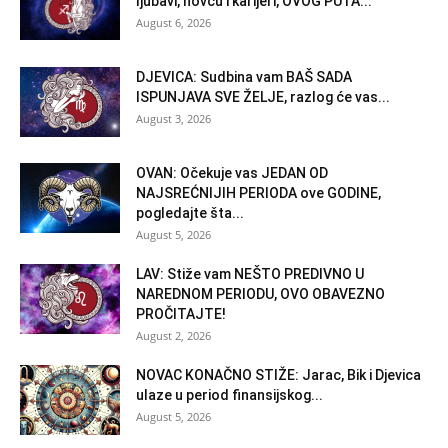
ljubavi, novcu i karijeri, OVOG PUTA...
August 6, 2026
DJEVICA: Sudbina vam BAŠ SADA
ISPUNJAVA SVE ŽELJE, razlog će vas...
August 3, 2026
OVAN: Očekuje vas JEDAN OD
NAJSREĆNIJIH PERIODA ove GODINE,
pogledajte šta...
August 5, 2026
LAV: Stiže vam NEŠTO PREDIVNO U
NAREDNOM PERIODU, OVO OBAVEZNO
PROČITAJTE!
August 2, 2026
NOVAC KONAČNO STIŽE: Jarac, Bik i Djevica
ulaze u period finansijskog...
August 5, 2026