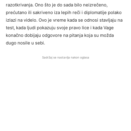
razotkrivanja. Ono što je do sada bilo neizrečeno,
prećutano ili sakriveno iza lepih reči i diplomatije polako
izlazi na videlo. Ovo je vreme kada se odnosi stavljaju na
test, kada ljudi pokazuju svoje pravo lice i kada Vage
konačno dobijaju odgovore na pitanja koja su možda
dugo nosile u sebi.
Sadržaj se nastavlja nakon oglasa