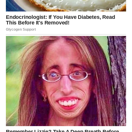
Slobodne Vage mogu doživeti iznenađenje u vidu
priznanja od osobe koja im je bliska. Neko ko je dugo
skrivao emocije može konačno skupiti hrabrost da ih
pokaže.
POSAO – RAZJAŠNJENJE I
NOVE INFORMACIJE
Na poslovnom planu Vage mogu saznati važne
informacije koje menjaju način na koji gledaju na neku
situaciju. Možda ćete otkriti prave namere nekog
saradnika ili saznati nešto o planovima koji se prave iza
kulisa.
Vaga je znak koji ceni pravdu i ravnotežu, pa vam
posebno teško pada kada primetite neiskrenost ili
nepravdu. U narednim danima neke stvari mogu izaći na