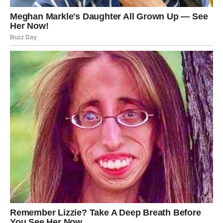
Na emotivnom planu dolazi mnogo više jasnoće.
Ako ste dugo čekale da neko pokaže šta zaista osjeća,
odgovori bi mogli stići brže nego što očekujete.
Ako ste slobodne, postoji mogućnost da upoznate osobu
koja će probuditi emocije kakve dugo niste osjetile.
Ako ste u vezi, mnogi nesporazumi mogli bi ostati iza vas.
Zvijezde pokazuju da srce ulazi u mnogo mirniji i sretniji
period.
POSAO I NOVAC DONOSE
VELIKE PROMJENE