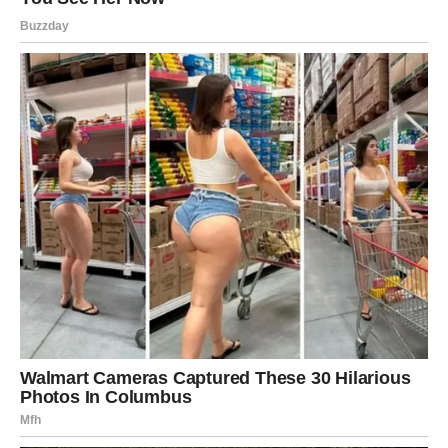
Finansijska situacija ulazi u novu fazu.
Moguće su poslovne prilike koje dugo čekate.
Napredovanje.
Važan projekat.
Ili ponuda koja mijenja vaše planove.
Mnoge Vage će konačno osjetiti da njihov rad dobija
priznanje koje zaslužuje.
To će vam vratiti dodatnu sigurnost i optimizam.
SVEMIR VAS UČI DA VIŠE