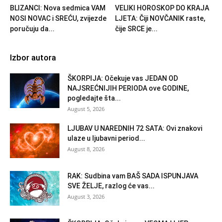
BLIZANCI: Nova sedmica VAM
VELIKI HOROSKOP DO KRAJA
NOSI NOVAC i SREĆU, zvijezde
LJETA: Čiji NOVČANIK raste,
poručuju da...
čije SRCE je...
Izbor autora
ŠKORPIJA: Očekuje vas JEDAN OD
NAJSREĆNIJIH PERIODA ove GODINE,
pogledajte šta...
August 5, 2026
LJUBAV U NAREDNIH 72 SATA: Ovi znakovi
ulaze u ljubavni period...
August 8, 2026
RAK: Sudbina vam BAŠ SADA ISPUNJAVA
SVE ŽELJE, razlog će vas...
August 3, 2026