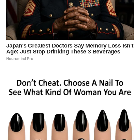
JEDAN DOGAĐAJ DONOSI
VELIKI PREOKRET
Vrlo uskoro mogla bi se dogoditi situacija koja će na prvi
pogled izgledati sasvim obična.
Možda razgovor.
Možda poruka.
Možda susret.
Možda poslovna ponuda.
Ali upravo iz toga moglo bi nastati nešto što će imati veliki
uticaj na vašu budućnost.