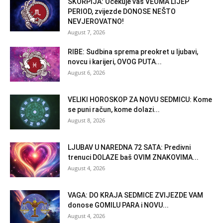
ŠKORPIJA: Očekuje vas VEOMA LIJEP
PERIOD, zvijezde DONOSE NEŠTO
NEVJEROVATNO!
August 7, 2026
RIBE: Sudbina sprema preokret u ljubavi,
novcu i karijeri, OVOG PUTA...
August 6, 2026
VELIKI HOROSKOP ZA NOVU SEDMICU: Kome
se puni račun, kome dolazi...
August 8, 2026
LJUBAV U NAREDNA 72 SATA: Predivni
trenuci DOLAZE baš OVIM ZNAKOVIMA...
August 4, 2026
VAGA: DO KRAJA SEDMICE ZVIJEZDE VAM
donose GOMILU PARA i NOVU...
August 4, 2026