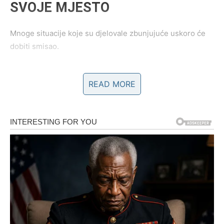
SVOJE MJESTO
Mnoge situacije koje su djelovale zbunjujuće uskoro će
dobiti smisao.
Odgovori koje ste tražile dolaze.
READ MORE
Ljudi koji su bili nejasni pokazuju svoje prave namjere.
Prilike koje su djelovale nedostižno postaju mnogo bliže.
Imaćete osjećaj da se mnoge kockice konačno slažu u
jednu cjelinu.
To nije slučajno.
To je znak da ulazite u novo životno poglavlje.