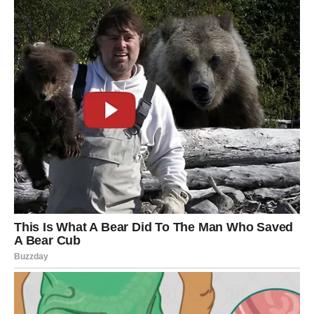
VJERUJETE SEBI
Jedna od najvećih promjena neće se dogoditi oko vas.
Dogodiće se u vama.
Počećete više vjerovati svojim odlukama.
Manje ćete tražiti potvrdu od drugih ljudi.
I mnogo jasnije ćete vidjeti vlastitu vrijednost.
To novo samopouzdanje otvoriće vrata mnogim
uspjesima.
NE IGNORIŠITE ZNAKOVE KOJI