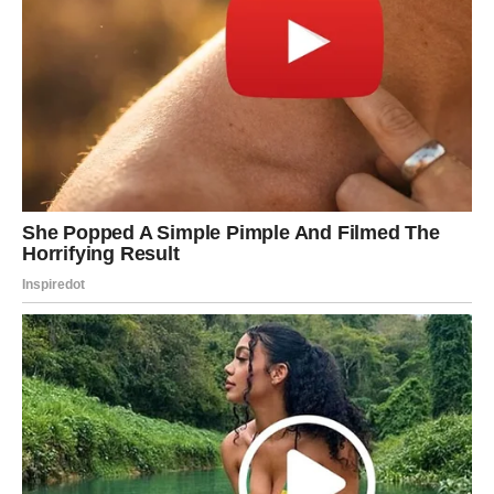
ostvaruje.
Možda još uvijek ne vidite cijelu sliku.
Možda još ne znate kako će se sve razvijati.
Ali prvi koraci prema velikoj promjeni već su napravljeni.
Pred vama su nova vrata, nove prilike i novi razlozi za
sreću.
Zato nemojte odustajati sada kada ste bliže svom cilju
nego ikada prije.
Jer svemir vam šalje veoma jasnu poruku:
Vrijeme koje ste toliko dugo čekale konačno je stiglo.