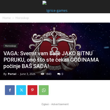
Home
Horoskop
Horoskop
VAGA: Svemir vam šalje JAKO BITNU
PORUKU, ono što ste čekali GODINAMA
počinje BAŠ SADA!
By
Portal
-
June 3, 2026
1843
0
Oglasi - Advertisement