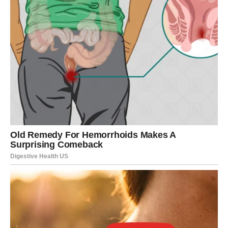
DOLAZE
Naredni dani biće puni poruka.
Neke će doći kroz ljude.
Neke kroz događaje.
Neke kroz osjećaj koji nećete moći objasniti.
Svemir vam pokazuje put.
Na vama je samo da obratite pažnju.
NAJVAŽNIJA PORUKA SVEMIRA
Vage, ono što ste čekale godinama konačno počinje da se