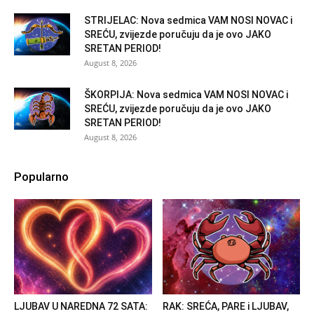
STRIJELAC: Nova sedmica VAM NOSI NOVAC i
SREĆU, zvijezde poručuju da je ovo JAKO
SRETAN PERIOD!
August 8, 2026
ŠKORPIJA: Nova sedmica VAM NOSI NOVAC i
SREĆU, zvijezde poručuju da je ovo JAKO
SRETAN PERIOD!
August 8, 2026
Popularno
LJUBAV U NAREDNA 72 SATA:
RAK: SREĆA, PARE i LJUBAV,