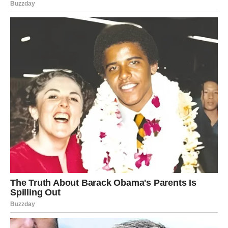
sposobnost da ostavite dobar utisak na ljude. Tokom
ovog perioda ta osobina dolazi do punog izražaja. Ljudi će
želeti vaše društvo, ceniti vaše mišljenje i obraćati pažnju
na ono što govorite.
Mnogi problemi koji su ranije delovali komplikovano sada
će se rešavati mnogo lakše upravo zahvaljujući vašem
diplomatskom pristupu. Bićete u stanju da pronađete
rešenja tamo gde drugi vide samo prepreke.
Ovo je odličan trenutak da više verujete svojim
sposobnostima. Ponekad previše razmišljate o tome kako
će vaše odluke uticati na druge, ali sada je vreme da više
pažnje posvetite sopstvenim željama i ciljevima.
Neočekivani događaji donose