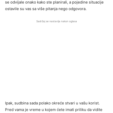
se odvijale onako kako ste planirali, a pojedine situacije
ostavile su vas sa više pitanja nego odgovora.
Sadržaj se nastavlja nakon oglasa
Ipak, sudbina sada polako okreće stvari u vašu korist.
Pred vama je vreme u kojem ćete imati priliku da vidite