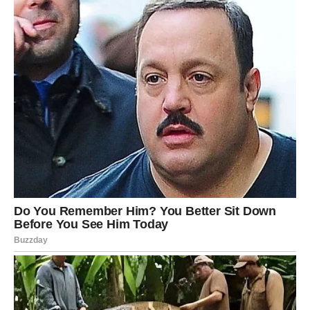
pozitivne promene
Sudbina vam priprema nekoliko iznenađenja koja bi
mogla da promene vaš pogled na budućnost. Jedan
razgovor, poruka, poziv ili susret mogli bi da pokrenu niz
događaja koji će imati mnogo veći značaj nego što ćete u
početku pretpostaviti.
Važno je da ne ignorišete prilike koje vam se pojavljuju
samo zato što nisu deo vašeg prvobitnog plana. Ponekad
upravo ono što nismo planirali donese najviše sreće.
Pred vama je vreme u kojem ćete imati priliku da
napravite korak napred na više životnih polja. Sve što je
potrebno jeste da verujete sebi i da budete spremni da
prihvatite promene koje dolaze.