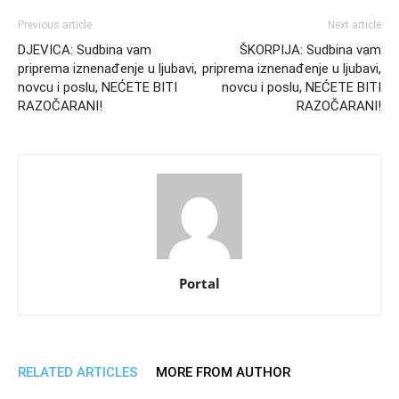
Previous article
Next article
DJEVICA: Sudbina vam
ŠKORPIJA: Sudbina vam
priprema iznenađenje u ljubavi,
priprema iznenađenje u ljubavi,
novcu i poslu, NEĆETE BITI
novcu i poslu, NEĆETE BITI
RAZOČARANI!
RAZOČARANI!
Portal
RELATED ARTICLES
MORE FROM AUTHOR