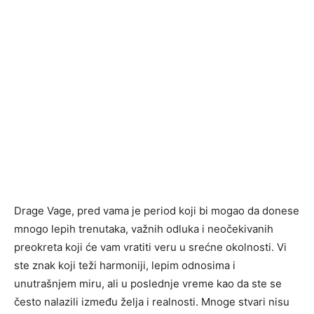
Drage Vage, pred vama je period koji bi mogao da donese
mnogo lepih trenutaka, važnih odluka i neočekivanih
preokreta koji će vam vratiti veru u srećne okolnosti. Vi
ste znak koji teži harmoniji, lepim odnosima i
unutrašnjem miru, ali u poslednje vreme kao da ste se
često nalazili između želja i realnosti. Mnoge stvari nisu