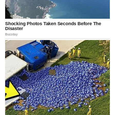
Posao vam otvara vrata ka većim
mogućnostima
Na profesionalnom planu pred vama je veoma značajan
period. Mnogi pripadnici ovog znaka mogli bi da dobiju
priliku da pokažu svoje sposobnosti na način koji će
ostaviti snažan utisak na ljude iz poslovnog okruženja.
Vaš trud, znanje i profesionalan pristup biće primećeni
više nego ranije. Moguće je da ćete dobiti važan zadatak,