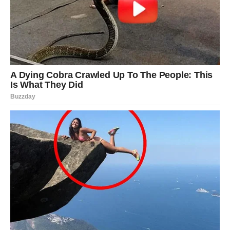
jeste da bi prilika mogla doći preko osobe koju već
poznajete ili kroz okolnosti koje vam trenutno deluju
beznačajno.
Neke Vage mogle bi da ostvare korist kroz saradnju,
kreativni rad ili projekte povezane sa komunikacijom i
organizacijom. Vaša sposobnost da pronađete zajednički
jezik sa ljudima sada će biti od velike koristi.
Ovo je takođe dobar period za rešavanje pitanja koja su
povezana sa dugovima, zaostalim obavezama ili
planovima vezanim za veće kupovine. Imaćete bolji
pregled situacije i moći ćete da donosite mudre odluke.