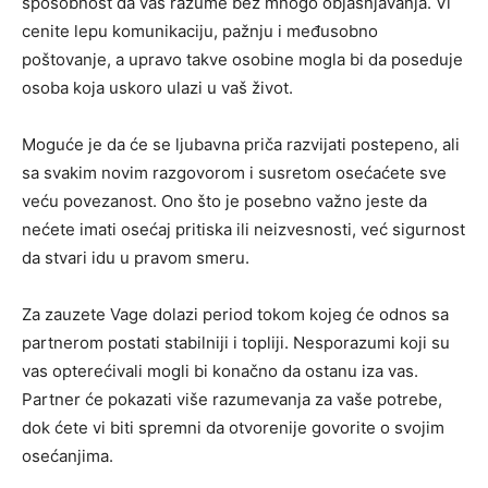
sposobnost da vas razume bez mnogo objašnjavanja. Vi
cenite lepu komunikaciju, pažnju i međusobno
poštovanje, a upravo takve osobine mogla bi da poseduje
osoba koja uskoro ulazi u vaš život.
Moguće je da će se ljubavna priča razvijati postepeno, ali
sa svakim novim razgovorom i susretom osećaćete sve
veću povezanost. Ono što je posebno važno jeste da
nećete imati osećaj pritiska ili neizvesnosti, već sigurnost
da stvari idu u pravom smeru.
Za zauzete Vage dolazi period tokom kojeg će odnos sa
partnerom postati stabilniji i topliji. Nesporazumi koji su
vas opterećivali mogli bi konačno da ostanu iza vas.
Partner će pokazati više razumevanja za vaše potrebe,
dok ćete vi biti spremni da otvorenije govorite o svojim
osećanjima.