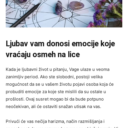
Ljubav vam donosi emocije koje
vraćaju osmeh na lice
Kada je ljubavni život u pitanju, Vage ulaze u veoma
zanimljiv period. Ako ste slobodni, postoji velika
mogućnost da se u vašem životu pojavi osoba koja će
probuditi emocije za koje ste mislili da su ostale u
prošlosti. Ovaj susret mogao bi da bude potpuno
neočekivan, ali će ostaviti snažan utisak na vas.
Privući će vas nečija harizma, način razmišljanja i