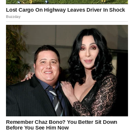
veću odgovornost ili priliku da učestvujete u projektu koji
može imati veliki značaj za vašu budućnost.
Ako razmišljate o promeni posla, naredni period mogao bi
da vam donese zanimljive mogućnosti. Nemojte se plašiti
novih izazova, jer upravo oni mogu biti ključ za napredak
koji priželjkujete.
Vage koje imaju sopstveni posao ili rade samostalno
takođe mogu očekivati pozitivne promene. Jedna ideja,
saradnja ili poslovni kontakt mogli bi da pokrenu
događaje koji će doneti značajne rezultate.
Vaša harizma postaje ključ
uspeha
Jedna od vaših najvećih prednosti oduvek je bila