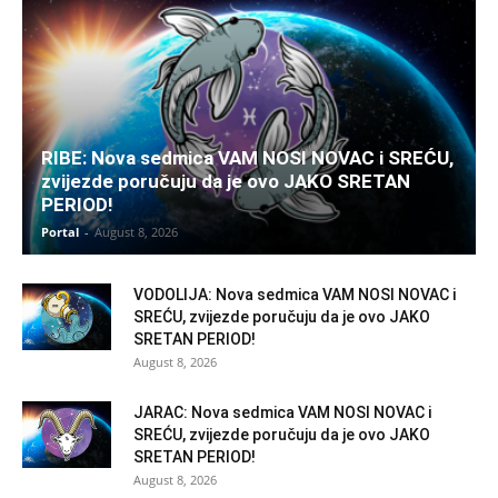
RIBE: Nova sedmica VAM NOSI NOVAC i SREĆU,
zvijezde poručuju da je ovo JAKO SRETAN
PERIOD!
Portal
-
August 8, 2026
VODOLIJA: Nova sedmica VAM NOSI NOVAC i
SREĆU, zvijezde poručuju da je ovo JAKO
SRETAN PERIOD!
August 8, 2026
JARAC: Nova sedmica VAM NOSI NOVAC i
SREĆU, zvijezde poručuju da je ovo JAKO
SRETAN PERIOD!
August 8, 2026