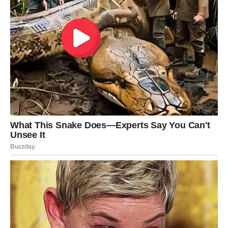
Sudbina vam vraća veru u lepše
dane
Najvažnija poruka za Vage jeste da dolazi period tokom
kojeg ćete konačno moći da odahnete. Ljubav će vam
doneti više topline i razumevanja, finansije veću
stabilnost, a posao potvrdu da se vaš rad i trud cene.
Mnoge situacije koje su vas opterećivale počeće da se
rešavaju na način koji vam vraća optimizam. Shvatićete da
su neka čekanja imala smisla i da su vas određeni
događaji pripremali za mnogo lepše stvari koje sada
dolaze.
Drage Vage, budite spremne da otvorite novo poglavlje
svog života. Pred vama su dani ispunjeni prilikama, lepim
vestima i događajima koji će vam pokazati da sreća nije