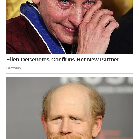
zaboravila na vas. Sudbina vam priprema iznenađenje u
ljubavi, novcu i poslu, a ono što je najlepše jeste činjenica
da ćete iz svega izaći zadovoljni, ispunjeni i sa mnogo
više razloga za osmeh. Nećete biti razočarani.