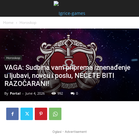
Home
Horoskop
Horoskop
VAGA: Sudbina vam priprema iznenađenje
u ljubavi, novcu i poslu, NEĆETE BITI
RAZOČARANI!
By
Portal
-
June 4, 2026
992
0
Oglasi - Advertisement