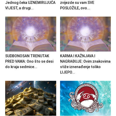
Jednog čeka UZNEMIRUJUĆA
zvijezde su vam SVE
VIJEST, a drugi...
POSLOŽILE, ovo...
SUDBONOSAN TRENUTAK
KARMA I KAŽNJAVA I
PRED VAMA: Ono što se desi
NAGRAĐUJE: Ovim znakovima
do kraja sedmice...
stiže iznenađenje toliko
LIJEPO...