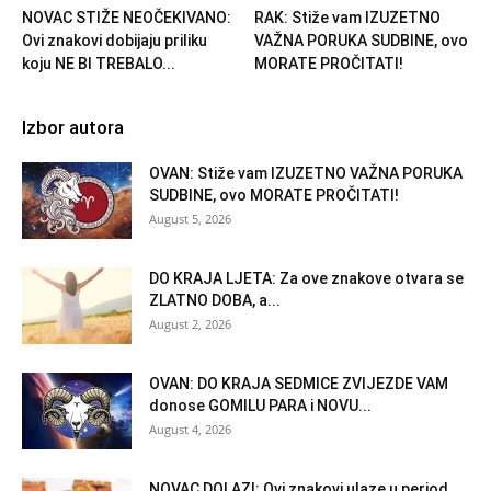
NOVAC STIŽE NEOČEKIVANO:
RAK: Stiže vam IZUZETNO
Ovi znakovi dobijaju priliku
VAŽNA PORUKA SUDBINE, ovo
koju NE BI TREBALO...
MORATE PROČITATI!
Izbor autora
OVAN: Stiže vam IZUZETNO VAŽNA PORUKA
SUDBINE, ovo MORATE PROČITATI!
August 5, 2026
DO KRAJA LJETA: Za ove znakove otvara se
ZLATNO DOBA, a...
August 2, 2026
OVAN: DO KRAJA SEDMICE ZVIJEZDE VAM
donose GOMILU PARA i NOVU...
August 4, 2026
NOVAC DOLAZI: Ovi znakovi ulaze u period