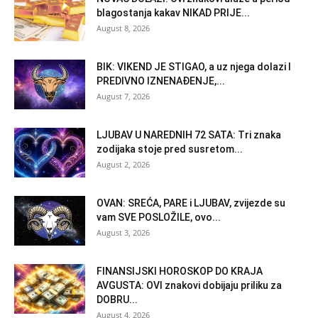
blagostanja kakav NIKAD PRIJE...
August 8, 2026
BIK: VIKEND JE STIGAO, a uz njega dolazi I
PREDIVNO IZNENAĐENJE,...
August 7, 2026
LJUBAV U NAREDNIH 72 SATA: Tri znaka
zodijaka stoje pred susretom...
August 2, 2026
OVAN: SREĆA, PARE i LJUBAV, zvijezde su
vam SVE POSLOŽILE, ovo...
August 3, 2026
FINANSIJSKI HOROSKOP DO KRAJA
AVGUSTA: OVI znakovi dobijaju priliku za
DOBRU...
August 4, 2026