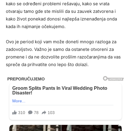
kako se određeni problemi rešavaju, kako se vrata
otvaraju tamo gde ste mislili da su zauvek zatvorena i
kako život ponekad donosi najlepša iznenađenja onda
kada ih najmanje očekujemo.
Ovo je period koji vam može doneti mnogo razloga za
zadovoljstvo. Važno je samo da ostanete otvoreni za
promene i da ne dozvolite prošlim razočaranjima da vas
spreče da prihvatite ono lepo što dolazi.