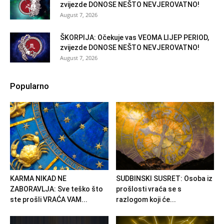
zvijezde DONOSE NEŠTO NEVJEROVATNO!
August 7, 2026
ŠKORPIJA: Očekuje vas VEOMA LIJEP PERIOD,
zvijezde DONOSE NEŠTO NEVJEROVATNO!
August 7, 2026
Popularno
KARMA NIKAD NE
SUDBINSKI SUSRET: Osoba iz
ZABORAVLJA: Sve teško što
prošlosti vraća se s
ste prošli VRAĆA VAM...
razlogom koji će...