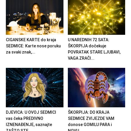
CIGANSKE KARTE do kraja
U NAREDNIH 72 SATA:
SEDMICE: Karte nose poruku
ŠKORPIJA dočekuje
za svaki znak,...
POVRATAK STARE LJUBAVI,
VAGA ZRAČI...
DJEVICA: U OVOJ SEDMICI
ŠKORPIJA: DO KRAJA
vas čeka PREDIVNO
SEDMICE ZVIJEZDE VAM
IZNENAĐENJE, saznajte
donose GOMILU PARA i
ZAŠTO STE...
NOVU...