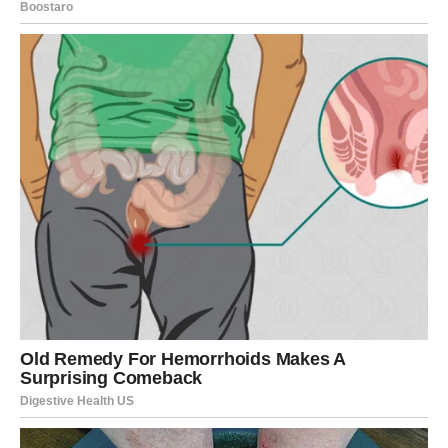
Svaka prepreka, svaka neprospavana noć i svaki trenutak
tokom kojeg ste mislile da više ne možete dalje
pripremali su vas za ono što sada dolazi.
A ono što dolazi moglo bi vam donijeti mnogo više novca,
sigurnosti i sreće nego što trenutno možete zamisliti.
Zvijezde vam donose priliku da konačno živite mirnije,
sretnije i bez stalnog straha za budućnost.
Zato ne sumnjajte u sebe.
Jer sudbina vam uskoro donosi ogromne pare i razlog da
konačno budete istinski zadovoljne svojim životom.