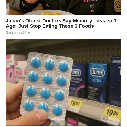
Zvijezde pokazuju da u vašem životu postoji osoba koja bi
vam mogla pomoći više nego što trenutno mislite.
Moguće je da će upravo zahvaljujući jednom razgovoru,
savjetu ili kontaktu pred vas doći prilika koja će vam
otvoriti vrata mnogo bolje budućnosti.
Nemojte ignorisati ljude koji vam iskreno žele dobro.
LJUBAV – MIR DOLAZI ZAJEDNO
SA USPJEHOM
Kada je ljubav u pitanju, pred vama je mnogo ljepši period
nego ranije.