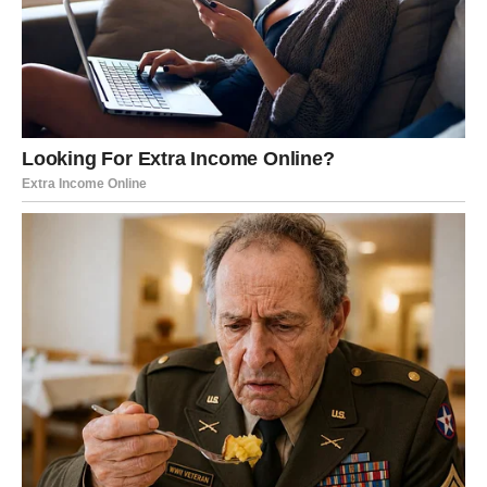
Na poslovnom planu pred vama je veoma važan period.
Mnoge Vage će dobiti priliku da pokažu koliko vrijede.
Ono što ste dugo pokušavale ostvariti sada bi konačno
moglo krenuti u pravom smjeru.
Moguće su veoma važne promjene povezane sa
karijerom, novim poslovnim kontaktima ili odlukom koja bi
vam mogla potpuno promijeniti život.
Posebno će sreće imati Vage koje planiraju pokrenuti
nešto svoje ili već dugo razmišljaju o velikoj promjeni.
JEDNA OSOBA DONOSI VAM
SREĆU I NOVE PRILIKE