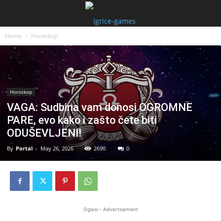
Home
Horoskop
Horoskop
VAGA: Sudbina vam donosi OGROMNE
PARE, evo kako i zašto čete biti
ODUŠEVLJENI!
By
Portal
-
May 26, 2026
2690
0
Oglasi - Advertisement