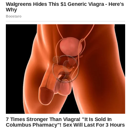
Konačno ćete imati manje stresa i više energije za sebe i
ljude koje volite.
Ako ste slobodne, moguće je poznanstvo sa osobom koja
će vas osvojiti pažnjom, iskrenošću i načinom na koji vas
razumije.
Vage koje su zauzete konačno će uspjeti riješiti
nesporazume koji ih dugo opterećuju.
SUDBINA VAM DONOSI ŽIVOT
KAKAV STE DUGO
PRIŽELJKIVALE
Sve kroz šta ste prošle nije bilo uzalud.