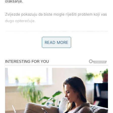
olakšanje.
Zvijezde pokazuju da biste mogle riješiti problem koji vas
dugo opterećuje.
READ MORE
POSAO – OTVARAJU VAM SE
VRATA VELIKOG USPJEHA