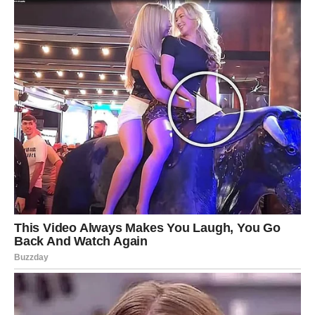
Mnoge Vage će tokom ovog perioda napraviti korak koji
će kasnije potpuno promijeniti njihov život.
Sudbina vam konačno otvara
vrata sreće
Ovo nije običan period u vašem životu. Zvijezde pokazuju
da ste veoma blizu velikih promjena koje bi mogle
donijeti mnogo sreće, uspjeha i lijepih trenutaka.
Svemir vam sada šalje poruku da ne odustajete od svojih
snova, čak i onda kada vam se čini da je put težak.
Pred vama su dani tokom kojih biste mogle shvatiti da je
sreća mnogo bliže nego što ste mislile i da vam sudbina
konačno sprema život kakav zaslužujete.