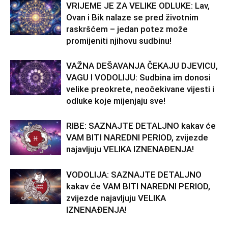
VRIJEME JE ZA VELIKE ODLUKE: Lav,
Ovan i Bik nalaze se pred životnim
raskršćem – jedan potez može
promijeniti njihovu sudbinu!
VAŽNA DEŠAVANJA ČEKAJU DJEVICU,
VAGU I VODOLIJU: Sudbina im donosi
velike preokrete, neočekivane vijesti i
odluke koje mijenjaju sve!
RIBE: SAZNAJTE DETALJNO kakav će
VAM BITI NAREDNI PERIOD, zvijezde
najavljuju VELIKA IZNENAĐENJA!
VODOLIJA: SAZNAJTE DETALJNO
kakav će VAM BITI NAREDNI PERIOD,
zvijezde najavljuju VELIKA
IZNENAĐENJA!