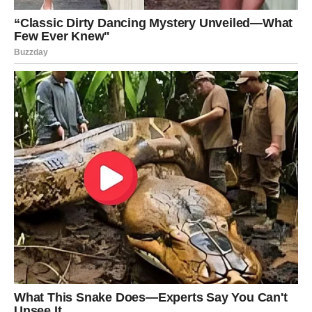
Jedan susret mogao bi probuditi emocije kakve dugo
niste osjetile.
Vage koje su u vezi mogle bi konačno riješiti probleme
koji ih dugo muče. Pred vama su iskreni razgovori,
mnogo više razumijevanja i osjećaj da vas partner
konačno vidi onako kako ste oduvijek željele.
Jedna osoba iz prošlosti mogla bi
se ponovo pojaviti
Zvijezde pokazuju da bi neko iz vaše prošlosti uskoro
mogao ponovo ući u vaš život.
Ta osoba nije vas zaboravila i moguće je da će pokušati
ponovo uspostaviti kontakt s vama.