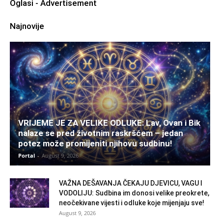
Oglasi - Advertisement
Najnovije
VRIJEME JE ZA VELIKE ODLUKE: Lav, Ovan i Bik
nalaze se pred životnim raskršćem – jedan
potez može promijeniti njihovu sudbinu!
Portal
-
August 9, 2026
VAŽNA DEŠAVANJA ČEKAJU DJEVICU, VAGU I
VODOLIJU: Sudbina im donosi velike preokrete,
neočekivane vijesti i odluke koje mijenjaju sve!
August 9, 2026