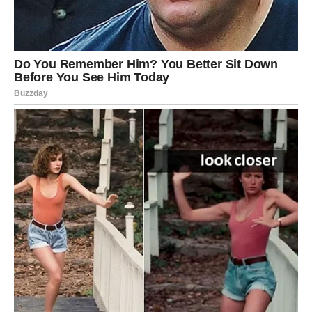
dugo opterećuju i prvi put nakon mnogo vremena osjetiti
sigurnost i mir.
Zvijezde pokazuju da vam dolazi period tokom kojeg biste
mogle ostvariti jedan veoma važan cilj.
Ljubav vam sprema veliko
iznenađenje
Pored finansija, velika promjena očekuje vas i na polju
emocija.
Ako ste dugo bile usamljene ili razočarane, sada dolazi
vrijeme tokom kojeg biste mogle upoznati osobu koja će
vam potpuno promijeniti život.