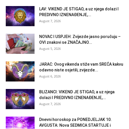
LAV: VIKEND JE STIGAO, a uz njega dolazi I
PREDIVNO IZNENAĐENJE,...
August 7, 2026
NOVAC I USPJEH: Zvijezde jasno poručuju –
OVI znakovi se ZNAČAJNO...
August 5, 2026
JARAC: Ovog vikenda stiže vam SREĆA kakvu
odavno niste osjetili, zvijezde...
August 6, 2026
BLIZANCI: VIKEND JE STIGAO, a uz njega
dolazi I PREDIVNO IZNENAĐENJE,...
August 7, 2026
Dnevni horoskop za PONEDJELJAK 10.
AVGUSTA: Nova SEDMICA STARTUJE i