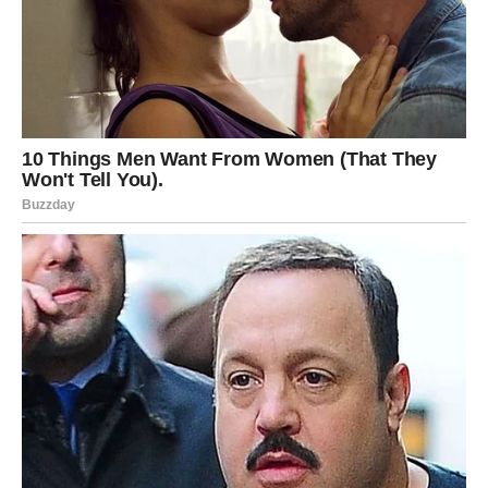
Novac i uspjeh dolaze onda kada
skoro izgubite vjeru
Finansijska situacija uskoro bi mogla postati mnogo bolja.
Pred vama su dani tokom kojih biste mogle dobiti novu
poslovnu ponudu, priliku za dodatnu zaradu ili pomoć
koja dolazi potpuno neočekivano.
Mnoge Vage će konačno uspjeti riješiti probleme koji ih