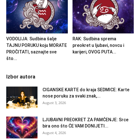
VODOLIJA: Sudbina šalje
RAK: Sudbina sprema
TAJNU PORUKU koju MORATE
preokret u ljubavi, novcu i
PROČITATI, saznajte sve
karijeri, OVOG PUTA...
što...
Izbor autora
CIGANSKE KARTE do kraja SEDMICE: Karte
nose poruku za svaki znak,...
August 3, 2026
LJUBAVNI PREOKRET ZA PAMĆENJE: Srce
bira ono što ĆE VAM DONIJETI...
August 4, 2026