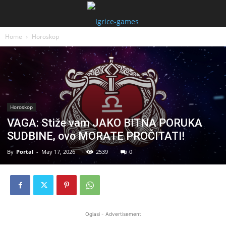
Home
Horoskop
Horoskop
VAGA: Stiže vam JAKO BITNA PORUKA
SUDBINE, ovo MORATE PROČITATI!
By
Portal
-
May 17, 2026
2539
0
Oglasi - Advertisement