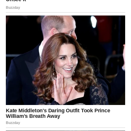
Za mnoge Vage upravo taj susret mogao bi donijeti
odgovore na pitanja koja ih dugo muče.
Ali sudbina vam poručuje da dobro razmislite prije nego
što donesete odluku.
Vaša energija postaje mnogo jača
Najveća promjena koja vam dolazi jeste ona unutrašnja.
U narednim sedmicama osjećaćete mnogo više energije,
samopouzdanja i želje za uspjehom. Problemi koji su vas
ranije iscrpljivali polako gube svoju moć nad vama.
Konačno ćete početi vjerovati da možete ostvariti ono što
želite i da vas ništa više ne može zaustaviti.