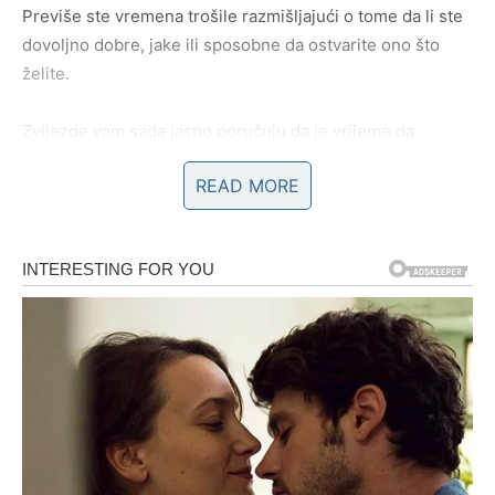
Previše ste vremena trošile razmišljajući o tome da li ste
dovoljno dobre, jake ili sposobne da ostvarite ono što
želite.
Zvijezde vam sada jasno poručuju da je vrijeme da
konačno počnete vjerovati sebi.
READ MORE
U narednom periodu intuicija će vam biti veoma jaka i
upravo ona mogla bi vas odvesti prema velikoj sreći.
Mnoge Vage će konačno donijeti odluku koju dugo odlažu
i upravo ta odluka mogla bi kasnije potpuno promijeniti
njihov život.