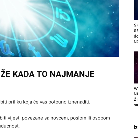
Š
S
do
NO
IŽE KADA TO NAJMANJE
VA
N
ŽI
ti priliku koja će vas potpuno iznenaditi.
sa
ti vijesti povezane sa novcem, poslom ili osobom
budućnost.
I