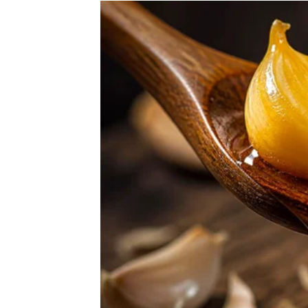
Mnoge Vage će konačno osjetiti olakšanje i m
boljem smjeru.