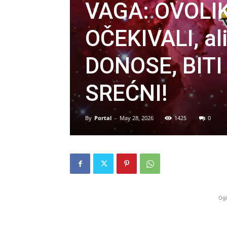
VAGA: OVOLI
OČEKIVALI, a
DONOSE, BIT
SREĆNI!
By
Portal
-
May 28, 2026
1425
0
Ogl