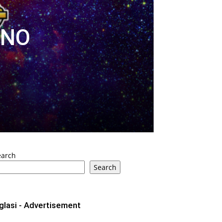
DNO
earch
Search
glasi - Advertisement