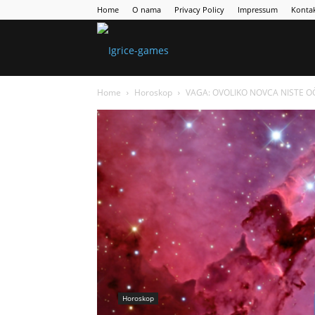
Home
O nama
Privacy Policy
Impressum
Konta
Games
Home
Horoskop
VAGA: OVOLIKO NOVCA NISTE OČE
Portal
Horoskop