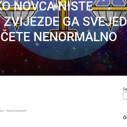
KO NOVCA NISTE
li ZVIJEZDE GA SVEJE
I ČETE NENORMALNO
S
asi - Advertisement
O