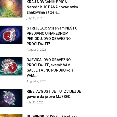
KRAJ NOVČANIH BRIGA:
Narednih 10 DANA novac ovim
znakovima stiže s...
July 31, 2026
STRIJELAC: Stiže vam NEŠTO
PREDIVNO U NAREDNOM
PERIODU, OVO OBAVEZNO
PROČITAJTE!
August 2, 2026
DJEVICA: OVO OBAVEZNO
PROČITAJTE, svemir VAM
ŠALJE TAJNU PORUKU koja
VAM...
August 4, 2026
RIBE: AVGUST JE TU i ZVIJEZDE
govore da je ovo MJESEC...
July 31, 2026
SUDBINSKI SUSRET: Osoba iz