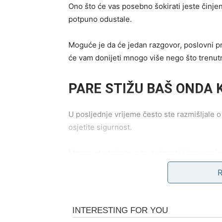
Ono što će vas posebno šokirati jeste činjen
potpuno odustale.
Moguće je da će jedan razgovor, poslovni pri
će vam donijeti mnogo više nego što trenut
PARE STIŽU BAŠ ONDA 
U posljednje vrijeme često ste razmišljale 
osjetite sigurnost.
Mnogo ste brinule o budućnosti i imale osjeć
zaslužujete.
Ali zvijezde sada pokazuju da dolazi period 
dugo opterećuje.