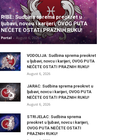
RIBE: Sudbina sprema preokret u
ljubavi, novcu i karijeri, OVOG PUTA
NEĆETE OSTATI PRAZNIH RUKU!
Portal
-
August 6, 2026
VODOLIJA: Sudbina sprema preokret
u ljubavi, novcu i karijeri, OVOG PUTA
NEĆETE OSTATI PRAZNIH RUKU!
August 6, 2026
JARAC: Sudbina sprema preokret u
ljubavi, novcu i karijeri, OVOG PUTA
NEĆETE OSTATI PRAZNIH RUKU!
August 6, 2026
STRIJELAC: Sudbina sprema
preokret u ljubavi, novcu i karijeri,
OVOG PUTA NEĆETE OSTATI
PRAZNIH RUKU!