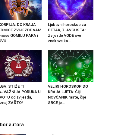
KORPIJA: DO KRAJA
Ljubavni horoskop za
EDMICE ZVIJEZDE VAM
PETAK, 7. AVGUSTA:
nose GOMILU PARA i
Zvijezde VODE ove
VU...
znakove ka...
GA: STIŽE TI
VELIKI HOROSKOP DO
AJVAŽNIJA PORUKA U
KRAJA LJETA: Čiji
VOTU od zvijezda,
NOVČANIK raste, čije
znaj ZAŠTO!
SRCE je...
zbor autora