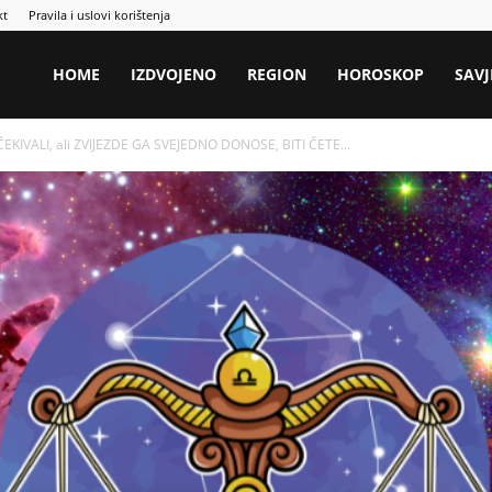
kt
Pravila i uslovi korištenja
HOME
IZDVOJENO
REGION
HOROSKOP
SAVJ
KIVALI, ali ZVIJEZDE GA SVEJEDNO DONOSE, BITI ČETE...