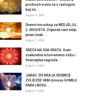
prošlosti vraća se s razlogom
koji će...
August 4, 2026
Dnevni horoskop za NEDJELJU,
2. AVGUSTA: Zvijezde vam šalju
jasan znak...
August 1, 2026
SREĆA NA SVA VRATA: Ovim
znakovima istovremeno stižu i
finansijska nagrada...
August 2, 2026
JARAC: DO KRAJA SEDMICE
ZVIJEZDE VAM donose GOMILU
PARA i NOVU...
August 4, 2026