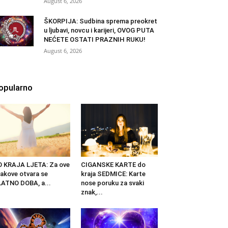
August 6, 2026
ŠKORPIJA: Sudbina sprema preokret
u ljubavi, novcu i karijeri, OVOG PUTA
NEĆETE OSTATI PRAZNIH RUKU!
August 6, 2026
opularno
 KRAJA LJETA: Za ove
CIGANSKE KARTE do
akove otvara se
kraja SEDMICE: Karte
ATNO DOBA, a...
nose poruku za svaki
znak,...