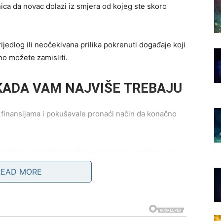
ica da novac dolazi iz smjera od kojeg ste skoro
jedlog ili neočekivana prilika pokrenuti događaje koji
no možete zamisliti.
KADA VAM NAJVIŠE TREBAJU
o finansijama i pokušavale pronaći način da konačno
aj da sav trud koji ulažete ne donosi rezultate koje
READ MORE
tokom kojeg biste mogle riješiti veliki problem koji vas