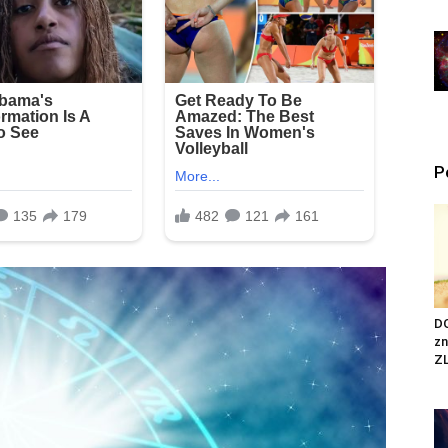
P
DO
zn
ZL