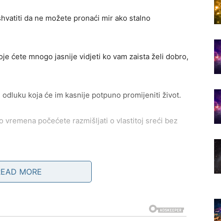
shvatiti da ne možete pronaći mir ako stalno
je ćete mnogo jasnije vidjeti ko vam zaista želi dobro,
dluku koja će im kasnije potpuno promijeniti život.
o vremena počećete razmišljati o vlastitoj sreći bez
 prilika dolaze onda kada ih
READ MORE
ansije u pitanju.