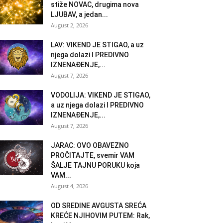
stiže NOVAC, drugima nova
LJUBAV, a jedan...
August 2, 2026
LAV: VIKEND JE STIGAO, a uz
njega dolazi I PREDIVNO
IZNENAĐENJE,...
August 7, 2026
VODOLIJA: VIKEND JE STIGAO,
a uz njega dolazi I PREDIVNO
IZNENAĐENJE,...
August 7, 2026
JARAC: OVO OBAVEZNO
PROČITAJTE, svemir VAM
ŠALJE TAJNU PORUKU koja
VAM...
August 4, 2026
OD SREDINE AVGUSTA SREĆA
KREĆE NJIHOVIM PUTEM: Rak,