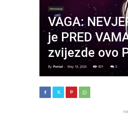
Horoskop
VAGA: NEVJE
je PRED VAMA,
zvijezde ovo
By
Portal
-
May 18, 2026
801
0
Ogl