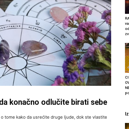
RA
v
od
zv
C
O
N
po
a konačno odlučite birati sebe
I
 o tome kako da usrećite druge ljude, dok ste vlastite