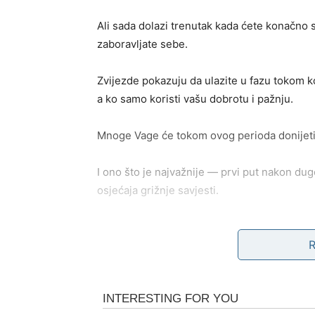
Ali sada dolazi trenutak kada ćete konačno 
zaboravljate sebe.
Zvijezde pokazuju da ulazite u fazu tokom ko
a ko samo koristi vašu dobrotu i pažnju.
Mnoge Vage će tokom ovog perioda donijeti o
I ono što je najvažnije — prvi put nakon dug
osjećaja grižnje savjesti.
Neočekivani novac i velika
najmanje očekujete
Pred vama je veoma važan period kada su fin