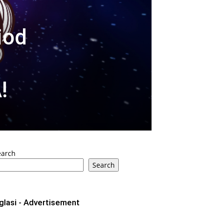
iod
!
earch
Search
glasi - Advertisement