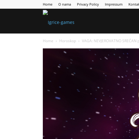
Home
O nama
Privacy Policy
Impressum
Konta
Games
Home
Horoskop
VAGA: NEVJEROVATNO SREĆAN peri
Portal