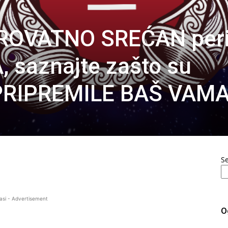
ROVATNO SREĆAN per
 saznajte zašto su
 PRIPREMILE BAŠ VAMA
S
asi - Advertisement
O