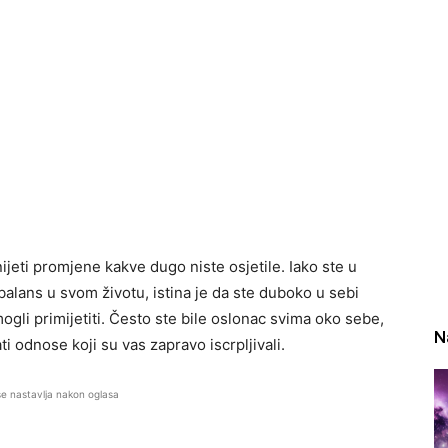
jeti promjene kakve dugo niste osjetile. Iako ste u
balans u svom životu, istina je da ste duboko u sebi
gli primijetiti. Često ste bile oslonac svima oko sebe,
N
i odnose koji su vas zapravo iscrpljivali.
se nastavlja nakon oglasa