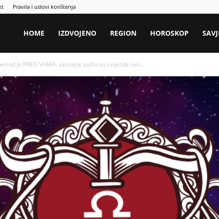
kt
Pravila i uslovi korištenja
HOME
IZDVOJENO
REGION
HOROSKOP
SAVJ
od je PRED VAMA, saznajte zašto su zvijezde ovo...