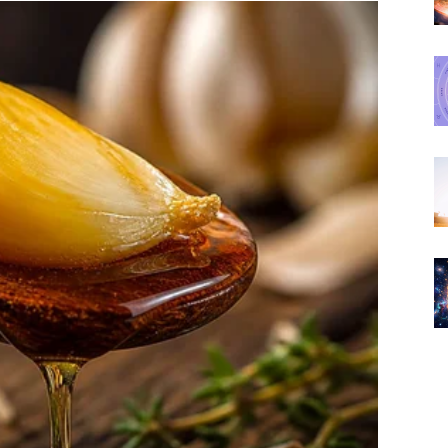
adu, novi posao ili veoma zanimljivu poslovnu
jenica da će se mnogo toga desiti sasvim spontano.
eju koja će kasnije imati veliki uticaj na vaš život.
 koji ih dugo opterećuje i osjetiti veliko finansijsko
o u sebe jer imate mnogo više sposobnosti nego što