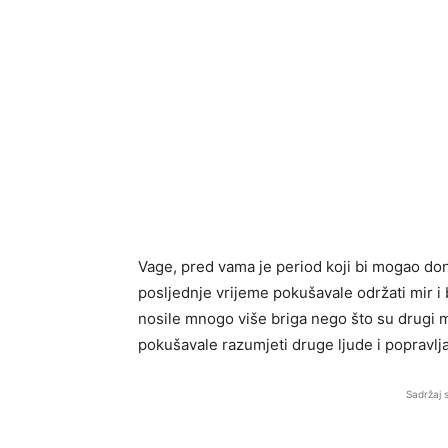
Vage, pred vama je period koji bi mogao doni
posljednje vrijeme pokušavale održati mir i 
nosile mnogo više briga nego što su drugi mo
pokušavale razumjeti druge ljude i popravljat
Sadržaj 