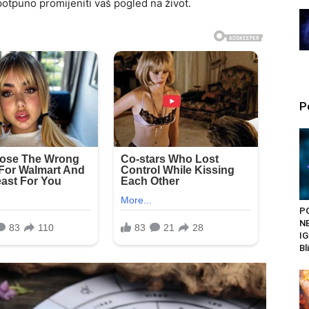
potpuno promijeniti vaš pogled na život.
P
P
N
IG
Bl