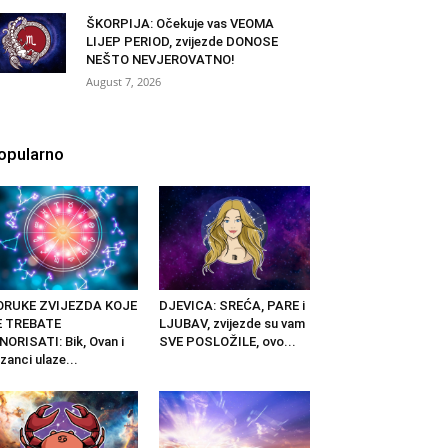
ŠKORPIJA: Očekuje vas VEOMA
LIJEP PERIOD, zvijezde DONOSE
NEŠTO NEVJEROVATNO!
August 7, 2026
opularno
ORUKE ZVIJEZDA KOJE
DJEVICA: SREĆA, PARE i
E TREBATE
LJUBAV, zvijezde su vam
NORISATI: Bik, Ovan i
SVE POSLOŽILE, ovo...
izanci ulaze...