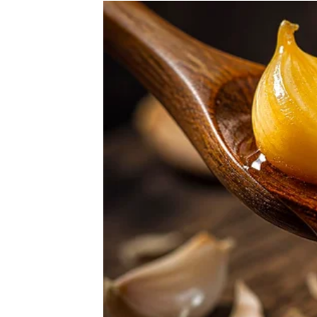
Mnoge Vage će dobiti priliku za dodatnu zar
saradnju.
Ono što će vas posebno iznenaditi jeste čin
Jedna osoba mogla bi vam dati prijedlog ili id
Neke Vage će konačno uspjeti riješiti problem
olakšanje.
Zvijezde vam poručuju da ne sumnjate tolik
trenutno mislite.