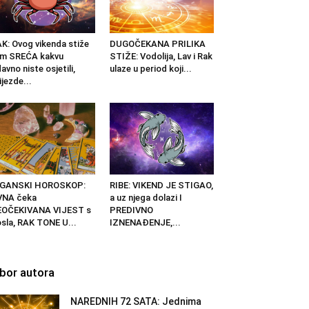
K: Ovog vikenda stiže
DUGOČEKANA PRILIKA
am SREĆA kakvu
STIŽE: Vodolija, Lav i Rak
avno niste osjetili,
ulaze u period koji...
ijezde...
IGANSKI HOROSKOP:
RIBE: VIKEND JE STIGAO,
VNA čeka
a uz njega dolazi I
EOČEKIVANA VIJEST s
PREDIVNO
sla, RAK TONE U...
IZNENAĐENJE,...
zbor autora
NAREDNIH 72 SATA: Jednima