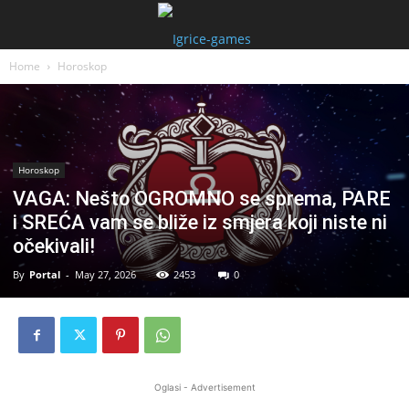
Home
Horoskop
Horoskop
VAGA: Nešto OGROMNO se sprema, PARE
i SREĆA vam se bliže iz smjera koji niste ni
očekivali!
By
Portal
-
May 27, 2026
2453
0
Oglasi - Advertisement