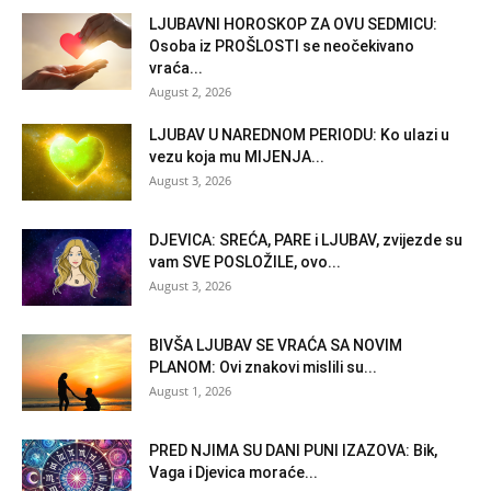
LJUBAVNI HOROSKOP ZA OVU SEDMICU:
Osoba iz PROŠLOSTI se neočekivano
vraća...
August 2, 2026
LJUBAV U NAREDNOM PERIODU: Ko ulazi u
vezu koja mu MIJENJA...
August 3, 2026
DJEVICA: SREĆA, PARE i LJUBAV, zvijezde su
vam SVE POSLOŽILE, ovo...
August 3, 2026
BIVŠA LJUBAV SE VRAĆA SA NOVIM
PLANOM: Ovi znakovi mislili su...
August 1, 2026
PRED NJIMA SU DANI PUNI IZAZOVA: Bik,
Vaga i Djevica moraće...