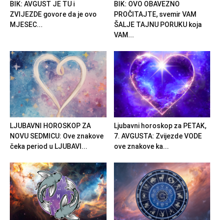
BIK: AVGUST JE TU i
BIK: OVO OBAVEZNO
ZVIJEZDE govore da je ovo
PROČITAJTE, svemir VAM
MJESEC...
ŠALJE TAJNU PORUKU koja
VAM...
LJUBAVNI HOROSKOP ZA
Ljubavni horoskop za PETAK,
NOVU SEDMICU: Ove znakove
7. AVGUSTA: Zvijezde VODE
čeka period u LJUBAVI...
ove znakove ka...