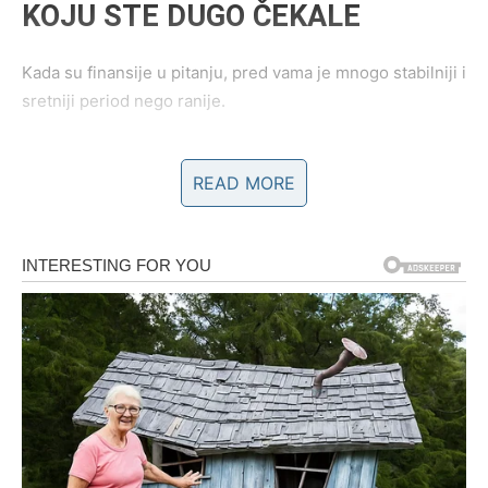
KOJU STE DUGO ČEKALE
Kada su finansije u pitanju, pred vama je mnogo stabilniji i
sretniji period nego ranije.
Zvijezde pokazuju mogućnost dodatne zarade, poslovne
READ MORE
promjene ili prilike koja bi vam mogla donijeti mnogo više
novca nego što trenutno mislite.
Mnoge Vage će konačno osjetiti olakšanje nakon perioda
tokom kojeg su stalno morale razmišljati o računima,
troškovima i problemima koje nisu mogle lako riješiti.
Sudbina vam sada vraća ono što ste dugo zasluživale.
Moguće je da će vam neko pomoći, otvoriti nova vrata ili
vam dati priliku koja će vam promijeniti život.