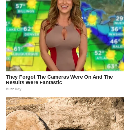
Zvijezde vam donose priliku da konačno osjetite da život
radi u vašu korist.
Zato vjerujte sebi i ne ignorišite znakove koje vam
sudbina šalje.
Jer nešto ogromno se zaista sprema, a pare i sreća vam
dolaze iz smjera koji niste ni očekivale.