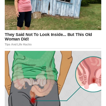
Posebno će sreće imati Vage koje već dugo razmišljaju o
promjeni posla ili velikom životnom koraku.
POSAO – DOKAZAT ĆETE
KOLIKO VRIJEDITE