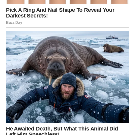
LJUBAV – STIŽU EMOCIJE KOJE
ĆE VAS IZNENADITI
Kada je ljubav u pitanju, pred vama je mnogo ljepši period
nego ranije.
Ako ste slobodne, moguće je poznanstvo sa osobom koja
će vas osvojiti pažnjom, šarmom i načinom na koji vas
razumije.
Ono što će vas posebno iznenaditi jeste činjenica da ćete
pored te osobe osjećati mir i sreću kakvu dugo niste
osjetile.
Mnoge Vage će tokom narednog perioda konačno shvatiti
da prava ljubav dolazi onda kada najmanje očekujete.