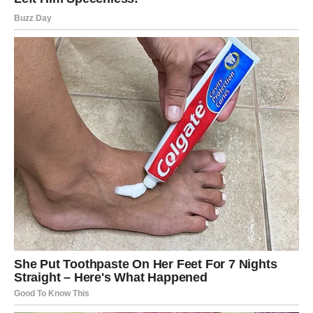
Vage koje su zauzete mogle bi riješiti probleme i
nesporazume koji ih dugo opterećuju.
Pred vama je period tokom kojeg bi odnos sa voljenom
osobom mogao postati mnogo iskreniji i stabilniji.
JEDNA ODLUKA MIJENJA VAŠU
BUDUĆNOST
Zvijezde pokazuju da ćete uskoro morati donijeti veoma
važnu odluku.
U početku možda nećete biti sigurne šta je najbolje za
vas, ali vrlo brzo ćete shvatiti da vas sudbina vodi prema
mnogo sretnijem životu.