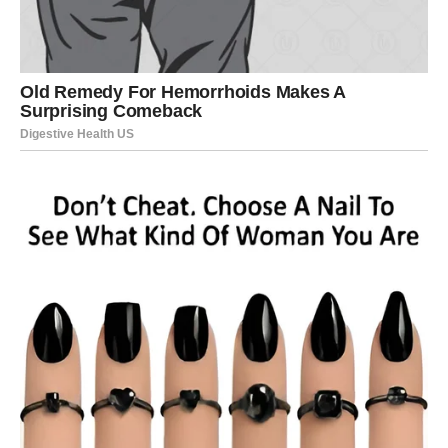
Na poslovnom planu ulazite u veoma važan period.
Mnoge Vage će konačno dobiti priliku da pokažu koliko
znaju i koliko vrijede.
Ono što vas je dugo kočilo sada polako ostaje iza vas.
Zvijezde pokazuju mogućnost velikog napretka, bolje
poslovne pozicije ili kontakta sa osobom koja bi vam
mogla pomoći da ostvarite svoje ciljeve.
Ovo je period tokom kojeg ne biste trebale sumnjati u
sebe.
Vaša ustrajnost, strpljenje i trud sada bi mogli donijeti
rezultate kakve dugo priželjkujete.