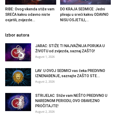
RIBE: Ovog vikenda stiže vam
DO KRAJA SEDMICE: Jedni
SREĆA kakvu odavno niste
plivaju u sreći kakvu ODAVNO
osjetili, zvijezde...
NISU OSJETILI,...
Izbor autora
JARAC: STIŽE TI NAJVAŽNIJA PORUKA U
ŽIVOTU od zvijezda, saznaj ZAŠTO!
August 1, 2026
LAV: U OVOJ SEDMICI vas čeka PREDIVNO
IZNENAĐENJE, saznajte ZAŠTO STE...
August 2, 2026
STRIJELAC: Stiže vam NEŠTO PREDIVNO U
NAREDNOM PERIODU, OVO OBAVEZNO
PROČITAJTE!
August 2, 2026