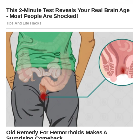
Sve ono što ste dugo čekale sada
dolazi u vaš život
Najveća promjena koja vam dolazi nije samo kroz
događaje oko vas, već kroz osjećaj koji ćete imati u sebi.
Počećete da vjerujete da život može biti mnogo ljepši
nego što je bio do sada.
Strahovi, razočaranja i tuga polako ostaju iza vas, a na
njihovo mjesto dolazi osjećaj mira, sreće i velikog
olakšanja.
Mnoge Vage će tokom ove sedmice donijeti odluku koja
može potpuno promijeniti njihovu budućnost.