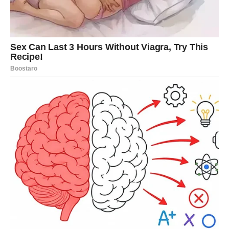
Sudbina vam donosi trenutke koje
ćete dugo pamtiti
Ono što će obilježiti ovu sedmicu jesu mali, ali veoma
posebni trenuci koji će vam vratiti osmijeh na lice. Jedna
poruka, zagrljaj, pogled ili razgovor mogu vam potpuno
promijeniti raspoloženje.
Vage će tokom ove sedmice zračiti posebnom toplinom i
privlačiti pažnju gdje god se pojave. Ljudi će željeti da
budu u vašem društvu, a vi ćete konačno osjetiti koliko
vrijedite.
Ovo je vrijeme u kojem će vaše srce ponovo početi da
vjeruje da najbolje tek dolazi.