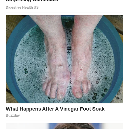
Pred vama su dani puni sreće i
velikih iznenađenja
Ovo nije obična sedmica. Ovo je period u kojem Vaga
konačno ulazi u fazu života ispunjenu srećom, ljubavlju i
događajima koji će joj vratiti osmijeh na lice.
Ljubav donosi toplinu i bliskost, posao donosi nove
mogućnosti, a sudbina vam pokazuje da nijedna vaša
borba nije bila uzaludna.
Pred vama su dani puni lijepih iznenađenja, važnih
trenutaka i osjećaja koji će vas podsjetiti koliko život
može biti lijep kada zvijezde počnu da rade u vašu korist.