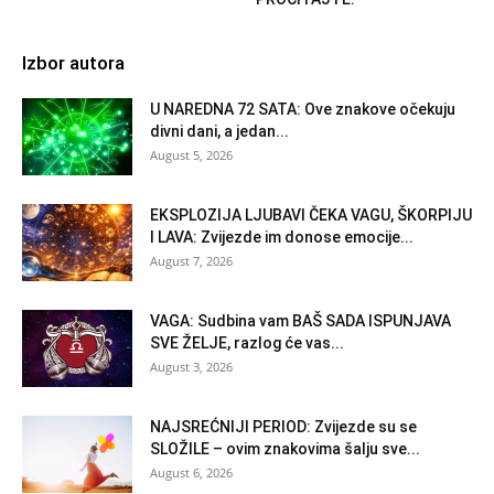
Izbor autora
U NAREDNA 72 SATA: Ove znakove očekuju
divni dani, a jedan...
August 5, 2026
EKSPLOZIJA LJUBAVI ČEKA VAGU, ŠKORPIJU
I LAVA: Zvijezde im donose emocije...
August 7, 2026
VAGA: Sudbina vam BAŠ SADA ISPUNJAVA
SVE ŽELJE, razlog će vas...
August 3, 2026
NAJSREĆNIJI PERIOD: Zvijezde su se
SLOŽILE – ovim znakovima šalju sve...
August 6, 2026