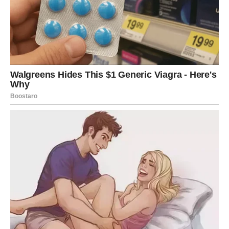
Neke Vage će dobiti priliku da pokažu koliko vrijede, dok
će druge konačno riješiti problem koji ih dugo
opterećuje.
Ovo je sedmica u kojoj će vam mnoge stvari ići mnogo
lakše nego što očekujete. Ljudi će primjećivati vašu
harizmu, smirenost i sposobnost da uvijek pronađete
pravi način da riješite problem.