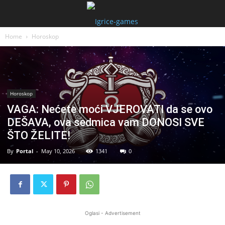
Home
Horoskop
Horoskop
VAGA: Nećete moći VJEROVATI da se ovo
DEŠAVA, ova sedmica vam DONOSI SVE
ŠTO ŽELITE!
By
Portal
-
May 10, 2026
1341
0
Oglasi - Advertisement