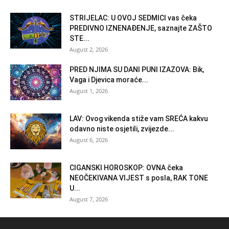
STRIJELAC: U OVOJ SEDMICI vas čeka
PREDIVNO IZNENAĐENJE, saznajte ZAŠTO
STE...
August 2, 2026
PRED NJIMA SU DANI PUNI IZAZOVA: Bik,
Vaga i Djevica moraće...
August 1, 2026
LAV: Ovog vikenda stiže vam SREĆA kakvu
odavno niste osjetili, zvijezde...
August 6, 2026
CIGANSKI HOROSKOP: OVNA čeka
NEOČEKIVANA VIJEST s posla, RAK TONE
U...
August 7, 2026