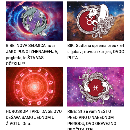
RIBE: NOVA SEDMICA nosi
BIK: Sudbina sprema preokret
JAKO PUNO IZNENAĐENJA,
u ljubavi, novcu i karijeri, OVOG
pogledajte ŠTA VAS
PUTA...
OČEKUJE!
HOROSKOP TVRDI DA SE OVO
RIBE: Stiže vam NEŠTO
DEŠAVA SAMO JEDNOM U
PREDIVNO U NAREDNOM
ŽIVOTU: Ono...
PERIODU, OVO OBAVEZNO
PROČITAJTE!