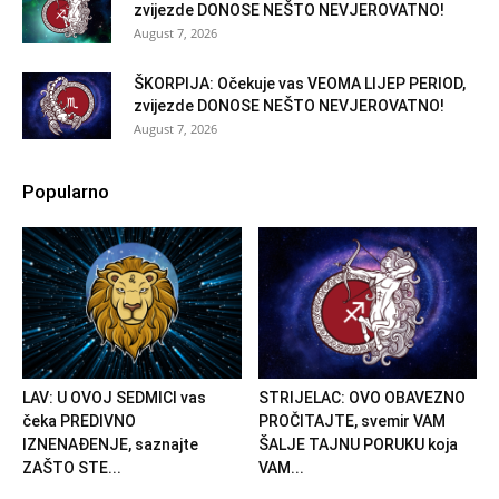
zvijezde DONOSE NEŠTO NEVJEROVATNO!
August 7, 2026
ŠKORPIJA: Očekuje vas VEOMA LIJEP PERIOD,
zvijezde DONOSE NEŠTO NEVJEROVATNO!
August 7, 2026
Popularno
LAV: U OVOJ SEDMICI vas
STRIJELAC: OVO OBAVEZNO
čeka PREDIVNO
PROČITAJTE, svemir VAM
IZNENAĐENJE, saznajte
ŠALJE TAJNU PORUKU koja
ZAŠTO STE...
VAM...