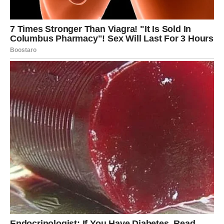
Više ne pristaješ na odnose u kojima moraš da nagađaš
gde stojiš. Ne želiš nejasne emocije, polovične odgovore
i stalno vaganje tuđih raspoloženja. Želiš ljubav u kojoj
postoji
ravnopravnost, iskrenost i mir koji ne guši
.
Ako si slobodan, pred tobom je susret sa osobom koja ne
traži da se smanjiš da bi se uklopio. Ako si u vezi, odnos
ili ulazi u zdraviju fazu otvorenog razgovora ili se jasno
vidi šta više nema budućnost.
Najveća lekcija koju si naučio:
ljubav bez istine nije mir – to je odlaganje bola
.
Unutrašnja snaga: Odluke bez