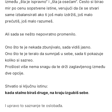
između „šta je ispravno“ i „šta ja osećam“. Često si birao
mir po cenu sopstvene istine, verujući da će se stvari
same izbalansirati ako ti još malo izdržiš, još malo
prećutiš, još malo razumeš.
Ali sada se nešto nepovratno promenilo.
Ono što te je nekada zbunjivalo, sada vidiš jasno.
Ono što te je teralo da sumnjaš u sebe, sada ti pokazuje
koliko si sazreo.
Prošlost više nema snagu da te drži zaglavljenog između
dve opcije.
Shvatio si ključnu istinu:
kada stalno biraš druge, na kraju izgubiš sebe
.
I upravo to saznanje te oslobađa.