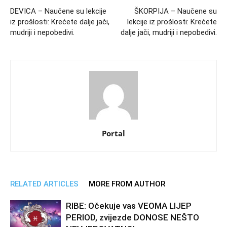
DEVICA – Naučene su lekcije
ŠKORPIJA – Naučene su
iz prošlosti: Krećete dalje jači,
lekcije iz prošlosti: Krećete
mudriji i nepobedivi.
dalje jači, mudriji i nepobedivi.
Portal
RELATED ARTICLES
MORE FROM AUTHOR
RIBE: Očekuje vas VEOMA LIJEP
PERIOD, zvijezde DONOSE NEŠTO