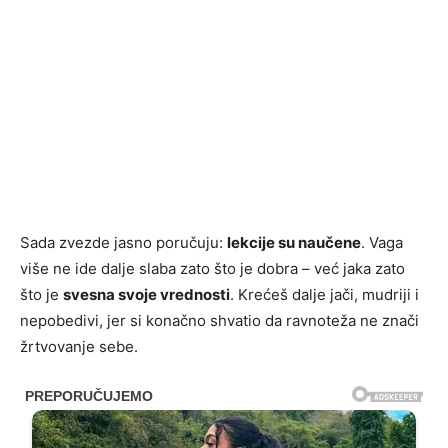
Sada zvezde jasno poručuju:
lekcije su naučene
. Vaga
više ne ide dalje slaba zato što je dobra – već jaka zato
što je
svesna svoje vrednosti
. Krećeš dalje jači, mudriji i
nepobedivi, jer si konačno shvatio da ravnoteža ne znači
žrtvovanje sebe.