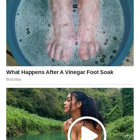
oslobađanje donosi mir i jasnoću kakvu dugo nisi imao.