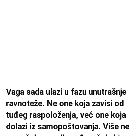
Vaga sada ulazi u fazu unutrašnje
ravnoteže. Ne one koja zavisi od
tuđeg raspoloženja, već one koja
dolazi iz samopoštovanja. Više ne