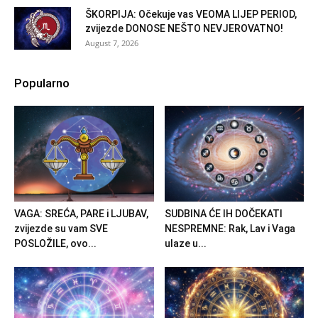
ŠKORPIJA: Očekuje vas VEOMA LIJEP PERIOD,
zvijezde DONOSE NEŠTO NEVJEROVATNO!
August 7, 2026
Popularno
VAGA: SREĆA, PARE i LJUBAV,
SUDBINA ĆE IH DOČEKATI
zvijezde su vam SVE
NESPREMNE: Rak, Lav i Vaga
POSLOŽILE, ovo...
ulaze u...