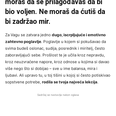
moraš da se prilagođavaš da bi
bio voljen. Ne moraš da ćutiš da
bi zadržao mir.
Za Vagu se zatvara jedno
dugo, iscrpljujuće i emotivno
zahtevno poglavlje
. Poglavlje u kojem si pokušavao da
svima budeš oslonac, sudija, posrednik i miritelj, često
zaboravljajući sebe. Prošlost te je učila kroz nepravdu,
kroz neuzvraćene napore, kroz odnose u kojima si davao
više nego što si dobijao – sve u ime balansa, mira i
ljubavi. Ali upravo tu, u toj tišini u kojoj si često potiskivao
sopstvene potrebe,
rodila se tvoja najveća lekcija
.
Sadržaj se nastavlja nakon oglasa