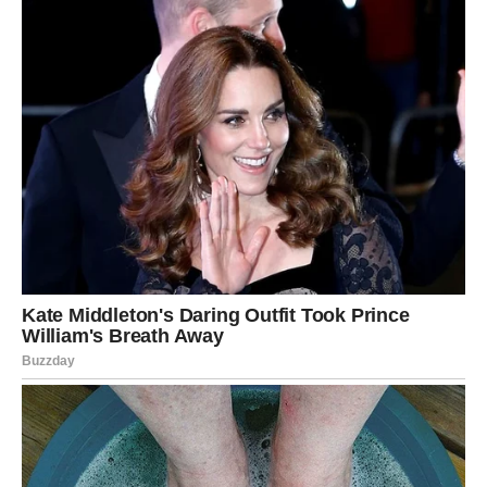
Ovo je period u kojem
tvoj glas postaje autoritet
, a ne
samo most između drugih.
Emocionalno oslobađanje:
Prestaješ da nosiš tuđe odluke
Vaga je često nosila teret tuđih odluka, pokušavajući da
razume, opravda i ublaži tuđe postupke. Prošlost te je
naučila koliko to može biti iscrpljujuće i nepravedno
prema sebi.
Sada shvataš:
svako mora nositi posledice svojih izbora
.
Ti više ne spašavaš situacije koje nisi stvorio. Ne
izravnavaš odnose u kojima nisi uzrok problema. To