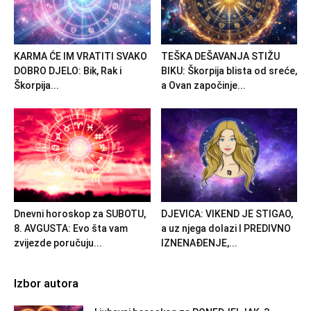
KARMA ĆE IM VRATITI SVAKO
TEŠKA DEŠAVANJA STIŽU
DOBRO DJELO: Bik, Rak i
BIKU: Škorpija blista od sreće,
Škorpija...
a Ovan započinje...
Dnevni horoskop za SUBOTU,
DJEVICA: VIKEND JE STIGAO,
8. AVGUSTA: Evo šta vam
a uz njega dolazi I PREDIVNO
zvijezde poručuju...
IZNENAĐENJE,...
Izbor autora