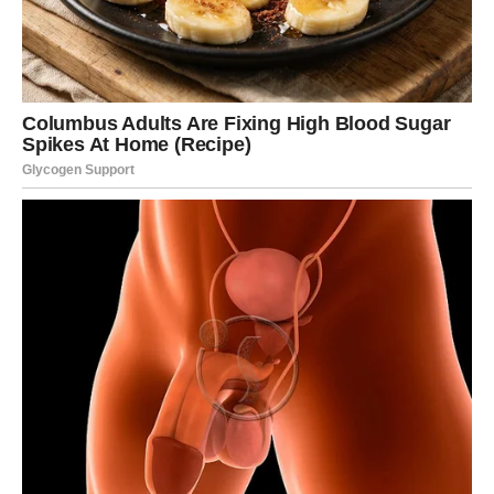
zdravo za gotovo sada gube pristup tvojoj energiji –
prirodno, bez drame.
Ako se neko iz prošlosti vrati, to više nije test tvoje
strpljivosti, već potvrda da si prerastao staru ulogu.
Ljubav: Više ne biraš mir bez
istine
U ljubavi je Vaga često bila ona koja popušta, prilagođava
se i čeka. Često si birao kompromis i onda kada je
kompromis značio da potisneš sopstvene želje. Prošlost
te je naučila koliko ljubav može boleti kada se gradi na
ćutanju.
Sada se to menja.