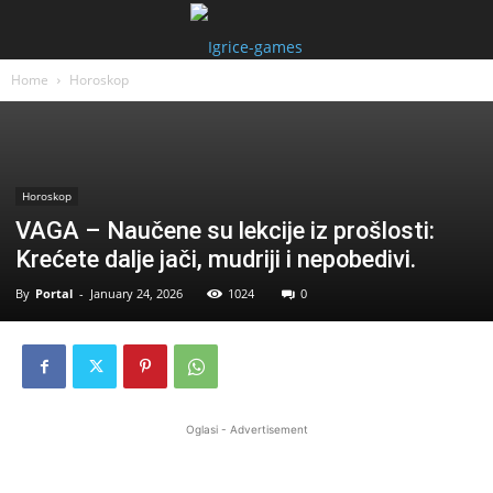
Home
Horoskop
Horoskop
VAGA – Naučene su lekcije iz prošlosti:
Krećete dalje jači, mudriji i nepobedivi.
By
Portal
-
January 24, 2026
1024
0
Oglasi - Advertisement