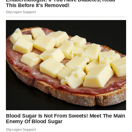
griže savesti
Vaga je dugo verovala da je snaga u vaganju svih opcija
do beskonačnosti. Prošlost te je naučila da predugo
razmišljanje često vodi gubitku prilika, ali i
samopouzdanja. Sada dolazi velika promena.
Počinješ da donosiš odluke
bez griže savesti
.
Više ne moraš svima da objasniš zašto si nešto izabrao.
Više ne tražiš potvrdu da bi znao da si u pravu.
Tvoja intuicija je ojačala. Znaš kada je nešto u skladu s
tobom, a kada nije – i to ti je dovoljno. Ta odlučnost
donosi ogromno olakšanje i osećaj lične moći kakav
ranije nisi poznavao.