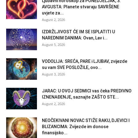
Ljubavni horoskop za PONEDJELJAK, 3.
AVGUSTA: Planete stvaraju SAVRŠENE
uvjete za...
August 2, 2026
IZDRŽLJIVOST ĆE IM SE ISPLATITI U
NAREDNIM DANIMA: Ovan, Lav i...
August 5, 2026
VODOLIJA: SREĆA, PARE i LJUBAV, zvijezde
su vam SVE POSLOŽILE, ovo...
August 3, 2026
JARAC: U OVOJ SEDMICI vas čeka PREDIVNO
IZNENAĐENJE, saznajte ZAŠTO STE...
August 2, 2026
NEOČEKIVANI NOVAC STIŽE RAKU, DJEVICI I
BLIZANCIMA: Zvijezde im donose
finansijsko...