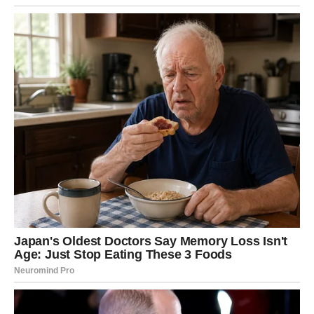
Posao i društveni odnosi:
Vrednost bez prilagođavanja
Na poslovnom planu, Vaga je često bila cenjena zbog
diplomatije, timskog duha i sposobnosti da spoji ljude.
Ipak, neretko si bio onaj koji daje najviše, a dobija
najmanje priznanja. Prošlost te je naučila da tvoja
sposobnost prilagođavanja ne znači da treba da se
potcenjuješ.
Sada ulaziš u zreliju fazu.
Postavljaš jasnije granice. Govoriš šta ti pripada. Biraš
saradnje u kojima postoji uzajamno poštovanje.
Univerzum reaguje na ovu promenu – dolaze prilike u
kojima si viđen, cenjen i poštovan bez potrebe da se
stalno dokazuješ.