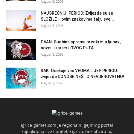
August 6, 2026
NAJSREĆNIJI PERIOD: Zvijezde su se
SLOŽILE – ovim znakovima šalju sve...
August 6, 2026
OVAN: Sudbina sprema preokret u ljubavi,
novcu i karijeri, OVOG PUTA...
August 6, 2026
RAK: Očekuje vas VEOMA LIJEP PERIOD,
zvijezde DONOSE NEŠTO NEVJEROVATNO!
August 7, 2026
igrice-games.com je regionalni gejming portal
koji okuplja sve ljubitelje igrica, bez obzira na