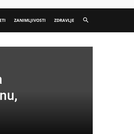
ETI
ZANIMLJIVOSTI
ZDRAVLJE
a
inu,