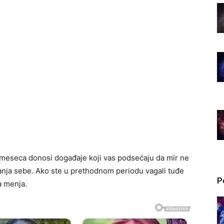
j meseca donosi događaje koji vas podsećaju da mir ne
vanja sebe. Ako ste u prethodnom periodu vagali tuđe
P
a menja.