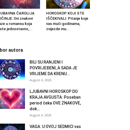
JUBAVNA ČAROLIJA
HOROSKOP KOJI STE
ČINJE: Ovi znakovi
IŠČEKIVALI: Pitanje koje
aze u romansu koja
vas muči godinama,
eće jednostavno,...
zvijezde mu...
zbor autora
BILI SU RANJENI I
POVRIJEĐENI, A SADA JE
VRIJEME DA KRENU...
August 4, 2026
LJUBAVNI HOROSKOP DO
KRAJA AVGUSTA: Poseban
period čeka OVE ZNAKOVE,
dok...
August 4, 2026
VAGA: U OVOJ SEDMICI vas