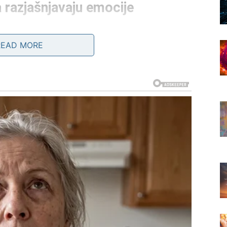
 razjašnjavaju emocije
oživljavaju iznenađenja koja razotkrivaju prave
READ MORE
oznanstvo koje dolazi onda kada ste prestali da
be za dokazivanjem. Privlačnost je suptilna, ali duboka.
ore koji menjaju dinamiku veze. Iznenađenje može biti
aća poverenje. Ako je veza bila u disbalansu, sada
ova ravnoteža, ili vi shvatate da je vreme da se povučete
a i razuma sada dobijaju odgovor koji ih smiruje.
 kroz saradnju
 saradnju, dogovor ili ponudu koja zahteva brzu, ali
reporuči, uključi u projekat ili ponudi ulogu koja vam