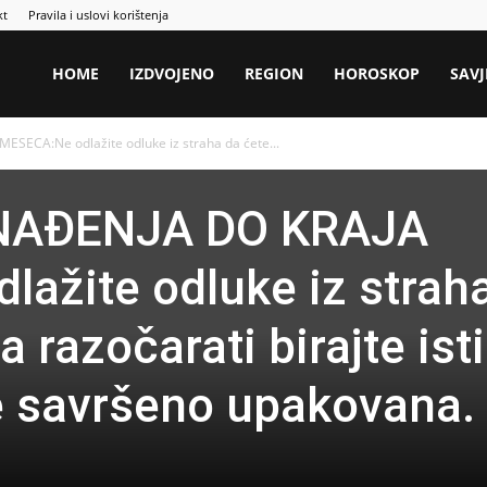
kt
Pravila i uslovi korištenja
HOME
IZDVOJENO
REGION
HOROSKOP
SAVJ
SECA:Ne odlažite odluke iz straha da ćete...
NAĐENJA DO KRAJA
ažite odluke iz strah
 razočarati birajte ist
je savršeno upakovana.