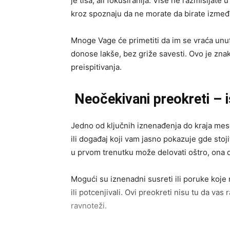
je tiša, ali fokusiranija. Više ne razmišljate
kroz spoznaju da ne morate da birate između 
Mnoge Vage će primetiti da im se vraća unut
donose lakše, bez griže savesti. Ovo je zna
preispitivanja.
Neočekivani preokreti – i
Jedno od ključnih iznenađenja do kraja mese
ili događaj koji vam jasno pokazuje gde stoji
u prvom trenutku može delovati oštro, ona
Mogući su iznenadni susreti ili poruke koje
ili potcenjivali. Ovi preokreti nisu tu da vas
ravnoteži.