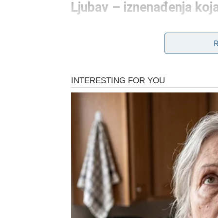
Ljubav – iznenađenja koja
Na emotivnom planu, Vage do kraja meseca d
namere. Ako ste slobodni, moguće je novo p
tražite. Ova osoba vas vidi i čuje, bez potre
Za zauzete Vage, kraj meseca donosi razgov
partnerova odluka, priznanje ili gest koji vr
dolazi trenutak istine – ili se uspostavlja n
sa dostojanstvom.
Vage koje su dugo bile rastrzane između src
Posao i ambicije – prilika
Na poslovnom planu, iznenađenja dolaze kroz
promišljenu odluku. Moguće je da vas neko p