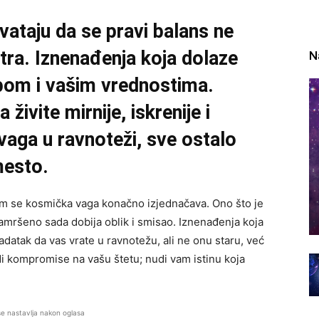
ataju da se pravi balans ne
nutra. Iznenađenja koja dolaze
N
obom i vašim vrednostima.
živite mirnije, iskrenije i
vaga u ravnoteži, sve ostalo
mesto.
em se kosmička vaga konačno izjednačava. Ono što je
amršeno sada dobija oblik i smisao. Iznenađenja koja
datak da vas vrate u ravnotežu, ali ne onu staru, već
di kompromise na vašu štetu; nudi vam istinu koja
se nastavlja nakon oglasa