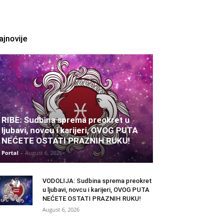
ajnovije
RIBE: Sudbina sprema preokret u
ljubavi, novcu i karijeri, OVOG PUTA
NEĆETE OSTATI PRAZNIH RUKU!
Portal
-
August 6, 2026
VODOLIJA: Sudbina sprema preokret
u ljubavi, novcu i karijeri, OVOG PUTA
NEĆETE OSTATI PRAZNIH RUKU!
August 6, 2026