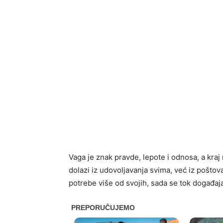
Vaga je znak pravde, lepote i odnosa, a kra
dolazi iz udovoljavanja svima, već iz pošto
potrebe više od svojih, sada se tok događaj