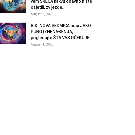
vam SREĆA kakvu odavno niste
osjetili, zvijezde...
August 6, 2026
BIK: NOVA SEDMICA nosi JAKO
PUNO IZNENAĐENJA,
pogledajte ŠTA VAS OČEKUJE!
August 1, 2026