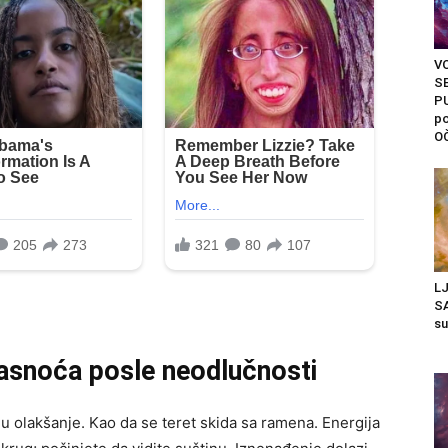
V
S
P
po
O
L
SA
su
jasnoća posle neodlučnosti
u olakšanje. Kao da se teret skidа sa ramena. Energija