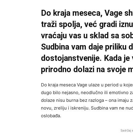
Do kraja meseca, Vage shv
traži spolja, već gradi iz
vraćaju vas u sklad sa s
Sudbina vam daje priliku da 
dostojanstvenije. Kada je 
prirodno dolazi na svoje 
Do kraja meseca Vage ulaze u period u koj
dugo bilo nejasno, neodlučno ili emotivno z
dolaze nisu burna bez razloga – ona imaju za
novu, zreliju i iskreniju. Sudbina vam ne nu
oslobađa.
Sadržaj 