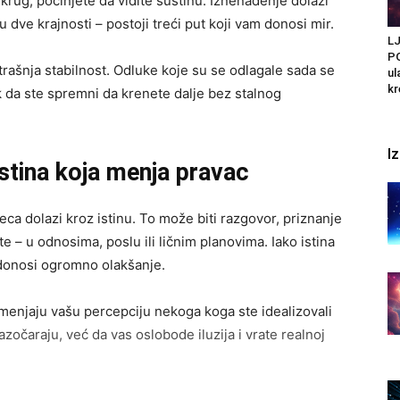
 u krug; počinjete da vidite suštinu. Iznenađenje dolazi
dve krajnosti – postoji treći put koji vam donosi mir.
L
PO
rašnja stabilnost. Odluke koje su se odlagale sada se
ul
kr
k da ste spremni da krenete dalje bez stalnog
I
stina koja menja pravac
ca dolazi kroz istinu. To može biti razgovor, priznanje
te – u odnosima, poslu ili ličnim planovima. Iako istina
 donosi ogromno olakšanje.
 menjaju vašu percepciju nekoga koga ste idealizovali
 razočaraju, već da vas oslobode iluzija i vrate realnoj