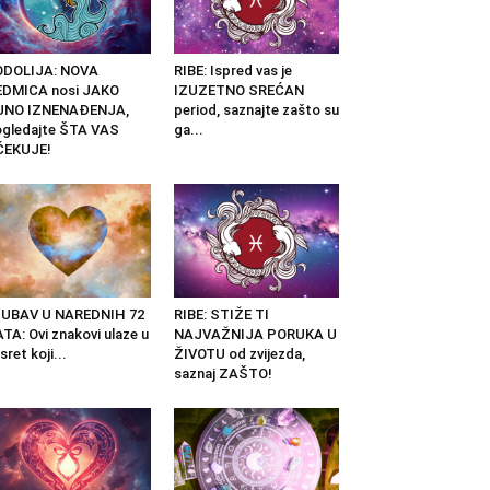
ODOLIJA: NOVA
RIBE: Ispred vas je
EDMICA nosi JAKO
IZUZETNO SREĆAN
UNO IZNENAĐENJA,
period, saznajte zašto su
gledajte ŠTA VAS
ga...
ČEKUJE!
JUBAV U NAREDNIH 72
RIBE: STIŽE TI
TA: Ovi znakovi ulaze u
NAJVAŽNIJA PORUKA U
sret koji...
ŽIVOTU od zvijezda,
saznaj ZAŠTO!