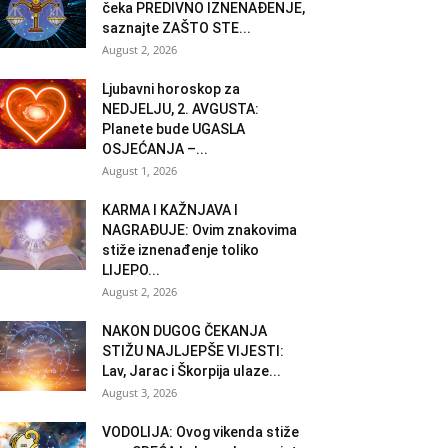
čeka PREDIVNO IZNENAĐENJE,
saznajte ZAŠTO STE...
August 2, 2026
Ljubavni horoskop za
NEDJELJU, 2. AVGUSTA:
Planete bude UGASLA
OSJEĆANJA –...
August 1, 2026
KARMA I KAŽNJAVA I
NAGRAĐUJE: Ovim znakovima
stiže iznenađenje toliko
LIJEPO...
August 2, 2026
NAKON DUGOG ČEKANJA
STIŽU NAJLJEPŠE VIJESTI:
Lav, Jarac i Škorpija ulaze...
August 3, 2026
VODOLIJA: Ovog vikenda stiže