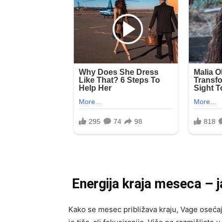
Energija kraja meseca – 
Kako se mesec približava kraju, Vage osećaj