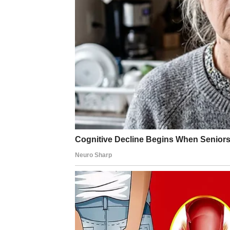
donosi veću vidljivost. Vaša diplomatska pri
Ako ste nezadovoljni trenutnom situacijom,
konflikta. Vage sada biraju pametno – ne sa
Finansije – balans se vra
Finansijski, iznenađenja su vezana za stabil
dogovor ili neočekivana pomoć. Iako možda n
veliku vrednost.
Ovo je dobar period za planiranje, pregovo
sigurnost. Izbegavajte impulsivne troškove –