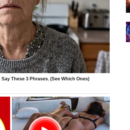
roda sada dolazi do izražaja.
 kraj meseca donosi priliku da promenite pravac bez
gorevaju mostove, već prelaze na stabilniju obalu.
ća
izaciju. To može biti rešavanje dugova, povoljan
ije reč o velikom dobitku, osećaj kontrole i mira ima
re i donošenje odluka koje dugoročno donose
 sada se isplati mudrost.