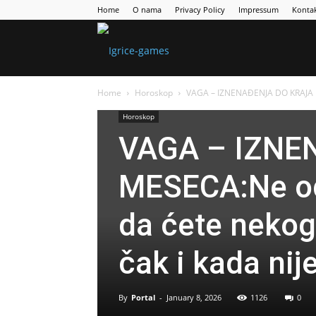
Home
O nama
Privacy Policy
Impressum
Konta
Games
Home
Horoskop
VAGA – IZNENAĐENJA DO KRAJA ME
Portal
Horoskop
VAGA – IZNE
MESECA:Ne odl
da ćete nekoga
čak i kada ni
By
Portal
-
January 8, 2026
1126
0