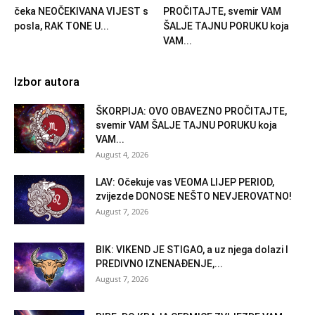
čeka NEOČEKIVANA VIJEST s
PROČITAJTE, svemir VAM
posla, RAK TONE U...
ŠALJE TAJNU PORUKU koja
VAM...
Izbor autora
ŠKORPIJA: OVO OBAVEZNO PROČITAJTE,
svemir VAM ŠALJE TAJNU PORUKU koja
VAM...
August 4, 2026
LAV: Očekuje vas VEOMA LIJEP PERIOD,
zvijezde DONOSE NEŠTO NEVJEROVATNO!
August 7, 2026
BIK: VIKEND JE STIGAO, a uz njega dolazi I
PREDIVNO IZNENAĐENJE,...
August 7, 2026