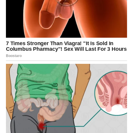
potpune sreće.
Pred vama su dani ispunjeni ljubavlju, razumijevanjem i
zajedničkim trenucima koje ćete dugo pamtiti.
Velika želja konačno postaje