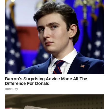
Zvijezde vam poručuju da vjerujete svojim odlukama, da
sa osmijehom prihvatite nove prilike i da ne odustajete od
svojih snova. Sudbina vam priprema razdoblje koje može
nadmašiti čak i vaša najveća očekivanja.
Ono što vas čeka nije prolazna radost, već početak
jednog izuzetnog životnog poglavlja u kojem ćete imati
mnogo razloga za zadovoljstvo, uspjeh, ljubav i iskrenu
sreću. Pred vama su dani koji će vam pokazati da poslije
svakog izazova dolazi nagrada koja vrijedi svakog
čekanja.