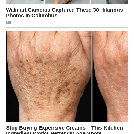
Lijepe vijesti stižu baš kada ih
najmanje očekujete
Pred vama su dani u kojima ćete dobiti informaciju koja
će vas iskreno usrećiti.
Može biti povezana sa poslom, finansijama, porodicom ili
privatnim planovima, ali će bez sumnje označiti početak
jednog mnogo ljepšeg životnog poglavlja.
Ta vijest donijeće vam novu energiju, vratiti optimizam i
potvrditi da se sve odvija upravo onako kako treba.
Vrijeme je da otvorite vrata sreći
Zvijezde jasno pokazuju da će naredni period biti
ispunjen pozitivnim promjenama.