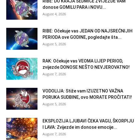
RIBE: DO KRAJA SEDMICE ZVIJEZDE VAM
donose GOMILU PARA i NOVU...
August 4, 2026
RIBE: Očekuje vas JEDAN OD NAJSREĆNIJIH
PERIODA ove GODINE, pogledajte šta...
August 5, 2026
RAK: Očekuje vas VEOMA LIJEP PERIOD,
zvijezde DONOSE NEŠTO NEVJEROVATNO!
August 7, 2026
VODOLIJA: Stiže vam IZUZETNO VAŽNA
PORUKA SUDBINE, ovo MORATE PROČITATI!
August 5, 2026
EKSPLOZIJA LJUBAVI ČEKA VAGU, ŠKORPIJU
I LAVA: Zvijezde im donose emocije...
August 7, 2026