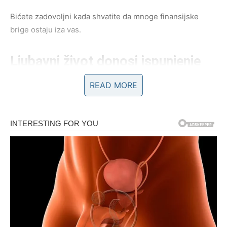
Bićete zadovoljni kada shvatite da mnoge finansijske
brige ostaju iza vas.
Ljubavni život donosi ispunjenje
srca
READ MORE
Na polju emocija očekuju vas posebni trenuci.
Ako ste slobodni, vrlo brzo biste mogli upoznati osobu
koja će vas osvojiti iskrenošću, pažnjom i toplinom. Već
od prvog susreta osjetićete posebnu povezanost koja
može prerasti u ozbiljan i stabilan odnos.
Ako ste zauzeti, odnos sa partnerom postaće mnogo
skladniji. Više nježnosti, iskrenih razgovora i zajedničkih
planova učvrstiće vašu vezu i donijeti vam osjećaj