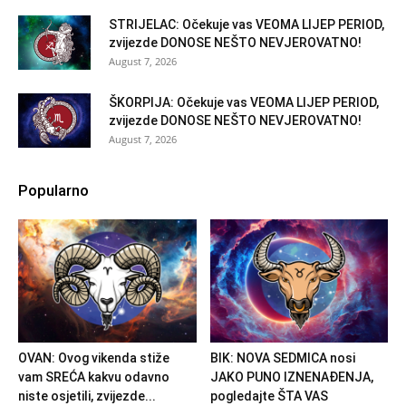
STRIJELAC: Očekuje vas VEOMA LIJEP PERIOD,
zvijezde DONOSE NEŠTO NEVJEROVATNO!
August 7, 2026
ŠKORPIJA: Očekuje vas VEOMA LIJEP PERIOD,
zvijezde DONOSE NEŠTO NEVJEROVATNO!
August 7, 2026
Popularno
OVAN: Ovog vikenda stiže
BIK: NOVA SEDMICA nosi
vam SREĆA kakvu odavno
JAKO PUNO IZNENAĐENJA,
niste osjetili, zvijezde...
pogledajte ŠTA VAS