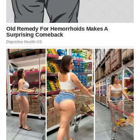
stvarnost
Postoji nešto što već dugo nosite u svom srcu.
Možda ste se više puta pitali da li će se taj san ikada
ostvariti, ali zvijezde sada jasno pokazuju da dolazi
vrijeme kada će se okolnosti početi razvijati upravo u
vašu korist.
Sudbina će vas povezati sa pravim ljudima i otvoriti vam
mogućnosti koje će vas dovesti do cilja kojem ste se
dugo nadali.
Kada pogledate unazad, shvatićete da nijedna prepreka
nije bila uzaludna i da vas je svako iskustvo pripremalo za
ovo posebno razdoblje.