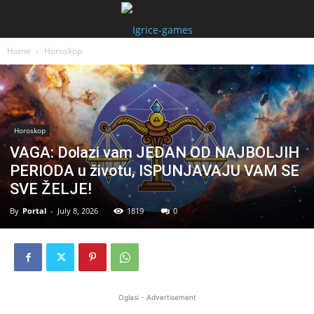
Home
Horoskop
Horoskop
VAGA: Dolazi vam JEDAN OD NAJBOLJIH
PERIODA u životu, ISPUNJAVAJU VAM SE
SVE ŽELJE!
By
Portal
-
July 8, 2026
1819
0
Oglasi - Advertisement