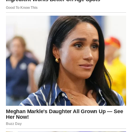
Pravi ljudi pojavljivaće se u pravom trenutku, mnoge
okolnosti razvijaće se u vašu korist, a svaki novi korak
vodiće vas bliže ostvarenju ciljeva koje dugo nosite u
sebi.
Nemojte dozvoliti da vas prošla razočaranja ili tuđa
mišljenja spriječe da prihvatite sve ono lijepo što vam
život donosi. Pred vama je razdoblje koje može
promijeniti mnogo toga nabolje.
Završna poruka zvijezda za Vagu
Dolazi vam jedan od najboljih perioda u životu. Poslovni
uspjesi, finansijska sigurnost, sreća u ljubavi i ostvarenje
velikih želja obilježiće vrijeme koje dolazi.