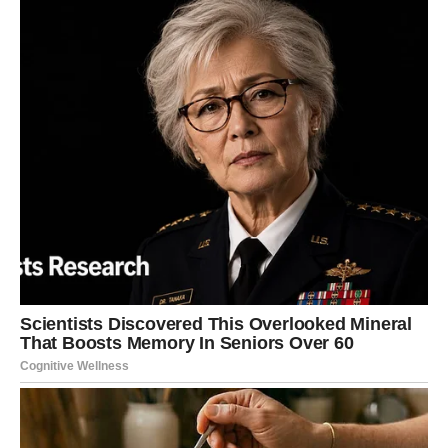
što će se događati oko vas. Upravo sutrašnji dan može
označiti početak jednog mnogo srećnijeg razdoblja u
kojem će se mnoge želje približiti ostvarenju, a vi ćete
shvatiti da vas sudbina vodi putem mira, ljubavi i velikog
zadovoljstva.