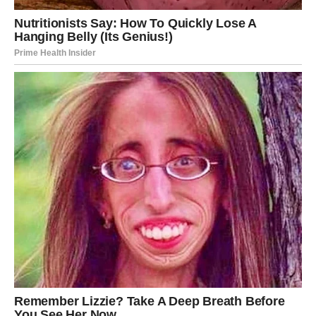
Vrijeme je da vjerujete sebi
Ako već neko vrijeme odgađate važnu odluku, sutra biste
mogli osjetiti da je pravi trenutak da krenete naprijed.
Ne čekajte savršene okolnosti. Dovoljno je da napravite
prvi korak, a ostale mogućnosti počeće same da se
otvaraju.
Zvijezde vas podržavaju u svemu što radite sa iskrenim
namjerama i dobrim srcem.
Zdravlje i raspoloženje
Bićete dobrog raspoloženja i puni pozitivne energije, ali
nemojte zaboraviti na odmor.