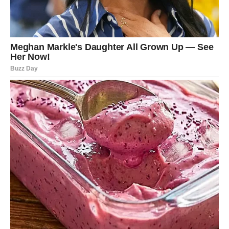
Obratite pažnju na znak koji vam
život šalje
Sutra ćete sasvim slučajno čuti riječi ili dobiti informaciju
koja će vas navesti da promijenite mišljenje o jednoj
važnoj situaciji.
Nemojte zanemariti taj trenutak. Zvijezde pokazuju da će
upravo kroz male znakove doći odgovor koji već dugo
tražite.
Vaša intuicija biće veoma izražena i pomoći će vam da
donesete ispravnu odluku.