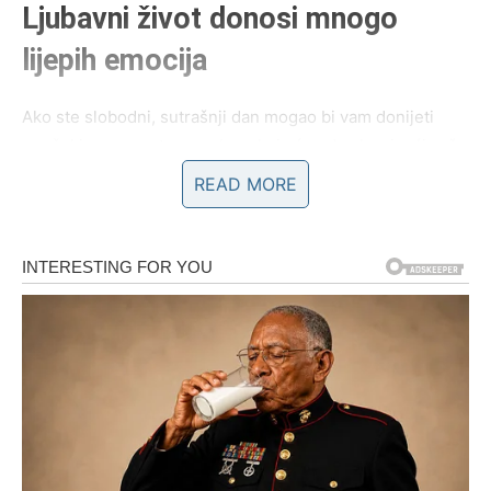
Ljubavni život donosi mnogo
lijepih emocija
Ako ste slobodni, sutrašnji dan mogao bi vam donijeti
neočekivan susret sa osobom koja će odmah privući vašu
pažnju. Iskren razgovor mogao bi biti početak nečega
READ MORE
mnogo ozbiljnijeg nego što sada možete zamisliti.
Ako ste zauzeti, partner će pokazati želju da provede više
vremena sa vama. Iskrenost, razumijevanje i nježne riječi
dodatno će učvrstiti vaš odnos.
Zvijezde vam poručuju da ne krijete osjećanja. Ono što
izgovorite iz srca donijeće vam mnogo sreće.
Porodica vam daje snagu