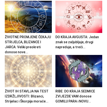
ŽIVOTNE PROMJENE ČEKAJU
DO KRAJA AVGUSTA: Jedan
STRIJELCA, BLIZANCE I
znak se zaljubljuje, drugi
JARCA: Veliki preokreti
napreduje, a treći...
donose nove...
ŽIVOT IH STAVLJA NA TEST
RIBE: DO KRAJA SEDMICE
IZDRŽLJIVOSTI: Blizanci,
ZVIJEZDE VAM donose
Strijelac i Škorpija moraće...
GOMILU PARA i NOVU...