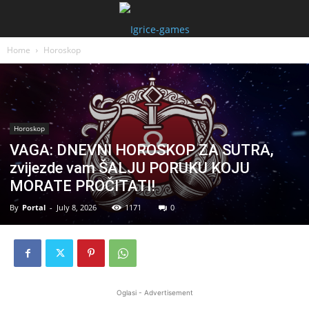
Home
Horoskop
Horoskop
VAGA: DNEVNI HOROSKOP ZA SUTRA,
zvijezde vam ŠALJU PORUKU KOJU
MORATE PROČITATI!
By
Portal
-
July 8, 2026
1171
0
Oglasi - Advertisement