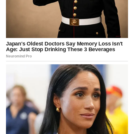
Jedan razgovor sa članom porodice mogao bi vam
pomoći da pronađete rješenje za pitanje koje vas već
neko vrijeme opterećuje.
Osjetićete koliko vam znači podrška ljudi koji vas iskreno
vole i koji su uvijek spremni da budu uz vas.
Veče provedeno u toploj porodičnoj atmosferi donijeće
vam osjećaj mira i sigurnosti.