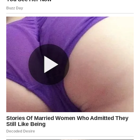
Previše obaveza moglo bi vas iscrpiti, zato pronađite
vrijeme za šetnju, opuštanje ili razgovor sa osobom koja
vas uvijek smiruje.
Ravnoteža između obaveza i odmora donijeće vam
osjećaj unutrašnjeg sklada.
Poruka zvijezda za kraj
Sutra vam donosi mnogo više nego što sada očekujete.
Pred vama su važni razgovori, lijepe vijesti, nove prilike i
mogućnost da donesete odluku koja će pozitivno
promijeniti vašu budućnost.
Zvijezde vam poručuju da vjerujete sebi, da ne dozvolite
da vas sitni izazovi obeshrabre i da pažljivo pratite sve