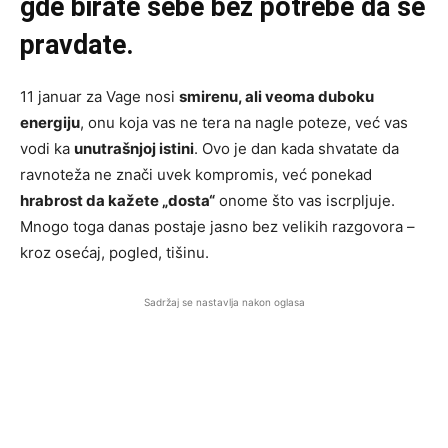
gde birate sebe bez potrebe da se
pravdate.
11 januar za Vage nosi
smirenu, ali veoma duboku
energiju
, onu koja vas ne tera na nagle poteze, već vas
vodi ka
unutrašnjoj istini
. Ovo je dan kada shvatate da
ravnoteža ne znači uvek kompromis, već ponekad
hrabrost da kažete „dosta“
onome što vas iscrpljuje.
Mnogo toga danas postaje jasno bez velikih razgovora –
kroz osećaj, pogled, tišinu.
Sadržaj se nastavlja nakon oglasa