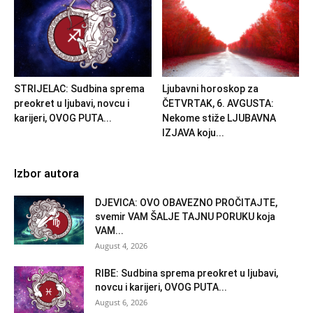
STRIJELAC: Sudbina sprema
Ljubavni horoskop za
preokret u ljubavi, novcu i
ČETVRTAK, 6. AVGUSTA:
karijeri, OVOG PUTA...
Nekome stiže LJUBAVNA
IZJAVA koju...
Izbor autora
DJEVICA: OVO OBAVEZNO PROČITAJTE,
svemir VAM ŠALJE TAJNU PORUKU koja
VAM...
August 4, 2026
RIBE: Sudbina sprema preokret u ljubavi,
novcu i karijeri, OVOG PUTA...
August 6, 2026