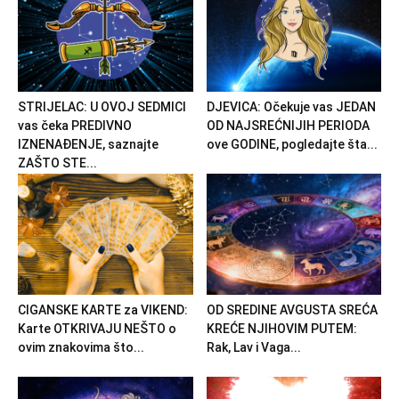
STRIJELAC: U OVOJ SEDMICI
DJEVICA: Očekuje vas JEDAN
vas čeka PREDIVNO
OD NAJSREĆNIJIH PERIODA
IZNENAĐENJE, saznajte
ove GODINE, pogledajte šta...
ZAŠTO STE...
CIGANSKE KARTE za VIKEND:
OD SREDINE AVGUSTA SREĆA
Karte OTKRIVAJU NEŠTO o
KREĆE NJIHOVIM PUTEM:
ovim znakovima što...
Rak, Lav i Vaga...