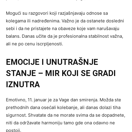
Mogući su razgovori koji razjašnjavaju odnose sa
kolegama ili nadređenima. Važno je da ostanete dosledni
sebi i da ne pristajete na obaveze koje vam narušavaju
balans. Danas učite da je profesionalna stabilnost važna,
ali ne po cenu iscrpljenosti.
EMOCIJE I UNUTRAŠNJE
STANJE – MIR KOJI SE GRADI
IZNUTRA
Emotivno, 11. januar je za Vage dan smirenja. Možda ste
prethodnih dana osećali kolebanje, ali danas dolazi tiha
sigurnost. Shvatate da ne morate svima da se dopadnete,
niti da održavate harmoniju tamo gde ona odavno ne
postoji.