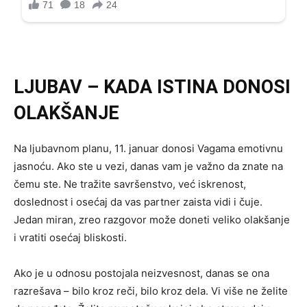
LJUBAV – KADA ISTINA DONOSI
OLAKŠANJE
Na ljubavnom planu, 11. januar donosi Vagama emotivnu
jasnoću. Ako ste u vezi, danas vam je važno da znate na
čemu ste. Ne tražite savršenstvo, već iskrenost,
doslednost i osećaj da vas partner zaista vidi i čuje.
Jedan miran, zreo razgovor može doneti veliko olakšanje
i vratiti osećaj bliskosti.
Ako je u odnosu postojala neizvesnost, danas se ona
razrešava – bilo kroz reči, bilo kroz dela. Vi više ne želite