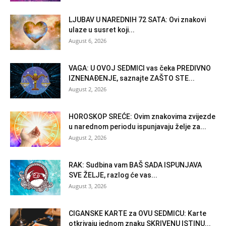
LJUBAV U NAREDNIH 72 SATA: Ovi znakovi
ulaze u susret koji...
August 6, 2026
VAGA: U OVOJ SEDMICI vas čeka PREDIVNO
IZNENAĐENJE, saznajte ZAŠTO STE...
August 2, 2026
HOROSKOP SREĆE: Ovim znakovima zvijezde
u narednom periodu ispunjavaju želje za...
August 2, 2026
RAK: Sudbina vam BAŠ SADA ISPUNJAVA
SVE ŽELJE, razlog će vas...
August 3, 2026
CIGANSKE KARTE za OVU SEDMICU: Karte
otkrivaju jednom znaku SKRIVENU ISTINU...