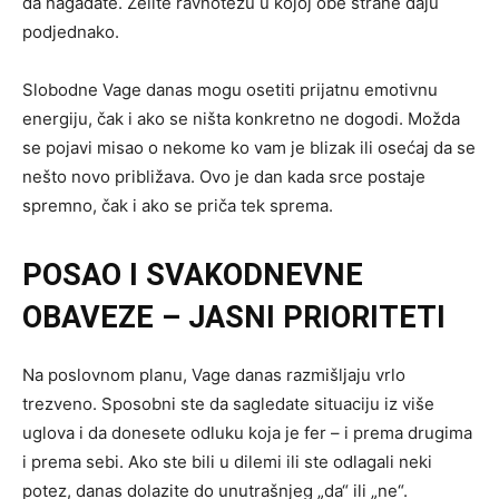
da nagađate. Želite ravnotežu u kojoj obe strane daju
podjednako.
Slobodne Vage danas mogu osetiti prijatnu emotivnu
energiju, čak i ako se ništa konkretno ne dogodi. Možda
se pojavi misao o nekome ko vam je blizak ili osećaj da se
nešto novo približava. Ovo je dan kada srce postaje
spremno, čak i ako se priča tek sprema.
POSAO I SVAKODNEVNE
OBAVEZE – JASNI PRIORITETI
Na poslovnom planu, Vage danas razmišljaju vrlo
trezveno. Sposobni ste da sagledate situaciju iz više
uglova i da donesete odluku koja je fer – i prema drugima
i prema sebi. Ako ste bili u dilemi ili ste odlagali neki
potez, danas dolazite do unutrašnjeg „da“ ili „ne“.