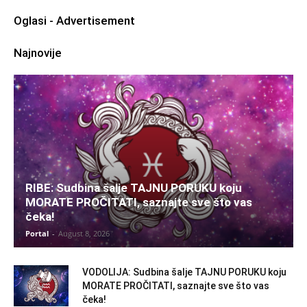
Oglasi - Advertisement
Najnovije
RIBE: Sudbina šalje TAJNU PORUKU koju
MORATE PROČITATI, saznajte sve što vas
čeka!
Portal
-
August 8, 2026
VODOLIJA: Sudbina šalje TAJNU PORUKU koju
MORATE PROČITATI, saznajte sve što vas
čeka!