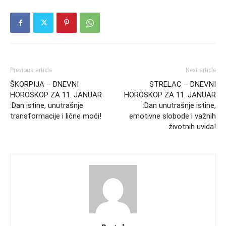
Previous article
Next article
ŠKORPIJA – DNEVNI
STRELAC – DNEVNI
HOROSKOP ZA 11. JANUAR
HOROSKOP ZA 11. JANUAR
:Dan istine, unutrašnje
:Dan unutrašnje istine,
transformacije i lične moći!
emotivne slobode i važnih
životnih uvida!