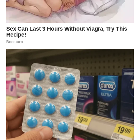
Ali prije nego otvorite vrata prošlosti, postavite sebi
nekoliko važnih pitanja:
Da li se ta osoba zaista promijenila?
Da li su nestali problemi koji su vas razdvojili?
Da li biste joj danas mogli vjerovati više nego nekada?
Odgovori na ta pitanja pokazaće vam pravi put.
AKO JOŠ UVIJEK POSTOJE
EMOCIJE
Za mnoge Vage ovaj povratak mogao bi biti veoma