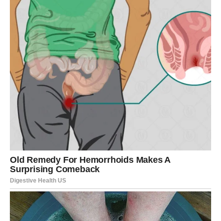
Možda pravi razlog zbog kojeg je došlo do prekida.
Možda osjećanja koja su bila skrivana.
Možda istinu koja mijenja način na koji gledate na cijelu
priču.
Kada to saznate, mnoge stvari će konačno dobiti smisao.
NAJVAŽNIJA PORUKA
ZVIJEZDA
Vage, bivša ljubav zaista sprema nešto što niste
očekivale.
Ali zvijezde vam poručuju da ostanete smirene i mudre.