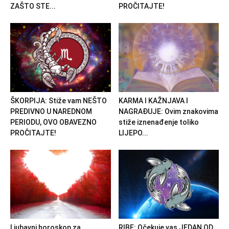
ZAŠTO STE...
PROČITAJTE!
ŠKORPIJA: Stiže vam NEŠTO
KARMA I KAŽNJAVA I
PREDIVNO U NAREDNOM
NAGRAĐUJE: Ovim znakovima
PERIODU, OVO OBAVEZNO
stiže iznenađenje toliko
PROČITAJTE!
LIJEPO...
Ljubavni horoskop za
RIBE: Očekuje vas JEDAN OD