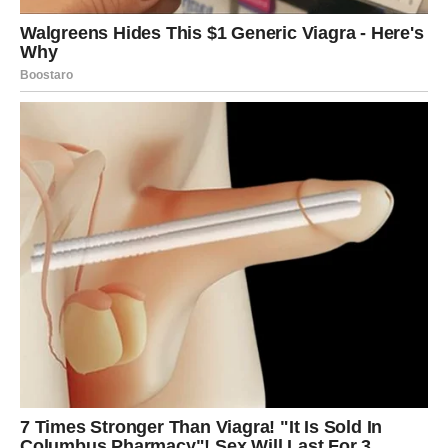
emotivan.
Mogući su iskreni razgovori.
Priznanja koja dugo nisu bila izgovorena.
Izvinjenja.
Pa čak i pokušaj obnove veze.
Zvijezde pokazuju da postoji mogućnost novog početka,
ali samo ako obje strane iskreno žele graditi nešto
drugačije od onoga što je bilo ranije.
AKO STE VEĆ PRONAŠLE SVOJU
SREĆU