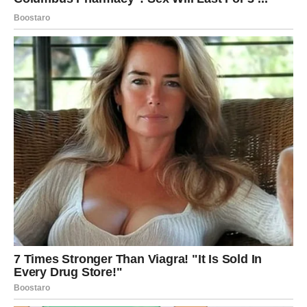
Ako ste krenule dalje i pronašle unutrašnji mir, nemojte
dozvoliti da vas prošlost zbuni.
Ponekad se bivše ljubavi vraćaju samo da biste konačno
shvatile koliko ste sazrele.
Koliko ste ojačale.
Koliko danas više cijenite sebe.
I to je veoma važna lekcija.
JEDNA ISTINA USKORO IZLAZI
NA VIDJELO
Vrlo brzo mogli biste saznati nešto što ranije niste znale.