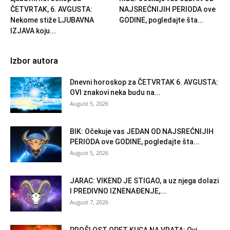
ČETVRTAK, 6. AVGUSTA:
NAJSREĆNIJIH PERIODA ove
Nekome stiže LJUBAVNA
GODINE, pogledajte šta...
IZJAVA koju...
Izbor autora
Dnevni horoskop za ČETVRTAK 6. AVGUSTA:
OVI znakovi neka budu na...
August 5, 2026
BIK: Očekuje vas JEDAN OD NAJSREĆNIJIH
PERIODA ove GODINE, pogledajte šta...
August 5, 2026
JARAC: VIKEND JE STIGAO, a uz njega dolazi
I PREDIVNO IZNENAĐENJE,...
August 7, 2026