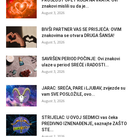
PROŠLOST OPET KUCA NA VRATA: Ovi
znakovi mislili su da je...
August 3, 2026
BIVŠI PARTNER VAS SE PRISJEĆA: OVIM
znakovima se otvara DRUGA ŠANSA!
August 5, 2026
SAVRŠEN PERIOD POČINJE: Ovi znakovi
ulaze u period SREĆE i RADOSTI...
August 3, 2026
JARAC: SREĆA, PARE i LJUBAV, zvijezde su
vam SVE POSLOŽILE, ovo...
August 3, 2026
STRIJELAC: U OVOJ SEDMICI vas čeka
PREDIVNO IZNENAĐENJE, saznajte ZAŠTO
STE...
August 2, 2026