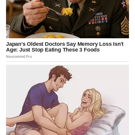
ŠTA TREBA DA RADITE?
Zvijezde vam savjetuju da ne donosite odluke iz
sažaljenja, nostalgije ili usamljenosti.
Vage imaju veliko srce i često žele svima pružiti novu
šansu.