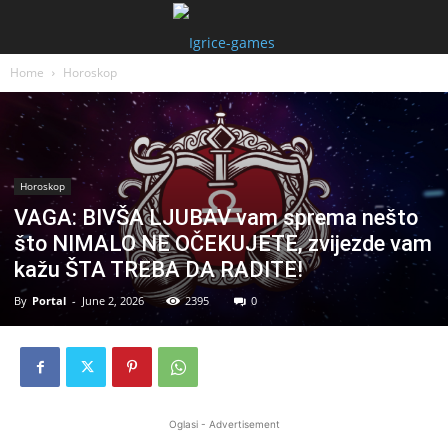
Home
Horoskop
Horoskop
VAGA: BIVŠA LJUBAV vam sprema nešto
što NIMALO NE OČEKUJETE, zvijezde vam
kažu ŠTA TREBA DA RADITE!
By
Portal
-
June 2, 2026
2395
0
Oglasi - Advertisement