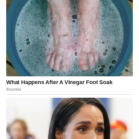
Ne vjerujte samo riječima.
Posmatrajte postupke.
Ne vraćajte se prošlosti samo zato što vam je poznata.
Vraćajte se samo ako vidite budućnost koja može biti
bolja od svega što je bilo prije.
Jer ono što dolazi može biti prilika za ljubav koja je
sazrela kroz vrijeme.
Ali može biti i posljednja lekcija koja vam pomaže da
zatvorite jedno poglavlje i otvorite srce za novu sreću.
Sudbina vam uskoro donosi odgovore.