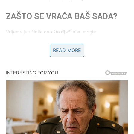
ZAŠTO SE VRAĆA BAŠ SADA?
Vrijeme je učinilo ono što riječi nisu mogle.
Pokazalo je toj osobi koliko ste bili posebni.
READ MORE
Koliko ste unosili mira, nježnosti i razumijevanja u njen
život.
Mnogi ljudi dolaze i odlaze, ali neke osobe ostavljaju trag
koji se ne briše lako.
Vi ste upravo takva osoba.
I zato se sada javlja želja za povratkom.