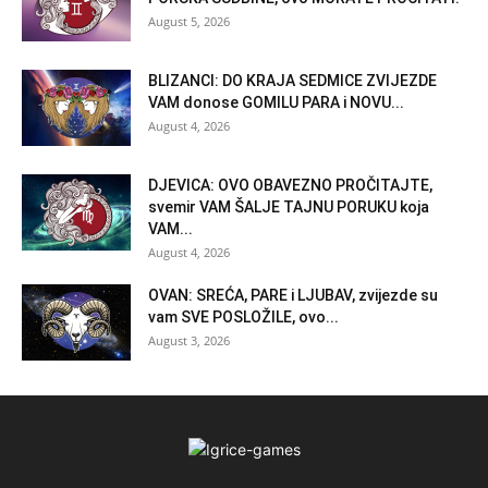
August 5, 2026
BLIZANCI: DO KRAJA SEDMICE ZVIJEZDE
VAM donose GOMILU PARA i NOVU...
August 4, 2026
DJEVICA: OVO OBAVEZNO PROČITAJTE,
svemir VAM ŠALJE TAJNU PORUKU koja
VAM...
August 4, 2026
OVAN: SREĆA, PARE i LJUBAV, zvijezde su
vam SVE POSLOŽILE, ovo...
August 3, 2026