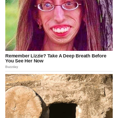
RIBE
Dan donosi emotivnu dubinu. Možete se suočiti sa nečim
što ste dugo potiskivali. Na poslu – kreativnost vam
pomaže da rešite problem.
U ljubavi – nežnost i bliskost dominiraju. Ako ste sami,
moguć je susret koji deluje sudbinski.
Slušajte intuiciju – danas vas vodi pravim putem.