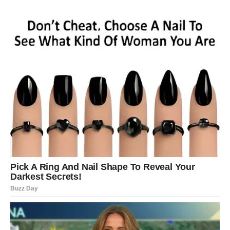
STRELAC
Dan donosi želju za promenom. Moguća je nova ideja ili
poziv koji vas inspiriše. Ne odbacujte priliku pre nego što
je razmotrite.
U ljubavi – spontani susret može probuditi leptiriće. Ako
ste u vezi, planirajte zajedničku aktivnost.
Energija dobra, ali potrebna je disciplina.
JARAC
Fokusirani ste na posao i dugoročne ciljeve. Dan je
povoljan za važne odluke i planiranje finansija.