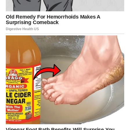
DEVICA
Dan je idealan za organizaciju. Završavate obaveze koje
su se gomilale. Moguć je razgovor sa nadređenima koji
vam ide u korist.
U ljubavi – partner traži više spontanosti. Ako ste sami,
neko vas posmatra već neko vreme, ali čeka pravi
trenutak.
Obratite pažnju na ishranu i unos tečnosti.
VAGA
Utorak stavlja fokus na odnose. Moguće je da ćete morati
da izbalansirate tuđe zahteve i svoje potrebe.