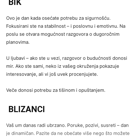
BIK
Ovo je dan kada osećate potrebu za sigurnošću.
Fokusirani ste na stabilnost – i poslovnu i emotivnu. Na
poslu se otvara mogućnost razgovora o dugoročnim
planovima.
U ljubavi – ako ste u vezi, razgovor o budućnosti donosi
mir. Ako ste sami, neko iz vašeg okruženja pokazuje
interesovanje, ali vi još uvek procenjujete.
Veče donosi potrebu za tišinom i opuštanjem.
BLIZANCI
Vaš um danas radi ubrzano. Poruke, pozivi, susreti – dan
je dinamičan. Pazite da ne obećate više nego što možete