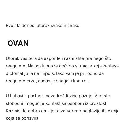
Evo šta donosi utorak svakom znaku:
OVAN
Utorak vas tera da usporite i razmislite pre nego što
reagujete. Na poslu može doći do situacije koja zahteva
diplomatiju, a ne impuls. Iako vam je prirodno da
reagujete brzo, danas je snaga u kontroli.
U ljubavi – partner može tražiti više pažnje. Ako ste
slobodni, moguć je kontakt sa osobom iz prošlosti.
Razmislite dobro da li je to zatvoreno poglavlje ili lekcija
koja se ponavlja.