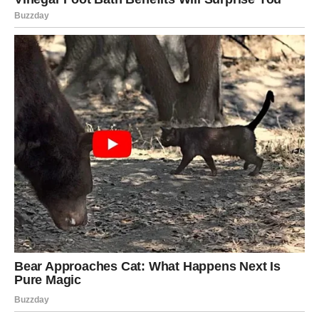
U ljubavi – iskren razgovor rešava sumnje. Ako ste
slobodni, moguće je novo poznanstvo koje počinje kao
prijateljstvo.
Veče donosi potrebu za harmonijom i lepim ambijentom.
ŠKORPIJA
Intuicija vam je pojačana. Osećate šta se dešava iza
kulisa. Na poslu možete otkriti informaciju koja vam daje
prednost.
U ljubavi – strast je naglašena, ali i posesivnost. Pazite da
ne reagujete previše burno.
Finansijski oprez je savet dana.