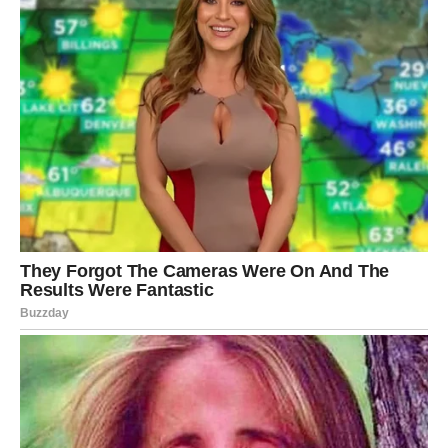
U ljubavi – partner želi više topline. Ako ste slobodni,
neko ozbiljan ulazi u vaš život, ali polako.
Ne zaboravite da napravite pauzu – ne morate sve sami.
VODOLIJA
Originalne ideje dolaze do izražaja. Moguće je da ćete
predložiti nešto što drugi nisu ni razmatrali.
U ljubavi – potreba za slobodom može izazvati manju
napetost u vezi. Ako ste sami, privlači vas neko drugačiji.
Mentalna energija jaka – ali pazite na iscrpljenost.