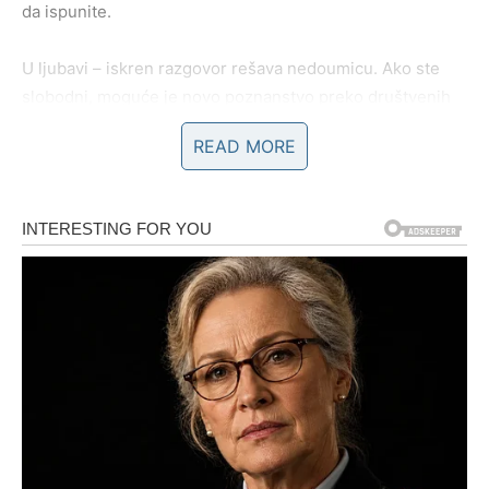
da ispunite.
U ljubavi – iskren razgovor rešava nedoumicu. Ako ste
slobodni, moguće je novo poznanstvo preko društvenih
mreža ili poslovnog kontakta.
READ MORE
Nemojte zanemariti odmor – mentalni umor se lako
nakupi.
RAK
Emocije su danas naglašene. Možete biti osetljiviji nego
inače. Na poslu se traži vaša posvećenost, ali pazite da
ne preuzmete tuđe obaveze.
U ljubavi – partner primećuje vašu promenu
raspoloženja. Ako ste slobodni, razmišljate o osobi koja