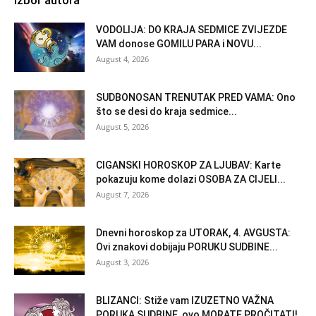
VODOLIJA: DO KRAJA SEDMICE ZVIJEZDE
VAM donose GOMILU PARA i NOVU...
August 4, 2026
SUDBONOSAN TRENUTAK PRED VAMA: Ono
što se desi do kraja sedmice...
August 5, 2026
CIGANSKI HOROSKOP ZA LJUBAV: Karte
pokazuju kome dolazi OSOBA ZA CIJELI...
August 7, 2026
Dnevni horoskop za UTORAK, 4. AVGUSTA:
Ovi znakovi dobijaju PORUKU SUDBINE...
August 3, 2026
BLIZANCI: Stiže vam IZUZETNO VAŽNA
PORUKA SUDBINE, ovo MORATE PROČITATI!