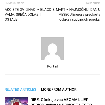
Previous article
Next article
AKO STE OVI ZNACI – BLAGO
3. MART – NAJMOĆNIJI DAN U
VAMA: SREĆA DOLAZI I
MESECU:Energija preokreta
OSTAJЕ!
odluka i sudbinskih poruka.
Portal
RELATED ARTICLES
MORE FROM AUTHOR
RIBE: Očekuje vas VEOMA LIJEP