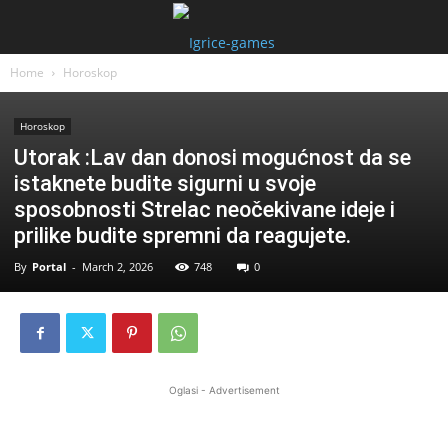
Home
Horoskop
Horoskop
Utorak :Lav dan donosi mogućnost da se
istaknete budite sigurni u svoje
sposobnosti Strelac neočekivane ideje i
prilike budite spremni da reagujete.
By
Portal
-
March 2, 2026
748
0
Oglasi - Advertisement