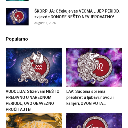
ŠKORPIJA: Očekuje vas VEOMA LIJEP PERIOD,
zvijezde DONOSE NEŠTO NEVJEROVATNO!
August 7, 2026
Popularno
VODOLIJA: Stiže vam NEŠTO
LAV: Sudbina sprema
PREDIVNO U NAREDNOM
preokret u ljubavi, novcu i
PERIODU, OVO OBAVEZNO
karijeri, OVOG PUTA...
PROČITAJTE!