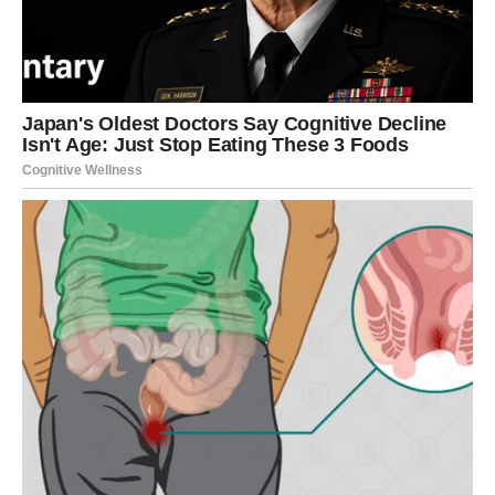
vam je nekada značila mnogo.
Veče donosi introspekciju i potrebu da se povučete.
LAV
Utorak vam donosi priliku da se istaknete. Moguće je
priznanje ili pohvala na poslu. Iskoristite dan za
pokretanje ideje koju već dugo planirate.
U ljubavi – privlačite pažnju gde god se pojavite. Ako ste
u vezi, strast je naglašena. Ako ste slobodni – flert je
gotovo neizbežan.
Energija jaka, ali ne preterujte sa tempom.