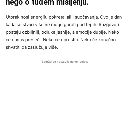
nego o tuđem mišljenju.
Utorak nosi energiju pokreta, ali i suočavanja. Ovo je dan
kada se stvari više ne mogu gurati pod tepih. Razgovori
postaju ozbiljniji, odluke jasnije, a emocije dublje. Neko
će danas preseći. Neko će oprostiti. Neko će konačno
shvatiti da zaslužuje više.
Sadržaj se nastavlja nakon oglasa