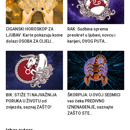
CIGANSKI HOROSKOP ZA
RAK: Sudbina sprema
LJUBAV: Karte pokazuju kome
preokret u ljubavi, novcu i
dolazi OSOBA ZA CIJELI...
karijeri, OVOG PUTA...
BIK: STIŽE TI NAJVAŽNIJA
ŠKORPIJA: U OVOJ SEDMICI
PORUKA U ŽIVOTU od
vas čeka PREDIVNO
zvijezda, saznaj ZAŠTO!
IZNENAĐENJE, saznajte
ZAŠTO STE...
Izbor autora