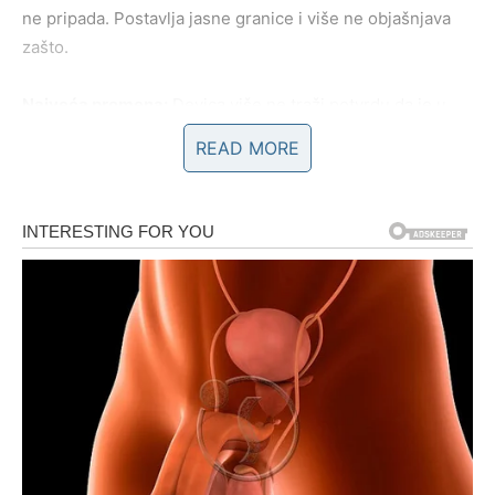
ne pripada. Postavlja jasne granice i više ne objašnjava
zašto.
Najveća promena:
Devica više ne traži potvrdu da je u
pravu. Ona
zna
.
READ MORE
Poruka za Devicu:
niste strogi – samo ste prestali da
pristajete na laž prerušenu u „razumevanje“.
ŠKORPIJA – KADA MASKE
PADNU, POVRATKA NEMA
Škorpija je znak koji istinu uvek oseća pre nego što je
vidi. Intuicija joj nikada ne greši, ali je često čekala – da se
stvari same pokažu, da se karte same okrenu. Taj
trenutak sada dolazi. I on je
nepovratan
.