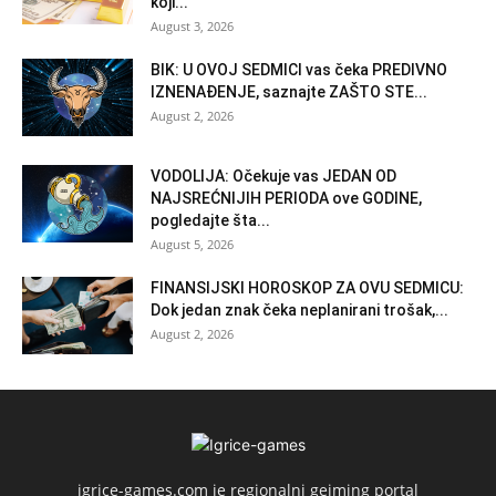
koji...
August 3, 2026
BIK: U OVOJ SEDMICI vas čeka PREDIVNO
IZNENAĐENJE, saznajte ZAŠTO STE...
August 2, 2026
VODOLIJA: Očekuje vas JEDAN OD
NAJSREĆNIJIH PERIODA ove GODINE,
pogledajte šta...
August 5, 2026
FINANSIJSKI HOROSKOP ZA OVU SEDMICU:
Dok jedan znak čeka neplanirani trošak,...
August 2, 2026
igrice-games.com je regionalni gejming portal