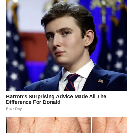
On ne pravi scene. Ne raspravlja se. Ne objašnjava.
Jednostavno –
povlači granicu
. I ona je čvrsta.
Na poslovnom planu, Jarac prestaje da bude oslonac
onima koji ga ne poštuju. Više ne prihvata dogovore koji
nemaju jasne temelje i ne veruje rečima bez dela. Ako
vidi da nešto nema integritet – izlazi iz toga, čak i ako je
ulagao godinama.
U privatnom životu, Jarac više ne ostaje iz dužnosti ili
navike. Ako nema iskrenosti i uzajamnog poštovanja – on
odlazi, ali sa dostojanstvom koje se pamti.
Najveća snaga Jarca u ovom periodu:
mir koji dolazi
kada prestanete da se dokazujete pogrešnim ljudima.