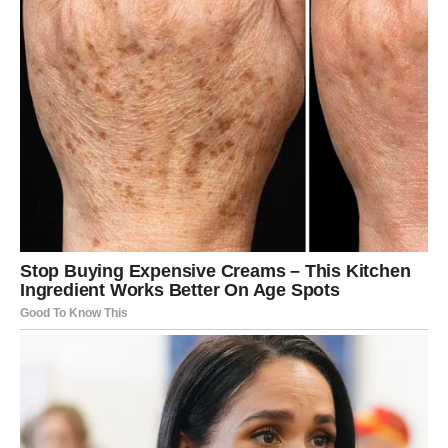
Poruka za Jarca:
ne gubite ništa vredno. Samo čistite put
ka onome što jeste.