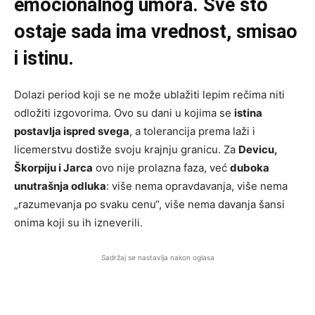
emocionalnog umora. Sve što
ostaje sada ima vrednost, smisao
i istinu.
Dolazi period koji se ne može ublažiti lepim rečima niti
odložiti izgovorima. Ovo su dani u kojima se
istina
postavlja ispred svega
, a tolerancija prema laži i
licemerstvu dostiže svoju krajnju granicu. Za
Devicu,
Škorpiju i Jarca
ovo nije prolazna faza, već
duboka
unutrašnja odluka
: više nema opravdavanja, više nema
„razumevanja po svaku cenu“, više nema davanja šansi
onima koji su ih izneverili.
Sadržaj se nastavlja nakon oglasa