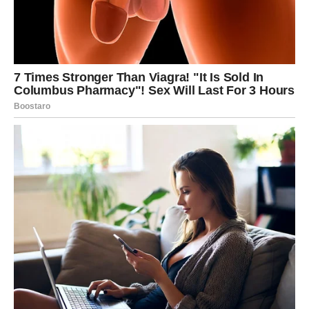
U životu Škorpije više nema prostora za:
skrivene motive
emocionalne manipulacije
lažnu lojalnost
igre moći
Ovo je period u kojem Škorpija
skida maske drugima
, ali
i sebi. Prestaje da se pretvara da ne vidi ono što je
očigledno. Prestaje da testira ljude – jer su se sami
razotkrili. I tada dolazi rez. Tih. Konačan. Bez drame.
Na ljubavnom planu, istina izlazi na videlo – i to brzo. Ako