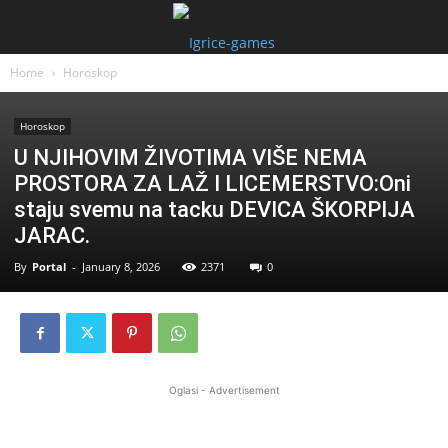
Home
Horoskop
Horoskop
U NJIHOVIM ŽIVOTIMA VIŠE NEMA
PROSTORA ZA LAŽ I LICEMERSTVO:Oni
staju svemu na tacku DEVICA ŠKORPIJA
JARAC.
By
Portal
-
January 8, 2026
2371
0
Oglasi - Advertisement