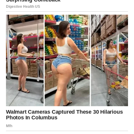
INTEGRITET ISPRED SVEGA
Jarčevi su dugo nosili težinu sveta na svojim plećima.
Ćutali su, radili, trpeli i verovali da će se sve ispraviti kroz
vreme i rezultate. Međutim, dolazi trenutak kada Jarac
shvata da
ni uspeh nema smisla ako je okružen lažima
.
Ovo je period u kojem Jarac više ne pristaje na:
prazna obećanja
lažne autoritete
neiskrene odnose
licemerstvo upakovano u profesionalnost