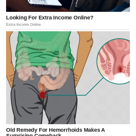
je odnos bio iskren, sada se produbljuje i postaje snažniji
nego ikada. Ako je bio zasnovan na kontroli, tajnama ili
poluistinama – Škorpija se povlači bez objašnjenja. I tu
nema pregovora.
Na poslovnom planu, Škorpija više ne pristaje na
zakulisne igre. Ljudi koji su pokušavali da manipulišu
informacijama ili koriste njenu snagu – ostaju bez nje.
Škorpija ne traži osvetu. Ona traži
čist prostor
.
Ključna istina:
kada Škorpija stavi tačku, to nije kraj – to je
oslobađanje.
Poruka za Škorpiju:
istina vam ne oduzima ništa vredno.
Ona uklanja sve što to nikada nije ni bilo.
JARAC – DOSTOJANSTVO I