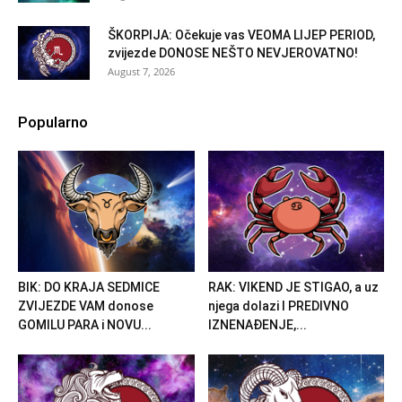
ŠKORPIJA: Očekuje vas VEOMA LIJEP PERIOD,
zvijezde DONOSE NEŠTO NEVJEROVATNO!
August 7, 2026
Popularno
BIK: DO KRAJA SEDMICE
RAK: VIKEND JE STIGAO, a uz
ZVIJEZDE VAM donose
njega dolazi I PREDIVNO
GOMILU PARA i NOVU...
IZNENAĐENJE,...