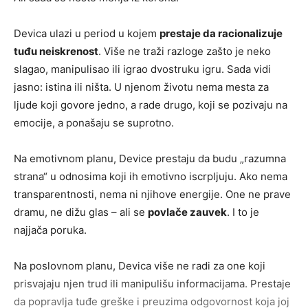
Devica ulazi u period u kojem
prestaje da racionalizuje
tuđu neiskrenost
. Više ne traži razloge zašto je neko
slagao, manipulisao ili igrao dvostruku igru. Sada vidi
jasno: istina ili ništa. U njenom životu nema mesta za
ljude koji govore jedno, a rade drugo, koji se pozivaju na
emocije, a ponašaju se suprotno.
Na emotivnom planu, Device prestaju da budu „razumna
strana“ u odnosima koji ih emotivno iscrpljuju. Ako nema
transparentnosti, nema ni njihove energije. One ne prave
dramu, ne dižu glas – ali se
povlače zauvek
. I to je
najjača poruka.
Na poslovnom planu, Devica više ne radi za one koji
prisvajaju njen trud ili manipulišu informacijama. Prestaje
da popravlja tuđe greške i preuzima odgovornost koja joj