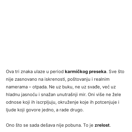
Ova tri znaka ulaze u period
karmičkog preseka
. Sve što
nije zasnovano na iskrenosti, poštovanju i realnim
namerama – otpada. Ne uz buku, ne uz svađe, već uz
hladnu jasnoću i snažan unutrašnji mir. Oni više ne žele
odnose koji ih iscrpljuju, okruženje koje ih potcenjuje i
ljude koji govore jedno, a rade drugo.
Ono što se sada dešava nije pobuna. To je
zrelost
.