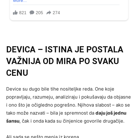
DEVICA – ISTINA JE POSTALA
VAŽNIJA OD MIRA PO SVAKU
CENU
Device su dugo bile tihe nositeljke reda. One koje
popravljaju, razumeju, analiziraju i pokušavaju da objasne
i ono što je očigledno pogrešno. Njihova slabost – ako se
tako može nazvati – bila je spremnost da
daju još jednu
šansu
, čak i onda kada su činjenice govorile drugačije.
Ali sada se nešto menja iz korena.