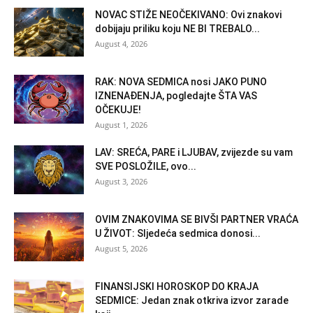
NOVAC STIŽE NEOČEKIVANO: Ovi znakovi
dobijaju priliku koju NE BI TREBALO...
August 4, 2026
RAK: NOVA SEDMICA nosi JAKO PUNO
IZNENAĐENJA, pogledajte ŠTA VAS
OČEKUJE!
August 1, 2026
LAV: SREĆA, PARE i LJUBAV, zvijezde su vam
SVE POSLOŽILE, ovo...
August 3, 2026
OVIM ZNAKOVIMA SE BIVŠI PARTNER VRAĆA
U ŽIVOT: Sljedeća sedmica donosi...
August 5, 2026
FINANSIJSKI HOROSKOP DO KRAJA
SEDMICE: Jedan znak otkriva izvor zarade