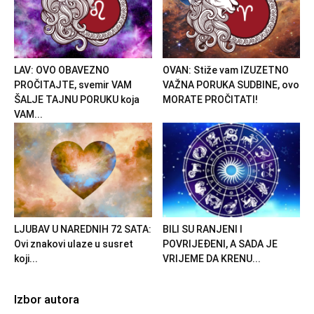
LAV: OVO OBAVEZNO
OVAN: Stiže vam IZUZETNO
PROČITAJTE, svemir VAM
VAŽNA PORUKA SUDBINE, ovo
ŠALJE TAJNU PORUKU koja
MORATE PROČITATI!
VAM...
LJUBAV U NAREDNIH 72 SATA:
BILI SU RANJENI I
Ovi znakovi ulaze u susret
POVRIJEĐENI, A SADA JE
koji...
VRIJEME DA KRENU...
Izbor autora