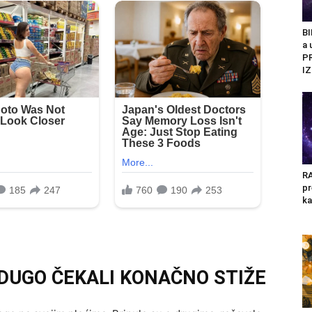
BI
a 
P
IZ
RA
pr
ka
 DUGO ČEKALI KONAČNO STIŽE