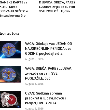
IGANSKE KARTE za
DJEVICA: SREĆA, PARE i
KEND: Karte
LJUBAV, zvijezde su vam
TKRIVAJU NEŠTO o
SVE POSLOŽILE, ovo...
im znakovima što...
zbor autora
VAGA: Očekuje vas JEDAN OD
NAJSREĆNIJIH PERIODA ove
GODINE, pogledajte šta...
August 5, 2026
VAGA: SREĆA, PARE i LJUBAV,
zvijezde su vam SVE
POSLOŽILE, ovo...
August 3, 2026
OVAN: Sudbina sprema
preokret u ljubavi, novcu i
karijeri, OVOG PUTA...
August 6, 2026