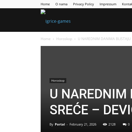
Home
O nama
Privacy Policy
Impressum
Konta
Games
Home
Horoskop
U NAREDNIM DANIMA BLISTAJU OD
Portal
Horoskop
U NAREDNIM 
SREĆE – DEVIC
By
Portal
-
February 21, 2026
2128
0