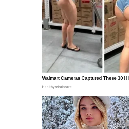
Rak je znak koji voli duboko i bez zadrške. 
razmišljali o starim ranama ili osećali nostal
U narednim danima, emocije se stabilizuju. D
ili prijatelje. Neko vam pokazuje da niste s
Za mnoge Rakove, ovo je period u kojem se o
možda nova ljubavna prilika, možda važna o
Na poslovnom planu, dolazi priznanje za trud.
Vaša sreća neće biti bučna – ona će biti dubok