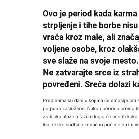
Ovo je period kada karma 
strpljenje i tihe borbe ni
vraća kroz male, ali znač
voljene osobe, kroz olakš
sve slaže na svoje mesto.
Ne zatvarajte srce iz stra
povređeni. Sreća dolazi ka
Pred nama su dani u kojima će emocije biti s
potpuno zaslužene. Nakon perioda preispitiva
Zodijaka ulaze u fazu u kojoj će osetiti kak
lice i kako sudbina konačno počinje da im v