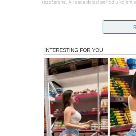
razočarane. Ali sada dolazi period u kojem s
U narednim danima, Ribe mogu doživeti emoti
koji menja sve. Neko se vraća sa iskrenim n
pokazuje da ljubav ne mora da boli.
Vaša intuicija je snažna i vodi vas ka pravi
vas sada vodi ka sreći.
Finansijski aspekt takođe može doneti olakš
problema ili prilika koja otvara vrata stabilno
Ribe će blistati jer će konačno shvatiti da su
RAK – SRCE VAM SE PU