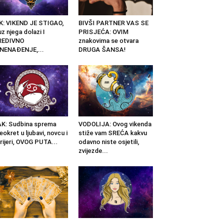
K: VIKEND JE STIGAO,
BIVŠI PARTNER VAS SE
uz njega dolazi I
PRISJEĆA: OVIM
REDIVNO
znakovima se otvara
NENAĐENJE,...
DRUGA ŠANSA!
K: Sudbina sprema
VODOLIJA: Ovog vikenda
eokret u ljubavi, novcu i
stiže vam SREĆA kakvu
rijeri, OVOG PUTA...
odavno niste osjetili,
zvijezde...