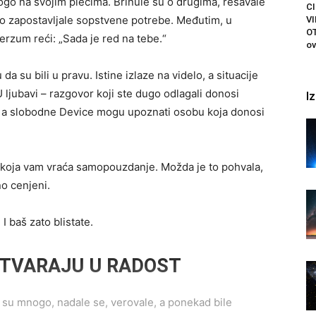
o na svojim plećima. Brinule su o drugima, rešavale
C
sto zapostavljale sopstvene potrebe. Međutim, u
VI
O
rzum reći: „Sada je red na tebe.“
ov
 su bili u pravu. Istine izlaze na videlo, a situacije
U ljubavi – razgovor koji ste dugo odlagali donosi
I
, a slobodne Device mogu upoznati osobu koja donosi
t koja vam vraća samopouzdanje. Možda je to pohvala,
o cenjeni.
I baš zato blistate.
ETVARAJU U RADOST
 su mnogo, nadale se, verovale, a ponekad bile