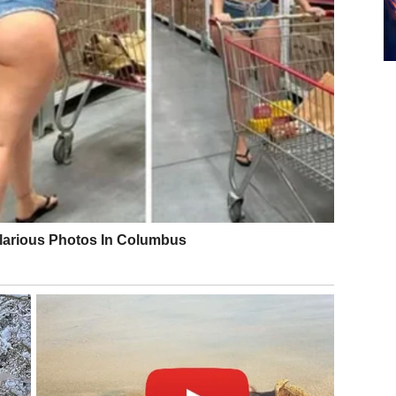
U poslednje vreme ste možda nosili teret prošlosti,
giju. Ali sada dolazi preokret.
olazi osećaj sigurnosti – bilo kroz partnera, porodicu
ami i da vaša osećanja imaju vrednost.
stvaruje jedna tiha želja. Možda je to pomirenje,
dluka koja vam donosi mir.
 Iako niste tražili pažnju, sada je dobijate.
a, iskrena i trajna. I baš zato ćete blistati.