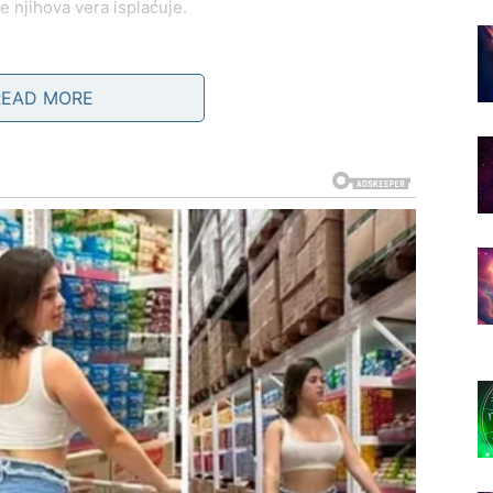
e njihova vera isplaćuje.
vni preokret – poruku, susret ili iznenadni trenutak
amerama ili se pojavljuje nova osoba koja vam
READ MORE
m izborima. Nemojte sumnjati u osećaj koji imate – on
anje. Neočekivani priliv novca, rešavanje dugotrajnog
sti.
 vredne ljubavi koja je čista, uzvraćena i stabilna.
NI, DUŠA SE SMIRUJE