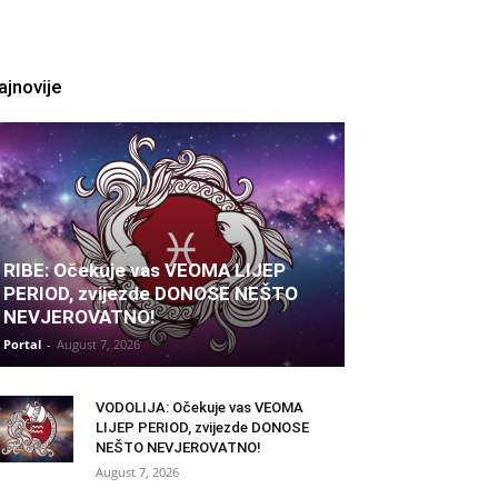
ajnovije
RIBE: Očekuje vas VEOMA LIJEP
PERIOD, zvijezde DONOSE NEŠTO
NEVJEROVATNO!
Portal
-
August 7, 2026
VODOLIJA: Očekuje vas VEOMA
LIJEP PERIOD, zvijezde DONOSE
NEŠTO NEVJEROVATNO!
August 7, 2026