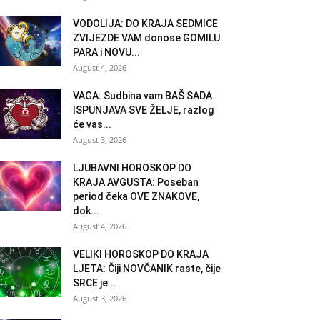
VODOLIJA: DO KRAJA SEDMICE
ZVIJEZDE VAM donose GOMILU
PARA i NOVU...
August 4, 2026
VAGA: Sudbina vam BAŠ SADA
ISPUNJAVA SVE ŽELJE, razlog
će vas...
August 3, 2026
LJUBAVNI HOROSKOP DO
KRAJA AVGUSTA: Poseban
period čeka OVE ZNAKOVE,
dok...
August 4, 2026
VELIKI HOROSKOP DO KRAJA
LJETA: Čiji NOVČANIK raste, čije
SRCE je...
August 3, 2026