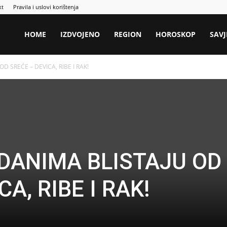
kt
Pravila i uslovi korištenja
HOME
IZDVOJENO
REGION
HOROSKOP
SAVJ
 SREĆE – DEVICA, RIBE I RAK!
DANIMA BLISTAJU OD
A, RIBE I RAK!