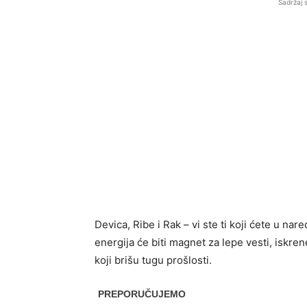
Sadržaj 
Devica, Ribe i Rak – vi ste ti koji ćete u na
energija će biti magnet za lepe vesti, iskre
koji brišu tugu prošlosti.