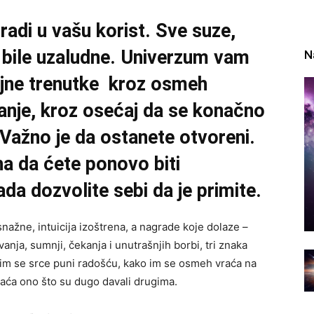
radi u vašu korist. Sve suze,
su bile uzaludne. Univerzum vam
N
ajne trenutke kroz osmeh
anje, kroz osećaj da se konačno
Važno je da ostanete otvoreni.
ha da ćete ponovo biti
da dozvolite sebi da je primite.
nažne, intuicija izoštrena, a nagrade koje dolaze –
nja, sumnji, čekanja i unutrašnjih borbi, tri znaka
o im se srce puni radošću, kako im se osmeh vraća na
raća ono što su dugo davali drugima.