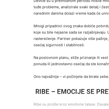
Device su u prethodnom periodu nosile mnog
tuđe probleme, analizirale svaki detalj i če
narednim danima dolazi vreme kada će unive
Mnogi pripadnici ovog znaka dobiće potvrdu da
koje su bile nejasne sada se razjašnjavaju. 
rasterećenje. Partner pokazuje više pažnje
osećaj sigurnosti i stabilnosti.
Na poslovnom planu, stiže priznanje ili ves
ponuda ili jednostavno osećaj da ste konačn
Ono najvažnije – vi počinjete da birate sebe. 
RIBE – EMOCIJE SE PR
Ribe su prošle kroz emotivne talase. Davale