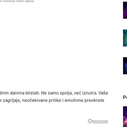
se nastavlja nakon oglasa
rednim danima blistati. Ne samo spolja, već iznutra. Vaša
P
ne zagrljaje, neočekivane prilike i emotivne preokrete