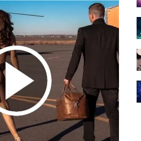
nformacije koje mijenjaju vaše mišljenje o jednoj
e izlazila iz glave.
 dugo željeli znati
biti odgovor koji su dugo čekali kada je ljubav u
je prema vama.
ćaja