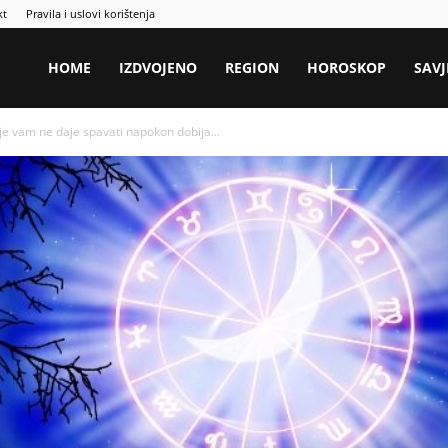
kt
Pravila i uslovi korištenja
HOME
IZDVOJENO
REGION
HOROSKOP
SAVJ
e vam ne daje spavati napokon dobija...