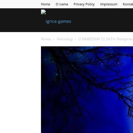
Home
O nama
Privacy Policy
Impressum
Konta
Games
Home
Horoskop
U NAREDNIH 72 SATA: Pitanje koj
Portal