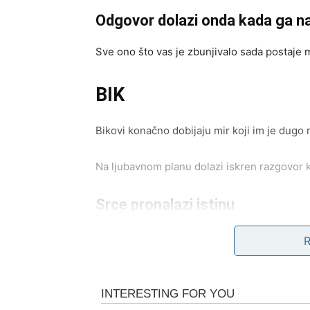
Odgovor dolazi onda kada ga n
Sve ono što vas je zbunjivalo sada postaje 
BIK
Bikovi konačno dobijaju mir koji im je dugo 
Na ljubavnom planu dolazi iskren razgovor k
Srce pronalazi istinu
Pred vama su dani tokom kojih ćete osjetiti 
BLIZANCI