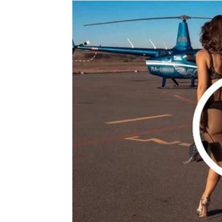
Zvijezde vam donose neočekivane poruke i i
situaciji.
Moguće je i javljanje osobe koja vam dugo nij
Sudbina vam otkriva ono što ste
Pred vama su veoma uzbudljivi trenuci.
RAK
Rakovi će tokom narednih 72 sata konačno do
pitanju.
Jedna osoba više neće moći skrivati emoci
Srce dobija potvrdu svojih osje