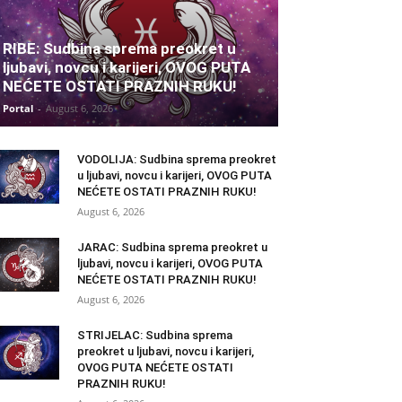
RIBE: Sudbina sprema preokret u
ljubavi, novcu i karijeri, OVOG PUTA
NEĆETE OSTATI PRAZNIH RUKU!
Portal
-
August 6, 2026
VODOLIJA: Sudbina sprema preokret
u ljubavi, novcu i karijeri, OVOG PUTA
NEĆETE OSTATI PRAZNIH RUKU!
August 6, 2026
JARAC: Sudbina sprema preokret u
ljubavi, novcu i karijeri, OVOG PUTA
NEĆETE OSTATI PRAZNIH RUKU!
August 6, 2026
STRIJELAC: Sudbina sprema
preokret u ljubavi, novcu i karijeri,
OVOG PUTA NEĆETE OSTATI
PRAZNIH RUKU!