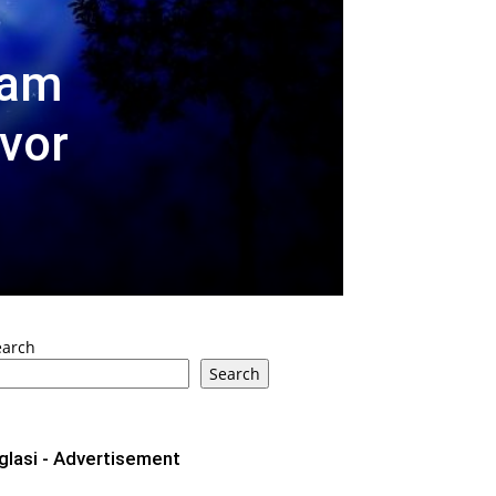
vam
vor
earch
Search
glasi - Advertisement