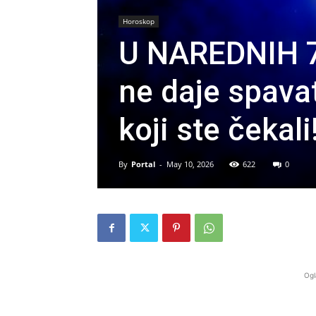
Horoskop
U NAREDNIH 7
ne daje spava
koji ste čekali
By
Portal
-
May 10, 2026
622
0
Ogl