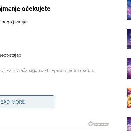
ajmanje očekujete
mnogo jasnije.
nedostajao.
oji vam vraća sigurnost i vjeru u jednu osobu.
veliko olakšanje.
READ MORE