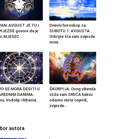
AN: AVGUST JE TU i
Dnevni horoskop za
IJEZDE govore da je
SUBOTU 1. AVGUSTA:
o MJESEC...
Otkrijte šta vam zvijezde
nose...
VO SE MORA DESITI U
ŠKORPIJA: Ovog vikenda
AREDNIM DANIMA:
stiže vam SREĆA kakvu
vu, Vodoliji i Ribama...
odavno niste osjetili,
zvijezde...
zbor autora