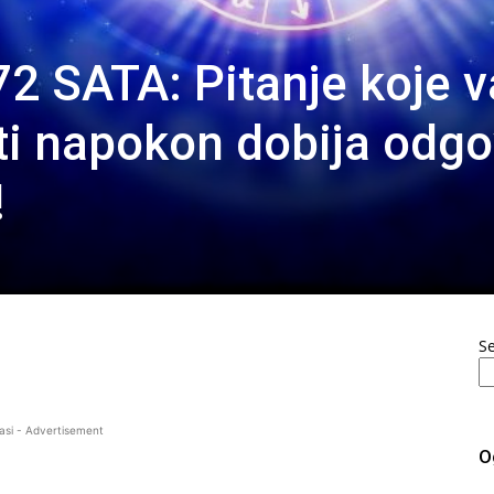
2 SATA: Pitanje koje 
ti napokon dobija odgo
!
S
asi - Advertisement
O