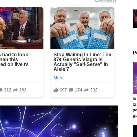
P
RI
I
pe
ga