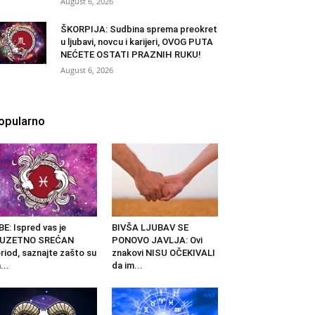
August 6, 2026
ŠKORPIJA: Sudbina sprema preokret
u ljubavi, novcu i karijeri, OVOG PUTA
NEĆETE OSTATI PRAZNIH RUKU!
August 6, 2026
opularno
BE: Ispred vas je
BIVŠA LJUBAV SE
ZUZETNO SREĆAN
PONOVO JAVLJA: Ovi
riod, saznajte zašto su
znakovi NISU OČEKIVALI
...
da im...