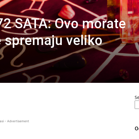
2 SATA: Ovo morate
e spremaju veliko
S
asi - Advertisement
O