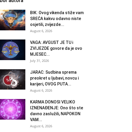
zbor autora
BIK: Ovog vikenda stiže vam
SREĆA kakvu odavno niste
osjetili, zvijezde...
August 6, 2026
VAGA: AVGUST JE TU i
ZVIJEZDE govore da je ovo
MJESEC...
July 31, 2026
JARAC: Sudbina sprema
preokret u ljubavi, novcu i
karijeri, OVOG PUTA...
August 6, 2026
KARMA DONOSI VELIKO
IZNENAĐENJE: Ono što ste
davno zaslužili, NAPOKON
VAM...
August 6, 2026