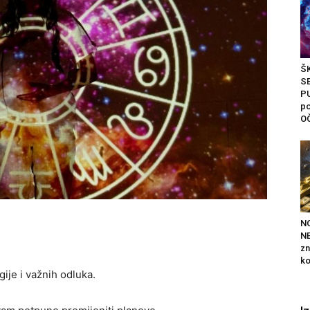
Š
S
P
po
O
N
NE
zn
ko
je i važnih odluka.