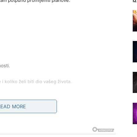
I
 vam potpuno promijeniti planove.
osti.
 koliko želi biti dio vašeg života.
READ MORE
i.