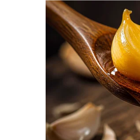
Zvijezde vam donose spontane susrete i mn
Moguća je vijest koja vam potpuno mijenja 
Ništa više neće biti isto
Pred vama su veoma važni trenuci.
RAK
Rakovi su među najvećim miljenicima zvije
Poslije mnogo tuge dolazi osjećaj da vam s
Sreća vam dolazi kada je najpot