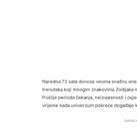
Naredna 72 sata donose veoma snažnu energi
trenutaka koji mnogim znakovima Zodijaka m
Poslije perioda čekanja, neizvjesnosti i osj
vrijeme kada univerzum pokreće događaje ko
Sadržaj 