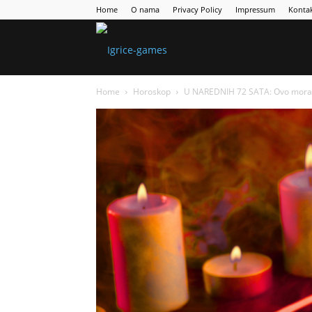
Home
O nama
Privacy Policy
Impressum
Konta
Games
Home
Horoskop
U NAREDNIH 72 SATA: Ovo morate 
Portal