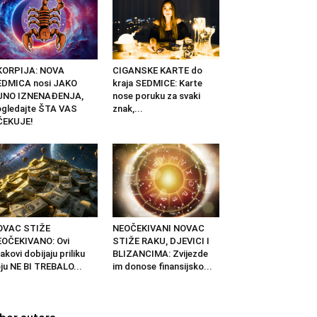
KORPIJA: NOVA
CIGANSKE KARTE do
EDMICA nosi JAKO
kraja SEDMICE: Karte
UNO IZNENAĐENJA,
nose poruku za svaki
gledajte ŠTA VAS
znak,...
ČEKUJE!
OVAC STIŽE
NEOČEKIVANI NOVAC
OČEKIVANO: Ovi
STIŽE RAKU, DJEVICI I
akovi dobijaju priliku
BLIZANCIMA: Zvijezde
ju NE BI TREBALO...
im donose finansijsko...