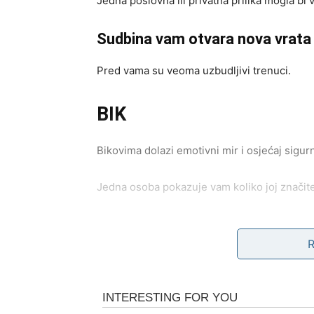
Jedna poslovna ili privatna prilika mogla bi
Sudbina vam otvara nova vrata
Pred vama su veoma uzbudljivi trenuci.
BIK
Bikovima dolazi emotivni mir i osjećaj sigurn
Jedna osoba pokazuje vam koliko joj značite i
Srce konačno dobija odgovor
Pred vama su veoma nježni i posebni trenuc
BLIZANCI