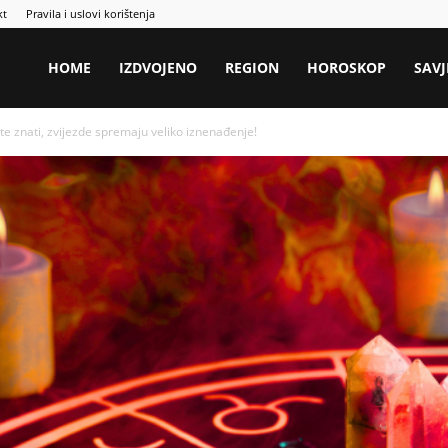
kt
Pravila i uslovi korištenja
HOME
IZDVOJENO
REGION
HOROSKOP
SAVJ
znati, zvijezde spremaju veliko iznenađenje!