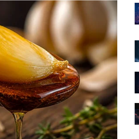
ogo zanimljivih događaja.
raspoloženje.
zda u ovom periodu.
e život konačno okreće u mnogo ljepšem pravcu.
rebnija