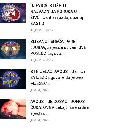
DJEVICA: STIŽE TI
NAJVAŽNIJA PORUKA U
ŽIVOTU od zvijezda, saznaj
ZAŠTO!
August 1, 2026
BLIZANCI: SREĆA, PARE i
LJUBAV, zvijezde su vam SVE
POSLOŽILE, ovo...
August 3, 2026
STRIJELAC: AVGUST JE TU i
ZVIJEZDE govore da je ovo
MJESEC...
July 31, 2026
AVGUST JE DOŠAO I DONOSI
ČUDA: OVNA čekaju iznenadne
vijesti s...
July 31, 2026