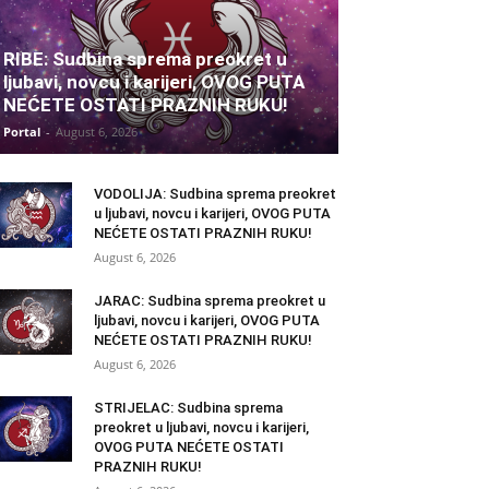
RIBE: Sudbina sprema preokret u
ljubavi, novcu i karijeri, OVOG PUTA
NEĆETE OSTATI PRAZNIH RUKU!
Portal
-
August 6, 2026
VODOLIJA: Sudbina sprema preokret
u ljubavi, novcu i karijeri, OVOG PUTA
NEĆETE OSTATI PRAZNIH RUKU!
August 6, 2026
JARAC: Sudbina sprema preokret u
ljubavi, novcu i karijeri, OVOG PUTA
NEĆETE OSTATI PRAZNIH RUKU!
August 6, 2026
STRIJELAC: Sudbina sprema
preokret u ljubavi, novcu i karijeri,
OVOG PUTA NEĆETE OSTATI
PRAZNIH RUKU!