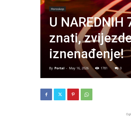
Horoskop
U NAREDNIH 7
znati, zvijezd
iznenađenje!
By
Portal
-
May 16, 2026
1781
0
Ogl