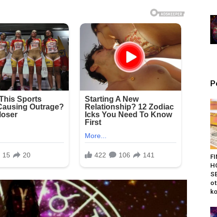
P
F
H
SE
ot
ko