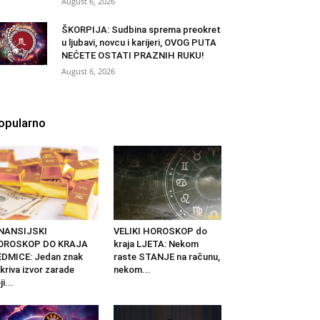
August 6, 2026
ŠKORPIJA: Sudbina sprema preokret
u ljubavi, novcu i karijeri, OVOG PUTA
NEĆETE OSTATI PRAZNIH RUKU!
August 6, 2026
opularno
INANSIJSKI
VELIKI HOROSKOP do
OROSKOP DO KRAJA
kraja LJETA: Nekom
DMICE: Jedan znak
raste STANJE na računu,
kriva izvor zarade
nekom...
ji...