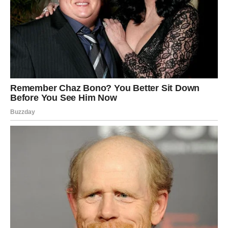
jasnoća i istina koja mijenja mnogo toga, ali posebno će
to osjetiti Rakovi, Vage i Vodolije kojima univerzum
konačno otvara oči i pokazuje put prema sreći i
unutrašnjem miru.
Ovo je period tokom kojeg zvijezde jasno poručuju da
istina uvijek pronađe način da izađe na površinu — bez
obzira koliko dugo bila skrivena.