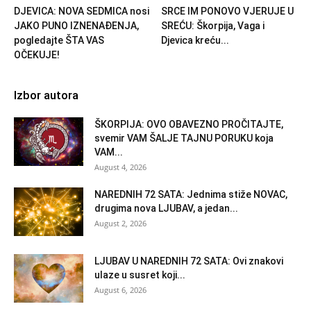
DJEVICA: NOVA SEDMICA nosi
SRCE IM PONOVO VJERUJE U
JAKO PUNO IZNENAĐENJA,
SREĆU: Škorpija, Vaga i
pogledajte ŠTA VAS
Djevica kreću...
OČEKUJE!
Izbor autora
ŠKORPIJA: OVO OBAVEZNO PROČITAJTE,
svemir VAM ŠALJE TAJNU PORUKU koja
VAM...
August 4, 2026
NAREDNIH 72 SATA: Jednima stiže NOVAC,
drugima nova LJUBAV, a jedan...
August 2, 2026
LJUBAV U NAREDNIH 72 SATA: Ovi znakovi
ulaze u susret koji...
August 6, 2026