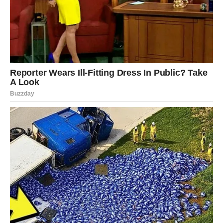
Lavovima dolazi velika poslovna ili finansijska prilika, ali i
važna lekcija o povjerenju.
Neko iz vašeg okruženja sada pokazuje svoje pravo lice.
Istina vam donosi pobjedu
Pred vama su veoma snažni trenuci.
DJEVICA
Pred vama su dani tokom kojih ćete konačno jasno vidjeti
kome možete vjerovati.
Jedna osoba sada pokazuje svoje stvarne namjere.
Intuicija vam otkriva sve