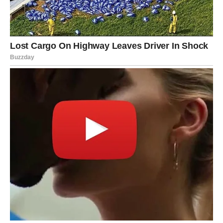
Pred vama su veoma posebni trenuci.
VAGA
Zvijezde vam donose veoma važnu poruku vezanu za
ljubav.