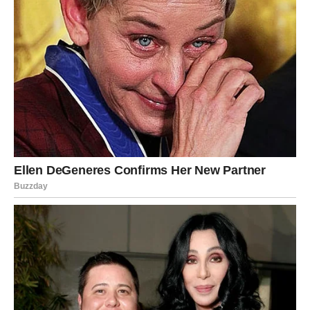
Sudbina vam sprema veliko otkriće
Pred vama su veoma posebni trenuci.
RIBE
Ribe ulaze u veoma intuitivan i emotivan period.
Osjećaj koji imate prema jednoj osobi pokazat će se
potpuno tačnim.
Duša već zna ono što razum tek otkriva
Pred vama su trenuci puni važnih spoznaja.
U narednih 72 sata mnogim znakovima Zodijaka dolazi