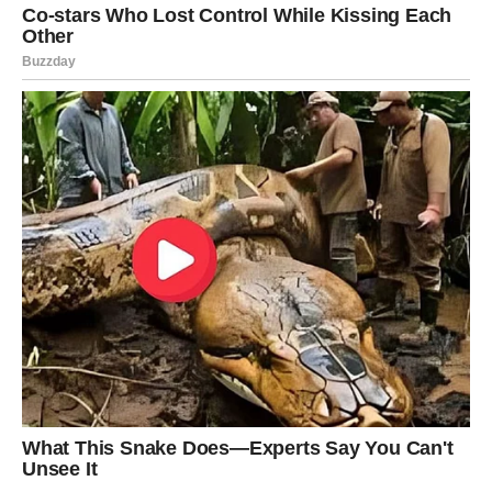
Ako osjećate da nešto nije iskreno ili potpuno jasno, sada
dobijate odgovor koji mijenja sve.
Srce vam konačno vidi istinu
Pred vama su trenuci koje ćete dugo pamtiti.
ŠKORPIJA
Pred vama je veliki emotivni ili životni preokret.
Jedna informacija sada vam može potpuno promijeniti
planove i budućnost.
Sudbina vam otkriva ono što je bilo
skriveno