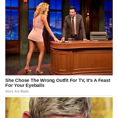
Jarčevi konačno ulaze u period tokom kojeg će jasno
razlikovati iskrene ljude od onih koji im crpe energiju.
Vrijeme je da više vjerujete sebi i svojim osjećajima.
Sudbina vam vraća unutrašnju snagu
Pred vama su veoma važni trenuci.
VODOLIJA
Vodolijama zvijezde šalju veoma važnu poruku da ne
ignorišu znakove oko sebe.
Jedan susret ili vijest sada mogu potpuno promijeniti vaš
pogled na budućnost.