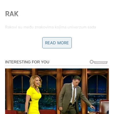
RAK
Rakovi su među znakovima kojima univerzum sada
posebno pokušava otvoriti oči.
READ MORE
Vrijeme je da prestanete ignorisati ono što duboko u sebi
već dugo osjećate.
Sudbina vam donosi jasnoću koju ste
čekali
Pred vama su veoma emotivni i važni trenuci.
LAV