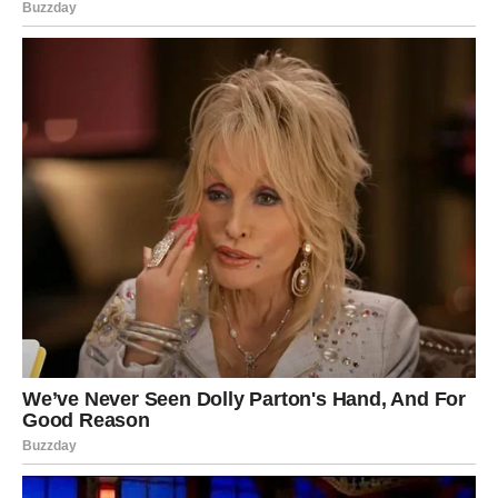
Pred vama su veoma snažni trenuci.
STRIJELAC
Nova energija donosi vam spontane događaje i
neočekivane razgovore.
Jedna osoba sada vam otkriva mnogo više nego što ste
očekivali.
Istina vam dolazi kada je najmanje
očekujete
Pred vama su veoma uzbudljivi trenuci.
JARAC