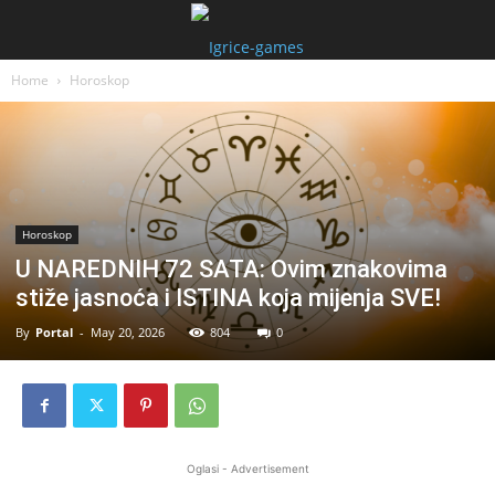
Home
Horoskop
Horoskop
U NAREDNIH 72 SATA: Ovim znakovima
stiže jasnoća i ISTINA koja mijenja SVE!
By
Portal
-
May 20, 2026
804
0
Oglasi - Advertisement