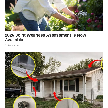
Djevica
Djevice će konačno riješiti pitanje koje ih je dugo
opterećivalo. Nakon toga pred vama se otvara mnogo
mirniji period ispunjen većim optimizmom.
Ljubavni odnosi postaju stabilniji i iskreniji.