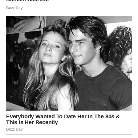
osjećaj sigurnosti.
Na emotivnom planu partner će pokazati koliko mu znači
vaša podrška i prisustvo.
Vodolija
Vodolijama dolazi prilika da ostvare ideju koja im je dugo
bila važna. Jedna osoba pomoći će vam da napravite
veliki korak naprijed.
Na ljubavnom planu moguć je razgovor koji će probuditi
nove emocije.
Ribe
Ribe će narednih dana dobiti potvrdu da se život razvija u