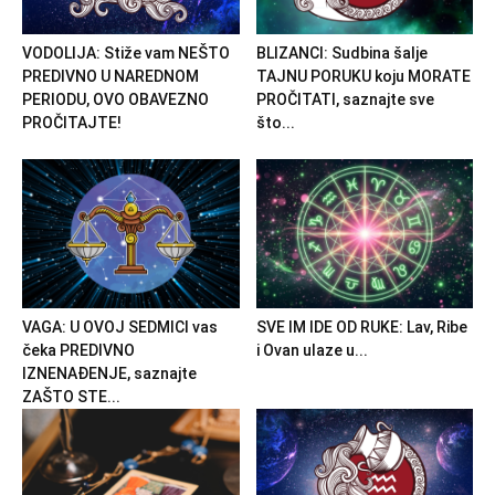
VODOLIJA: Stiže vam NEŠTO
BLIZANCI: Sudbina šalje
PREDIVNO U NAREDNOM
TAJNU PORUKU koju MORATE
PERIODU, OVO OBAVEZNO
PROČITATI, saznajte sve
PROČITAJTE!
što...
VAGA: U OVOJ SEDMICI vas
SVE IM IDE OD RUKE: Lav, Ribe
čeka PREDIVNO
i Ovan ulaze u...
IZNENAĐENJE, saznajte
ZAŠTO STE...