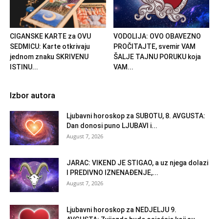
CIGANSKE KARTE za OVU
VODOLIJA: OVO OBAVEZNO
SEDMICU: Karte otkrivaju
PROČITAJTE, svemir VAM
jednom znaku SKRIVENU
ŠALJE TAJNU PORUKU koja
ISTINU...
VAM...
Izbor autora
Ljubavni horoskop za SUBOTU, 8. AVGUSTA:
Dan donosi puno LJUBAVI i...
August 7, 2026
JARAC: VIKEND JE STIGAO, a uz njega dolazi
I PREDIVNO IZNENAĐENJE,...
August 7, 2026
Ljubavni horoskop za NEDJELJU 9.