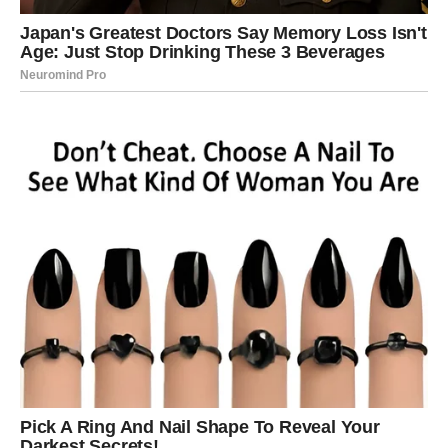
Na finansijskom planu očekuje vas postepeno
poboljšanje.
Strijelac
Strijelčevima zvijezde donose neočekivanu priliku za
napredak. Budite spremni prihvatiti izazov jer bi vam
mogao otvoriti vrata uspjeha.
Na ljubavnom planu slijede spontani i radosni trenuci.
Jarac
Jarčevi ulaze u period u kojem će ih iznenaditi događaj
koji su gotovo prestali očekivati. Poslovni uspjeh ili
finansijska vijest donijeće vam veliko zadovoljstvo i