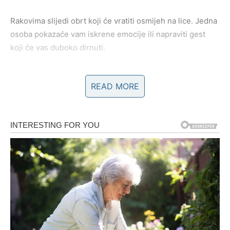
Rakovima slijedi obrt koji će vratiti osmijeh na lice. Jedna
osoba pokazaće vam iskrene emocije ili napraviti gest
koji će vas duboko dirnuti.
Na poslovnom planu očekuje vas osjećaj sigurnosti i
READ MORE
potvrda da se trud isplati.
Lav
Lavovima naredna 72 sata donose priznanje koje će im
mnogo značiti. Vaše sposobnosti biće prepoznate, a
jedna prilika mogla bi imati veliki uticaj na budućnost.
Na ljubavnom planu partner će vas prijatno iznenaditi
pažnjom.