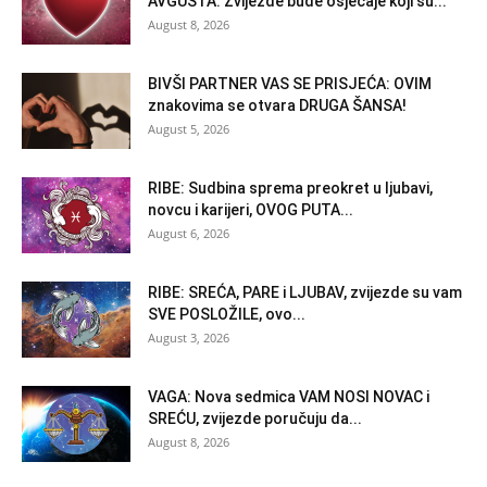
AVGUSTA: Zvijezde bude osjećaje koji su...
August 8, 2026
BIVŠI PARTNER VAS SE PRISJEĆA: OVIM
znakovima se otvara DRUGA ŠANSA!
August 5, 2026
RIBE: Sudbina sprema preokret u ljubavi,
novcu i karijeri, OVOG PUTA...
August 6, 2026
RIBE: SREĆA, PARE i LJUBAV, zvijezde su vam
SVE POSLOŽILE, ovo...
August 3, 2026
VAGA: Nova sedmica VAM NOSI NOVAC i
SREĆU, zvijezde poručuju da...
August 8, 2026