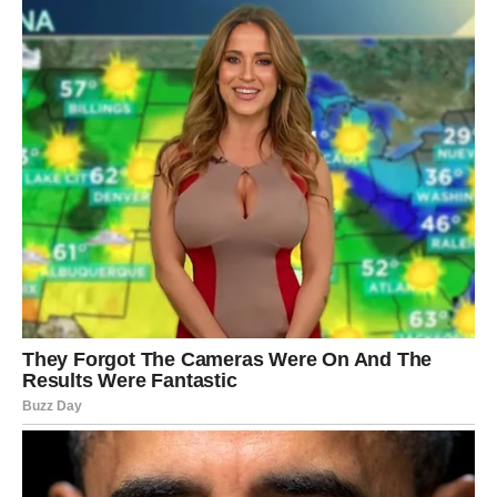
mnogo ljepšem pravcu. Podrška bliske osobe i jedna
važna vijest vratiće vam vjeru u budućnost.
Ljubavni odnosi donose mnogo više topline i
razumijevanja.
Naredna 72 sata donose iznenađenja koja će kod mnogih
znakova pokrenuti potpuno novo životno poglavlje. Ono
što će u početku izgledati kao neočekivan obrt vrlo brzo
će se pokazati kao prilika koja vodi ka većoj sreći,
sigurnosti i zadovoljstvu.