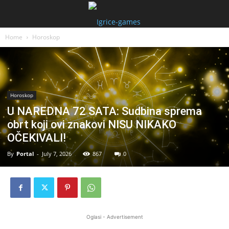
Home
Horoskop
Horoskop
U NAREDNA 72 SATA: Sudbina sprema
obrt koji ovi znakovi NISU NIKAKO
OČEKIVALI!
By
Portal
-
July 7, 2026
867
0
Oglasi - Advertisement