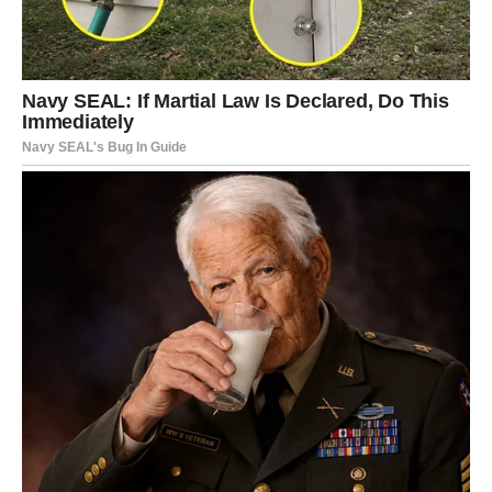
Vaga
Vagama naredna tri dana donose iznenađenje koje će
promijeniti njihov pogled na jednu važnu situaciju.
Moguća je lijepa vijest vezana za ljubav ili posao koja će
vam vratiti veliko samopouzdanje.
Slobodne Vage imaju priliku za susret koji neće lako
zaboraviti.
Škorpija
Škorpijama dolazi vrijeme u kojem će mnoge nedoumice
nestati. Jedan razgovor pomoći će vam da donesete
odluku koja će vam donijeti mnogo više mira.