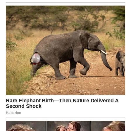
da li ste voljeni onako kako zaslužujete,
da li dobijate sigurnost ili samo obećanja,
da li ste partneri ili ste sami u vezi.
Ako ste slobodni, moguće je da vam u život uđe osoba
koja menja način na koji doživljavate ljubav. Ne neko ko
vas “vuče” kroz emocije, već neko ko vas stabilizuje i
smiri. Ali da bi to došlo, Bik mora pustiti ono što ga drži u
prošlosti.
Finansije i životni pravac
Mnogi Bikovi u narednim danima dobijaju impuls da
promene način na koji zarađuju, troše ili planiraju. Može
se pojaviti ideja, ponuda, nova saradnja – ili jasna odluka
da više ne radite nešto što vas iscrpljuje.