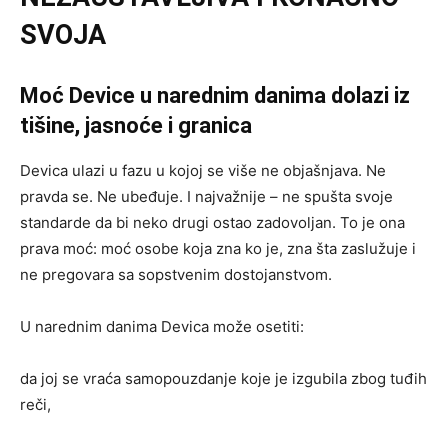
SVOJA
Moć Device u narednim danima dolazi iz
tišine, jasnoće i granica
Devica ulazi u fazu u kojoj se više ne objašnjava. Ne
pravda se. Ne ubeđuje. I najvažnije – ne spušta svoje
standarde da bi neko drugi ostao zadovoljan. To je ona
prava moć: moć osobe koja zna ko je, zna šta zaslužuje i
ne pregovara sa sopstvenim dostojanstvom.
U narednim danima Devica može osetiti:
da joj se vraća samopouzdanje koje je izgubila zbog tuđih
reči,