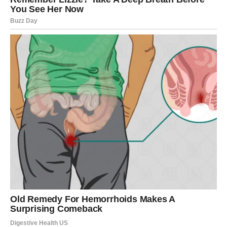
Može doći do odluke koju niste očekivali – vašu ili tuđu.
Ali ta odluka vas gura napred. Sudbina vam ne oduzima
mir, ona vam vraća život.
2) Promena koja vas vraća sebi.
Bik u ovom periodu shvata: više ne može živeti po tuđim
pravilima, tuđim očekivanjima ili u priči u kojoj se stalno
dokazuje.
3) Nova vrata se otvaraju kad jedna vrata zalupite.
Ovo su dani kada se dešava ono čuveno: kad nešto
izgleda kao kraj, zapravo je početak.
Ljubav za Bika: ili istinski, ili nikako
Ako ste u vezi, naredni dani donose moment istine: