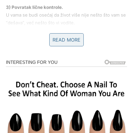
3) Povratak lične kontrole.
U vama se budi osećaj da život više nije nešto što vam se
“dešava”, već nešto što vi vodite.
Ljubav za Devicu: vreme je za ozbiljno ili
READ MORE
nikako
Ako ste u vezi, ovo je period kada Devica prestaje da nosi
odnos na svojim leđima.
Ako postoji ljubav i poštovanje – odnos jača i prelazi na
ozbiljniji nivo.
Ako postoji samo navika i neravnoteža – Devica prekida
tišinu i pravi rez.
Slobodne Device u narednim danima postaju magnet, ali