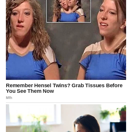
Poruka za Bika
Promena nije neprijatelj. Promena je tvoj izlaz. Ne gubiš
sudbinu – ti je preuzimaš u svoje ruke.
JARAC – ODLUKE ZA CEO ŽIVOT
Jarac sada bira pravac: ljubav, posao,
dom, budućnost – sve dolazi na sto
Jarac je znak koji ne donosi odluke olako. Jarac se retko
zaleti. On planira, meri, trpi, podnosi… ali kad preseče – to
je završeno. I upravo zato, naredni dani nose energiju u
kojoj Jarac dolazi do tačke:
“Sada ili nikada.”