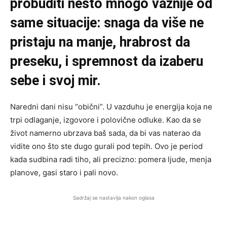
probuditi nešto mnogo važnije od
same situacije: snaga da više ne
pristaju na manje, hrabrost da
preseku, i spremnost da izaberu
sebe i svoj mir.
Naredni dani nisu “obični”. U vazduhu je energija koja ne
trpi odlaganje, izgovore i polovične odluke. Kao da se
život namerno ubrzava baš sada, da bi vas naterao da
vidite ono što ste dugo gurali pod tepih. Ovo je period
kada sudbina radi tiho, ali precizno: pomera ljude, menja
planove, gasi staro i pali novo.
Sadržaj se nastavlja nakon oglasa