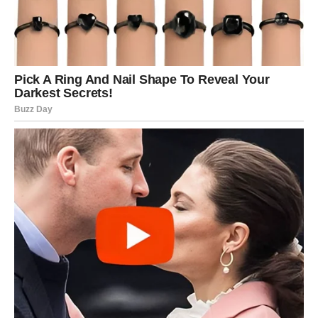
ne za bilo koga. Privlačite ljude koji osećaju vašu snagu.
Može se pojaviti osoba koja vas ne “osvaja” bukom, već
stabilnošću i ponašanjem koje kaže:
“Tu sam.”
Poruka za Devicu
Ne traži više potvrdu od sveta. Ti si dokaz. Kad ti
poveruješ sebi – život se složi.
BIK – MENJA SE SUDBINA, A
PROMENA DOLAZI KAO
OSLOBAĐANJE
Bik ulazi u preokret: ono što je stajalo,
puca – ali da bi se otvorio put