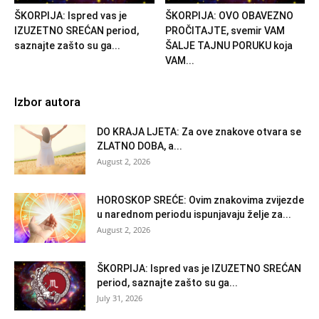
ŠKORPIJA: Ispred vas je
ŠKORPIJA: OVO OBAVEZNO
IZUZETNO SREĆAN period,
PROČITAJTE, svemir VAM
saznajte zašto su ga...
ŠALJE TAJNU PORUKU koja
VAM...
Izbor autora
DO KRAJA LJETA: Za ove znakove otvara se
ZLATNO DOBA, a...
August 2, 2026
HOROSKOP SREĆE: Ovim znakovima zvijezde
u narednom periodu ispunjavaju želje za...
August 2, 2026
ŠKORPIJA: Ispred vas je IZUZETNO SREĆAN
period, saznajte zašto su ga...
July 31, 2026