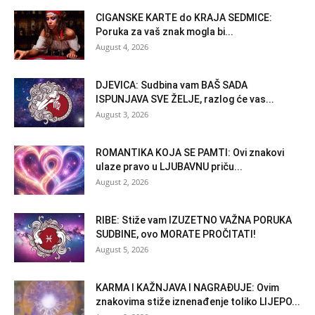
CIGANSKE KARTE do KRAJA SEDMICE:
Poruka za vaš znak mogla bi...
August 4, 2026
DJEVICA: Sudbina vam BAŠ SADA
ISPUNJAVA SVE ŽELJE, razlog će vas...
August 3, 2026
ROMANTIKA KOJA SE PAMTI: Ovi znakovi
ulaze pravo u LJUBAVNU priču...
August 2, 2026
RIBE: Stiže vam IZUZETNO VAŽNA PORUKA
SUDBINE, ovo MORATE PROČITATI!
August 5, 2026
KARMA I KAŽNJAVA I NAGRAĐUJE: Ovim
znakovima stiže iznenađenje toliko LIJEPO...