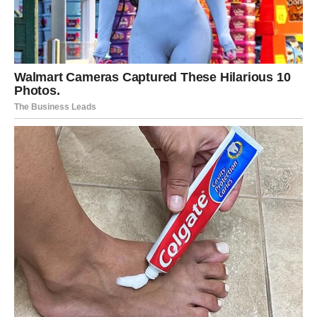
Ako partner to ne može – Jarac shvata da je bolje biti sam
nego u odnosu koji ga emotivno osiromašuje.
Slobodni Jarčevi mogu privući osobu koja je zrela,
stabilna i spremna na pravu priču. Ali Jarac mora biti
spreman da otvori srce, a ne samo da “proceni” situaciju.
Karijera i životna strategija
Naredni dani mogu doneti prelom: Jarac ili ostaje gde
jeste i traži viši status, ili menja pravac ka onome što mu
daje više smisla. Neki Jarčevi će doneti odluku koja
deluje rizično – ali će kasnije shvatiti da je to bila najbolja
odluka života.
Poruka za Jarca
Ne kasniš. Samo si čekao pravi trenutak. A taj trenutak je