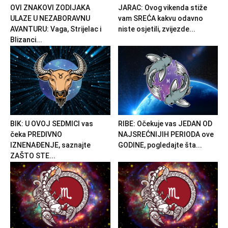
OVI ZNAKOVI ZODIJAKA
JARAC: Ovog vikenda stiže
ULAZE U NEZABORAVNU
vam SREĆA kakvu odavno
AVANTURU: Vaga, Strijelac i
niste osjetili, zvijezde...
Blizanci...
BIK: U OVOJ SEDMICI vas
RIBE: Očekuje vas JEDAN OD
čeka PREDIVNO
NAJSREĆNIJIH PERIODA ove
IZNENAĐENJE, saznajte
GODINE, pogledajte šta...
ZAŠTO STE...