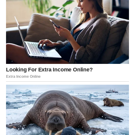
Odluke koje Jarac može donositi sada mogu biti:
o braku, razvodu, zajedničkom životu,
o promeni posla, napuštanju starog puta, pokretanju
nečeg svog,
o selidbi, domu, porodici, životnim prioritetima,
o prekidu sa ljudima koji mu oduzimaju snagu.
Šta se dešava u Jarcu iznutra?
1) Osećaj odgovornosti postaje glasniji od straha.
Jarac shvata da ne može više živeti “na pola”, jer to troši i
telo i dušu.