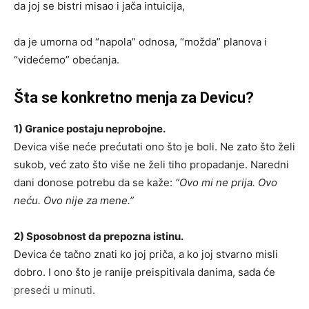
da joj se bistri misao i jača intuicija,
da je umorna od “napola” odnosa, “možda” planova i
“videćemo” obećanja.
Šta se konkretno menja za Devicu?
1) Granice postaju neprobojne.
Devica više neće prećutati ono što je boli. Ne zato što želi
sukob, već zato što više ne želi tiho propadanje. Naredni
dani donose potrebu da se kaže:
“Ovo mi ne prija. Ovo
neću. Ovo nije za mene.”
2) Sposobnost da prepozna istinu.
Devica će tačno znati ko joj priča, a ko joj stvarno misli
dobro. I ono što je ranije preispitivala danima, sada će
preseći u minuti.