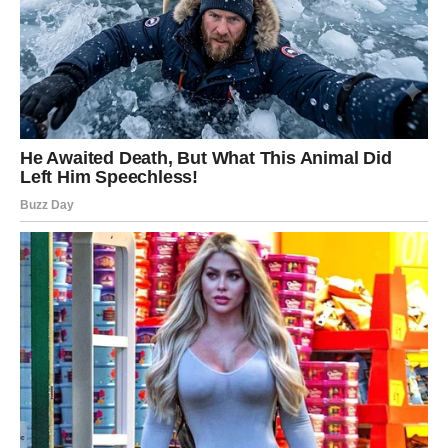
2) Prestaje da se zadovoljava minimumom.
Jarac sada želi ono što je ozbiljno, stabilno i smisleno.
Sve površno postaje nepodnošljivo.
3) Konačno bira sebe, bez griže savesti.
To je ogromna transformacija za Jarca: da ne oseća
krivicu kad stavi sebe na prvo mesto.
Ljubav za Jarca: nema više igrica
Ako ste u vezi, Jarac sada traži: poštovanje, stabilnost,
plan, prisutnost.
Ako partner to može – odnos ide ka ozbiljnom nivou, čak i
ka formalizaciji.