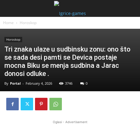
Home
Horoskop
Horoskop
Tri znaka ulaze u sudbinsku zonu: ono što
se sada desi pamti se Devica postaje
mocna Biku se menja sudbina a Jarac
donosi odluke .
By
Portal
-
February 4, 2026
3746
0
Oglasi - Advertisement