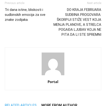
Previous article
Next article
Tri dana istine, bliskosti i
DO KRAJA FEBRUARA
sudbinskih emocija za sve
SUDBINA PROGOVARA:
znake zodijaka.
ŠKORPIJI STIŽE VEST KOJA
MENJA PLANOVE, A STRELCA
POGAĐA LJUBAV KOJA NE
PITА DA LI STE SPREMNI
Portal
RELATED ARTICLES
MORE FROM AUTHOR