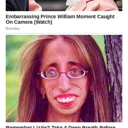
Kod Bika se sudbina menja na specifičan način: spolja
može delovati kao iznenađenje, ali iznutra vi znate da to
dugo traje. Bik je često znak koji trpi, čeka, nada se, drži
se poznatog – čak i kad ga to poznato više guši. I baš
zato, kada dođe preokret, to bude snažno.
U narednim danima Bik može doživeti:
promenu u odnosima (neko odlazi, neko dolazi),
promenu u planovima (odjednom se otvara druga opcija),
promenu u samom sebi (više ne možete da ćutite).
Šta znači “menja se sudbina” za Bika?
1) Prekid stagnacije.