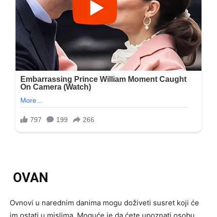
OVAN
Ovnovi u narednim danima mogu doživeti susret koji će
im ostati u mislima. Moguće je da ćete upoznati osobu