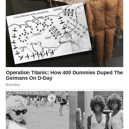
zajednički interes.
Važna odluka može se odnositi na planove za budućnost
ili na odnos koji tek počinje.
JARAC
Jarčevi u narednim danima mogu doživeti susret koji ih
podseća koliko su emocije važne. Moguće je da ćete
upoznati osobu koja vam donosi osećaj sigurnosti.
Važna odluka može biti vezana za budućnost jednog
odnosa ili za vaše lične planove.
VODOLIJA