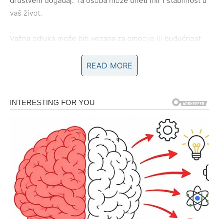
društveni događaj. Ta osoba može uneti mir i stabilnost u
vaš život.
Važna odluka može biti vezana za emocije ili budućnost
jednog odnosa.
READ MORE
BLIZANCI
Blizanci ulaze u period komunikacije i susreta. Moguće je
da ćete upoznati osobu koja vas privlači svojom
energijom i načinom razmišljanja.
Sudbinski susret može doći potpuno neočekivano – kroz
razgovor, putovanje ili društveni događaj.
Važna odluka može se odnositi na to kome ćete pokloniti
svoje vreme i pažnju.