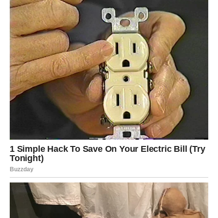
ŠKORPIJA
Škorpije u narednim danima mogu doživeti susret koji
donosi razjašnjenje u jednom odnosu. Moguće je da ćete
konačno dobiti odgovore koje ste dugo tražili.
Sudbinski susret može vam pomoći da shvatite šta zaista
želite.
Važna odluka može biti vezana za poverenje i emocije.
STRELAC
Strelčevi u narednim danima mogu upoznati osobu koja
donosi novu energiju u njihov život. Ovo može biti
zanimljivo poznanstvo koje počinje kroz razgovor ili