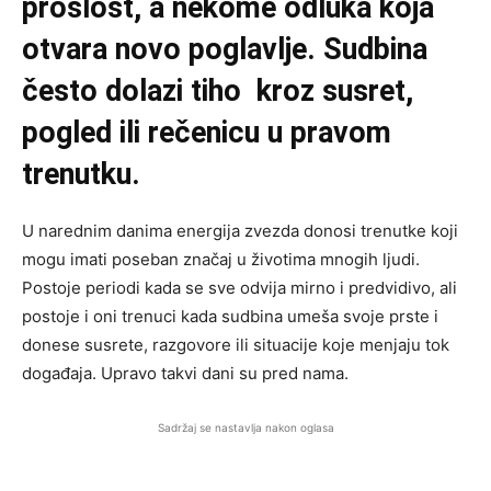
prošlost, a nekome odluka koja
otvara novo poglavlje. Sudbina
često dolazi tiho kroz susret,
pogled ili rečenicu u pravom
trenutku.
U narednim danima energija zvezda donosi trenutke koji
mogu imati poseban značaj u životima mnogih ljudi.
Postoje periodi kada se sve odvija mirno i predvidivo, ali
postoje i oni trenuci kada sudbina umešа svoje prste i
donese susrete, razgovore ili situacije koje menjaju tok
događaja. Upravo takvi dani su pred nama.
Sadržaj se nastavlja nakon oglasa