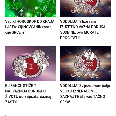
VELIKI HOROSKOP DO KRAJA
VODOLIJA: Stiže vam
LJETA: Čiji NOVČANIK raste,
IZUZETNO VAŽNA PORUKA
čije SRCE je...
SUDBINE, ovo MORATE
PROČITATI!
BLIZANCI: STIŽE TI
VODOLIJA: Zvijezde vam šalju
NAJVAŽNIJA PORUKA U
VELIKO IZNENAĐENJE,
ŽIVOTU od zvijezda, saznaj
SAZNAJTE šta vas TAČNO
ZAŠTO!
ČEKA!