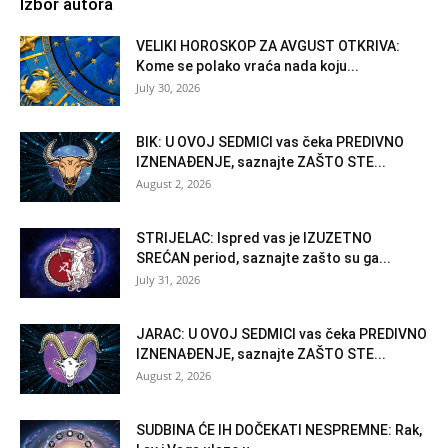
Izbor autora
VELIKI HOROSKOP ZA AVGUST OTKRIVA:
Kome se polako vraća nada koju...
July 30, 2026
BIK: U OVOJ SEDMICI vas čeka PREDIVNO
IZNENAĐENJE, saznajte ZAŠTO STE...
August 2, 2026
STRIJELAC: Ispred vas je IZUZETNO
SREĆAN period, saznajte zašto su ga...
July 31, 2026
JARAC: U OVOJ SEDMICI vas čeka PREDIVNO
IZNENAĐENJE, saznajte ZAŠTO STE...
August 2, 2026
SUDBINA ĆE IH DOČEKATI NESPREMNE: Rak,