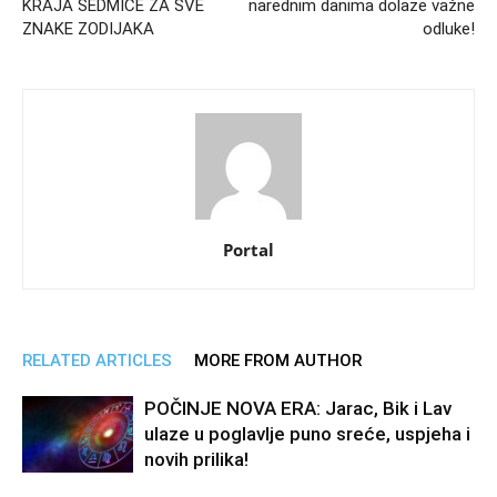
KRAJA SEDMICE ZA SVE
narednim danima dolaze važne
ZNAKE ZODIJAKA
odluke!
Portal
RELATED ARTICLES
MORE FROM AUTHOR
POČINJE NOVA ERA: Jarac, Bik i Lav
ulaze u poglavlje puno sreće, uspjeha i
novih prilika!