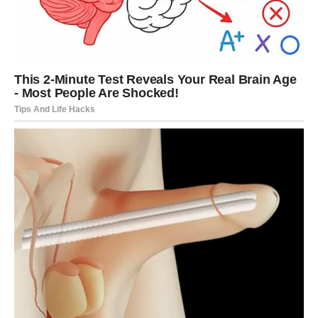
RAK
Rakovi u narednim danima mogu doživeti emotivan susret
koji ih podseća na ono što je zaista važno u životu.
Moguće je da ćete razgovarati sa osobom koja vam
mnogo znači.
Za neke Rakove postoji mogućnost susreta sa osobom iz
prošlosti koja ponovo ulazi u njihov život.
Važna odluka može biti vezana za emocije i poverenje.
LAV
Lavovima naredni dani donose zanimljive susrete i
mnogo energije. Moguće je da ćete upoznati osobu koja