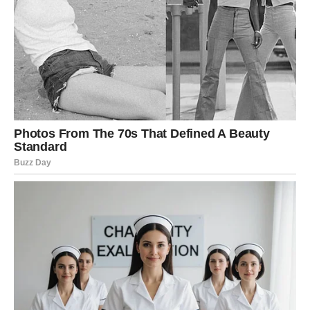
Vodolije u narednim danima mogu doživeti susret koji ih
inspiriše i budi radoznalost. Moguće je da ćete upoznati
osobu koja razmišlja slično kao vi.
Važna odluka može se odnositi na to da li ćete otvoriti
srce novim emocijama.
RIBE
Ribe u narednim danima mogu doživeti veoma emotivan
susret koji ih podseća na snagu ljubavi. Moguće je da
ćete upoznati osobu koja vas razume na poseban način.
Važna odluka može biti vezana za vaše emocije i za to
kome želite pokloniti svoje srce.