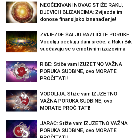
NEOČEKIVANI NOVAC STIŽE RAKU,
DJEVICI I BLIZANCIMA: Zvijezde im
donose finansijsko iznenađenje!
ZVIJEZDE ŠALJU RAZLIČITE PORUKE:
Vodoliju očekuju dani sreće, a Rak i Bik
suočavaju se s emotivnim izazovima!
RIBE: Stiže vam IZUZETNO VAŽNA
PORUKA SUDBINE, ovo MORATE
PROČITATI!
VODOLIJA: Stiže vam IZUZETNO
VAŽNA PORUKA SUDBINE, ovo
MORATE PROČITATI!
JARAC: Stiže vam IZUZETNO VAŽNA
PORUKA SUDBINE, ovo MORATE
PROČITATI!