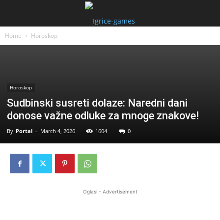
Home
Horoskop
Horoskop
Sudbinski susreti dolaze: Naredni dani
donose važne odluke za mnoge znakove!
By
Portal
-
March 4, 2026
1604
0
Oglasi - Advertisement