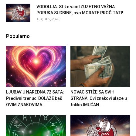
VODOLIJA: Stiže vam IZUZETNO VAŽNA
PORUKA SUDBINE, ovo MORATE PROČITATI!
August 5, 2026
Popularno
LJUBAV U NAREDNA 72 SATA:
NOVAC STIŽE SA SVIH
Predivni trenuci DOLAZE baš
STRANA: Ovi znakovi ulaze u
OVIM ZNAKOVIMA...
toliko IMUĆAN...