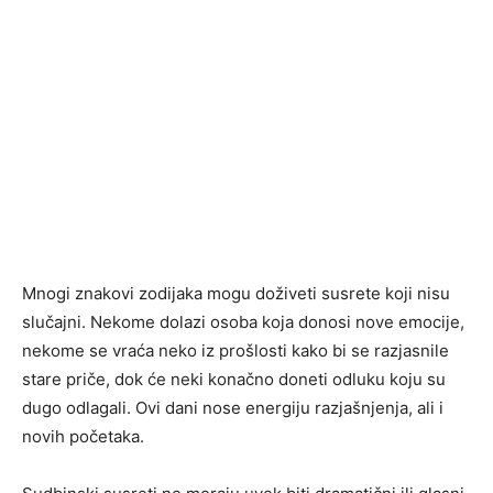
Mnogi znakovi zodijaka mogu doživeti susrete koji nisu
slučajni. Nekome dolazi osoba koja donosi nove emocije,
nekome se vraća neko iz prošlosti kako bi se razjasnile
stare priče, dok će neki konačno doneti odluku koju su
dugo odlagali. Ovi dani nose energiju razjašnjenja, ali i
novih početaka.