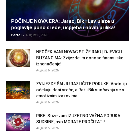
POČINJE NOVA ERA: Jarac, Bik i Lav ulaze u
poglavlje puno sreće, uspjeha i novih prilika!
Portal
-
August 6, 2026
NEOČEKIVANI NOVAC STIŽE RAKU, DJEVICI I
BLIZANCIMA: Zvijezde im donose finansijsko
iznenađenje!
August 6, 2026
ZVIJEZDE ŠALJU RAZLIČITE PORUKE: Vodoliju
očekuju dani sreće, a Rak i Bik suočavaju se s
emotivnim izazovima!
August 6, 2026
RIBE: Stiže vam IZUZETNO VAŽNA PORUKA
SUDBINE, ovo MORATE PROČITATI!
August 5, 2026