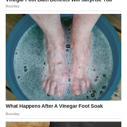
Važna odluka može se odnositi na to koga želite zadržati
u svom životu.
VAGA
Vage u narednim danima mogu doživeti romantičan
susret koji im budi emocije. Moguće je poznanstvo koje
počinje spontano, ali ostavlja snažan utisak.
Važna odluka može biti vezana za ljubav ili za odnos koji
već neko vreme traje.
Ovo je period kada slušanje intuicije može biti veoma
važno.