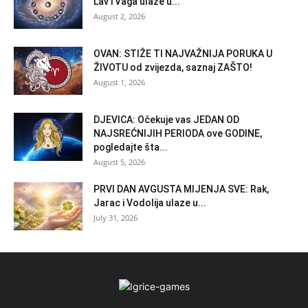
Lav i Vaga ulaze u...
August 2, 2026
OVAN: STIŽE TI NAJVAŽNIJA PORUKA U
ŽIVOTU od zvijezda, saznaj ZAŠTO!
August 1, 2026
DJEVICA: Očekuje vas JEDAN OD
NAJSREĆNIJIH PERIODA ove GODINE,
pogledajte šta...
August 5, 2026
PRVI DAN AVGUSTA MIJENJA SVE: Rak,
Jarac i Vodolija ulaze u...
July 31, 2026