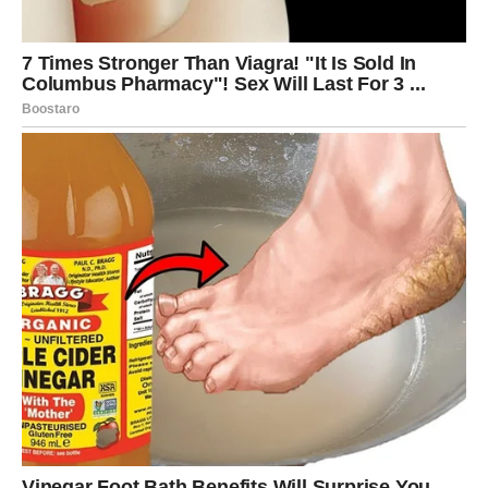
vas odmah privlači.
Sudbinski susret može se dogoditi na mestu gde to
najmanje očekujete – kroz izlazak, druženje ili putovanje.
Važna odluka može biti vezana za ljubav ili planove za
budućnost.
DEVICA
Device u narednim danima mogu shvatiti nešto veoma
važno o jednoj osobi. Možda ćete konačno videti pravu
sliku i doneti odluku koja vam donosi mir.
Sudbinski susret može doći kroz razgovor koji menja
način na koji gledate na jednu situaciju.