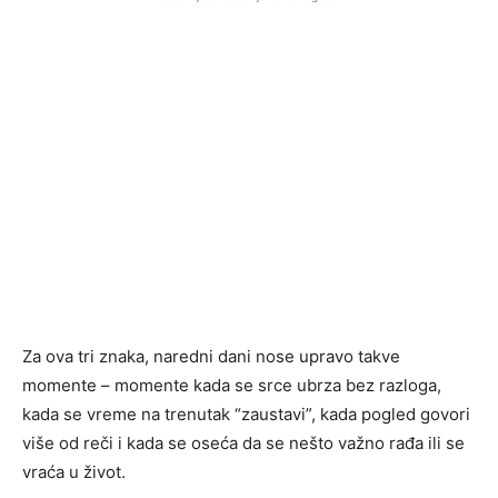
Za ova tri znaka, naredni dani nose upravo takve
momente – momente kada se srce ubrza bez razloga,
kada se vreme na trenutak “zaustavi”, kada pogled govori
više od reči i kada se oseća da se nešto važno rađa ili se
vraća u život.