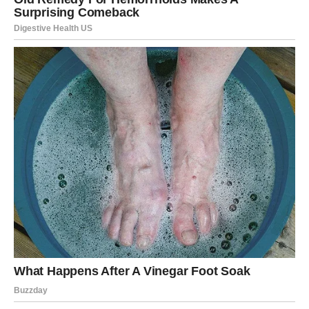
RIBE – SUSRET KOJI DELUJE
KAO SAN, ALI NOSI STVARNU
PROMENU
Ribe su znak koji često oseća više nego što govori, i koji
se zaljubljuje u energiju, u pogled, u osećaj, u ono
nevidljivo, pa nije čudno što baš vi u narednim danima
možete doživeti susret koji će izgledati kao scena iz sna,
ali će imati vrlo realne posledice po vaš život. Ovo je
susret koji dolazi onda kada ste umorni od razočaranja,
kada ste možda izgubili veru da postoji neko ko vas
razume, i baš tada sudbina šalje osobu koja vas “vidi” –
ne samo spolja, nego iznutra.
Ovaj susret može doći kroz kreativnost, umetnost,
muziku, društvene mreže, neko putovanje ili spontani
događaj, ali ono što će biti najjače jeste osećaj duhovne