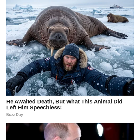
povezanosti, kao da se energije dodiruju pre reči. Neki
pripadnici ovog znaka mogu dobiti poruku od osobe koja
ih je dugo posmatrala iz daljine, ali nije smela da priđe,
dok drugi mogu upoznati nekoga ko dolazi sa potpuno
drugačijim životnim iskustvom, ali sa istom emotivnom
dubinom.
Za Ribe ovo nije samo “nova simpatija” – ovo je susret
koji menja unutrašnji svet, jer vas podseća da ljubav ne
mora da boli da bi bila jaka i da ne morate da spasavate
nekoga da biste bili voljeni. Sudbinski susret za vas
donosi lekciju granica, ali i nagradu: kada izaberete sebe,
dolazi ljubav koja vas ne guši, već vas širi.