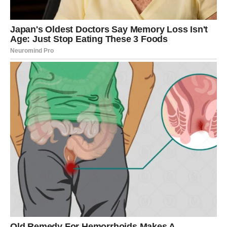
ljubav ili naviku, da li ste ćutali da biste sačuvali odnos ili
ste ćutali jer ste se bojali da budete ostavljeni.
Za neke Vage ovaj susret može značiti ulazak u novu
ljubavnu priču koja počinje kao razgovor, kao prijateljstvo
ili kao lagana privlačnost, ali se brzo pretvara u nešto
ozbiljnije, dok za druge može biti “okidač” koji će vas
naterati da konačno donesete odluku u postojećem
odnosu, jer će vam postati jasno šta vam zaista
nedostaje. Sudbina vas ne testira bez razloga – ona vas
vraća vašim pravim željama i pokazuje vam da ljubav ne
treba da bude stalno balansiranje, već mesto gde dišete
punim plućima.