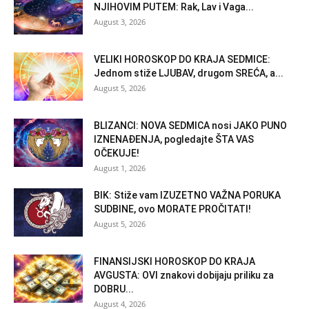
NJIHOVIM PUTEM: Rak, Lav i Vaga...
August 3, 2026
VELIKI HOROSKOP DO KRAJA SEDMICE:
Jednom stiže LJUBAV, drugom SREĆA, a...
August 5, 2026
BLIZANCI: NOVA SEDMICA nosi JAKO PUNO
IZNENAĐENJA, pogledajte ŠTA VAS
OČEKUJE!
August 1, 2026
BIK: Stiže vam IZUZETNO VAŽNA PORUKA
SUDBINE, ovo MORATE PROČITATI!
August 5, 2026
FINANSIJSKI HOROSKOP DO KRAJA
AVGUSTA: OVI znakovi dobijaju priliku za
DOBRU...
August 4, 2026