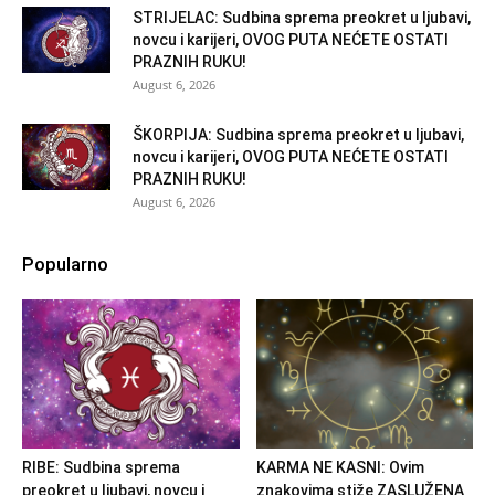
STRIJELAC: Sudbina sprema preokret u ljubavi,
novcu i karijeri, OVOG PUTA NEĆETE OSTATI
PRAZNIH RUKU!
August 6, 2026
ŠKORPIJA: Sudbina sprema preokret u ljubavi,
novcu i karijeri, OVOG PUTA NEĆETE OSTATI
PRAZNIH RUKU!
August 6, 2026
Popularno
RIBE: Sudbina sprema
KARMA NE KASNI: Ovim
preokret u ljubavi, novcu i
znakovima stiže ZASLUŽENA