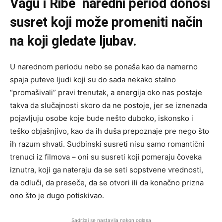
Vagu i Ribe naredni period donosi
susret koji može promeniti način
na koji gledate ljubav.
U narednom periodu nebo se ponaša kao da namerno
spaja puteve ljudi koji su do sada nekako stalno
“promašivali” pravi trenutak, a energija oko nas postaje
takva da slučajnosti skoro da ne postoje, jer se iznenada
pojavljuju osobe koje bude nešto duboko, iskonsko i
teško objašnjivo, kao da ih duša prepoznaje pre nego što
ih razum shvati. Sudbinski susreti nisu samo romantični
trenuci iz filmova – oni su susreti koji pomeraju čoveka
iznutra, koji ga nateraju da se seti sopstvene vrednosti,
da odluči, da preseče, da se otvori ili da konačno prizna
ono što je dugo potiskivao.
Sadržaj se nastavlja nakon oglasa