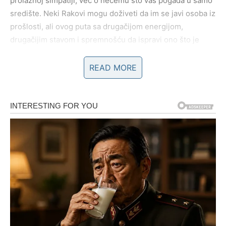
prolaznoj simpatiji, već o nečemu što vas pogađa u samo
središte. Neki Rakovi mogu doživeti da im se javi osoba iz
prošlosti, ali ovog puta sa drugačijom energijom,
drugačijim stavom i spremnošću da ispravi ono što je
nekada ostalo nedorečeno, dok drugi mogu upoznati
potpuno novu osobu koja donosi mir, sigurnost i toplinu,
READ MORE
ali i onu iskru koja vraća veru u ljubav.
Najvažnije je da ćete kroz ovaj susret shvatiti da ne
morate više da se borite za ljubav na način koji vas
iscrpljuje, jer prava povezanost dolazi tiho, prirodno i bez
igre moći, a sudbina vam šalje nekoga ko vas uči da se
ljubav ne mora zaslužiti – ona se prepoznaje.
VAGA – SUSRET KOJI MENJA
PLANOVE, ALI VRAĆA PRAVI