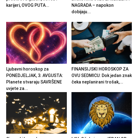
karijeri, OVOG PUTA...
NAGRADA – napokon
dobijaju...
Ljubavni horoskop za
FINANSIJSKI HOROSKOP ZA
PONEDJELJAK, 3. AVGUSTA:
OVU SEDMICU: Dok jedan znak
Planete stvaraju SAVRŠENE
čeka neplanirani trošak,...
uvjete za...