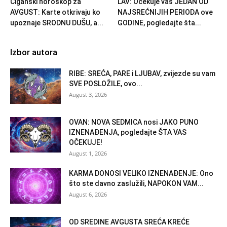
Ciganski horoskop za
LAV: Očekuje vas JEDAN OD
AVGUST: Karte otkrivaju ko
NAJSREĆNIJIH PERIODA ove
upoznaje SRODNU DUŠU, a...
GODINE, pogledajte šta...
Izbor autora
RIBE: SREĆA, PARE i LJUBAV, zvijezde su vam
SVE POSLOŽILE, ovo...
August 3, 2026
OVAN: NOVA SEDMICA nosi JAKO PUNO
IZNENAĐENJA, pogledajte ŠTA VAS
OČEKUJE!
August 1, 2026
KARMA DONOSI VELIKO IZNENAĐENJE: Ono
što ste davno zaslužili, NAPOKON VAM...
August 6, 2026
OD SREDINE AVGUSTA SREĆA KREĆE