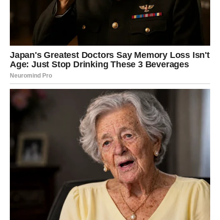
SMISAO
Vage su znak koji često pokušava da održi balans čak i
kada u dubini zna da nešto nije kako treba, jer vi ne volite
konflikte, ne volite lomove i često birate mir, čak i kada
mir znači da svoje želje stavljate na drugo mesto.
Međutim, u narednim danima može doći do susreta koji
će vas izbaciti iz tog “naviknutog balansa”, ali ne da bi vas
povredio, već da bi vam pokazao koliko ste se udaljili od
onoga što zaista želite.
Ovaj susret može doći na mestu gde se okupljaju ljudi,
kroz posao, kroz društveni događaj, ili čak kroz neku
potpuno spontanu situaciju, ali će vam doneti osećaj da
se pred vama otvara drugačiji svet, jer ćete upoznati
osobu koja vas inspiriše, koja vas mentalno pokreće i koja
ne prihvata površne odgovore. Biće to neko ko vas tera
da se pogledate iskreno i da se zapitate da li ste birali