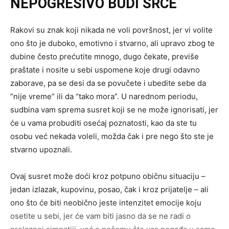
NEPOGREŠIVO BUDI SRCE
Rakovi su znak koji nikada ne voli površnost, jer vi volite
ono što je duboko, emotivno i stvarno, ali upravo zbog te
dubine često prećutite mnogo, dugo čekate, previše
praštate i nosite u sebi uspomene koje drugi odavno
zaborave, pa se desi da se povučete i ubedite sebe da
“nije vreme” ili da “tako mora”. U narednom periodu,
sudbina vam sprema susret koji se ne može ignorisati, jer
će u vama probuditi osećaj poznatosti, kao da ste tu
osobu već nekada voleli, možda čak i pre nego što ste je
stvarno upoznali.
Ovaj susret može doći kroz potpuno običnu situaciju –
jedan izlazak, kupovinu, posao, čak i kroz prijatelje – ali
ono što će biti neobično jeste intenzitet emocije koju
osetite u sebi, jer će vam biti jasno da se ne radi o