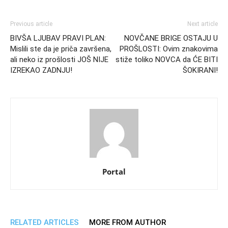
Previous article
Next article
BIVŠA LJUBAV PRAVI PLAN:
NOVČANE BRIGE OSTAJU U
Mislili ste da je priča završena,
PROŠLOSTI: Ovim znakovima
ali neko iz prošlosti JOŠ NIJE
stiže toliko NOVCA da ĆE BITI
IZREKAO ZADNJU!
ŠOKIRANI!
Portal
RELATED ARTICLES
MORE FROM AUTHOR