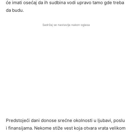
će imati osećaj da ih sudbina vodi upravo tamo gde treba
da budu.
Sadržaj se nastavlja nakon oglasa
Predstojeći dani donose srećne okolnosti u ljubavi, poslu
i finansijama. Nekome stiže vest koja otvara vrata velikom