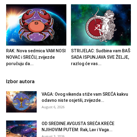
RAK: Nova sedmica VAM NOSI
STRIJELAC: Sudbina vam BAŠ
NOVAC i SREĆU, zvijezde
SADA ISPUNJAVA SVE ŽELJE,
poručuju da...
razlog će vas...
Izbor autora
VAGA: Ovog vikenda stiže vam SREĆA kakvu
odavno niste osjetili, zvijezde...
August 6, 2026
OD SREDINE AVGUSTA SREĆA KREĆE
NJIHOVIM PUTEM: Rak, Lav i Vaga...
August 3, 2026