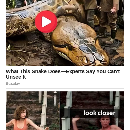
planovi napreduju, finansijska situacija postaje sigurnija,
a jedna vest mogla bi vas posebno obradovati.
Na ljubavnom planu očekuju vas nežni trenuci i mnogo
pažnje. Slobodne Ribe imaju velike šanse da upoznaju
osobu sa kojom će poželeti ozbiljnu i stabilnu vezu.
Pred mnogim znacima nalazi se period u kojem će
sudbina doneti preokrete koji menjaju pogled na život.
Poslovni uspesi, finansijska sigurnost, ljubavna sreća i
ostvarenje dugo čekanih želja pokazaće da se velike
promene često događaju upravo onda kada izgubimo
nadu da su moguće. Ovo je vreme u kojem će mnogi
zatvoriti vrata starim brigama i zakoračiti u mnogo lepšu
budućnost.
Najviše razloga za zadovoljstvo imaće Blizanci, Lavovi,