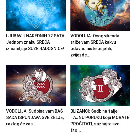
LJUBAV U NAREDNIH 72 SATA:
VODOLIJA: Ovog vikenda
Jednom znaku SREĆA
stiže vam SREĆA kakvu
izmamljuje SUZE RADOSNICE!
odavno niste osjetili,
zvijezde...
VODOLIJA: Sudbina vam BAŠ
BLIZANCI: Sudbina šalje
SADA ISPUNJAVA SVE ŽELJE,
TAJNU PORUKU koju MORATE
razlog će vas...
PROČITATI, saznajte sve
što...