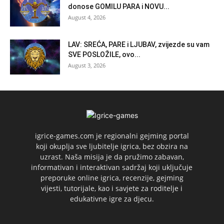
donose GOMILU PARA i NOVU...
August 4, 2026
LAV: SREĆA, PARE i LJUBAV, zvijezde su vam
SVE POSLOŽILE, ovo...
August 3, 2026
igrice-games.com je regionalni gejming portal
koji okuplja sve ljubitelje igrica, bez obzira na
uzrast. Naša misija je da pružimo zabavan,
informativan i interaktivan sadržaj koji uključuje
preporuke online igrica, recenzije, gejming
vijesti, tutorijale, kao i savjete za roditelje i
edukativne igre za djecu.