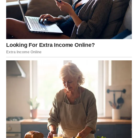
do vaše zajedničke budućnosti.
Lav
Lavovima zvezde donose priznanje za trud koji su ulagali.
Poslovni uspeh ili finansijska vest učiniće da budete
ponosni na ono što ste postigli.
Ako ste slobodni, jedan susret mogao bi označiti početak
veoma lepe ljubavne priče.
Devica
Device konačno ulaze u period stabilnosti. Poslovni
projekti napreduju, a jedna saradnja donosi sigurnost i
mnogo bolje uslove nego ranije.