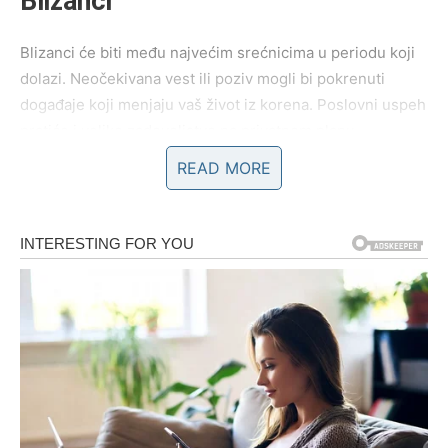
Blizanci
Blizanci će biti među najvećim srećnicima u periodu koji
dolazi. Neočekivana vest ili poziv mogli bi pokrenuti
događaje koji menjaju vaš život iz korena. Poslovni uspeh
pratiće i veliko zadovoljstvo na privatnom planu.
READ MORE
Na emotivnom polju očekuje vas iskreno priznanje koje
će vam vratiti osmeh.
Rak
Rakovima dolazi dugo očekivani mir. Sve ono što vas je
opterećivalo polako ostaje iza vas, a podrška porodice i
bliskih ljudi biće vam dragocena.
Na ljubavnom planu partner će pokazati koliko mu je stalo