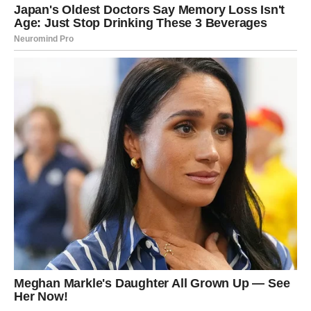
kada tome najmanje težimo.
Partner će biti vaša najveća podrška, dok slobodne Vage
mogu upoznati osobu koja će uneti mnogo radosti u
njihov život.
Škorpija
Škorpijama predstoji važan finansijski preokret. Poslovni
razgovori donose nove prilike, a jedna odluka pokazaće
se kao izuzetno korisna za vašu budućnost.
Na ljubavnom planu očekuje vas iskren razgovor koji
rešava stare nesporazume.
Strelac