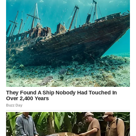
Vodolija
Vodolije će biti među znakovima kojima sudbina priprema
najveće iznenađenje. Neočekivana poslovna prilika,
važna vest ili susret sa osobom koja će imati veliki uticaj
na vašu budućnost učiniće da shvatite kako se najlepše
stvari zaista događaju onda kada ih najmanje očekujemo.
Pred vama su dani u kojima će se otvoriti vrata o kojima
ste dugo maštali.
Na ljubavnom planu očekuje vas prijatno iznenađenje
koje će vam vratiti veru u iskrene emocije.
Ribe
Ribe ulaze u period ispunjen lepim promenama. Poslovni