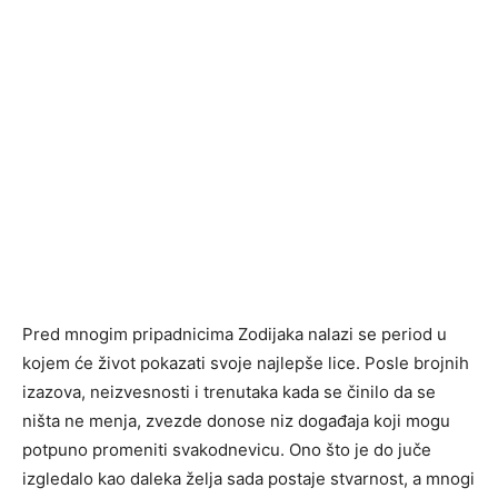
Pred mnogim pripadnicima Zodijaka nalazi se period u
kojem će život pokazati svoje najlepše lice. Posle brojnih
izazova, neizvesnosti i trenutaka kada se činilo da se
ništa ne menja, zvezde donose niz događaja koji mogu
potpuno promeniti svakodnevicu. Ono što je do juče
izgledalo kao daleka želja sada postaje stvarnost, a mnogi