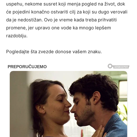
uspehu, nekome susret koji menja pogled na život, dok
će pojedini konačno ostvariti cilj za koji su dugo verovali
da je nedostižan. Ovo je vreme kada treba prihvatiti
promene, jer upravo one vode ka mnogo lepšem
razdoblju.
Pogledajte šta zvezde donose vašem znaku.