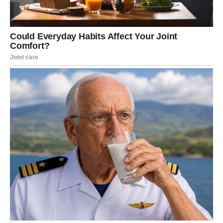
Na emotivnom planu očekuju vas iskreni razgovori koji
učvršćuju odnos sa partnerom.
Vaga
Vagama dolazi ostvarenje jedne velike želje. Vest koja
uskoro stiže vratiće vam veru da se život menja onda