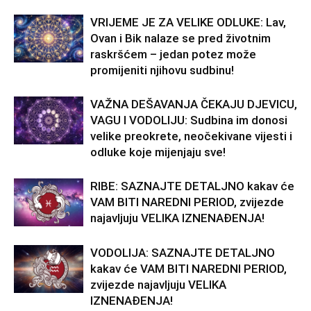
VRIJEME JE ZA VELIKE ODLUKE: Lav,
Ovan i Bik nalaze se pred životnim
raskršćem – jedan potez može
promijeniti njihovu sudbinu!
VAŽNA DEŠAVANJA ČEKAJU DJEVICU,
VAGU I VODOLIJU: Sudbina im donosi
velike preokrete, neočekivane vijesti i
odluke koje mijenjaju sve!
RIBE: SAZNAJTE DETALJNO kakav će
VAM BITI NAREDNI PERIOD, zvijezde
najavljuju VELIKA IZNENAĐENJA!
VODOLIJA: SAZNAJTE DETALJNO
kakav će VAM BITI NAREDNI PERIOD,
zvijezde najavljuju VELIKA
IZNENAĐENJA!