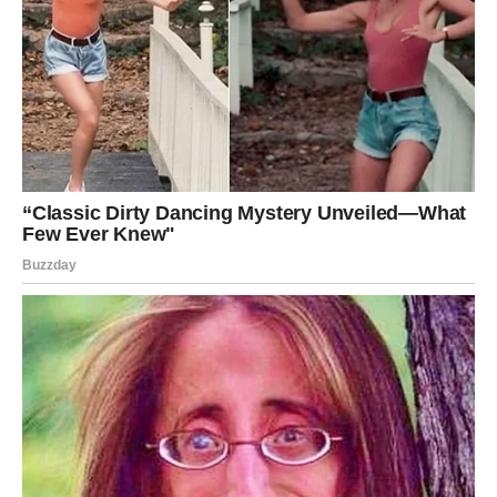
Vodolije i Jarčevi, jer upravo njima zvezde donose
najveće preokrete, uspehe i događaje koji će im ostati u
sećanju. Ipak, svaki znak dobija priliku da prihvati
promene koje dolaze i napravi važan korak ka srećnijem
životu. Pred vama su dani koji mogu pokazati da sudbina
ponekad pripremi mnogo lepše priče nego što smo ikada
mogli da zamislimo.