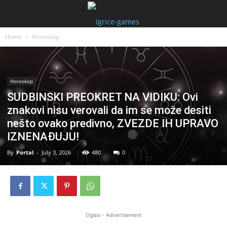
Home
Horoskop
Horoskop
SUDBINSKI PREOKRET NA VIDIKU: Ovi
znakovi nisu verovali da im se može desiti
nešto ovako predivno, ZVEZDE IH UPRAVO
IZNENAĐUJU!
By
Portal
-
July 3, 2026
480
0
Oglasi - Advertisement