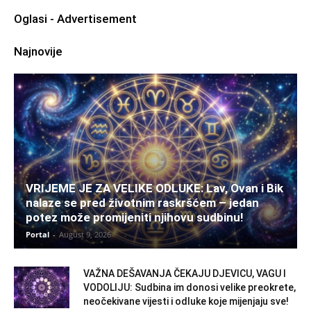
Oglasi - Advertisement
Najnovije
VRIJEME JE ZA VELIKE ODLUKE: Lav, Ovan i Bik
nalaze se pred životnim raskršćem – jedan
potez može promijeniti njihovu sudbinu!
Portal
-
August 9, 2026
VAŽNA DEŠAVANJA ČEKAJU DJEVICU, VAGU I
VODOLIJU: Sudbina im donosi velike preokrete,
neočekivane vijesti i odluke koje mijenjaju sve!