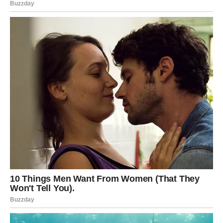
Strelčevima dolaze dani puni pozitivne energije.
Putovanje, korisno poznanstvo ili poslovna saradnja
mogli bi otvoriti vrata uspehu koji ste dugo priželjkivali.
Na emotivnom planu očekuju vas vedri trenuci i mnogo
razloga za zadovoljstvo.
Jarac
Jarčevima se konačno ispunjava jedan važan cilj.
Poslovni uspeh i bolji prihodi omogućiće vam da ostvarite
planove koje ste dugo odlagali.
Na ljubavnom planu partner će vam pružiti osećaj
sigurnosti i podrške, dok slobodni Jarčevi mogu upoznati
osobu koja donosi stabilnost.