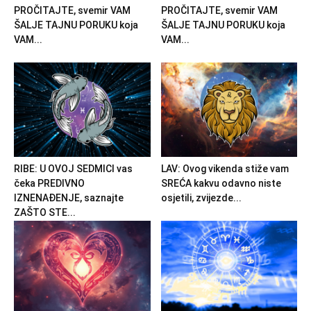
PROČITAJTE, svemir VAM
PROČITAJTE, svemir VAM
ŠALJE TAJNU PORUKU koja
ŠALJE TAJNU PORUKU koja
VAM...
VAM...
RIBE: U OVOJ SEDMICI vas
LAV: Ovog vikenda stiže vam
čeka PREDIVNO
SREĆA kakvu odavno niste
IZNENAĐENJE, saznajte
osjetili, zvijezde...
ZAŠTO STE...