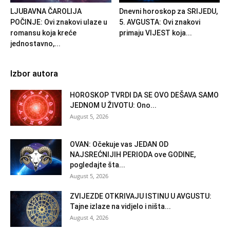
LJUBAVNA ČAROLIJA
Dnevni horoskop za SRIJEDU,
POČINJE: Ovi znakovi ulaze u
5. AVGUSTA: Ovi znakovi
romansu koja kreće
primaju VIJEST koja...
jednostavno,...
Izbor autora
HOROSKOP TVRDI DA SE OVO DEŠAVA SAMO
JEDNOM U ŽIVOTU: Ono...
August 5, 2026
OVAN: Očekuje vas JEDAN OD
NAJSREĆNIJIH PERIODA ove GODINE,
pogledajte šta...
August 5, 2026
ZVIJEZDE OTKRIVAJU ISTINU U AVGUSTU:
Tajne izlaze na vidjelo i ništa...
August 4, 2026