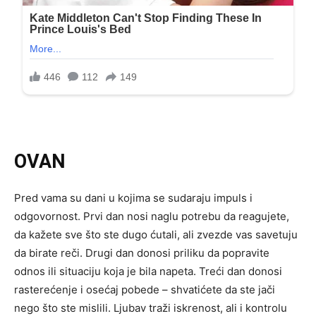
OVAN
Pred vama su dani u kojima se sudaraju impuls i
odgovornost. Prvi dan nosi naglu potrebu da reagujete,
da kažete sve što ste dugo ćutali, ali zvezde vas savetuju
da birate reči. Drugi dan donosi priliku da popravite
odnos ili situaciju koja je bila napeta. Treći dan donosi
rasterećenje i osećaj pobede – shvatićete da ste jači
nego što ste mislili. Ljubav traži iskrenost, ali i kontrolu