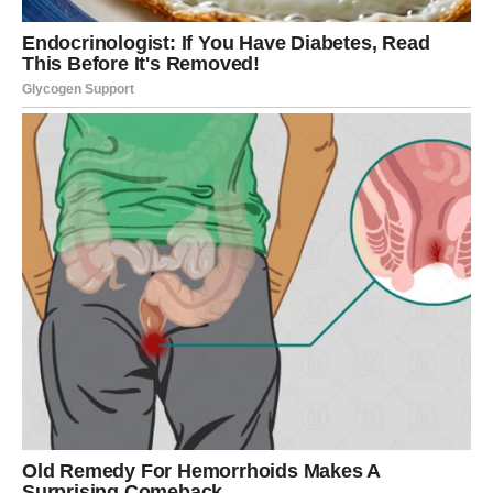
sudbinske odluke koje menjaju budućnost.
STRELAC
Pred vama su dani razmišljanja o pravcu kojim idete.
Prvog dana javlja se potreba za promenom i slobodom.
Drugog dana dolazi nova ideja, poziv ili prilika koja vas
raduje. Treći dan vraća optimizam i veru u bolje sutra.
Ljubav dolazi kroz iskrenost i otvoreno srce.
JARAC
Stabilnost i priznanje prate vas u naredna tri dana. Prvog
dana fokus je na obavezama i odgovornosti. Drugog dana
dolazi potvrda vašeg truda – neko vas vidi i poštuje. Treći
dan donosi emotivno ispunjenje i mir. Ljubav se gradi na
poverenju i sigurnosti, a mnogi Jarčevi osećaju karmičku