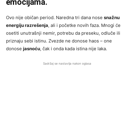
emocijama.
Ovo nije običan period. Naredna tri dana nose
snažnu
energiju razrešenja
, ali i početke novih faza. Mnogi će
osetiti unutrašnji nemir, potrebu da preseku, odluče ili
priznaju sebi istinu. Zvezde ne donose haos – one
donose
jasnoću
, čak i onda kada istina nije laka.
Sadržaj se nastavlja nakon oglasa