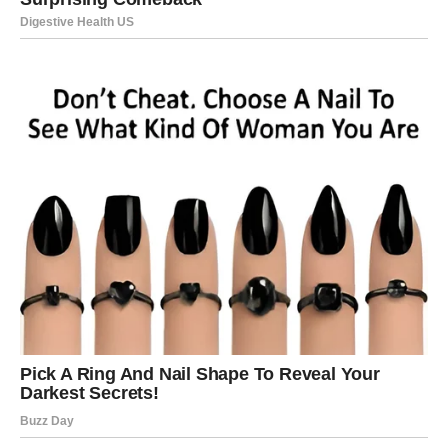
nagradu.
VODOLIJA
Iznenađenja i unutrašnja buđenja obeležavaju ovaj
period. Prvog dana potreba za povlačenjem i
razmišljanjem. Drugog dana dolazi inspiracija ili
neočekivana vest. Treći dan donosi slobodu i osećaj
rasterećenja. Ljubav može biti neobična, ali iskrena i
osvežavajuća.
RIBE
Intuicija vam je izuzetno jaka. Prvog dana ste emotivni i
sanjivi. Drugog dana dolazi podrška, razumevanje i osećaj
da niste sami. Treći dan donosi nadu, radost i tiho