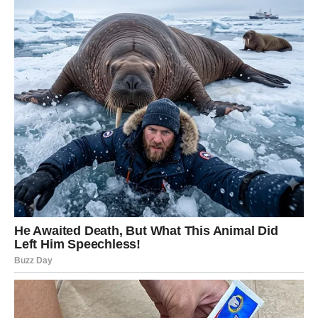
zadovoljstvo. Ljubav vas leči i podseća koliko ste voljeni.