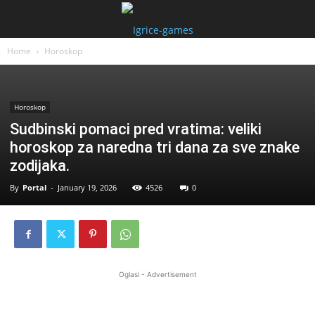
Home
Horoskop
Horoskop
Sudbinski pomaci pred vratima: veliki
horoskop za naredna tri dana za sve znake
zodijaka.
By
Portal
-
January 19, 2026
4526
0
Oglasi - Advertisement