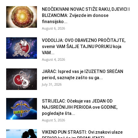
NEOČEKIVANI NOVAC STIŽE RAKU, DJEVICI I
BLIZANCIMA: Zvijezde im donose
finansijsko...
August 6, 2026
VODOLIJA: OVO OBAVEZNO PROČITAJTE,
svemir VAM ŠALJE TAJNU PORUKU koja
VAM...
August 4, 2026
JARAC: Ispred vas je IZUZETNO SREĆAN
period, saznajte zašto su ga...
July 31, 2026
STRIJELAC: Očekuje vas JEDAN OD
NAJSREĆNIJIH PERIODA ove GODINE,
pogledajte šta...
August 5, 2026
VIKEND PUN STRASTI: Ovi znakovi ulaze