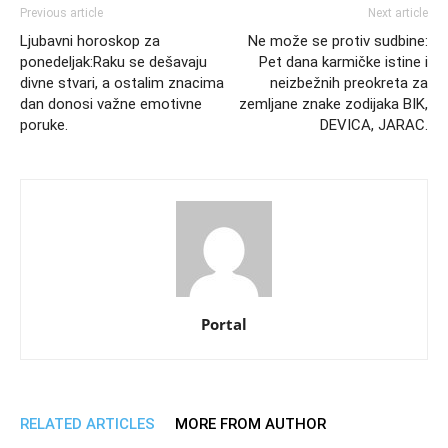
Previous article
Next article
Ljubavni horoskop za
Ne može se protiv sudbine:
ponedeljak:Raku se dešavaju
Pet dana karmičke istine i
divne stvari, a ostalim znacima
neizbežnih preokreta za
dan donosi važne emotivne
zemljane znake zodijaka BIK,
poruke.
DEVICA, JARAC.
Portal
RELATED ARTICLES
MORE FROM AUTHOR