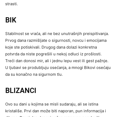
strasti.
BIK
Stabilnost se vraća, ali ne bez unutrašnjih preispitivanja.
Prvog dana razmišljate o sigurnosti, novcu i emocijama
koje ste potiskivali. Drugog dana dolazi konkretna
potvrda da niste pogrešili u nekoj odluci iz prošlosti.
Treći dan donosi mir, ali i jednu lepu vest ili gest pažnje.
U ljubavi se produbljuju osećanja, a mnogi Bikovi osećaju
da su konačno na sigurnom tlu.
BLIZANCI
Ovo su dani u kojima se misli sudaraju, ali se istina
kristališe. Prvi dan može biti naporan, pun informacija i