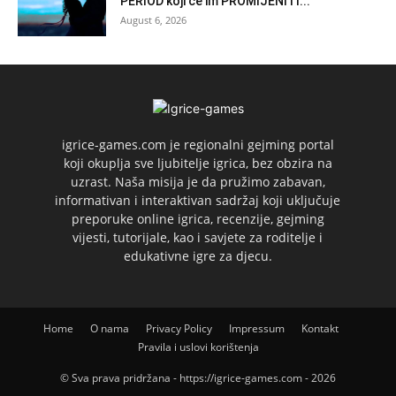
PERIOD koji će im PROMIJENITI...
August 6, 2026
igrice-games.com je regionalni gejming portal
koji okuplja sve ljubitelje igrica, bez obzira na
uzrast. Naša misija je da pružimo zabavan,
informativan i interaktivan sadržaj koji uključuje
preporuke online igrica, recenzije, gejming
vijesti, tutorijale, kao i savjete za roditelje i
edukativne igre za djecu.
Home
O nama
Privacy Policy
Impressum
Kontakt
Pravila i uslovi korištenja
© Sva prava pridržana - https://igrice-games.com - 2026