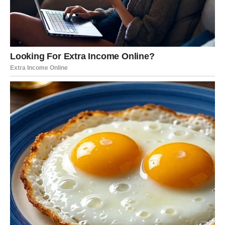
VAGA
Tri dana važnih unutrašnjih odluka su pred vama. Prvog
dana balans je poljuljan i možete se osećati neodlučno.
Drugog dana dolazi osoba ili situacija koja vam pomaže
da sagledate pravu istinu. Treći dan donosi mir i osećaj
da ste izabrali ispravno. Ljubav traži ravnotežu između
davanja i samopoštovanja.
ŠKORPIJA
Ovo su dani istine, intuicije i dubokih uvida. Prvog dana
osećate nemir. Drugog dana istina izlazi na videlo – ono
što ste osećali, sada se potvrđuje. Treći dan donosi
snagu, kontrolu i osećaj lične moći. U ljubavi su moguće