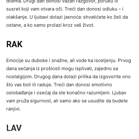
dilema. Drugi dan donosi važan razgovor, poruku ili
susret koji vam otvara oči. Treći dan donosi odluku – i
olakšanje. U ljubavi dolazi jasnoća: shvatićete ko želi da
ostane, a ko samo prolazi kroz vaš život.
RAK
Emocije su duboke i snažne, ali vode ka isceljenju. Prvog
dana sećanja iz prošlosti mogu isplivati, zajedno sa
nostalgijom. Drugog dana dolazi prilika da izgovorite ono
što vas boli ili raduje. Treći dan donosi emotivno
oslobađanje i osećaj da ste konačno razumljeni. Ljubav
vam pruža sigurnost, ali samo ako se usudite da budete
ranjivi.
LAV