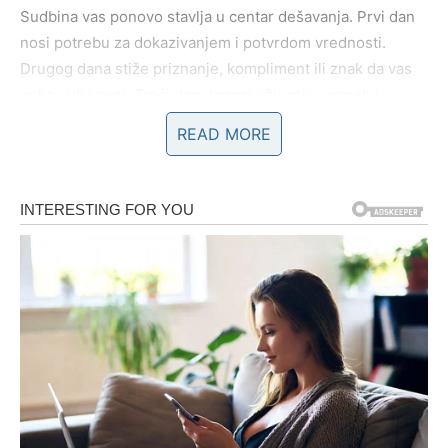
Sudbina vas ponovo stavlja u centar dešavanja. Prvi dan
nosi potrebu za dokazivanjem i potvrdom vrednosti.
Drugog dana stiže priznanje, kompliment ili znak da vas
neko vidi i ceni. Treći dan donosi uživanje, osmeh i
osećaj da ste tamo gde treba da budete. Ljubav se budi
READ MORE
snažno, a strast i harizma su naglašene.
DEVICA
Ovo je period kada se red vraća u haos. Prvog dana
možete osećati umor ili potrebu da se povučete i sredite
misli. Drugog dana dolazi rešavanje praktičnih problema i
jasna struktura. Treći dan donosi zadovoljstvo jer vidite
plodove svog truda. U ljubavi dolazi stabilnost, ali i
potreba za otvorenim razgovorom.