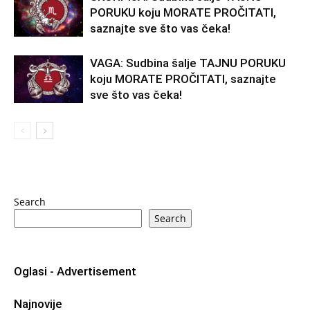
PORUKU koju MORATE PROČITATI,
saznajte sve što vas čeka!
VAGA: Sudbina šalje TAJNU PORUKU
koju MORATE PROČITATI, saznajte
sve što vas čeka!
Search
Search
Oglasi - Advertisement
Najnovije