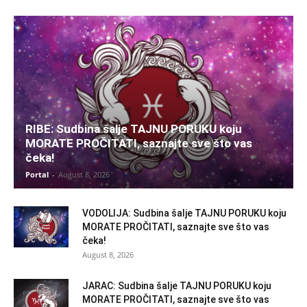
RIBE: Sudbina šalje TAJNU PORUKU koju
MORATE PROČITATI, saznajte sve što vas
čeka!
Portal
-
August 8, 2026
VODOLIJA: Sudbina šalje TAJNU PORUKU koju
MORATE PROČITATI, saznajte sve što vas
čeka!
August 8, 2026
JARAC: Sudbina šalje TAJNU PORUKU koju
MORATE PROČITATI, saznajte sve što vas