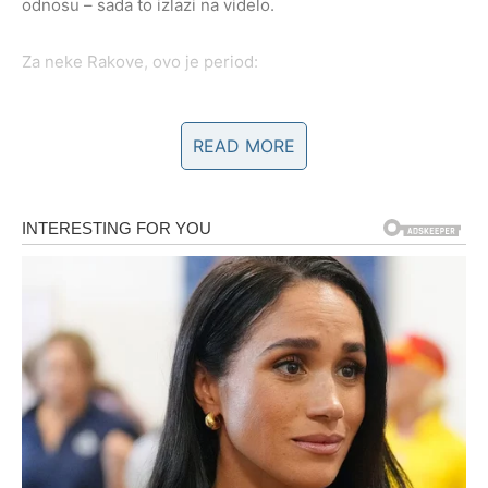
odnosu – sada to izlazi na videlo.
Za neke Rakove, ovo je period:
emotivnog razjašnjenja
READ MORE
obnove poverenja
ili donošenja teške, ali oslobađajuće odluke
Ako veza ima dubinu – ona se sada učvršćuje i prelazi na
viši nivo. Ako nema – sudbina vam daje snagu da pustite
ono što vas iscrpljuje.
Ako ste slobodni
Slobodni Rakovi ulaze u period
sudbinskog susreta ili
snažnog emotivnog buđenja
. Može se pojaviti osoba