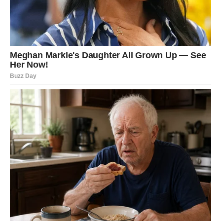
koja vas razume bez mnogo reči, ali i osoba iz prošlosti
koja dolazi sa karmičkom lekcijom.
Pitanje koje sudbina postavlja je jednostavno, ali duboko:
Da li biraš ono što ti je poznato – ili ono što ti donosi mir?
POSAO I NOVAC – Stabilnost
kroz emotivnu sigurnost
Na poslovnom planu, Rak u drugoj polovini januara traži
sigurnost, a ne dokazivanje
. Nije vam više važno da se
dokazujete svima – već da znate da ste na mestu gde ste
cenjeni.
Posao