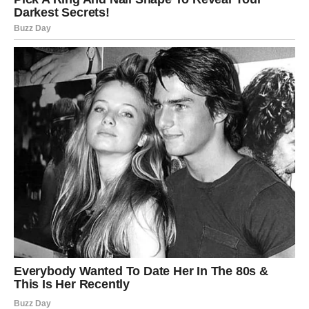
Ovo je najvažniji segment sudbinskog horoskopa za Raka.
U drugoj polovini januara vi prolazite kroz
emocionalno
čišćenje
. Suze su moguće – ali to su suze oslobađanja,
ne bola.
Shvatate:
kome ste davali previše
gde ste sebe zanemarili
zašto ste ćutali kada ste želeli da govorite
I upravo tu dolazi
lična snaga
. Rak sada uči da briga o
drugima ne sme da bude na štetu sebe.
PORODICA I BLISKI ODNOSI –