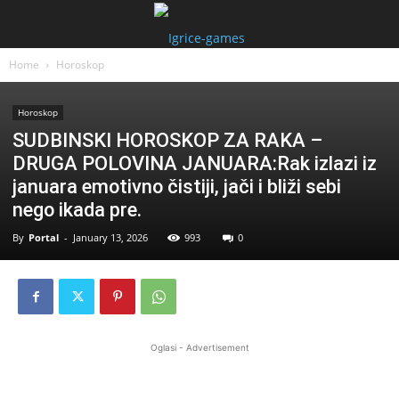
Home
Horoskop
Horoskop
SUDBINSKI HOROSKOP ZA RAKA –
DRUGA POLOVINA JANUARA:Rak izlazi iz
januara emotivno čistiji, jači i bliži sebi
nego ikada pre.
By
Portal
-
January 13, 2026
993
0
Oglasi - Advertisement