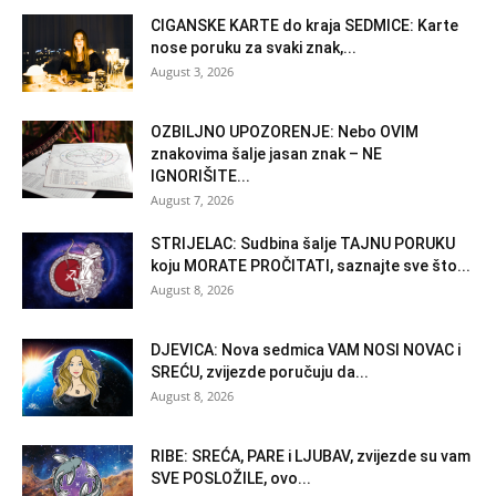
CIGANSKE KARTE do kraja SEDMICE: Karte
nose poruku za svaki znak,...
August 3, 2026
OZBILJNO UPOZORENJE: Nebo OVIM
znakovima šalje jasan znak – NE
IGNORIŠITE...
August 7, 2026
STRIJELAC: Sudbina šalje TAJNU PORUKU
koju MORATE PROČITATI, saznajte sve što...
August 8, 2026
DJEVICA: Nova sedmica VAM NOSI NOVAC i
SREĆU, zvijezde poručuju da...
August 8, 2026
RIBE: SREĆA, PARE i LJUBAV, zvijezde su vam
SVE POSLOŽILE, ovo...