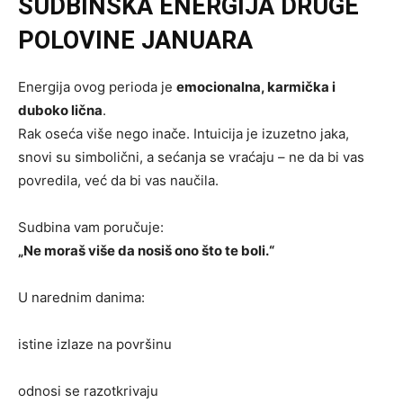
SUDBINSKA ENERGIJA DRUGE
POLOVINE JANUARA
Energija ovog perioda je
emocionalna, karmička i
duboko lična
.
Rak oseća više nego inače. Intuicija je izuzetno jaka,
snovi su simbolični, a sećanja se vraćaju – ne da bi vas
povredila, već da bi vas naučila.
Sudbina vam poručuje:
„Ne moraš više da nosiš ono što te boli.“
U narednim danima:
istine izlaze na površinu
odnosi se razotkrivaju