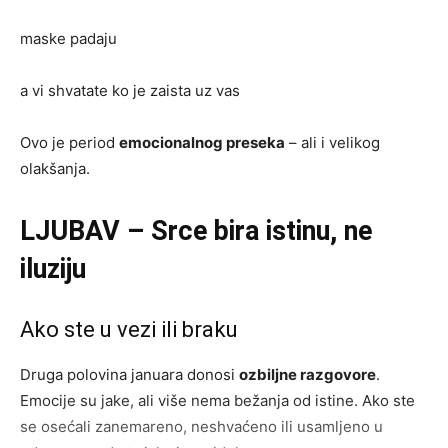
maske padaju
a vi shvatate ko je zaista uz vas
Ovo je period
emocionalnog preseka
– ali i velikog
olakšanja.
LJUBAV – Srce bira istinu, ne
iluziju
Ako ste u vezi ili braku
Druga polovina januara donosi
ozbiljne razgovore
.
Emocije su jake, ali više nema bežanja od istine. Ako ste
se osećali zanemareno, neshvaćeno ili usamljeno u