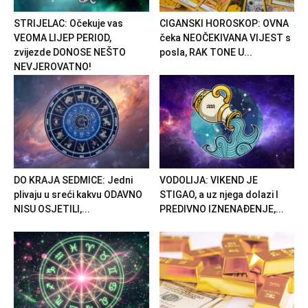
STRIJELAC: Očekuje vas
CIGANSKI HOROSKOP: OVNA
VEOMA LIJEP PERIOD,
čeka NEOČEKIVANA VIJEST s
zvijezde DONOSE NEŠTO
posla, RAK TONE U...
NEVJEROVATNO!
DO KRAJA SEDMICE: Jedni
VODOLIJA: VIKEND JE
plivaju u sreći kakvu ODAVNO
STIGAO, a uz njega dolazi I
NISU OSJETILI,...
PREDIVNO IZNENAĐENJE,...