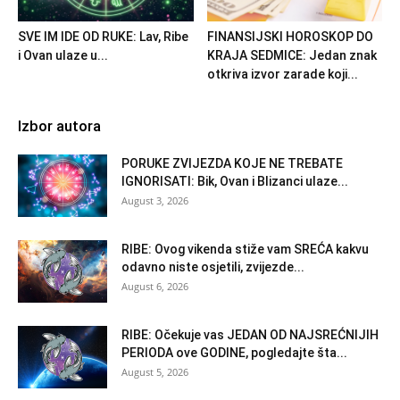
SVE IM IDE OD RUKE: Lav, Ribe
FINANSIJSKI HOROSKOP DO
i Ovan ulaze u...
KRAJA SEDMICE: Jedan znak
otkriva izvor zarade koji...
Izbor autora
PORUKE ZVIJEZDA KOJE NE TREBATE
IGNORISATI: Bik, Ovan i Blizanci ulaze...
August 3, 2026
RIBE: Ovog vikenda stiže vam SREĆA kakvu
odavno niste osjetili, zvijezde...
August 6, 2026
RIBE: Očekuje vas JEDAN OD NAJSREĆNIJIH
PERIODA ove GODINE, pogledajte šta...
August 5, 2026