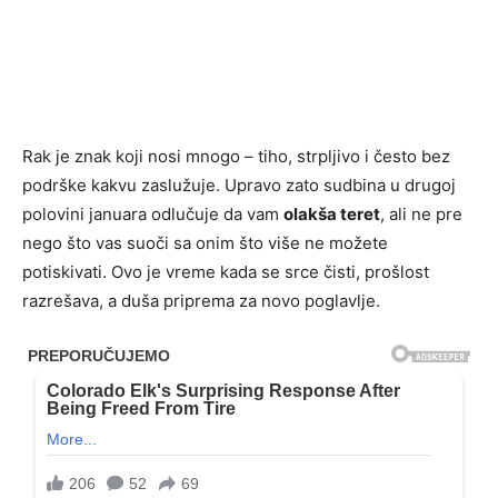
Rak je znak koji nosi mnogo – tiho, strpljivo i često bez
podrške kakvu zaslužuje. Upravo zato sudbina u drugoj
polovini januara odlučuje da vam
olakša teret
, ali ne pre
nego što vas suoči sa onim što više ne možete
potiskivati. Ovo je vreme kada se srce čisti, prošlost
razrešava, a duša priprema za novo poglavlje.