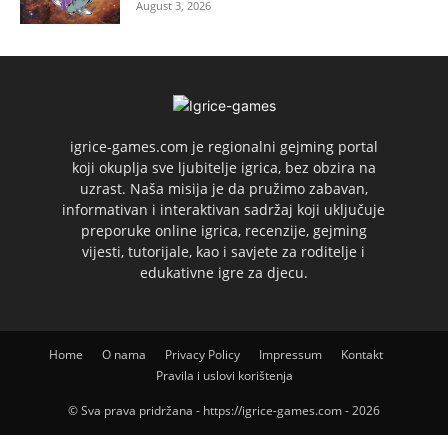
August 3, 2026
igrice-games.com je regionalni gejming portal
koji okuplja sve ljubitelje igrica, bez obzira na
uzrast. Naša misija je da pružimo zabavan,
informativan i interaktivan sadržaj koji uključuje
preporuke online igrica, recenzije, gejming
vijesti, tutorijale, kao i savjete za roditelje i
edukativne igre za djecu.
Home
O nama
Privacy Policy
Impressum
Kontakt
Pravila i uslovi korištenja
© Sva prava pridržana - https://igrice-games.com - 2026