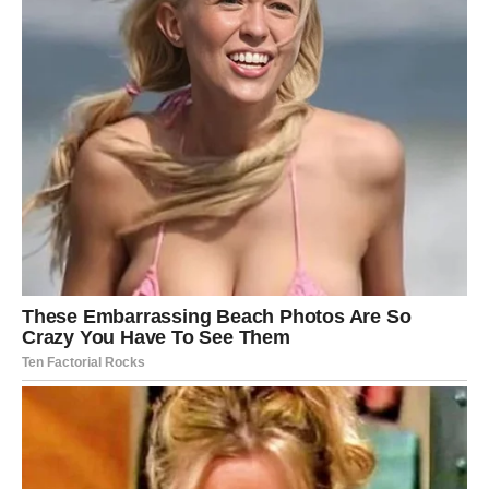
ZDRAVLJE I ENERGIJA – Srce i
duša traže mir
Emotivni stres može se odraziti na telo. Zato su odmor,
tišina, priroda i bliski ljudi ključni.
Slušajte intuiciju – ona vas vodi tačno tamo gde treba da
budete.