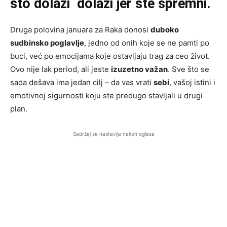
što dolazi dolazi jer ste spremni.
Druga polovina januara za Raka donosi
duboko
sudbinsko poglavlje
, jedno od onih koje se ne pamti po
buci, već po emocijama koje ostavljaju trag za ceo život.
Ovo nije lak period, ali jeste
izuzetno važan
. Sve što se
sada dešava ima jedan cilj – da vas vrati
sebi
, vašoj istini i
emotivnoj sigurnosti koju ste predugo stavljali u drugi
plan.
Sadržaj se nastavlja nakon oglasa