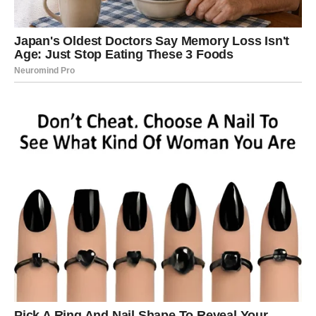
Mogući su razgovori sa autoritetima, odluke o promeni ili
redefinisanju obaveza. Neki Rakovi shvataju da su
prerasli određeno okruženje, dok drugi konačno dobijaju
priznanje koje su dugo čekali.
Finansije
Finansije se stabilizuju postepeno. Nije period naglih
dobitaka, ali jeste period
finansijskog smirenja
.
Rešavanje jednog dugotrajnog troška ili brige donosi vam
veliko olakšanje.
UNUTRAŠNJI SVET – Emotivno
čišćenje i lično buđenje