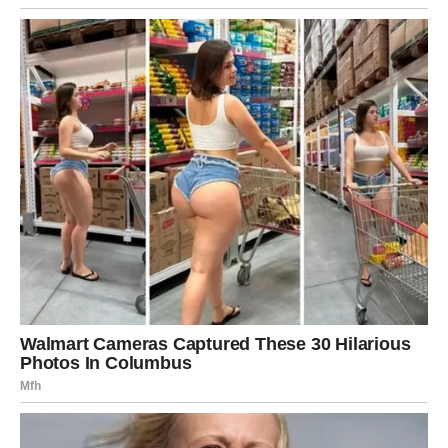
Sudbina pokazuje ko ostaje
Porodica i bliski ljudi imaju važnu ulogu. Neki odnosi se
produbljuju, neki se hlade – ali sve ide ka
zdravijoj
ravnoteži
.
Rak u ovom periodu:
prestaje da opravdava tuđe postupke
uči da kaže „ne“ bez krivice
bira mir umesto konflikta
I upravo tada dolazi poštovanje.