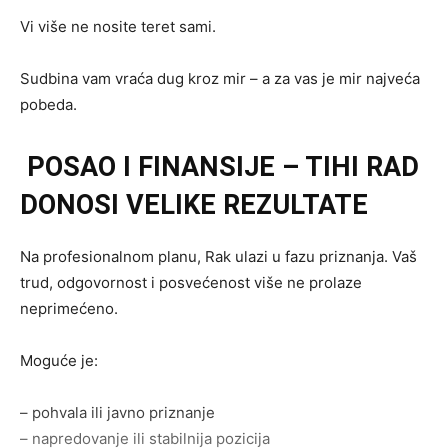
Vi više ne nosite teret sami.
Sudbina vam vraća dug kroz mir – a za vas je mir najveća
pobeda.
POSAO I FINANSIJE – TIHI RAD
DONOSI VELIKE REZULTATE
Na profesionalnom planu, Rak ulazi u fazu priznanja. Vaš
trud, odgovornost i posvećenost više ne prolaze
neprimećeno.
Moguće je:
– pohvala ili javno priznanje
– napredovanje ili stabilnija pozicija