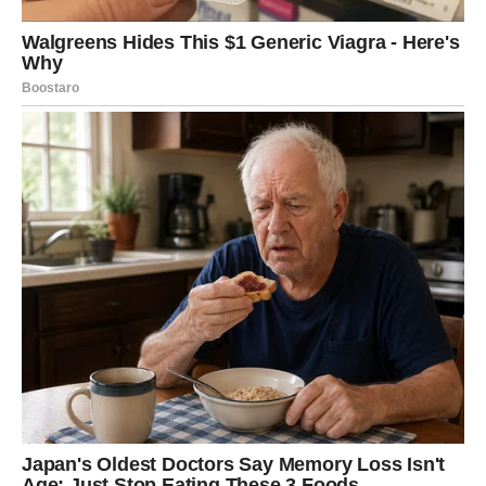
Rak koji je nekada ćutao sada zna da kaže šta oseća.
Rak koji je nekada trpeo sada postavlja granice.
Rak koji je sumnjao sada veruje u svoju intuiciju.
Ta unutrašnja stabilnost menja sve.
Kada vi prestanete da sumnjate u sebe, svet počinje da
reaguje drugačije. Ljudi vas poštuju više. Vaše odluke
imaju težinu. Vaša tišina ima snagu.
KARMIČKO PORAVNANJE –
PRAVDA DOLAZI TIHO
Ako vas je neko povredio – sada dolazi zatvaranje bez
gorčine.
Ako ste ulagali trud bez priznanja – sada dolazi