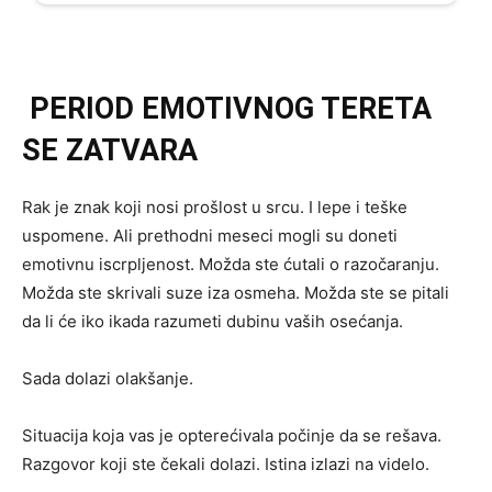
PERIOD EMOTIVNOG TERETA
SE ZATVARA
Rak je znak koji nosi prošlost u srcu. I lepe i teške
uspomene. Ali prethodni meseci mogli su doneti
emotivnu iscrpljenost. Možda ste ćutali o razočaranju.
Možda ste skrivali suze iza osmeha. Možda ste se pitali
da li će iko ikada razumeti dubinu vaših osećanja.
Sada dolazi olakšanje.
Situacija koja vas je opterećivala počinje da se rešava.
Razgovor koji ste čekali dolazi. Istina izlazi na videlo.