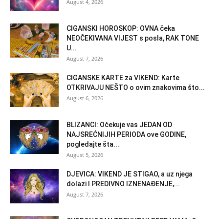
August 4, 2026
CIGANSKI HOROSKOP: OVNA čeka
NEOČEKIVANA VIJEST s posla, RAK TONE
U...
August 7, 2026
CIGANSKE KARTE za VIKEND: Karte
OTKRIVAJU NEŠTO o ovim znakovima što...
August 6, 2026
BLIZANCI: Očekuje vas JEDAN OD
NAJSREĆNIJIH PERIODA ove GODINE,
pogledajte šta...
August 5, 2026
DJEVICA: VIKEND JE STIGAO, a uz njega
dolazi I PREDIVNO IZNENAĐENJE,...
August 7, 2026