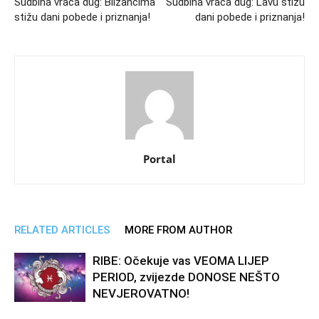
Sudbina vraća dug: Blizancima
Sudbina vraća dug: Lavu stižu
stižu dani pobede i priznanja!
dani pobede i priznanja!
Portal
RELATED ARTICLES
MORE FROM AUTHOR
RIBE: Očekuje vas VEOMA LIJEP
PERIOD, zvijezde DONOSE NEŠTO
NEVJEROVATNO!