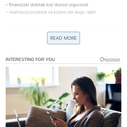
– finansijski dobitak koji donosi sigurnost
– realizacija projekta na kojem ste dugo radili
Vi niste znak koji se hvali svojim uspehom. Vi radite tiho i
predano. I upravo zato sada dolazi trenutak kada drugi
READ MORE
jasno vide vašu vrednost.
Ako ste sumnjali u sebe – sledeći dani donose potvrdu da
ste bili na pravom putu.
LJUBAV – POŠTOVANJE KOJE
DOLAZI NA PRAVO MESTO
U emotivnom životu dolazi faza stabilnosti i sigurnosti.
Ako ste u vezi, partner pokazuje više pažnje i zahvalnosti.