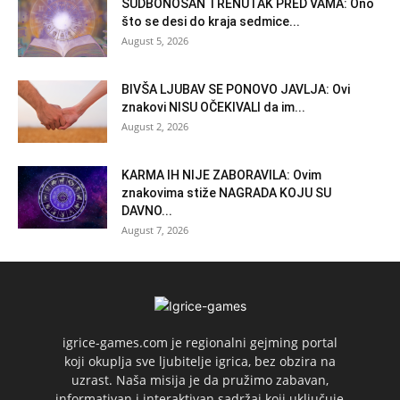
SUDBONOSAN TRENUTAK PRED VAMA: Ono
što se desi do kraja sedmice...
August 5, 2026
BIVŠA LJUBAV SE PONOVO JAVLJA: Ovi
znakovi NISU OČEKIVALI da im...
August 2, 2026
KARMA IH NIJE ZABORAVILA: Ovim
znakovima stiže NAGRADA KOJU SU
DAVNO...
August 7, 2026
igrice-games.com je regionalni gejming portal
koji okuplja sve ljubitelje igrica, bez obzira na
uzrast. Naša misija je da pružimo zabavan,
informativan i interaktivan sadržaj koji uključuje