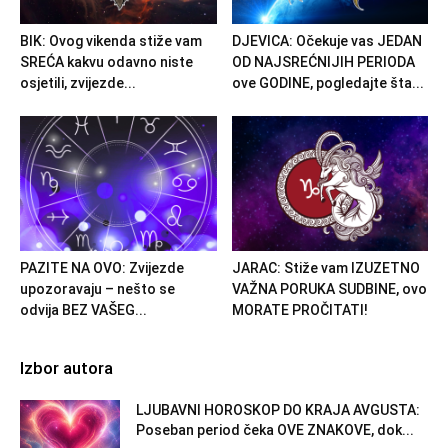
BIK: Ovog vikenda stiže vam
DJEVICA: Očekuje vas JEDAN
SREĆA kakvu odavno niste
OD NAJSREĆNIJIH PERIODA
osjetili, zvijezde...
ove GODINE, pogledajte šta...
PAZITE NA OVO: Zvijezde
JARAC: Stiže vam IZUZETNO
upozoravaju – nešto se
VAŽNA PORUKA SUDBINE, ovo
odvija BEZ VAŠEG...
MORATE PROČITATI!
Izbor autora
LJUBAVNI HOROSKOP DO KRAJA AVGUSTA:
Poseban period čeka OVE ZNAKOVE, dok...