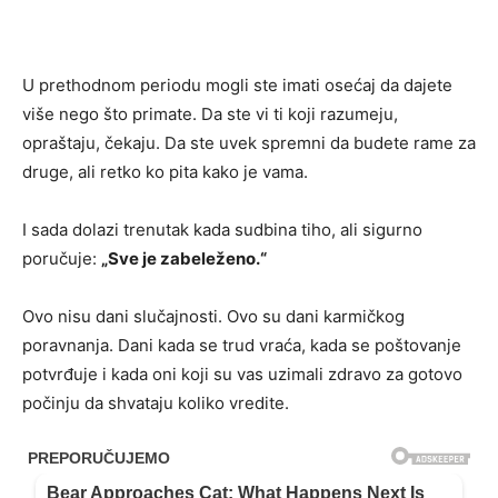
U prethodnom periodu mogli ste imati osećaj da dajete
više nego što primate. Da ste vi ti koji razumeju,
opraštaju, čekaju. Da ste uvek spremni da budete rame za
druge, ali retko ko pita kako je vama.
I sada dolazi trenutak kada sudbina tiho, ali sigurno
poručuje:
„Sve je zabeleženo.“
Ovo nisu dani slučajnosti. Ovo su dani karmičkog
poravnanja. Dani kada se trud vraća, kada se poštovanje
potvrđuje i kada oni koji su vas uzimali zdravo za gotovo
počinju da shvataju koliko vredite.