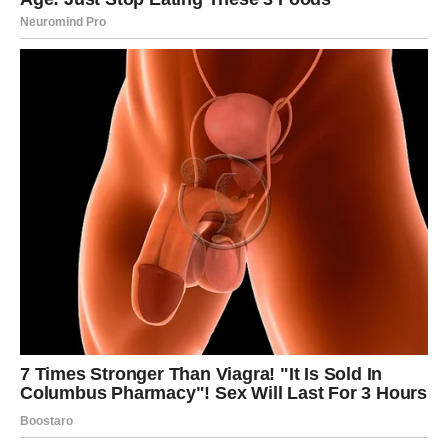
zahvalnost.
Ako ste se pitali da li je vredelo – odgovor dolazi kroz
stabilnost i poštovanje.
Sudbina ne zaboravlja one koji su ostali verni srcu čak i
kada je bilo teško.
A vi ste ostali.