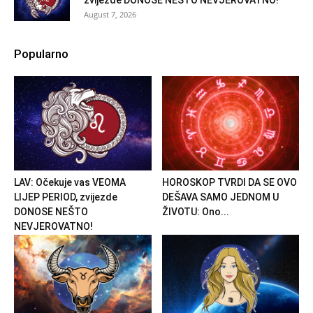
zvijezde DONOSE NEŠTO NEVJEROVATNO!
August 7, 2026
Popularno
LAV: Očekuje vas VEOMA
HOROSKOP TVRDI DA SE OVO
LIJEP PERIOD, zvijezde
DEŠAVA SAMO JEDNOM U
DONOSE NEŠTO
ŽIVOTU: Ono...
NEVJEROVATNO!