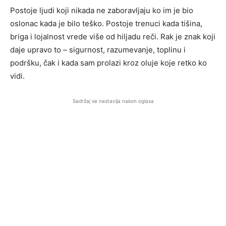
Postoje ljudi koji nikada ne zaboravljaju ko im je bio
oslonac kada je bilo teško. Postoje trenuci kada tišina,
briga i lojalnost vrede više od hiljadu reči. Rak je znak koji
daje upravo to – sigurnost, razumevanje, toplinu i
podršku, čak i kada sam prolazi kroz oluje koje retko ko
vidi.
Sadržaj se nastavlja nakon oglasa