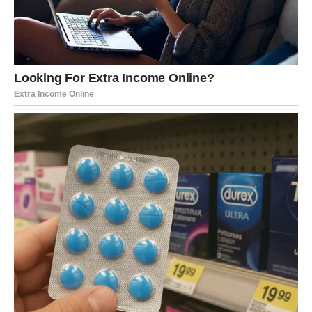
Razgovori postaju otvoreniji, a planovi konkretniji. Mogući
su koraci ka ozbiljnijem zajedničkom životu.
Ako ste slobodni, moguće je poznanstvo sa osobom koja
razume vašu dubinu i emotivnu ozbiljnost. Ovo nije
prolazna priča – ovo je odnos koji ima potencijal da traje.
Vi više ne pristajete na površne emocije. Vi tražite
sigurnost – i sada imate šansu da je dobijete.
UNUTRAŠNJA SNAGA –
NAJVEĆA NAGRADA
Možda najveća pobeda nije spoljašnja, već unutrašnja.