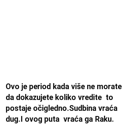
Ovo je period kada više ne morate
da dokazujete koliko vredite to
postaje očigledno.Sudbina vraća
dug.I ovog puta vraća ga Raku.