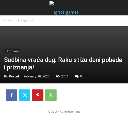
Home
Horoskop
Horoskop
Sudbina vraća dug: Raku stižu dani pobede
i priznanja!
By
Portal
-
February 28, 2026
2757
0
Oglasi - Advertisement