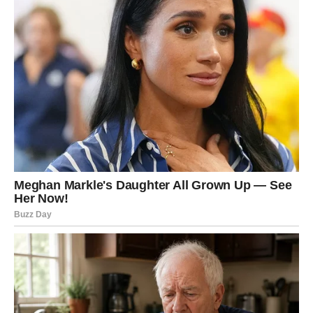
Ono što je posebno zanimljivo jeste da će mnogi koji
izaberu ovu kartu uskoro postati predmet nečijeg kajanja.
Osoba koja te nije znala cijeniti mogla bi shvatiti šta je
izgubila tek onda kada vidi da si sretniji/a bez nje.
Ali najvažnije od svega jeste to što konačno vraćaš vjeru
u sebe. Poslije perioda tuge, nervoze i emotivnog umora
dolazi vrijeme kada ćeš opet osjetiti nadu.
Sudbina ti poručuje da ne odustaješ sada kada si najbliže
promjeni koju dugo čekaš. Naredni dani mogu ti donijeti
više sreće nego što trenutno možeš zamisliti.