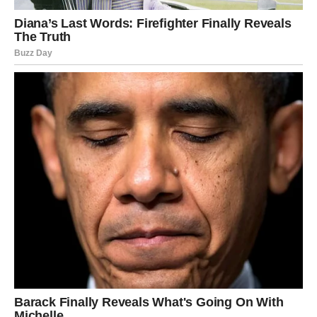
Na polju novca i posla dolazi poboljšanje, ali tek onda
kada prestaneš trošiti energiju na ljude koji ti crpe mir.
Očekuje te jedna prilika koja može promijeniti mnogo
toga u tvojoj svakodnevnici.
Sudbina ti sada poručuje jednu veoma važnu stvar — ne
boj se odlazaka. Nekada upravo oni naprave prostor za
nešto mnogo bolje.