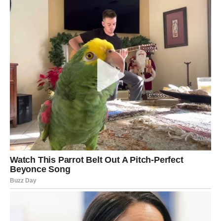
odmah privući svojom energijom. To neće biti običan
susret. Između vas će postojati jaka povezanost od
samog početka.
Ako već imaš nekoga u svom životu, odnos ulazi u mnogo
ljepši period. Poslije problema, distance ili nesporazuma
dolazi više razumijevanja, pažnje i bliskosti.
Ova karta takođe pokazuje veliku sreću kada je novac u
pitanju. Moguće je da ćeš dobiti priliku za dodatnu
zaradu, poklon, pomoć ili vijest koja će ti skinuti veliki
teret sa leđa. Neko ko te cijeni mogao bi ti pružiti podršku
onda kada to najmanje očekuješ.
Veoma je moguće i putovanje ili promjena okruženja koja
će ti mnogo prijati. Potreban ti je bijeg od svega što te
umara, a sudbina ti upravo to sada donosi.