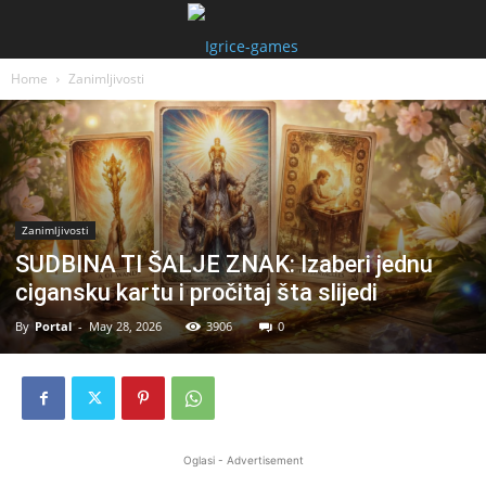
Home
Zanimljivosti
Zanimljivosti
SUDBINA TI ŠALJE ZNAK: Izaberi jednu
cigansku kartu i pročitaj šta slijedi
By
Portal
-
May 28, 2026
3906
0
Oglasi - Advertisement