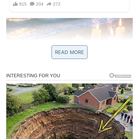
READ MORE
KARTA BROJ 2
Ako si izabrao/la drugu cigansku kartu, pred tobom je
veoma važan period u kojem ćeš konačno otvoriti oči
kada su neki ljudi u pitanju. Ova karta donosi istinu.