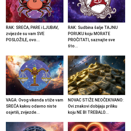
RAK: SREĆA, PARE i LJUBAV,
RAK: Sudbina šalje TAJNU
zvijezde su vam SVE
PORUKU koju MORATE
POSLOŽILE, ovo...
PROČITATI, saznajte sve
što...
VAGA: Ovog vikenda stiže vam
NOVAC STIŽE NEOČEKIVANO:
SREĆA kakvu odavno niste
Ovi znakovi dobijaju priliku
osjetili, zvijezde...
koju NE BI TREBALO...