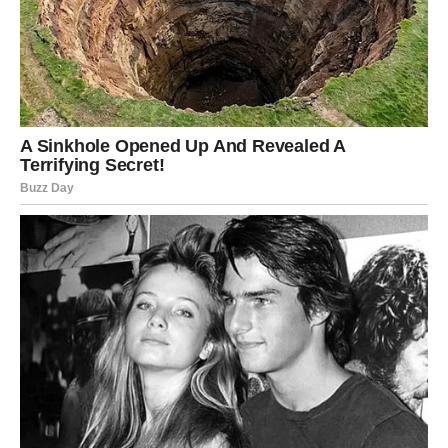
Možda neće biti laka, ali će biti potrebna.
Postoji osoba koja nije bila potpuno iskrena prema tebi.
Moguće je da si duboko u sebi već osjećao/la da nešto
nije kako treba, ali si pokušavao/la ignorisati znakove.
Sada dolazi trenutak kada više ništa neće moći ostati
skriveno.
U narednim danima možeš saznati nešto što će te
iznenaditi. Ipak, nemoj misliti da je ovo loše. Nekada
čovjek mora izgubiti iluziju da bi pronašao pravi mir. Ova
karta te štiti od ljudi koji nisu imali dobre namjere prema
tebi.
Iako će jedan razgovor ili događaj u početku probuditi
tugu ili razočaranje, kasnije ćeš shvatiti da te sudbina
zapravo spasila od još većeg bola. Neki ljudi nisu znali