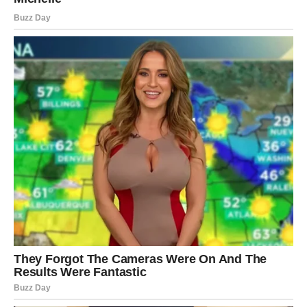
KARTA BROJ 3
Ako si izabrao/la treću cigansku kartu, tebe očekuje
period ogromne sreće i neočekivanih preokreta. Ova
karta nosi veoma jaku energiju sudbine i pokazuje da se
nešto veliko sprema u tvom životu.
U narednim danima moguće je ostvarenje jedne želje o
kojoj dugo razmišljaš. Možda si već izgubio/la nadu da će
se nešto promijeniti, ali upravo onda kada čovjek pomisli
da je kraj — sudbina ga iznenadi.
Na polju ljubavi dolazi veoma snažna emocija. Ako si
slobodan/na, moguće je poznanstvo sa osobom koja će te