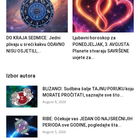
DO KRAJA SEDMICE: Jedni
Ljubavni horoskop za
plivaju u sreći kakvu ODAVNO
PONEDJELJAK, 3. AVGUSTA:
NISU OSJETILI,...
Planete stvaraju SAVRŠENE
uvjete za...
Izbor autora
BLIZANCI: Sudbina šalje TAJNU PORUKU koju
MORATE PROČITATI, saznajte sve što...
August 8, 2026
RIBE: Očekuje vas JEDAN OD NAJSREĆNIJIH
PERIODA ove GODINE, pogledajte šta...
August 5, 2026