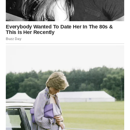
cijeniti tvoju dobrotu i tvoje srce, ali to ne znači da sa
tobom nešto nije u redu. Problem je u tome što nisu svi
sposobni voljeti iskreno.
Na polju ljubavi, ova karta pokazuje kraj jednog
emotivnog haosa. Ako si dugo bio/la zbunjen/a nečijim
ponašanjem, sada dolazi jasnoća. Više nećeš pristajati na
mrvice pažnje i odnose koji te emotivno iscrpljuju.
Mnogi koji izaberu ovu kartu uskoro će donijeti veoma
važnu odluku za sebe. To može biti prekid kontakta sa
osobom koja ih je povrjeđivala, udaljavanje od lažnih
prijatelja ili konačno stavljanje sebe na prvo mjesto.
Zanimljivo je da ova karta donosi i novu energiju. Nakon
svega što si prošao/la, počinješ se mijenjati. Postaješ
jači/a, mirniji/a i svjesniji/a svoje vrijednosti. Ljudi oko
tebe će primijetiti tu promjenu.