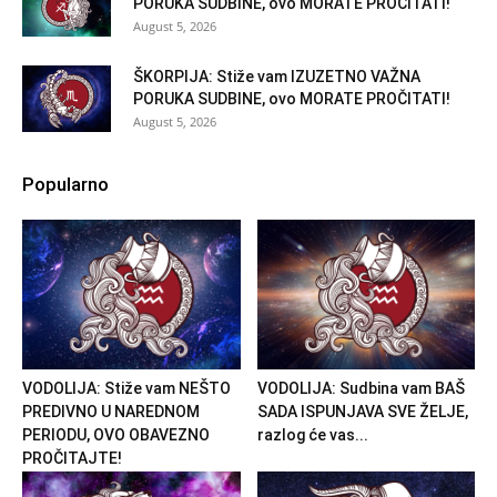
PORUKA SUDBINE, ovo MORATE PROČITATI!
August 5, 2026
ŠKORPIJA: Stiže vam IZUZETNO VAŽNA
PORUKA SUDBINE, ovo MORATE PROČITATI!
August 5, 2026
Popularno
VODOLIJA: Stiže vam NEŠTO
VODOLIJA: Sudbina vam BAŠ
PREDIVNO U NAREDNOM
SADA ISPUNJAVA SVE ŽELJE,
PERIODU, OVO OBAVEZNO
razlog će vas...
PROČITAJTE!