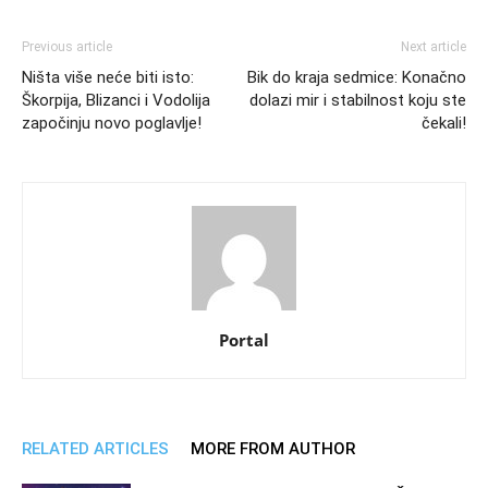
Previous article
Next article
Ništa više neće biti isto:
Bik do kraja sedmice: Konačno
Škorpija, Blizanci i Vodolija
dolazi mir i stabilnost koju ste
započinju novo poglavlje!
čekali!
Portal
RELATED ARTICLES
MORE FROM AUTHOR