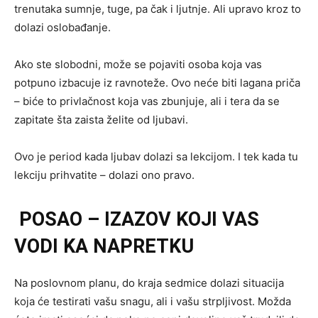
trenutaka sumnje, tuge, pa čak i ljutnje. Ali upravo kroz to
dolazi oslobađanje.
Ako ste slobodni, može se pojaviti osoba koja vas
potpuno izbacuje iz ravnoteže. Ovo neće biti lagana priča
– biće to privlačnost koja vas zbunjuje, ali i tera da se
zapitate šta zaista želite od ljubavi.
Ovo je period kada ljubav dolazi sa lekcijom. I tek kada tu
lekciju prihvatite – dolazi ono pravo.
POSAO – IZAZOV KOJI VAS
VODI KA NAPRETKU
Na poslovnom planu, do kraja sedmice dolazi situacija
koja će testirati vašu snagu, ali i vašu strpljivost. Možda