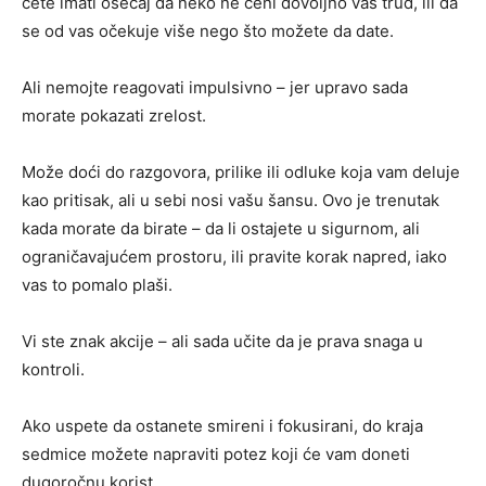
ćete imati osećaj da neko ne ceni dovoljno vaš trud, ili da
se od vas očekuje više nego što možete da date.
Ali nemojte reagovati impulsivno – jer upravo sada
morate pokazati zrelost.
Može doći do razgovora, prilike ili odluke koja vam deluje
kao pritisak, ali u sebi nosi vašu šansu. Ovo je trenutak
kada morate da birate – da li ostajete u sigurnom, ali
ograničavajućem prostoru, ili pravite korak napred, iako
vas to pomalo plaši.
Vi ste znak akcije – ali sada učite da je prava snaga u
kontroli.
Ako uspete da ostanete smireni i fokusirani, do kraja
sedmice možete napraviti potez koji će vam doneti
dugoročnu korist.