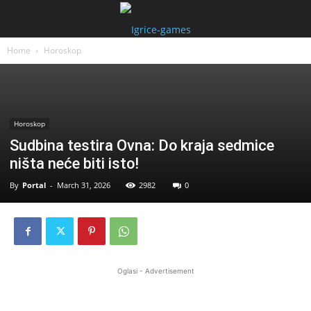
Home
Horoskop
Horoskop
Sudbina testira Ovna: Do kraja sedmice
ništa neće biti isto!
By
Portal
-
March 31, 2026
2982
0
Oglasi - Advertisement