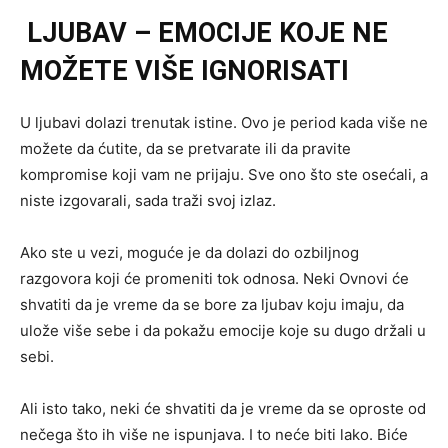
LJUBAV – EMOCIJE KOJE NE
MOŽETE VIŠE IGNORISATI
U ljubavi dolazi trenutak istine. Ovo je period kada više ne
možete da ćutite, da se pretvarate ili da pravite
kompromise koji vam ne prijaju. Sve ono što ste osećali, a
niste izgovarali, sada traži svoj izlaz.
Ako ste u vezi, moguće je da dolazi do ozbiljnog
razgovora koji će promeniti tok odnosa. Neki Ovnovi će
shvatiti da je vreme da se bore za ljubav koju imaju, da
ulože više sebe i da pokažu emocije koje su dugo držali u
sebi.
Ali isto tako, neki će shvatiti da je vreme da se oproste od
nečega što ih više ne ispunjava. I to neće biti lako. Biće