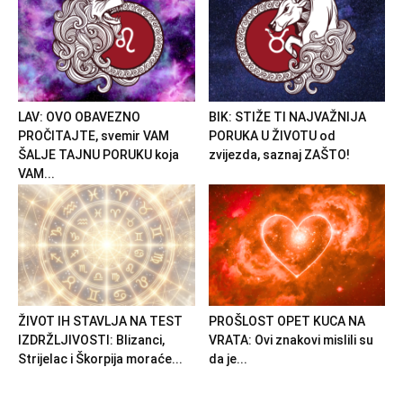
LAV: OVO OBAVEZNO
BIK: STIŽE TI NAJVAŽNIJA
PROČITAJTE, svemir VAM
PORUKA U ŽIVOTU od
ŠALJE TAJNU PORUKU koja
zvijezda, saznaj ZAŠTO!
VAM...
ŽIVOT IH STAVLJA NA TEST
PROŠLOST OPET KUCA NA
IZDRŽLJIVOSTI: Blizanci,
VRATA: Ovi znakovi mislili su
Strijelac i Škorpija moraće...
da je...