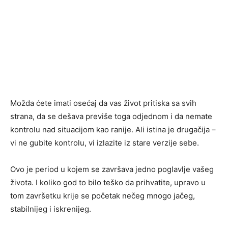
Možda ćete imati osećaj da vas život pritiska sa svih
strana, da se dešava previše toga odjednom i da nemate
kontrolu nad situacijom kao ranije. Ali istina je drugačija –
vi ne gubite kontrolu, vi izlazite iz stare verzije sebe.
Ovo je period u kojem se završava jedno poglavlje vašeg
života. I koliko god to bilo teško da prihvatite, upravo u
tom završetku krije se početak nečeg mnogo jačeg,
stabilnijeg i iskrenijeg.