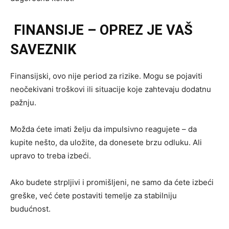
FINANSIJE – OPREZ JE VAŠ
SAVEZNIK
Finansijski, ovo nije period za rizike. Mogu se pojaviti
neočekivani troškovi ili situacije koje zahtevaju dodatnu
pažnju.
Možda ćete imati želju da impulsivno reagujete – da
kupite nešto, da uložite, da donesete brzu odluku. Ali
upravo to treba izbeći.
Ako budete strpljivi i promišljeni, ne samo da ćete izbeći
greške, već ćete postaviti temelje za stabilniju
budućnost.