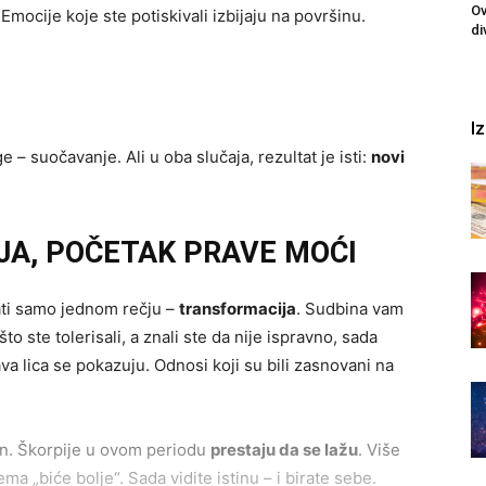
Ov
Emocije koje ste potiskivali izbijaju na površinu.
di
I
– suočavanje. Ali u oba slučaja, rezultat je isti:
novi
IJA, POČETAK PRAVE MOĆI
ati samo jednom rečju –
transformacija
. Sudbina vam
o ste tolerisali, a znali ste da nije ispravno, sada
ava lica se pokazuju. Odnosi koji su bili zasnovani na
an. Škorpije u ovom periodu
prestaju da se lažu
. Više
 „biće bolje“. Sada vidite istinu – i birate sebe.