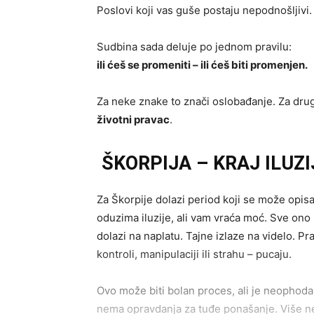
Poslovi koji vas guše postaju nepodnošljivi. 
Sudbina sada deluje po jednom pravilu:
ili ćeš se promeniti – ili ćeš biti promenjen.
Za neke znake to znači oslobađanje. Za druge 
životni pravac
.
ŠKORPIJA – KRAJ ILUZ
Za Škorpije dolazi period koji se može opis
oduzima iluzije, ali vam vraća moć. Sve ono št
dolazi na naplatu. Tajne izlaze na videlo. Pr
kontroli, manipulaciji ili strahu – pucaju.
Ovo može biti bolan proces, ali je neophod
nema opravdanja za tuđe ponašanje. Više nema