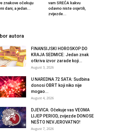
e znakove očekuju
vam SREĆA kakvu
vni dani, a jedan...
odavno niste osjetili,
zvijezde...
zbor autora
FINANSIJSKI HOROSKOP DO
KRAJA SEDMICE: Jedan znak
otkriva izvor zarade koji...
August 3, 2026
U NAREDNA 72 SATA: Sudbina
donosi OBRT koji niko nije
mogao...
August 4, 2026
DJEVICA: Očekuje vas VEOMA
LIJEP PERIOD, zvijezde DONOSE
NEŠTO NEVJEROVATNO!
August 7, 2026