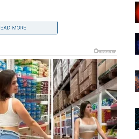
READ MORE
a
ete na mrvice
e komfora
go ikada
. Ovo je kraj stare verzije vas.
A TERET SA VAŠIH RAMENA
da u poslednjih nekoliko godina. Sudbina vam konačno
e dolaze nisu haotične – one su
stabilizujuće
, ali