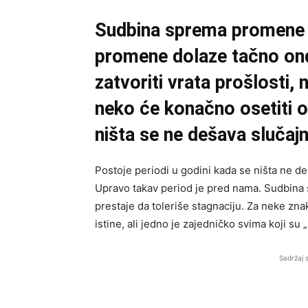
Sudbina sprema promene za
promene dolaze tačno on
zatvoriti vrata prošlosti, 
neko će konačno osetiti o
ništa se ne dešava slučaj
Postoje periodi u godini kada se ništa ne de
Upravo takav period je pred nama. Sudbina 
prestaje da toleriše stagnaciju. Za neke zn
istine, ali jedno je zajedničko svima koji su
Sadržaj 