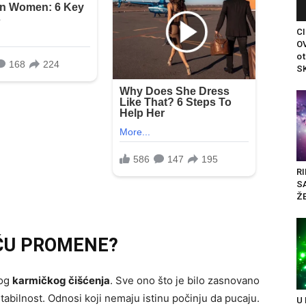
C
OV
ot
SK
RI
S
ŽE
ĆU PROMENE?
nog
karmičkog čišćenja
. Sve ono što je bilo zasnovano
i stabilnost. Odnosi koji nemaju istinu počinju da pucaju.
U