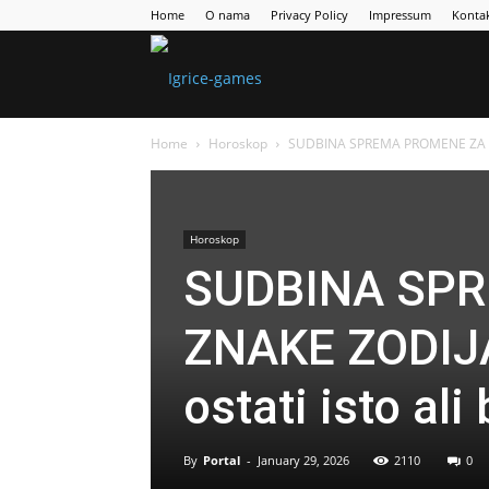
Home
O nama
Privacy Policy
Impressum
Konta
Games
Home
Horoskop
SUDBINA SPREMA PROMENE ZA NEKE
Portal
Horoskop
SUDBINA SP
ZNAKE ZODIJA
ostati isto ali
By
Portal
-
January 29, 2026
2110
0