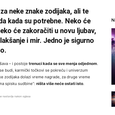
 neke znake zodijaka, ali te
da kada su potrebne. Neko će
N
neko će zakoračiti u novu ljubav,
lakšanje i mir. Jedno je sigurno
no.
šava – i postoje
trenuci kada se sve menja odjednom
.
se budi, karmički točkovi se pokreću i univerzum
ake zodijaka dolazi vreme nagrade, za druge vreme
 „na spisku sudbine“:
ništa više neće ostati isto
.
se nastavlja nakon oglasa