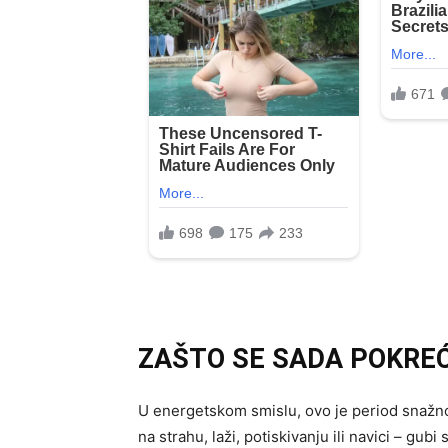
ZAŠTO SE SADA POKRE
U energetskom smislu, ovo je period snaž
na strahu, laži, potiskivanju ili navici – gub