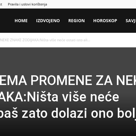
kt
Pravila i uslovi korištenja
HOME
IZDVOJENO
REGION
HOROSKOP
SAVJ
 ZNAKE ZODIJAKA:Ništa više neće ostati isto ali...
REMA PROMENE ZA NE
KA:Ništa više neće
 baš zato dolazi ono bol