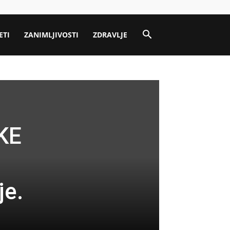
ETI
ZANIMLJIVOSTI
ZDRAVLJE
KE
je.