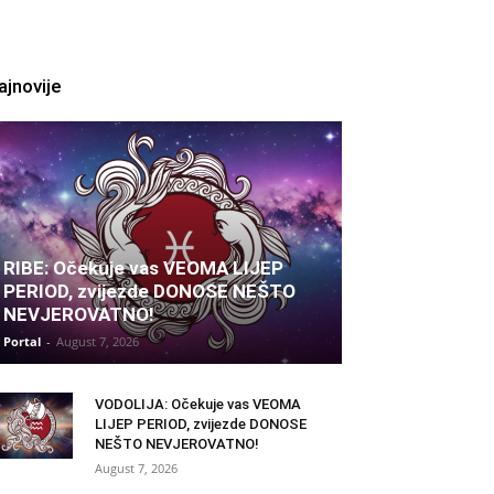
ajnovije
RIBE: Očekuje vas VEOMA LIJEP
PERIOD, zvijezde DONOSE NEŠTO
NEVJEROVATNO!
Portal
-
August 7, 2026
VODOLIJA: Očekuje vas VEOMA
LIJEP PERIOD, zvijezde DONOSE
NEŠTO NEVJEROVATNO!
August 7, 2026