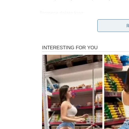
Promene dolaze kroz:
emotivne prekide ili duboko čišćenje odnos
snažnu unutrašnju odluku da više ne pristaj
poslovne promene koje vas izbacuju iz zon
Nakon ovog perioda, Škorpija izlazi
jača ne
JARAC – SUDBINA SKID
Jarčevi ulaze u jedan od najvažnijih perio
poručuje:
„Dosta je bilo borbe.“
Promene koj
duboke.