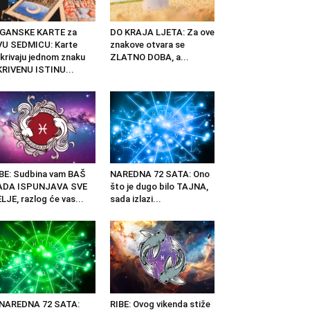
IGANSKE KARTE za
DO KRAJA LJETA: Za ove
U SEDMICU: Karte
znakove otvara se
krivaju jednom znaku
ZLATNO DOBA, a...
RIVENU ISTINU...
BE: Sudbina vam BAŠ
NAREDNA 72 SATA: Ono
ADA ISPUNJAVA SVE
što je dugo bilo TAJNA,
LJE, razlog će vas...
sada izlazi...
 NAREDNA 72 SATA:
RIBE: Ovog vikenda stiže