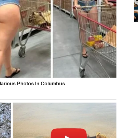
i koje ste preuzimali čak i kada nisu bile vaše – sada
 moraju da budu stub svima. Sudbina vas uči da
primite
i.
je ili potpuno novi pravac)
lnost)
iod
zaslužene nagrade
.
OKRET KOJI MENJA SVE