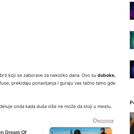
brti koji se zaborave za nekoliko dana. Ovo su
duboke,
kluse, prekidaju ponavljanja i guraju vas tačno tamo gde
P
 deluje onda kada duša više ne može da stoji u mestu.