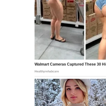
Sve ono što ste nosili sami, sve odgovornost
se preispituje. Jarčevi shvataju da više ne
pomoć
, da se oslonite, da ne nosite sve sam
Promene se dešavaju kroz:
posao i status (unapređenje, promena pozici
finansije (olakšanje, rešavanje dugova, stabi
porodične odnose (postavljanje granica)
Ovo je kraj faze iscrpljenosti. Ulazite u per
VODOLIJA – NAGLI PRE