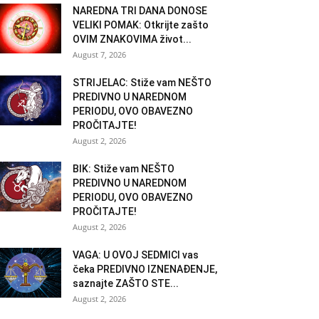
NAREDNA TRI DANA DONOSE
VELIKI POMAK: Otkrijte zašto
OVIM ZNAKOVIMA život...
August 7, 2026
STRIJELAC: Stiže vam NEŠTO
PREDIVNO U NAREDNOM
PERIODU, OVO OBAVEZNO
PROČITAJTE!
August 2, 2026
BIK: Stiže vam NEŠTO
PREDIVNO U NAREDNOM
PERIODU, OVO OBAVEZNO
PROČITAJTE!
August 2, 2026
VAGA: U OVOJ SEDMICI vas
čeka PREDIVNO IZNENAĐENJE,
saznajte ZAŠTO STE...
August 2, 2026