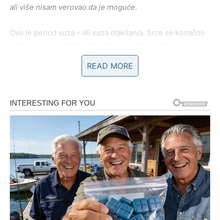
ali više nisam verovao da je moguće
.
Ovo je period suza – ali suza olakšanja. Srce se konačno
smiruje, a vi shvatate da ljubav nije zaboravila na vas.
READ MORE
LAV – sudbina vas vraća na tron
Lavovi su rođeni da sijaju, ali ste u prethodnom periodu
često morali da se povučete, prećutite ili sačekate. Ipak,
zvezde sada vraćaju ono što vam pripada –
priznanje,
uspeh i osećaj lične vrednosti
.
Želja koja se ostvaruje Lavu često je povezana sa
snovima koje ste smatrali „prevelikim“. Uspeh dolazi kroz
posao, javnost, podršku moćne osobe ili kroz ličnu
pobedu koja menja način na koji vas drugi vide. Ali još
važnije – menja način na koji vi vidite sebe.