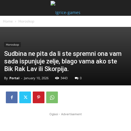
Home
Horoskop
Horoskop
Sudbina ne pita da li ste spremni ona vam
sada ispunjuje zelje, blago vama ako ste
Bik Rak Lav ili Skorpija.
By
Portal
-
January 10, 2026
3443
0
Oglasi - Advertisement