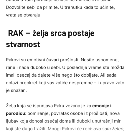
Dozvolite sebi da primite. U trenutku kada to učinite,
vrata se otvaraju.
RAK – želja srca postaje
stvarnost
Rakovi su emotivni čuvari prošlosti. Nosite uspomene,
rane i nade duboko u sebi. U poslednje vreme ste možda
imali osećaj da dajete više nego što dobijate. Ali sada
dolazi preokret koji vas zatiče nespremne – i upravo zato
je snažan.
Želja koja se ispunjava Raku vezana je za
emocije i
porodicu
: pomirenje, povratak osobe iz prošlosti, nova
ljubav koja donosi osećaj doma ili duboki unutrašnji mir
koji ste dugo tražili. Mnogi Rakovi će reći:
ovo sam želeo,