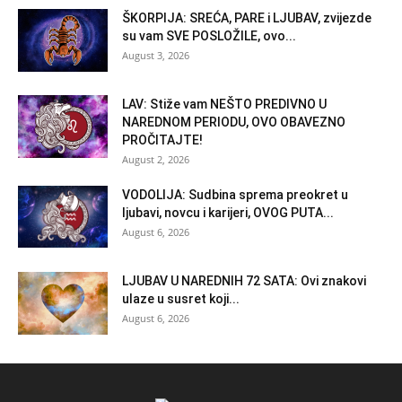
ŠKORPIJA: SREĆA, PARE i LJUBAV, zvijezde
su vam SVE POSLOŽILE, ovo...
August 3, 2026
LAV: Stiže vam NEŠTO PREDIVNO U
NAREDNOM PERIODU, OVO OBAVEZNO
PROČITAJTE!
August 2, 2026
VODOLIJA: Sudbina sprema preokret u
ljubavi, novcu i karijeri, OVOG PUTA...
August 6, 2026
LJUBAV U NAREDNIH 72 SATA: Ovi znakovi
ulaze u susret koji...
August 6, 2026