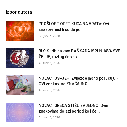
Izbor autora
PROŠLOST OPET KUCA NA VRATA: Ovi
znakovi mislili su da je...
August 3, 2026
BIK: Sudbina vam BAŠ SADA ISPUNJAVA SVE
ŽELJE, razlog će vas...
August 3, 2026
NOVAC I USPJEH: Zvijezde jasno poručuju –
OVI znakovi se ZNAČAJNO...
August 5, 2026
NOVAC I SREĆA STIŽU ZAJEDNO: Ovim
znakovima dolazi period koji će...
August 6, 2026