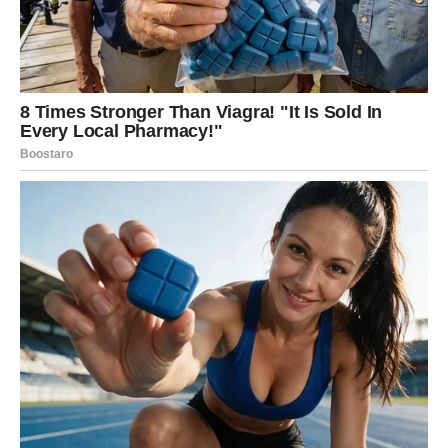
Neočekivano ispunjenje dolazi onda kada prestanete da
se dokazujete. Samo budete vi. I baš tada – sve dolazi.
ŠKORPIJA – iz tame u ispunjenje
Škorpije su prošle kroz transformacije koje drugi ne bi
izdržali. Gubici, razočaranja, izdaje – sve vas je to lomilo,
ali i jačalo. Sada dolazi trenutak kada se
karmički dugovi
zatvaraju
, a nagrada dolazi tiho, ali snažno.
Želja koja se ostvaruje Škorpiji vezana je za ono što ste
dugo držali u sebi: istina, pravda, duboka ljubav ili lična
sloboda. Može se pojaviti osoba koja vas razume bez
mnogo reči, ili situacija koja vam konačno daje moć
izbora.