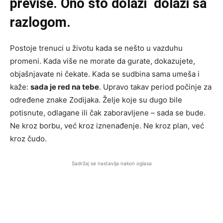
previše. Ono što dolazi dolazi sa
razlogom.
Postoje trenuci u životu kada se nešto u vazduhu
promeni. Kada više ne morate da gurate, dokazujete,
objašnjavate ni čekate. Kada se sudbina sama umeša i
kaže:
sada je red na tebe
. Upravo takav period počinje za
određene znake Zodijaka. Želje koje su dugo bile
potisnute, odlagane ili čak zaboravljene – sada se bude.
Ne kroz borbu, već kroz iznenađenje. Ne kroz plan, već
kroz čudo.
Sadržaj se nastavlja nakon oglasa