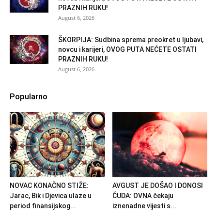
PRAZNIH RUKU!
August 6, 2026
ŠKORPIJA: Sudbina sprema preokret u ljubavi,
novcu i karijeri, OVOG PUTA NEĆETE OSTATI
PRAZNIH RUKU!
August 6, 2026
Popularno
NOVAC KONAČNO STIŽE:
AVGUST JE DOŠAO I DONOSI
Jarac, Bik i Djevica ulaze u
ČUDA: OVNA čekaju
period finansijskog...
iznenadne vijesti s...