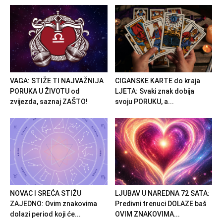
VAGA: STIŽE TI NAJVAŽNIJA
CIGANSKE KARTE do kraja
PORUKA U ŽIVOTU od
LJETA: Svaki znak dobija
zvijezda, saznaj ZAŠTO!
svoju PORUKU, a...
NOVAC I SREĆA STIŽU
LJUBAV U NAREDNA 72 SATA:
ZAJEDNO: Ovim znakovima
Predivni trenuci DOLAZE baš
dolazi period koji će...
OVIM ZNAKOVIMA...