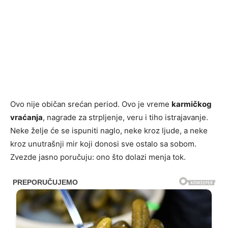
Ovo nije običan srećan period. Ovo je vreme
karmičkog
vraćanja
, nagrade za strpljenje, veru i tiho istrajavanje.
Neke želje će se ispuniti naglo, neke kroz ljude, a neke
kroz unutrašnji mir koji donosi sve ostalo sa sobom.
Zvezde jasno poručuju: ono što dolazi menja tok.