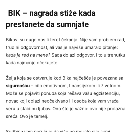
BIK – nagrada stiže kada
prestanete da sumnjate
Bikovi su dugo nosili teret čekanja. Nije vam problem rad,
trud ni odgovornost, ali vas je najviše umaralo pitanje:
kada je red na mene?
Sada dolazi odgovor. I to u trenutku
kada najmanje očekujete.
Želja koja se ostvaruje kod Bika najčešće je povezana sa
sigurnošću
– bilo emotivnom, finansijskom ili životnom.
Može se pojaviti ponuda koja rešava vašu egzistenciju,
novac koji dolazi neočekivano ili osoba koja vam vraća
veru u stabilnu ljubav. Ono što je važno: ovo nije prolazna
sreća. Ovo je temelj.
Sudbina vam poručuje da više ne morate sve sami.