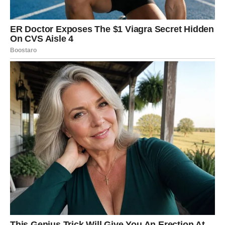
Ovo nije nagrada koja se pokazuje svima. Ovo je nagrada
koja menja vaš unutrašnji svet. I upravo zato je najveća.
RIBE – snovi se pretvaraju u
stvarnost
Ribe su znak vere. Čak i kada je sve izgledalo izgubljeno,
vi ste u sebi čuvali tračak nade. Sada se taj tračak
pretvara u svetlost.
Želja koja se ispunjava Ribama često je povezana sa
ljubavlju, duhovnim mirom ili kreativnim ostvarenjem
.
Neko vas vidi onakvima kakvi jeste. Neko vas bira bez
potrebe da se menjate. Ili vi sami pronalazite mir koji vam