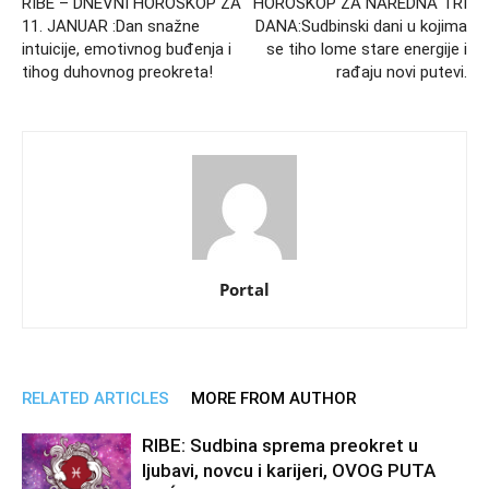
RIBE – DNEVNI HOROSKOP ZA
HOROSKOP ZA NAREDNA TRI
11. JANUAR :Dan snažne
DANA:Sudbinski dani u kojima
intuicije, emotivnog buđenja i
se tiho lome stare energije i
tihog duhovnog preokreta!
rađaju novi putevi.
Portal
RELATED ARTICLES
MORE FROM AUTHOR
RIBE: Sudbina sprema preokret u
ljubavi, novcu i karijeri, OVOG PUTA