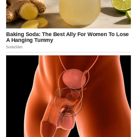
Bik je znak koji voli sigurnost, stabilnost i jasnoću. Ljudi
rođeni u ovom znaku često su izuzetno strpljivi i spremni
da dugo rade kako bi ostvarili ono što žele.
U poslednje vreme mnogi Bikovi mogli su imati osećaj da
se stvari kreću sporije nego što bi želeli. Međutim,
upravo sada dolazi trenutak kada se trud i strpljenje
mogu početi isplaćivati.
Sudbina može doneti prilike koje Bikovima omogućavaju
da naprave važan korak napred – bilo da se radi o poslu,
finansijama ili privatnom životu. Promene koje dolaze
mogu doneti osećaj stabilnosti koji su dugo priželjkivali.
Za Bika ovo može biti period kada konačno vidi rezultate
svog rada.