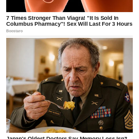
Lav – novi početak i nova snaga
Lavovi su poznati po svojoj energiji, ponosu i velikoj
unutrašnjoj snazi. Oni su znak koji često preuzima
odgovornost i ne boji se izazova.
U narednom periodu Lavovi bi mogli osetiti da se u
njihovom životu pokreću stvari koje su dugo stajale na
mestu. Promene koje dolaze mogu doneti nove prilike, ali
i nove ljude koji će imati važnu ulogu u njihovoj
budućnosti.
Lavovi bi mogli dobiti priliku da pokažu svoju snagu i
sposobnosti na način koji ranije nije bio moguć. Sudbina