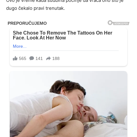
Ovo je vreme kada sudbina počinje da vraća ono što je
dugo čekalo pravi trenutak.