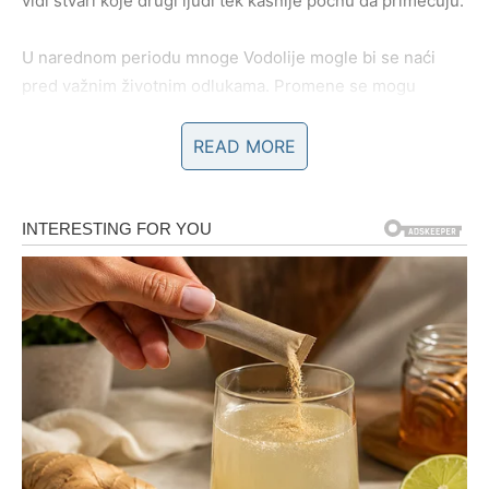
vidi stvari koje drugi ljudi tek kasnije počnu da primećuju.
U narednom periodu mnoge Vodolije mogle bi se naći
pred važnim životnim odlukama. Promene se mogu
pojaviti u poslu, prijateljstvima ili ljubavnim odnosima.
Ono što je sigurno jeste da će mnoge Vodolije imati
READ MORE
priliku da naprave korak koji može značajno promeniti
njihov put.
Ponekad će te promene delovati nepredvidivo, ali upravo
u tome leži snaga ovog perioda. Sudbina sada može
otvoriti vrata koja Vodolije dugo čekaju.
Najvažnije je da ostanu verne sebi i svojim idejama.
Bik – stabilnost dolazi posle
strpljenja