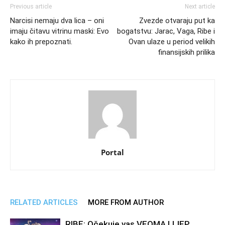
Previous article
Next article
Narcisi nemaju dva lica – oni
Zvezde otvaraju put ka
imaju čitavu vitrinu maski: Evo
bogatstvu: Jarac, Vaga, Ribe i
kako ih prepoznati.
Ovan ulaze u period velikih
finansijskih prilika
Portal
RELATED ARTICLES
MORE FROM AUTHOR
RIBE: Očekuje vas VEOMA LIJEP