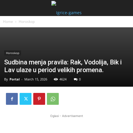
Home
Horoskop
Horoskop
Sudbina menja pravila: Rak, Vodolija, Bik i
Lav ulaze u period velikih promena.
By
Portal
-
March 15, 2026
4624
0
Oglasi - Advertisement