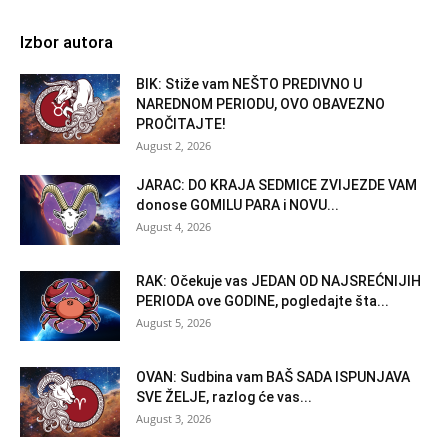
Izbor autora
BIK: Stiže vam NEŠTO PREDIVNO U
NAREDNOM PERIODU, OVO OBAVEZNO
PROČITAJTE!
August 2, 2026
JARAC: DO KRAJA SEDMICE ZVIJEZDE VAM
donose GOMILU PARA i NOVU...
August 4, 2026
RAK: Očekuje vas JEDAN OD NAJSREĆNIJIH
PERIODA ove GODINE, pogledajte šta...
August 5, 2026
OVAN: Sudbina vam BAŠ SADA ISPUNJAVA
SVE ŽELJE, razlog će vas...
August 3, 2026