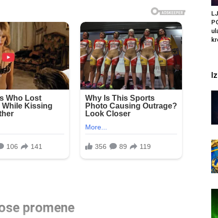
L
PO
ul
kr
I
onose promene