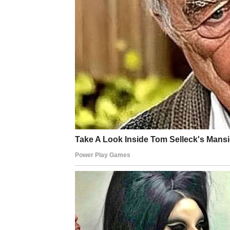
Sudbina im sada daje priliku za emocionalni 
Lav – priznanje i lepe vest
Lavovi su znak koji voli akciju i uspeh. U n
zadovoljstvo i osećaj da se njihov trud prim
To može biti priznanje na poslu, podrška ljudi 
Lavovi će osetiti da se stvari kreću u dobro
Devica – rešenja dolaze
Device su znak koji često mnogo razmišlja i 
im stvarale brigu mogle bi dobiti svoje reše
Pojaviće se prilika da neke planove realizuj