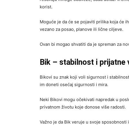
korist.
Moguće je da će se pojaviti prilika koja će 
vezano za posao, planove ili lične ciljeve.
Ovan bi mogao shvatiti da je spreman za nov
Bik – stabilnost i prijatne 
Bikovi su znak koji voli sigurnost i stabilnost
im doneti osećaj sigurnosti i mira.
Neki Bikovi mogu očekivati napredak u poslu 
privatnom životu koje donose više radosti.
Važno je da Bik veruje u svoje sposobnosti 