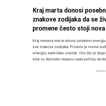
Kraj marta donosi posebn
znakove zodijaka da se živ
promene često stoji nova p
Kraj meseca marta donosi posebnu energiju
sve znakove zodijaka. Proleće je vreme buđ
energiju sada šalju zvezde. Ono što je dugo
koje su delovale nejasno sada počinju da dob
Sadržaj 