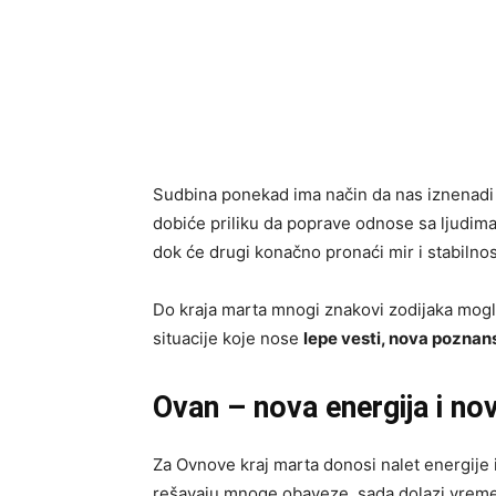
Sudbina ponekad ima način da nas iznenadi
dobiće priliku da poprave odnose sa ljudima
dok će drugi konačno pronaći mir i stabilnost
Do kraja marta mnogi znakovi zodijaka mogli 
situacije koje nose
lepe vesti, nova poznans
Ovan – nova energija i no
Za Ovnove kraj marta donosi nalet energije 
rešavaju mnoge obaveze, sada dolazi vreme k