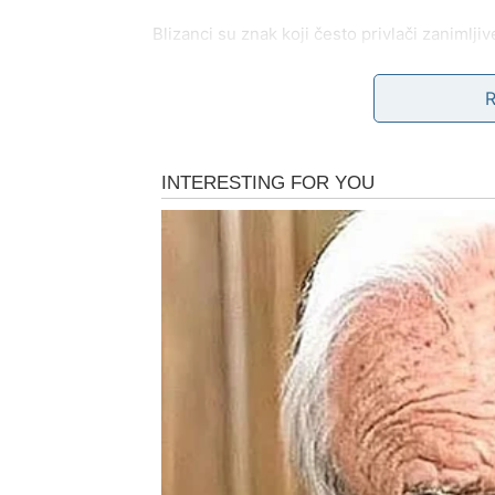
Blizanci su znak koji često privlači zanimljiv
susret ili razgovor koji će imati važan uticaj
Ova energija može doneti nova poznanstva ili 
budućnosti na drugačiji način.
Za Blizance ovo može biti vreme novih mog
Rak – emocije i važne odl
Rakovi su znak koji duboko oseća sve što se
situaciji koja će ih navesti da razmisle o s
Neki Rakovi mogu zatvoriti jedno poglavlje iz
briga.