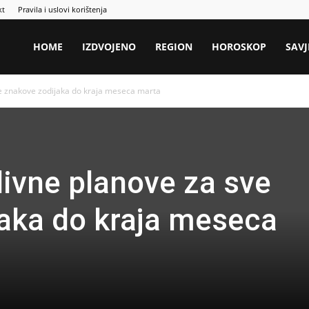
kt
Pravila i uslovi korištenja
HOME
IZDVOJENO
REGION
HOROSKOP
SAVJ
e znakove zodijaka do kraja meseca marta
ivne planove za sve
aka do kraja meseca