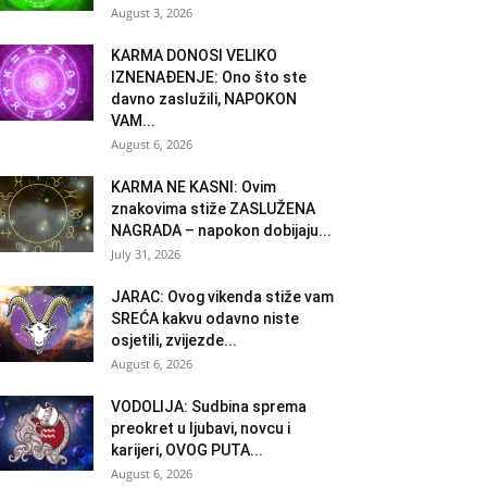
August 3, 2026
KARMA DONOSI VELIKO
IZNENAĐENJE: Ono što ste
davno zaslužili, NAPOKON
VAM...
August 6, 2026
KARMA NE KASNI: Ovim
znakovima stiže ZASLUŽENA
NAGRADA – napokon dobijaju...
July 31, 2026
JARAC: Ovog vikenda stiže vam
SREĆA kakvu odavno niste
osjetili, zvijezde...
August 6, 2026
VODOLIJA: Sudbina sprema
preokret u ljubavi, novcu i
karijeri, OVOG PUTA...
August 6, 2026