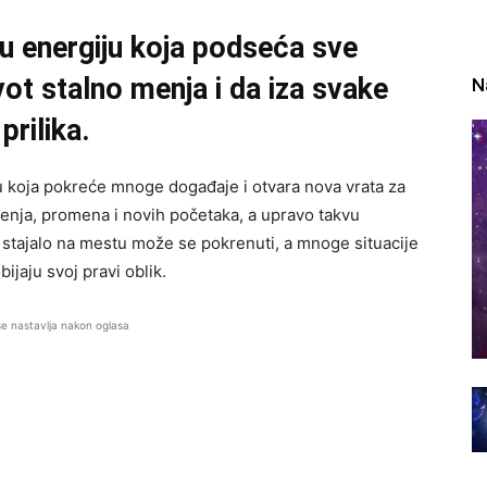
u energiju koja podseća sve
ot stalno menja i da iza svake
N
rilika.
 koja pokreće mnoge događaje i otvara nova vrata za
enja, promena i novih početaka, a upravo takvu
 stajalo na mestu može se pokrenuti, a mnoge situacije
ijaju svoj pravi oblik.
se nastavlja nakon oglasa