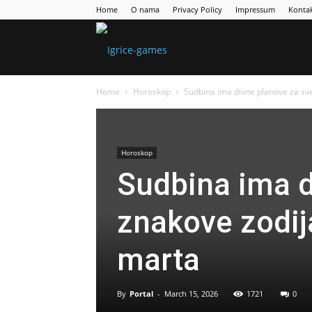
Home
O nama
Privacy Policy
Impressum
Konta
Games
Home
Horoskop
Sudbina ima divne planove za sv
Portal
Horoskop
Sudbina ima d
znakove zodij
marta
By
Portal
-
March 15, 2026
1721
0