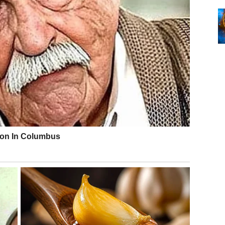
mir.
i
arednim danima mogli bi dobiti vest koja će im doneti
ećuje.
koji veruju u njih ili prilika koja otvara nova vrata.
m pravcu.
analizira situacije. Do kraja marta mnoge stvari koje su
nje.
u lakše nego što su očekivale.