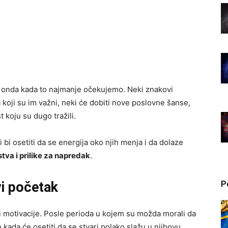
 onda kada to najmanje očekujemo. Neki znakovi
 koji su im važni, neki će dobiti nove poslovne šanse,
 koju su dugo tražili.
bi osetiti da se energija oko njih menja i da dolaze
tva i prilike za napredak
.
P
vi početak
i motivacije. Posle perioda u kojem su možda morali da
ada će osetiti da se stvari polako slažu u njihovu