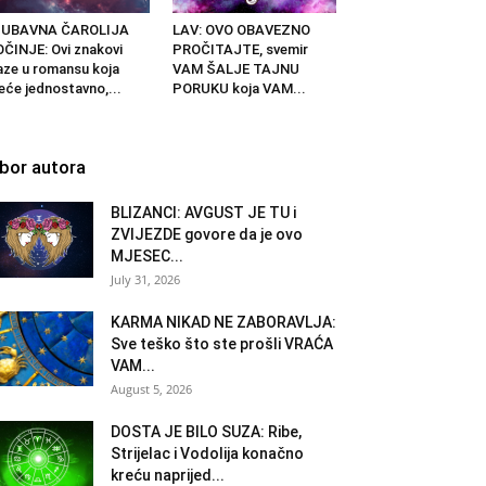
JUBAVNA ČAROLIJA
LAV: OVO OBAVEZNO
ČINJE: Ovi znakovi
PROČITAJTE, svemir
aze u romansu koja
VAM ŠALJE TAJNU
eće jednostavno,...
PORUKU koja VAM...
zbor autora
BLIZANCI: AVGUST JE TU i
ZVIJEZDE govore da je ovo
MJESEC...
July 31, 2026
KARMA NIKAD NE ZABORAVLJA:
Sve teško što ste prošli VRAĆA
VAM...
August 5, 2026
DOSTA JE BILO SUZA: Ribe,
Strijelac i Vodolija konačno
kreću naprijed...