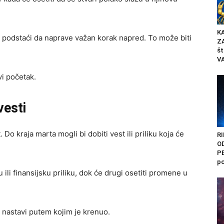
K
ih podstaći da naprave važan korak napred. To može biti
Z
št
VA
i početak.
vesti
. Do kraja marta mogli bi dobiti vest ili priliku koja će
RI
O
PE
po
ili finansijsku priliku, dok će drugi osetiti promene u
i nastavi putem kojim je krenuo.