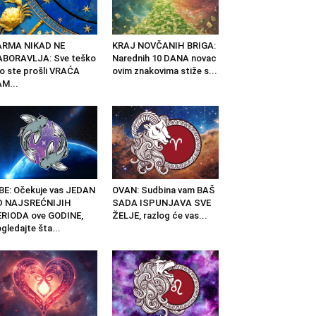
ARMA NIKAD NE
KRAJ NOVČANIH BRIGA:
ABORAVLJA: Sve teško
Narednih 10 DANA novac
o ste prošli VRAĆA
ovim znakovima stiže s...
M...
BE: Očekuje vas JEDAN
OVAN: Sudbina vam BAŠ
D NAJSREĆNIJIH
SADA ISPUNJAVA SVE
RIODA ove GODINE,
ŽELJE, razlog će vas...
gledajte šta...