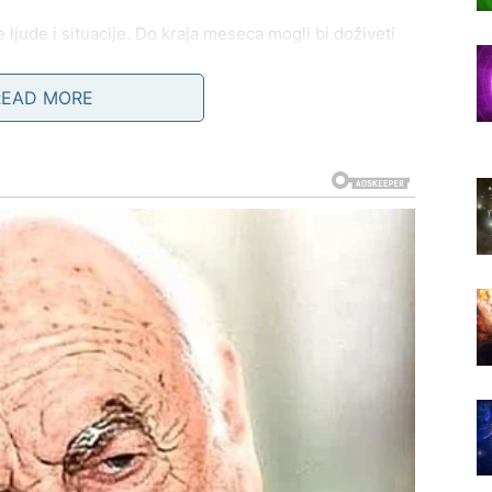
e ljude i situacije. Do kraja meseca mogli bi doživeti
 na njihove planove.
READ MORE
ideje koje će ih inspirisati da razmišljaju o
ućnosti.
uke
 dešava oko njega. Do kraja marta mogli bi se naći u
vojim emocijama i odnosima.
 prošlosti i odlučiti da krenu napred bez tereta starih