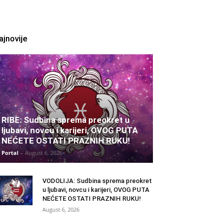
ajnovije
RIBE: Sudbina sprema preokret u
ljubavi, novcu i karijeri, OVOG PUTA
NEĆETE OSTATI PRAZNIH RUKU!
Portal
-
August 6, 2026
VODOLIJA: Sudbina sprema preokret
u ljubavi, novcu i karijeri, OVOG PUTA
NEĆETE OSTATI PRAZNIH RUKU!
August 6, 2026