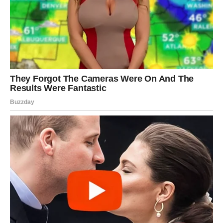
sudbinski susret. Neko može ući u njihov život i probuditi
ono što je dugo spavalo.
Ako su Ribe u vezi, odnos može postati topliji, dublji,
romantičniji. Ako su bile povređene – dolazi neko ko leči.
Novac i životne prilike – sreća se vraća
Ribe mogu dobiti priliku za posao, dodatni prihod ili
iznenadnu podršku. Ali najvažnije je to što Ribe u
narednim danima vraćaju veru da život može biti lep.