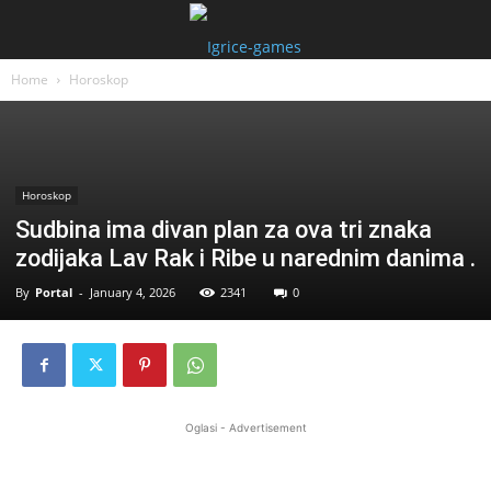
Home
Horoskop
Horoskop
Sudbina ima divan plan za ova tri znaka
zodijaka Lav Rak i Ribe u narednim danima .
By
Portal
-
January 4, 2026
2341
0
Oglasi - Advertisement