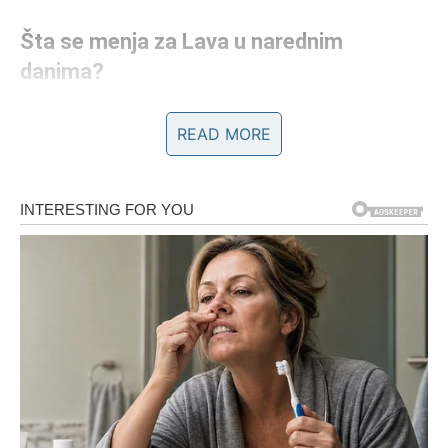
Šta se menja za Lava u narednim
danima?
U narednim danima Lav ulazi u energiju u kojoj se sve što
READ MORE
je stajalo – pokreće. Kao da se odjednom pali zeleno
svetlo. Možete primetiti da ljudi počinju drugačije da vam
prilaze, da vas zovu, traže, saradnju, žele vaše prisustvo
i vašu snagu. Lav opet postaje onaj kome se veruje, kome
se divi, kome se otvaraju vrata.
Ovo su dani u kojima Lav dobija potvrdu:
niste uzalud
ćutali, niste uzalud trpeli, i niste uzalud ostali
dostojanstveni
.
Ljubav – srce se budi, a prošlost gubi
moć