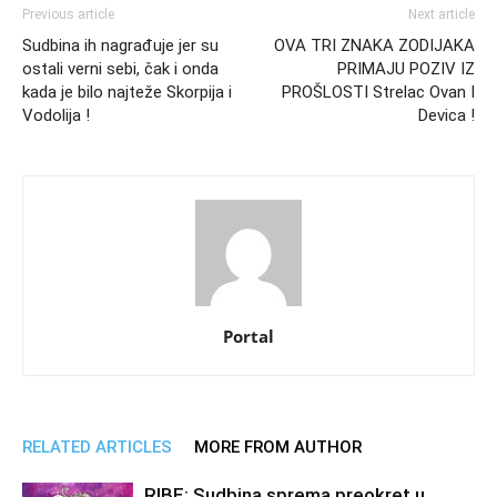
Previous article
Next article
Sudbina ih nagrađuje jer su
OVA TRI ZNAKA ZODIJAKA
ostali verni sebi, čak i onda
PRIMAJU POZIV IZ
kada je bilo najteže Skorpija i
PROŠLOSTI Strelac Ovan I
Vodolija !
Devica !
Portal
RELATED ARTICLES
MORE FROM AUTHOR
RIBE: Sudbina sprema preokret u