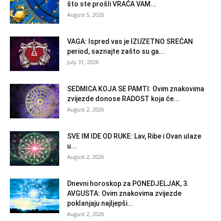
što ste prošli VRAĆA VAM...
August 5, 2026
VAGA: Ispred vas je IZUZETNO SREĆAN
period, saznajte zašto su ga...
July 31, 2026
SEDMICA KOJA SE PAMTI: Ovim znakovima
zvijezde donose RADOST koja će...
August 2, 2026
SVE IM IDE OD RUKE: Lav, Ribe i Ovan ulaze
u...
August 2, 2026
Dnevni horoskop za PONEDJELJAK, 3.
AVGUSTA: Ovim znakovima zvijezde
poklanjaju najljepši...
August 2, 2026