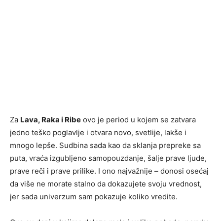
Za
Lava, Raka i Ribe
ovo je period u kojem se zatvara
jedno teško poglavlje i otvara novo, svetlije, lakše i
mnogo lepše. Sudbina sada kao da sklanja prepreke sa
puta, vraća izgubljeno samopouzdanje, šalje prave ljude,
prave reči i prave prilike. I ono najvažnije – donosi osećaj
da više ne morate stalno da dokazujete svoju vrednost,
jer sada univerzum sam pokazuje koliko vredite.