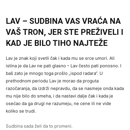
LAV – SUDBINA VAS VRAĆA NA
VAŠ TRON, JER STE PREŽIVELI I
KAD JE BILO TIHO NAJTEŽE
Lav je znak koji svetli čak i kada mu se srce umori. Ali
istina je da Lav ne pati glasno – Lav često pati ponosno. I
baš zato je mnogo toga prošlo „ispod radara“. U
prethodnom periodu Lav je morao da proguta
razočaranja, da izdrži nepravdu, da se nasmeje onda kada
mu nije bilo do smeha, i da nastavi dalje čak i kada je
osećao da ga drugi ne razumeju, ne cene ili ne vide
koliko se trudi.
Sudbina sada želi da to promeni.