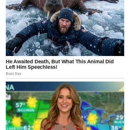
Šta se menja za Ribe u narednim danima?
Naredni dani donose Ribama osećaj kao da se „nešto
otključalo“. Kao da se energija menja u njihovu korist.
Moguće su iznenadne lepe vesti, pomaci u ljubavi,
ostvarenje želje, ili situacija koja se preokrene baš onda
kada su mislile da nema izlaza.
Ribe ulaze u period kada intuicija radi kao kompas. Ako
imaju osećaj da treba negde da odu, nekome da se jave,
nešto da prihvate ili odbiju – treba da slušaju taj osećaj.
On ih vodi pravo ka sreći.
Ljubav – najlepši deo plana sudbine
U ljubavi Ribe mogu doživeti ono o čemu su dugo
maštale: iskrenu emociju, potvrdu, nežnost, čak i