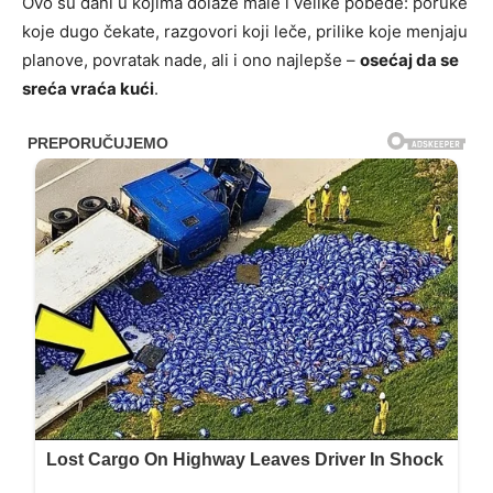
Ovo su dani u kojima dolaze male i velike pobede: poruke
koje dugo čekate, razgovori koji leče, prilike koje menjaju
planove, povratak nade, ali i ono najlepše –
osećaj da se
sreća vraća kući
.