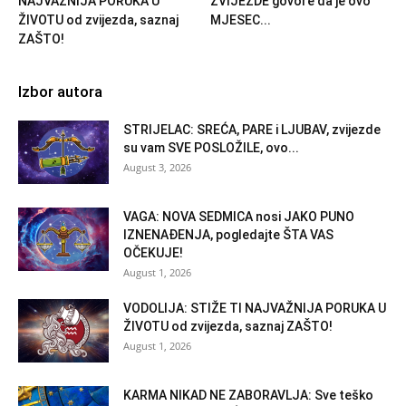
NAJVAŽNIJA PORUKA U
ZVIJEZDE govore da je ovo
ŽIVOTU od zvijezda, saznaj
MJESEC...
ZAŠTO!
Izbor autora
STRIJELAC: SREĆA, PARE i LJUBAV, zvijezde
su vam SVE POSLOŽILE, ovo...
August 3, 2026
VAGA: NOVA SEDMICA nosi JAKO PUNO
IZNENAĐENJA, pogledajte ŠTA VAS
OČEKUJE!
August 1, 2026
VODOLIJA: STIŽE TI NAJVAŽNIJA PORUKA U
ŽIVOTU od zvijezda, saznaj ZAŠTO!
August 1, 2026
KARMA NIKAD NE ZABORAVLJA: Sve teško