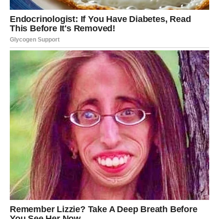
je rođen da vodi, da stvara, da bude primećen – i sada
dolazi period u kojem se to vraća na velika vrata.
Novac se stabilizuje, ali još važnije: Lav oseća da opet ima
kontrolu nad svojim životom. To je prava pobeda.
RAK – SUDBINA VAM DONOSI
MIR, LJUBAV I OLAKŠANJE, JER
STE NOSILI TUĐE TERETE
PREVIŠE DUGO
Rak je znak koji voli tiho, brine tiho, plače tiho i prašta
tiho. Rak je često bio oslonac drugima, čak i kada je
njemu samom trebalo rame. U prethodnom periodu
mnogi Rakovi su osećali emotivni umor: previše
razmišljanja, previše strepnje, previše čekanja da se neko