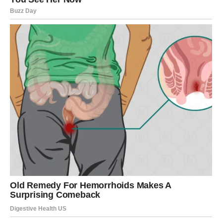
seti njihovog srca.
Sudbina sada odlučuje da Rak više ne bude onaj koji
stalno daje – nego onaj koji
prima
.
Šta se menja za Raka u narednim
danima?
Rak ulazi u dane u kojima se smiruje ono što je bilo
nemirno. Situacije koje su bile nejasne postaju jasnije,
odnosi postaju topliji, a Rak dobija osećaj da nije sam.
Kao da se život konačno setio da Rak zaslužuje sigurnost,
a ne stalnu emocionalnu borbu.
Ovo su dani u kojima Rak može osetiti olakšanje kroz
porodicu, dom, prijatelje ili kroz jednu osobu koja mu
vraća veru u ljubav.