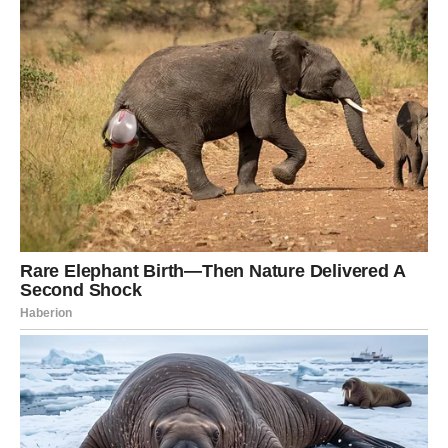
RIBE – SUDBINA VAM OTVARA
VRATA ČUDA, JER STE
VEROVALI I KAD STE BILI
RAZOČARANI
Ribe su znak koji sanja čak i kada nema razloga. I baš zato
su često bile povređene – jer su davale srce tamo gde
drugi nisu znali šta da rade s njim. Ribe su nosile lepotu u
sebi, ali su ponekad bile okružene ljudima koji nisu umeli
da je cene.
Sudbina sada kaže:
dosta je bilo suza – vreme je za čuda.