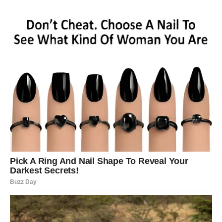
Ljubav – srce dobija ono što mu je falilo
Ako je Rak u vezi, u narednim danima dolazi više
nežnosti, više pažnje i više iskrenosti. Ako je bilo ćutanja,
rešava se razgovorom. Ako je bilo sumnje, dolazi potvrda.
Slobodni Rak može doživeti susret koji je sudbinski – ne
zato što je savršen, nego zato što Rak u toj osobi
prepoznaje mir. I to je ono što Rak traži: mir, sigurnost,
toplinu, osećaj „kod kuće“.
Posao i novac – stabilizacija i dobra vest
Rak može dobiti dobru vest vezanu za posao ili finansije.
Ne mora to biti ogromna promena preko noći, ali biće
dovoljno da Rak oseti: „sad ide na bolje“. A za Raka je to
najvažnije – osećaj sigurnosti.