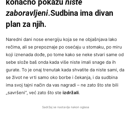
konačno pokažu
niste
zaboravljeni
.Sudbina ima divan
plan za njih.
Naredni dani nose energiju koja se ne objašnjava lako
rečima, ali se prepoznaje po osećaju u stomaku, po miru
koji iznenada dođe, po tome kako se neke stvari same od
sebe slože baš onda kada više niste imali snage da ih
gurate. To je onaj trenutak kada shvatite da niste sami, da
se život ne vrti samo oko borbe i čekanja, i da sudbina
ima svoj tajni način da vas nagradi – ne zato što ste bili
„savršeni“, već zato što ste
izdržali
.
Sadržaj se nastavlja nakon oglasa