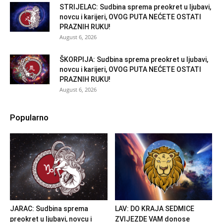
STRIJELAC: Sudbina sprema preokret u ljubavi,
novcu i karijeri, OVOG PUTA NEĆETE OSTATI
PRAZNIH RUKU!
August 6, 2026
ŠKORPIJA: Sudbina sprema preokret u ljubavi,
novcu i karijeri, OVOG PUTA NEĆETE OSTATI
PRAZNIH RUKU!
August 6, 2026
Popularno
JARAC: Sudbina sprema
LAV: DO KRAJA SEDMICE
preokret u ljubavi, novcu i
ZVIJEZDE VAM donose