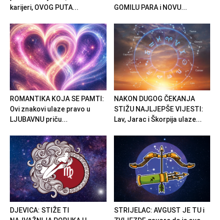
karijeri, OVOG PUTA...
GOMILU PARA i NOVU...
ROMANTIKA KOJA SE PAMTI:
NAKON DUGOG ČEKANJA
Ovi znakovi ulaze pravo u
STIŽU NAJLJEPŠE VIJESTI:
LJUBAVNU priču...
Lav, Jarac i Škorpija ulaze...
DJEVICA: STIŽE TI
STRIJELAC: AVGUST JE TU i